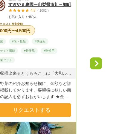
すぎやま農園ー山梨県市川三郷町
たっちゃん農
4.8
4.
( 1002 )
お気に入り：480人
お気に入り：245
📦
クエスト目安金額
リクエスト目安金額
,000円〜4,500円
9,000円〜21,000円
野菜
#米・穀類
#朝採れ
#果物
#米・穀類
メディア掲載
#特産品
#贈答用
野菜セット
Next
三重県は伊勢市と松阪
いる立岡と言います。
現在収穫出来るとうもろこしは「大和ルージュ」です とうもろこし「甘々娘」 ６月初旬～中旬 とうもろこし「ドルチェドリーム」6月下旬 とうもろこし「大和ルージュ」7月上旬 秋ナス（露地栽培） ８月上旬～１0月下旬 大塚にんじん 12月上旬～なくなり次第終了 寒締めちぢみほうれん草 １２月中旬～２月下旬 ベビーコーン 5月上旬～5月下旬 その他野菜 お問い合わせください ※ すべて露地栽培のため、天候により収穫が左右されることがあります
キークィーンなどを中
野菜の紹介お知らせ欄に、金額など詳
目指しています。 森
掲載しております。要望欄に欲しい商
ーとして、松阪牛の堆
の記入を必ずおねがいします ★金額
めAI(納豆菌、ヨーグ
箱サイズの関係で、こちらで予め決め
と砂糖を混ぜ発酵させ
リクエストする
リクエス
ていただいております。 見合わない
学農薬、化学肥料に頼
の場合は、リクエストに応えられない
掛けています。 そのせ
、ご注意ください ★リクエストは送
ッポン、豊年海老、田
でお願いしております、送料込みでの
め)など沢山の生物が生