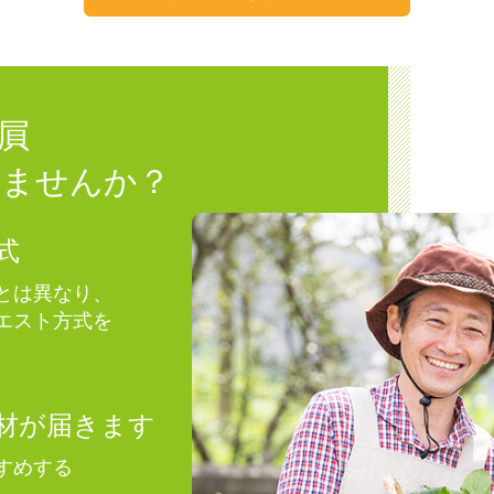
屓
りませんか？
式
とは異なり、
エスト方式を
材が届きます
すめする