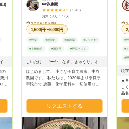
山)
中谷農園
4.9
( 1341 )
お気に入り：753人
📦
📦
リクエスト目安金額
リ
1,500円〜5,000円
2
#野菜
#朝採れ
#無農薬
#レシピ付
#
#有機栽培
#贈答用
#野菜セット
#
#
青ネギ、アスパラガス、アスパラ菜、インゲン、エゴマの葉、枝豆、大葉、オクラ、カボチャ、菊芋、絹サヤ、キャベツ、京水菜、原木シイタケ、小松菜、ゴーヤ、コールラビ、サツマイモ、里芋、サニーレタス、サラダビーツ、シシトウ、生姜、ズッキーニ、ステッキオ、セロリ、そら豆、大根、玉ネギ、丹波黒豆、丹波大納言小豆、チシャ、冬瓜、トウモロコシ、トマト、長ネギ、ナス、菜花、虹色菜、ニンジン、ニンニク、白菜、バジル、パセリ、はつか大根、パプリカ、ビタミン菜、ピーマン、ブロッコリー、べんり菜、ほうれん草、万願寺とうがらし、ミニキューリ、壬生菜、ムクナ豆、モロヘイヤ、山芋、落花生、ラディッシュ、リーキ、リーフレタス、ルバーブ、レタス、レモン、ロマネスコ、わさび菜・・等々
しいたけ、ゴーヤ、なす、きゅうり、オクラ、ミニトマト、大葉、万願寺唐辛子、ピーマン、空芯菜、つるむらさき、トマト、じゃがいも、玉ねぎ、かぼちゃ、素麺かぼちゃ、まくわうり、ズッキーニ、ブルーベリーなど（※2026/8/6更新） ※数に限りがございますので、ご理解の程、何卒よろしくお願います。 ※時期によって品目は変わります。
間の
はじめまして。 小さな子育て農家、中谷
消費用
農園です。 私たちは、2020年より奈良県
★各
りま
宇陀市で 農薬、化学肥料を一切使用せ
しく
年4
ず、野菜を育てています。 無農薬、無化
品名
まし
学肥料、無除草剤で、 肥料を入れすぎず
は、
の
に、お野菜本来の味を楽しめることを考え
リクエストする
させ
鶏糞
て育てています。 夫婦2人だけの、従業員
金額
剤は
0人の小さな農家です。 安心安全、そして
ので
ま
味のあるお野菜を育てていきます。 ま
料別
ら
た、近所で無農薬、無化学肥料栽培をして