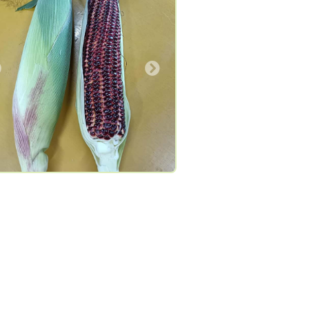
エストはご遠慮ください ★現在、日
農薬ではありませんが
農作業に追われているため、お問い合
度、お試し下さい。
、承認作業は、夜になることが多くな
す。 ＝野菜セット＝ 8月お届け出来る
菜：キュウリ、トマト、ミニトマト、
Next
Previous
Next
マン、ししとう、韓国とうがらし、じ
がいも、玉ねぎ、赤玉ねぎ、ニンニク
季節の野菜セット（夏） 80サイズ（4
種類）... 2,800円（送料別） 100サイ
6～10種類）... 4,800円（送料別）
0サイズ（長い野菜の場合）（6～8種
…4,000円（送料別）※冬限定