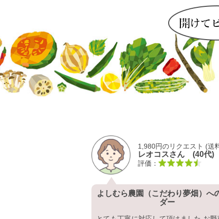
ひいきのほど宜しくお願い致しま
野菜の種蒔き、植付け、成育状況など
ンスタグラムに投稿していますので宜
ればアカウント『anchannouen』を
てみて下さい。
0円のリクエスト (送料別)
3,900円のリクエスト (送
まはんさん (40代)
こもみなさん (30代)
評価：
隊へのオーダー
よしぴこふぁーむへのオーダ
イズメロン！ 今年も美味
3900円のリクエストで15本綺麗なホ