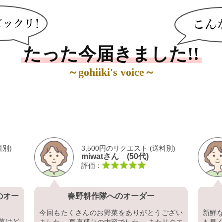
す。
をイ
しけ
覗い
たった今届きました!!
～gohiiki's voice～
料別)
1,980円のリクエスト (送料別)
レオコスさん (40代)
評価：
ー
よしむら農園（こだわり夢畑）へのオー
ダー
ワイトコ
今回
とても丁寧に対応して頂けました お野菜はど