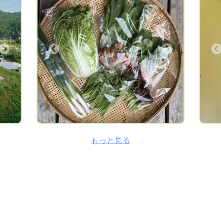
リク
ます
いる農家さん達のお野菜も発送していま
中は
べて
す。70歳以上のおじいちゃんおばあちゃん
わせ
ま
達が孫を思うようにつくった新鮮なお野菜
りま
は見
です。
お野
Next
Previous
物野
ピー
た目
ゃ
が、
等 
た綺
～8
の方
ズ（
ま
12
しの
類）
にお
りま
もっと見る
ます
を拡
野菜
れる
には
かと
でご