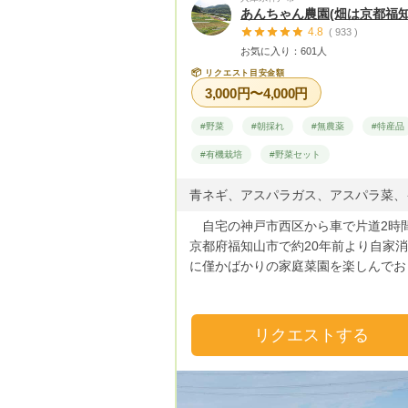
あんちゃん農園(畑は京都福知
4.8
( 933 )
お気に入り：601人
📦
リクエスト目安金額
3,000円〜4,000円
#野菜
#朝採れ
#無農薬
#特産品
#有機栽培
#野菜セット
自宅の神戸市西区から車で片道2時
京都府福知山市で約20年前より自家
に僅かばかりの家庭菜園を楽しんでお
したが、会社勤め完全退職を機に2020
月より家庭菜園の規模を大幅に拡大し
た。 元肥には地元の養鶏業者さん
リクエストする
『鬼に金棒』と言う凄いネーミングの
を使用し安心・安全のため農薬・除草
一切使用しない栽培にこだわっており
す。 そのため葉物野菜は虫に食べ