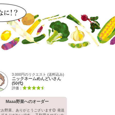
3,000円
3,500円のリクエスト (送料別)
ニックネ
miwatさん (50代)
(50代)
評価：
評価：
春野耕作隊へのオーダー
Maaa野菜
もたくさんのお野菜をありがとうござい
新鮮なお野菜、ありがと