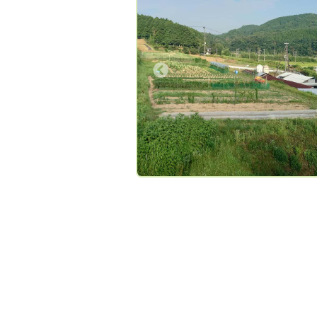
れ、また青虫が付いていることもあり
が家族には『虫が食べる野菜は人が食
も大丈夫との証』と言い聞かせており
す。 しかし、虫に食べられた野菜
Previous
Next
Previous
た目が悪く商品価値が無くなるため葉
菜防虫ネットで覆う対策をするなど見
の良さにもこだわるようになりました
スーパーに並んでいるような形の整っ
麗な野菜をご希望の方、虫は絶対NG
はご遠慮いただきますようお願い致し
す。 また、ゴヒイキお客様の『少
量で多くの種類の野菜を』とのご要望
応えするため多品種少量栽培をしてお
すので直ぐに品切れとなることがあり
がご容赦下さい。 家庭菜園の規模
大したとは言え、プロの農家ではなく
の見た目の悪さ（殆どが規格外品にさ
と思います）や、出荷時の包装・梱包
素人さ（よく言えば手作り感）が出る
思いますが徐々に改善していきますの