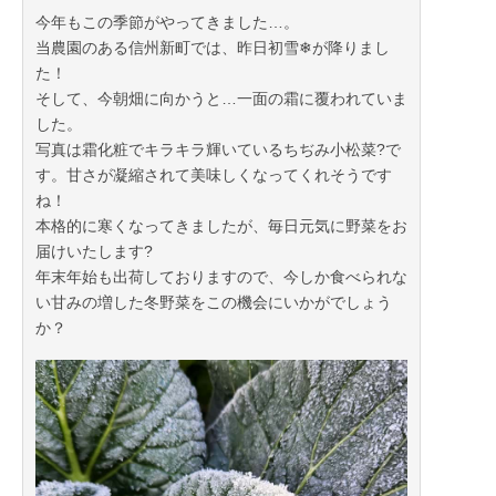
今年もこの季節がやってきました…。
当農園のある信州新町では、昨日初雪❄が降りまし
た！
そして、今朝畑に向かうと…一面の霜に覆われていま
した。
写真は霜化粧でキラキラ輝いているちぢみ小松菜?で
す。甘さが凝縮されて美味しくなってくれそうです
ね！
本格的に寒くなってきましたが、毎日元気に野菜をお
届けいたします?
年末年始も出荷しておりますので、今しか食べられな
い甘みの増した冬野菜をこの機会にいかがでしょう
か？