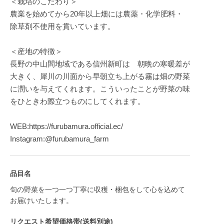
＜栽培のこだわり＞
農業を始めてから20年以上畑には農薬・化学肥料・
除草剤不使用を貫いています。
＜産地の特徴＞
長野の中山間地域である信州新町は 朝晩の寒暖差が
大きく、犀川の川面から早朝立ち上がる霧は畑の野菜
に潤いを与えてくれます。こういったことが野菜の味
をひときわ際立つものにしてくれます。
WEB:https://furubamura.official.ec/
Instagram:@furubamura_farm
品目名
旬の野菜を一つ一つ丁寧に収穫・梱包をして心を込めて
お届けいたします。
リクエスト希望価格帯(送料別途)