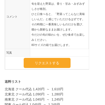
旬を迎えた野菜は、香り・甘み・みずみず
しさが格別。
ひと口食べると、「野菜ってこんなに美味
コメント
しいんだ」と感じていただけるはずです。
その時期に一番美味しいものだけを選び、
畑から新鮮なままお届けします。
今だけの旬の味わいを、ぜひ食卓でお楽し
みください。
80サイズの箱でお届けします。
写真
リクエストする
送料リスト
北海道 クール代込
1,420
円
～
1,610
円
北東北 クール代込
1,090
円
～
1,280
円
南東北 クール代込
1,045
円
～
1,245
円
関東 クール代込
1,045
円
～
1,245
円