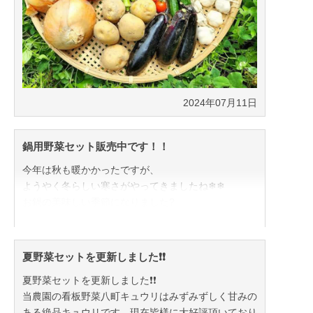
2024年07月11日
鍋用野菜セット販売中です！！
今年は秋も暖かかったですが、
ようやく冬らしい寒さがやってきましたね❄❄
お鍋の美味しい季節になりました?
現在お鍋にピッタリな人気野菜?のみを
詰め合わせた野菜セットを発売中です❗❗
寒い日にお鍋料理で芯から温まりましょう?
夏野菜セットを更新しました❗❗
夏野菜セットを更新しました❗❗
当農園の看板野菜八町キュウリはみずみずしく甘みの
ある絶品キュウリです。現在皆様に大好評頂いており