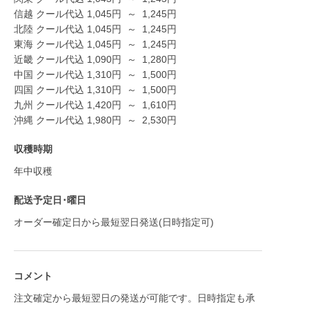
信越 クール代込
1,045
円
～
1,245
円
北陸 クール代込
1,045
円
～
1,245
円
東海 クール代込
1,045
円
～
1,245
円
近畿 クール代込
1,090
円
～
1,280
円
中国 クール代込
1,310
円
～
1,500
円
四国 クール代込
1,310
円
～
1,500
円
九州 クール代込
1,420
円
～
1,610
円
沖縄 クール代込
1,980
円
～
2,530
円
収穫時期
年中収穫
配送予定日･曜日
オーダー確定日から最短翌日発送(日時指定可)
コメント
注文確定から最短翌日の発送が可能です。日時指定も承