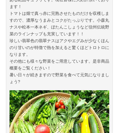
ます！
トマトは畑で真っ赤に完熟させたものだけを収穫しま
すので、濃厚なうまみとコクがたっぷりです。小森丸
ナスや松本一本ネギ、ぼたんこしょうなど信州伝統野
菜のラインナップも充実しています！！
珍しい翡翠色の翡翠ナスはアクやエグみが少なくほん
のり甘いのが特徴で熱を加えると驚くほどトロトロに
なります。
その他にも様々な野菜をご用意しています。是非商品
概要をご覧ください！
暑い日々が続きますので野菜を食べて元気になりまし
ょう?
2023年11月12日