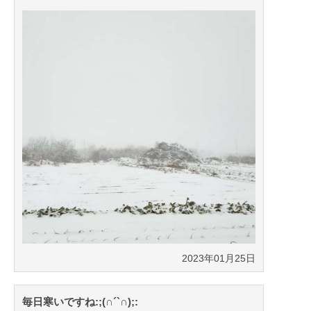
2023年01月25日
毎日寒いですね:;(∩´`∩);: