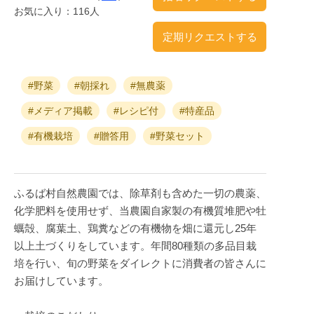
お気に入り：116人
定期リクエストする
#野菜
#朝採れ
#無農薬
#メディア掲載
#レシピ付
#特産品
#有機栽培
#贈答用
#野菜セット
ふるば村自然農園では、除草剤も含めた一切の農薬、
化学肥料を使用せず、当農園自家製の有機質堆肥や牡
蠣殻、腐葉土、鶏糞などの有機物を畑に還元し25年
以上土づくりをしています。年間80種類の多品目栽
培を行い、旬の野菜をダイレクトに消費者の皆さんに
お届けしています。