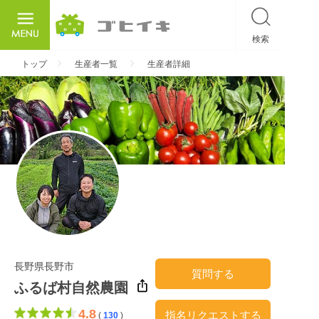
検索
ごひいき
トップ
生産者一覧
生産者詳細
長野県長野市
質問する
ふるば村自然農園
4.8
指名リクエストする
(
130
)