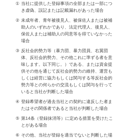
①
当社に提供した登録事項の全部または一部につ
き虚偽、誤記または記載漏れがあった場合
②
未成年者、青年被後見人、被保佐人または被補
助人のいずれかであり、法定代理人、後見人、
保佐人または補助人の同意等を得ていなかった
場合
③
反社会的勢力等（暴力団、暴力団員、右翼団
体、反社会的勢力、その他これに準ずる者を意
味します。以下同じ。）である、または資金提
供その他を通じて反社会的勢力の維持、運営も
しくは経営に協力もしくは関与する等反社会的
勢力等との何らかの交流もしくは関与を行って
いると当社が判断した場合
④
登録希望者が過去当社との契約に違反した者ま
たはその関係者であると当社が判断した場合
⑤
第14条（登録抹消等）に定める措置を受けたこ
とがある場合
⑥
その他、当社が登録を適当でないと判断した場