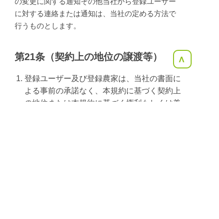
の変更に関する通知その他当社から登録ユーザー
に対する連絡または通知は、当社の定める方法で
行うものとします。
第21条（契約上の地位の譲渡等）
<
登録ユーザー及び登録農家は、当社の書面に
よる事前の承諾なく、本規約に基づく契約上
の地位または本規約に基づく権利もしくは義
務につき、第三者に対し、譲渡、移転、担保
設定、その他の処分をすることはできませ
ん。
当社は本サービスにかかる事業を他社に譲渡
した場合には、当該事業譲渡に伴い本規約に
基づく契約上の地位、権利及び義務並びに登
録ユーザーの登録事項その他の顧客情報を当
該事業譲渡の譲受人に譲渡することができる
ものとし、登録ユーザー及び登録農家は、か