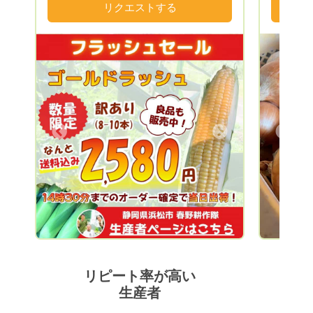
永くご愛
リクエストする
ました。 そこで、春野町出身の若手農家
ませ。 当ふぁーむは、淡路島で夫婦二人
実をモッ
と、浜松市内の大学サークルLA-VoCと協
仕事に追
ます。 
同で、現状を打破しようと結成したのが春
おります
たら、お
野耕作隊です。 耕作放棄地となった田畑
育ってい
は指名リ
を借り受け、園地を整備し、農産物の栽培
日々そん
ご一読あり
をしています。 農業から春野町に再び活
て良かっ
気を！景観の良い田舎町を！雇用、移住促
うに可愛
進を！ 様々なテーマを軸に活動していま
た野菜を
Next
Previous
す。 山間地は、昼夜の温度差が大きく、
よしぴこ
植物に適度なストレスを与えてくれるた
って頂き
め、とても美味しい農産物が収穫できま
のために
す！ 季節にあった農産物を多品目で栽培
ります。
しており、特に夏のトウモロコシは、春野
宜しくお
町内で大人気！ 冬の大根は、まるで梨の
ような甘さと食感が楽しめます。 野菜か
らフルーツまで年間70〜80品目を試行錯
誤しながら作付けしています！
リピート率が高い
生産者