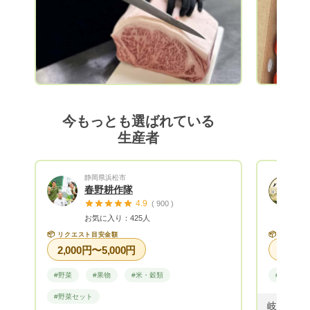
今もっとも選ばれている
生産者
静岡県浜松市
春野耕作隊
4.9
( 900 )
お気に入り：425人
📦
📦
リクエスト目安金額
リクエス
2,000円〜5,000円
#野菜
#果物
#米・穀類
#米・穀類
#野菜セット