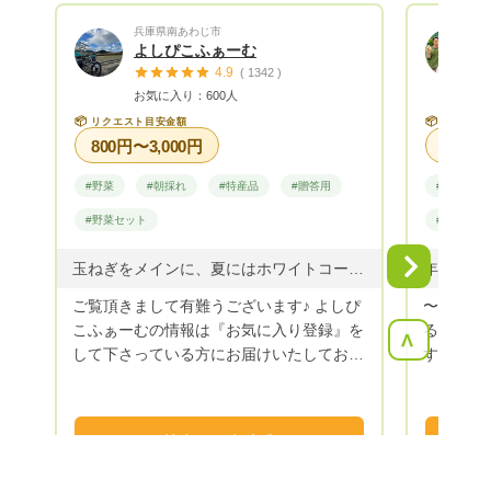
兵庫県南あわじ市
よしぴこふぁーむ
4.9
( 1342 )
お気に入り：600人
📦
📦
リクエスト目安金額
リクエス
800円〜3,000円
#野菜
#朝採れ
#特産品
#贈答用
#野菜
#野菜セット
#野菜セッ
Next
玉ねぎをメインに、夏にはホワイトコーン・秋冬野菜(カリフラワー・白菜・ミニ白菜・レタス・キャベツ・紫キャベツ・ブロッコリー)を多く育てています。 そして、上記以外の季節のお野菜を少量育てています。 リクエストの際に、どうぞお気軽にお問合せ下さいませ♪
ご覧頂きまして有難うございます♪ よしぴ
〜春野を
こふぁーむの情報は『お気に入り登録』を
る。春野耕作隊〜 静
<
して下さっている方にお届けいたしており
する、浜
ます。お得な情報・旬の野菜の収穫状況な
茶の生産
ど発信いたしますので、どうぞ『お気に入
し、近年
り登録』をして情報をゲット！して下さい
受け、多
リクエストする
ませ。 当ふぁーむは、淡路島で夫婦二人
ました。
仕事に追われながらも楽しく農業を営んで
と、浜松市