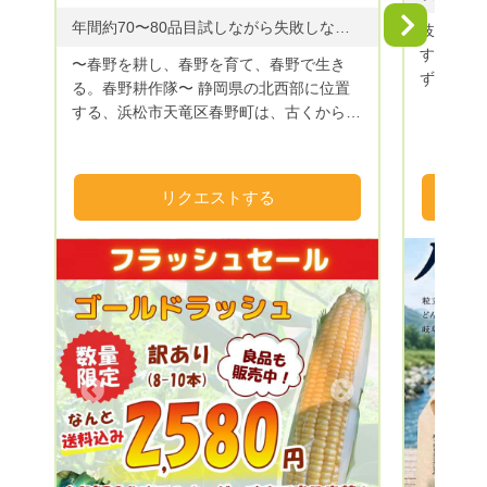
Next
年間約70〜80品目試しながら失敗しながら成功しながら
岐阜の地
す。 妻
〜春野を耕し、春野を育て、春野で生き
ず育てたお米です。
る。春野耕作隊〜 静岡県の北西部に位置
りとした
する、浜松市天竜区春野町は、古くから銘
も飽きのこ
茶の生産が盛んな山間地域です。 しか
に想いを
し、近年の農業者の減少、高齢化の影響を
します。
受け、多くの田畑が耕作放棄地となってき
リクエストする
ました。 そこで、春野町出身の若手農家
と、浜松市内の大学サークルLA-VoCと協
同で、現状を打破しようと結成したのが春
野耕作隊です。 耕作放棄地となった田畑
を借り受け、園地を整備し、農産物の栽培
をしています。 農業から春野町に再び活
気を！景観の良い田舎町を！雇用、移住促
進を！ 様々なテーマを軸に活動していま
Next
Previous
す。 山間地は、昼夜の温度差が大きく、
植物に適度なストレスを与えてくれるた
め、とても美味しい農産物が収穫できま
す！ 季節にあった農産物を多品目で栽培