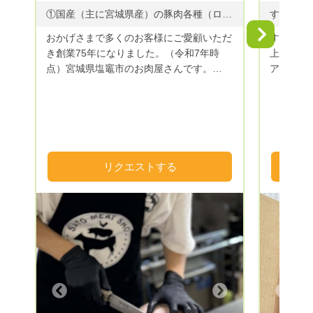
①国産（主に宮城県産）の豚肉各種（ロース肉、肩ロース肉、バラ肉） ②杜の都仙台名物牛タン（メキシコ産、アイルランド産、アメリカ産） ③希少部位・国産牛タン ④仙台牛
Next
おかげさまで多くのお客様にご愛顧いただ
すもも貴
き創業75年になりました。（令和7年時
上げありが
点）宮城県塩竈市のお肉屋さんです。
アルプス
【ゴヒイキ限定！】お肉の厚み完全オーダ
ルーツ王
ーメイドカットいたします！（※厚みに多
能してい
少の誤差がある場合があります） この道
50年の職人の目利きでこだわり仕入れた精
肉は、宮城の誇る「仙台牛」や杜の都仙台
名物「牛タン」、国産豚肉（主に宮城県
リクエストする
産）などを取り揃えております。ギフトも
充実しており、ゴルフ等の景品やお中元、
お歳暮等にも対応。ギフトボックスにお詰
めして全国配送可能です。 精肉の部位の
ご指定も可能です。お気軽にお問い合わせ
ください！
Next
Previous