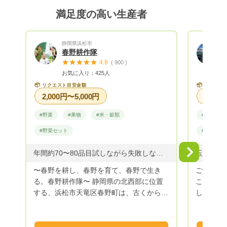
誤しながら作付けしています！
ぁまぁ美味
満足度の高い生産者
レシピカ
(QRコ
メするレ
静岡県浜松市
で、 キ
春野耕作隊
4.9
きますの
( 900 )
お気に入り：425人
聞いたこ
料理して
📦
📦
リクエスト目安金額
リクエス
2,000円〜5,000円
いた元氣
べて頂くこ
#野菜
#果物
#米・穀類
#野菜
す。 最後に... Green Plantは、少量多品種
栽培して
#野菜セット
#野菜セッ
発送まで
ールの返
Next
年間約70〜80品目試しながら失敗しながら成功しながら
りますが
〜春野を耕し、春野を育て、春野で生き
ご覧頂き
お待ちく
る。春野耕作隊〜 静岡県の北西部に位置
こふぁー
好きで今
する、浜松市天竜区春野町は、古くから銘
して下さ
たくさん
茶の生産が盛んな山間地域です。 しか
ます。お
これから
し、近年の農業者の減少、高齢化の影響を
ど発信い
す。 ご
受け、多くの田畑が耕作放棄地となってき
り登録』