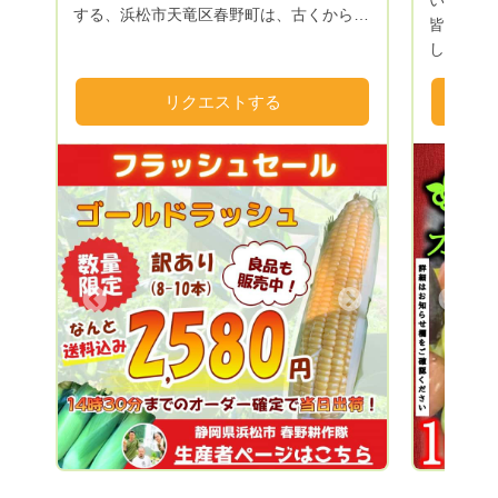
いらっし
する、浜松市天竜区春野町は、古くから銘
皆さま 
茶の生産が盛んな山間地域です。 しか
します🙇‍♂
し、近年の農業者の減少、高齢化の影響を
プラント
受け、多くの田畑が耕作放棄地となってき
Green
リクエストする
ました。 そこで、春野町出身の若手農家
肥料だけ
と、浜松市内の大学サークルLA-VoCと協
すので、
同で、現状を打破しようと結成したのが春
ザーさま
野耕作隊です。 耕作放棄地となった田畑
また無農
を借り受け、園地を整備し、農産物の栽培
今の自然
をしています。 農業から春野町に再び活
中で育っ
気を！景観の良い田舎町を！雇用、移住促
イなもの
進を！ 様々なテーマを軸に活動していま
や若干形
Next
Previous
す。 山間地は、昼夜の温度差が大きく、
自然から
植物に適度なストレスを与えてくれるた
たいので
め、とても美味しい農産物が収穫できま
るヤサイ
す！ 季節にあった農産物を多品目で栽培
も元氣です
しており、特に夏のトウモロコシは、春野
って頂き
町内で大人気！ 冬の大根は、まるで梨の
が大好き
ような甘さと食感が楽しめます。 野菜か
投稿して
らフルーツまで年間70〜80品目を試行錯
思います