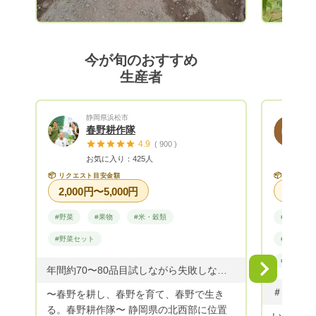
ズ 3000
ズ 4200円
2月から
をご用意さ
今が旬のおすすめ
箱 60サイズ 150
生産者
3200円 ━━━━━━━━━━━━━━━ 2月下旬からの
果物は、
🍊をご用意
静岡県浜松市
ロ箱 60サイズ 1
春野耕作隊
3500円 ━━━━━━━━━━━━━━━ ※全て送料別
4.9
( 900 )
になります。 はっさくジュース 
お気に入り：425人
1400円 180ml1本 400円 もありますの
📦
📦
リクエスト目安金額
リクエス
で、 ご
2,000円〜5,000円
ᵕᴗᵕ )
#野菜
#果物
#米・穀類
#野菜
(*^^*)
#野菜セット
#レシピ付
#野菜セッ
Next
年間約70〜80品目試しながら失敗しながら成功しながら
〜春野を耕し、春野を育て、春野で生き
る。春野耕作隊〜 静岡県の北西部に位置