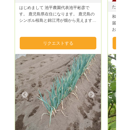
はじめまして 池平農園代表池平彬彦で
す。 鹿児島県在住になります。 鹿児島の
和歌山県
シンボル桜島と錦江湾が畑から見えます
届け٩(ˊᗜˋ*)و 柿、柑橘をメインに栽培して
お陰様で、3年目に入りました。 これから
おります
もよろしく御願いいたします
ける果物目指して
果物は 大
リクエストする
2800円 
9月中旬
のたねな
( * . .
箱 350
ーーーー
は、 大
いただきます
Next
Previous
1500円 
約50個前後
約100個前
の果物は
させていただ