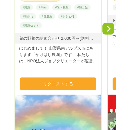
#野菜
#果物
#米・穀類
#加工品
#野菜
#朝採れ
#無農薬
#レシピ付
#野菜セット
Next
ご覧頂き
で農業グ
旬の野菜の詰め合わせ 2,000円～(送料別) ・ご希望の金額にてリクエストを承っております。 ・ご要望がございましたらお気軽にお申し付けください。 ◆野菜のご提供：空心菜・スイスチャード・ささげ・ズッキーニ・玉ねぎ・紫玉ねぎ・じゃがいも・おくら・赤おくら・米なす・白なす・青なす・ゼブラなす・なす・ピーマン・ピー太郎(ミニピーマン)・パプリカ・ししとう・紫唐辛子・ジャンボ唐辛子・モロヘイヤ・バジル・きゅうり・ミニトマト・かぼちゃ・にんにく・その他 ◆野菜以外のご提供：ドライ(すもも・柿・とまと)・ハーブ(フェンネル・ローズマリー・タイム・ミント・オレガノ・レモンバーベナ・ローリエ)・フルーツジャム(キウイ・すもも・さくらんぼ・もも) ※今年度の予約以外のお米は完売いたしました。 また来年度よろしくお願いいたします。 ～R８.８.６ 更新～
ます。 
はじめまして！ 山梨県南アルプス市にあ
目指し活
ります「かけはし農園」です！ 私たち
作りも農
は、NPO法人ジョブクリエーターが運営す
る野菜を
る就労継続支援B型事業所「ジョブスペー
の変形や
スかけはし」をご利用の皆様と一緒に「か
ご理解頂
けはし農園」で野菜を作っています。 南
１年を通
リクエストする
アルプスの雪解け水をふんだんに使い、栽
す。 ま
培期間中は農薬を使っていません。
教室も好
（「無農薬」という表記は使ってはいけな
Twitt
いためこのような表現となっています）
さい。 
また化学肥料は一切使用せず有機質肥料で
育んでいます！ 安心して食べられる美味
しいかけはし農園のおすすめ野菜をご家庭