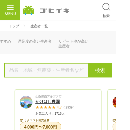
検索
ごひいき
トップ
生産者一覧
すすめ
満足度の高い生産者
リピート率が高い
生産者
検索
山梨県南アルプス市
かけはし農園
4.7
( 2939 )
お気に入り：1718人
📦
📦
リクエスト目安金額
リクエス
4,000円〜7,000円