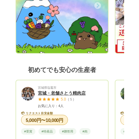
へお届けします。 ご縁がございましたら
Next
Previous
ぜひご利用ください。 皆さまのリクエス
トを心よりお待ちしております😊 ※夏季
は野菜や果物の鮮度が落ちやすいのでクー
ル便(+400円)にて発送しております。 ※送
料込みの場合は、リクエスト金額より送料
をお引きした金額にて商品をお詰めして発
送いたします。
初めてでも安心の生産者
宮城県塩竈市
宮城・老舗さとう精肉店
5.0
( 5 )
お気に入り：4人
📦
📦
リクエスト目安金額
リクエス
5,000円〜10,000円
#受賞
#特産品
#贈答用
#肉
#野菜