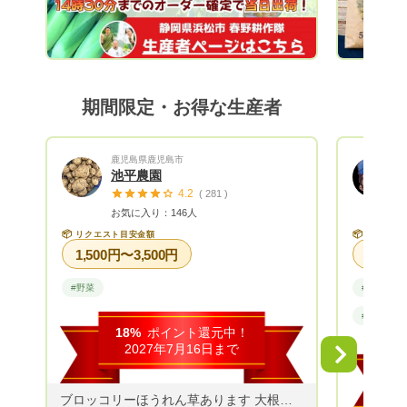
しており、特に夏のトウモロコシは、春野
町内で大人気！ 冬の大根は、まるで梨の
ような甘さと食感が楽しめます。 野菜か
らフルーツまで年間70〜80品目を試行錯
誤しながら作付けしています！
期間限定・お得な生産者
鹿児島県鹿児島市
池平農園
4.2
( 281 )
お気に入り：146人
📦
📦
リクエスト目安金額
リクエス
1,500円〜3,500円
#野菜
#果物
#メディア
18%
ポイント還元中！
2027年7月16日まで
Next
ブロッコリーほうれん草あります 大根キャベツじゃがいもチンゲン菜 なすピーマンおくらその他葉物根もの