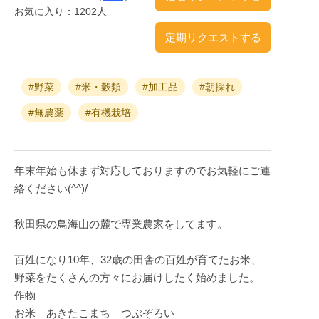
お気に入り：1202人
定期リクエストする
#野菜
#米・穀類
#加工品
#朝採れ
#無農薬
#有機栽培
年末年始も休まず対応しておりますのでお気軽にご連
絡ください(^^)/
秋田県の鳥海山の麓で専業農家をしてます。
百姓になり10年、32歳の田舎の百姓が育てたお米、
野菜をたくさんの方々にお届けしたく始めました。
作物
お米 あきたこまち つぶぞろい