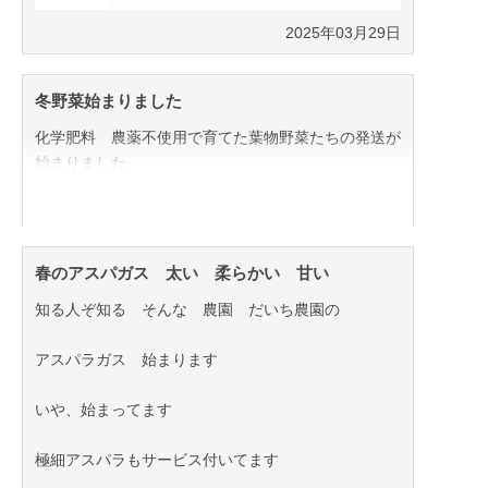
2025年03月29日
冬野菜始まりました
化学肥料 農薬不使用で育てた葉物野菜たちの発送が
始まりました
ご注文受けてから収穫 当日発送を行なっておりま
す。
ほうれん草 チンゲンサイ 春菊 小カブ これから
春のアスパガス 太い 柔らかい 甘い
徐々に種類が増えてまいります
知る人ぞ知る そんな 農園 だいち農園の
金額や量、お米とのセット様々なご要望にお応え可能
アスパラガス 始まります
です
お気軽にご連絡お待ちしております
いや、始まってます
極細アスパラもサービス付いてます