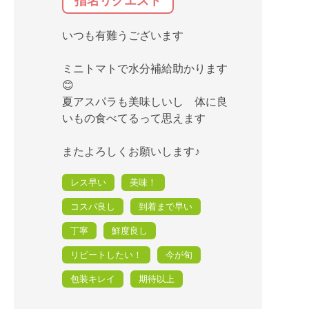
指名リクエスト
いつも有難うございます
ミニトマトで水分補給助かります
😊
夏アスパラも美味しいし 体に良
いもの食べてるって思えます
またよろしくお願いします♪
レス早い
美味！
コスパ良し
到着まで早い
丁寧
鮮度良し
リピートしたい！
今が旬
包装キレイ
期待以上