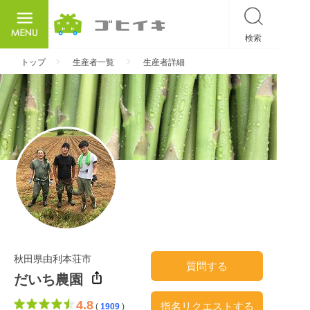
検索
ごひいき
トップ
生産者一覧
生産者詳細
秋田県由利本荘市
質問する
だいち農園
4.8
指名リクエストする
(
1909
)