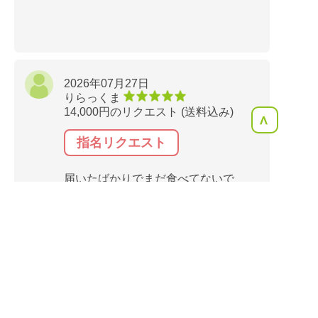
2026年07月27日
りらっくま
14,000円のリクエスト (送料込み)
<
指名リクエスト
届いたばかりでまだ食べてないで
すが、美味しそうなお米ですね。
楽しみです。
２０キロを一度に持たなくて、10
キロずつにしていただき、ありが
とうございました。
レス早い
鮮度良し