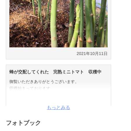
2021年10月11日
蜂が交配してくれた 完熟ミニトマト 収穫中
御覧いただきありがとうございます。
収穫始まっております
こちらの商品は蜂さんが交配してくれたミニトマトに
もっとみる
なります。
土にこだわり農薬を使わずハウス内で蜂と共にトマト
を育て、甘さだけを追いかけないで
フォトブック
絶妙な酸味と甘さのバラス、皮は薄く食べやすいで