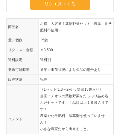
リクエストする
お得！大容量！葉物野菜セット（農薬、化学
商品名
肥料不使用）
量／個数
15袋
リクエスト金額
￥3,500
送料設定
送料別
発送可能時期
通年※出荷状況により欠品の場合あり
販売状況
完売
《1セット(1.3～2kg)：野菜15袋入り》
当園イチオシの葉物野菜をたっぷり詰め込
んだセットです！４品目以上１５袋入りで
す！
農薬や化学肥料、除草剤を使っていませ
コメント
ん！
小さな農家だから出来ること。