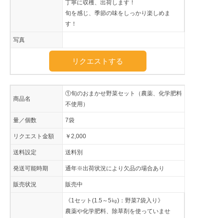
丁寧に収穫、出荷します！
旬を感じ、季節の味をしっかり楽しめま
す！
写真
リクエストする
①旬のおまかせ野菜セット（農薬、化学肥料
商品名
不使用）
量／個数
7袋
リクエスト金額
￥2,000
送料設定
送料別
発送可能時期
通年※出荷状況により欠品の場合あり
販売状況
販売中
《1セット(1.5～5㎏)：野菜7袋入り》
農薬や化学肥料、除草剤を使っていませ