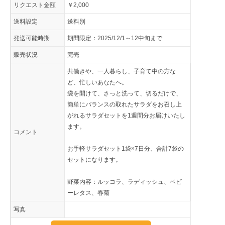
リクエスト金額
￥2,000
送料設定
送料別
発送可能時期
期間限定：2025/12/1～12中旬まで
販売状況
完売
共働きや、一人暮らし、子育て中の方な
ど、忙しいあなたへ。
袋を開けて、さっと洗って、切るだけで、
簡単にバランスの取れたサラダをお召し上
がれるサラダセットを1週間分お届けいたし
ます。
コメント
お手軽サラダセット1袋×7日分、合計7袋の
セットになります。
野菜内容：ルッコラ、ラディッシュ、ベビ
ーレタス、春菊
写真