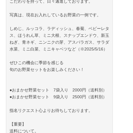
こだわりを持って、日々邁進しております。
百貨店におろす野菜以上の
梱包の美しさです。
写真は、現在お入れしているお野菜の一例です。
「農薬不使用なんて思えない！」
しめじ、ルッコラ、ラディッシュ、春菊、ベビーレタ
とのお言葉をいただくことも＾＾
ス、ほうれん草、ミニ大根、スナップエンドウ、新玉
ねぎ、青ネギ、ニンニクの芽、アスパラガス、サラダ
ギフトにご利用いただいたお客様からも、
水菜、ミニ白菜、ミニキャベツなど（※2025/5/16）
大変好評を頂いております！
ぜひこの機会に季節を感じる
もちろん、熨斗にも対応しております！
旬のお野菜セットをお楽しみください！
ぜひこの機会に、
当園のお野菜セットを
●おまかせ野菜セット 7袋入り 2000円（送料別）
ご進物用に、ご家庭用にご利用くださいませ！
●おまかせ野菜セット 9袋入り 2500円（送料別）
パーティーにぴったりの
指名リクエスト心よりお待ちしております。
椎茸や彩り豊かなサラダ野菜、鍋用野菜、根菜などを
詰め合わせたお野菜セットも販売中です！
【重要】
送料について。
トップページに、