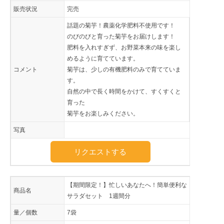
販売状況
完売
話題の菊芋！農薬化学肥料不使用です！
のびのびと育った菊芋をお届けします！
肥料を入れすぎず、お野菜本来の味を楽し
めるように育てています。
コメント
菊芋は、少しの有機肥料のみで育てていま
す。
自然の中で長く時間をかけて、すくすくと
育った
菊芋をお楽しみください。
写真
リクエストする
【期間限定！】忙しいあなたへ！簡単便利な
商品名
サラダセット 1週間分
量／個数
7袋