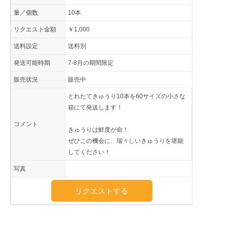
量／個数
10本
リクエスト金額
￥1,000
送料設定
送料別
発送可能時期
7-8月の期間限定
販売状況
販売中
とれたてきゅうり10本を60サイズの小さな
箱にて発送します！
コメント
きゅうりは鮮度が命！
ぜひこの機会に、瑞々しいきゅうりを堪能
してください！
写真
リクエストする