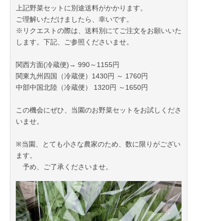
上記野菜セットに別途送料がかかります。
各種セットプランをご用意しております！
ご理解いただけましたら、幸いです。
指名リクエスト時、迷われた方は、
※リクエストの際は、送料別にてご注文をお願いいた
そちらからご注文をお願いいたします＾＾
します。下記、ご参照くださいませ。
このお得な機会にぜひ、
関西方面(冷蔵便)→ 990～1155円
寒さにあたった甘く瑞々しいお野菜をお楽しみくださ
関東九州四国（冷蔵便）1430円 ～ 1760円
いませ。
中部中国北陸（冷蔵便） 1320円 ～1650円
この機会にぜひ、当園のお野菜セットをお試しくださ
いませ。
※当園、とても小さな農家のため、数に限りがござい
ます。
予め、ご了承くださいませ。