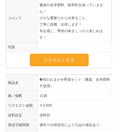
農薬や化学肥料、除草剤を使っていませ
ん！
コメント
小さな農家だから出来ること。
丁寧に収穫、出荷します！
旬を感じ、季節の味をしっかり楽しめま
す！
写真
リクエストする
❸旬のおまかせ野菜セット（農薬、化学肥料
商品名
不使用）
量／個数
11袋
リクエスト金額
￥3,000
送料設定
送料別
発送可能時期
通年※出荷状況により欠品の場合あり