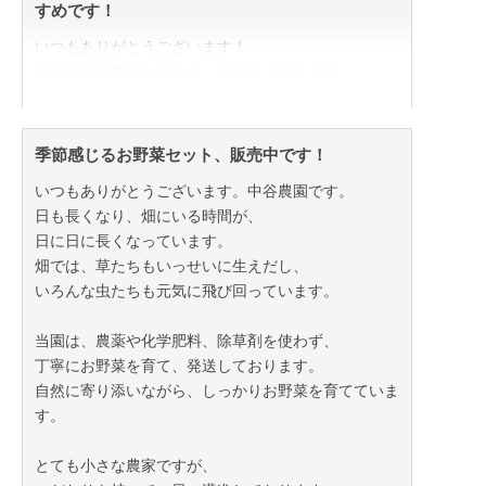
すめです！
いつもありがとうございます！
農薬や化学肥料を使わず、肥料を入れすぎず、
自然の恵みをいっぱいに受けた素材本来の味を大切に
お野菜を育てています！
季節感じるお野菜セット、販売中です！
師走に入り、慌しくなってきましたね。
いつもありがとうございます。中谷農園です。
冬ギフトや年末の集まりに、
日も長くなり、畑にいる時間が、
当園のお野菜セットは、いかがでしょうか。
日に日に長くなっています。
畑では、草たちもいっせいに生えだし、
当園の野菜セットは、
いろんな虫たちも元気に飛び回っています。
一袋ずつ使いやすい量で小分けにし、
丁寧に、美しさにこだわった梱包を行っています。
当園は、農薬や化学肥料、除草剤を使わず、
シンプルなパッケージにこだわり、
丁寧にお野菜を育て、発送しております。
お野菜そのものの可愛さ、美しさをお届けした時に、
自然に寄り添いながら、しっかりお野菜を育てていま
感じていただけるよう、夫婦二人だけで、
す。
こだわりをもって、作業を行っています！
とても小さな農家ですが、
綺麗に整えられた葉物野菜たちは、