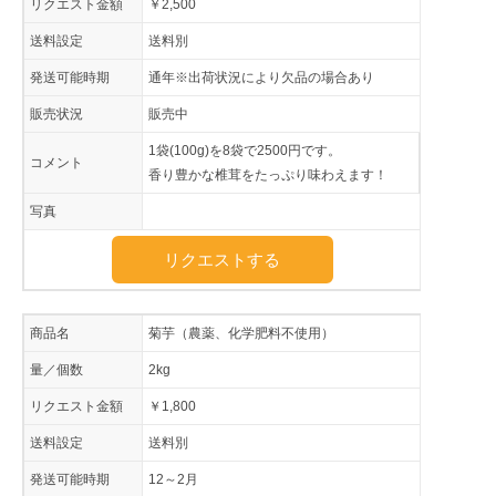
リクエスト金額
￥2,500
送料設定
送料別
発送可能時期
通年※出荷状況により欠品の場合あり
販売状況
販売中
1袋(100g)を8袋で2500円です。
コメント
香り豊かな椎茸をたっぷり味わえます！
写真
リクエストする
商品名
菊芋（農薬、化学肥料不使用）
量／個数
2kg
リクエスト金額
￥1,800
送料設定
送料別
発送可能時期
12～2月