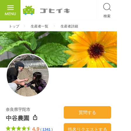
検索
ごひいき
トップ
生産者一覧
生産者詳細
奈良県宇陀市
質問する
中谷農園
4.9
指名リクエストする
(
1341
)