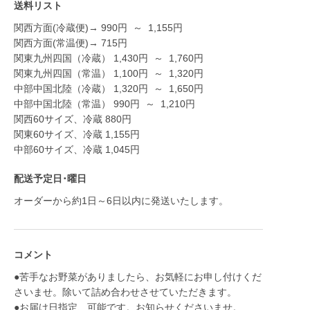
送料リスト
関西方面(冷蔵便)→
990
円
～
1,155
円
関西方面(常温便)→
715
円
関東九州四国（冷蔵）
1,430
円
～
1,760
円
関東九州四国（常温）
1,100
円
～
1,320
円
中部中国北陸（冷蔵）
1,320
円
～
1,650
円
中部中国北陸（常温）
990
円
～
1,210
円
関西60サイズ、冷蔵
880
円
関東60サイズ、冷蔵
1,155
円
中部60サイズ、冷蔵
1,045
円
配送予定日･曜日
オーダーから約1日～6日以内に発送いたします。
コメント
●苦手なお野菜がありましたら、お気軽にお申し付けくだ
さいませ。除いて詰め合わせさせていただきます。
●お届け日指定、可能です。お知らせくださいませ。