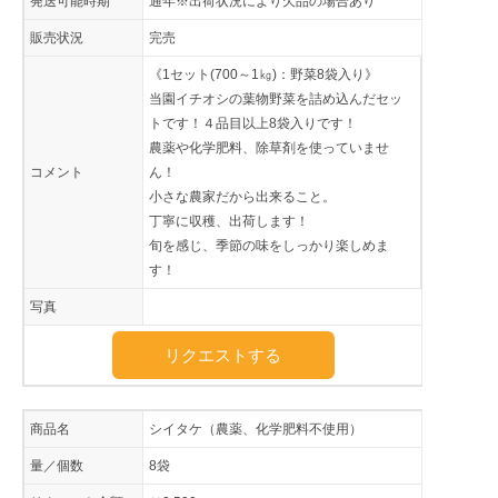
発送可能時期
通年※出荷状況により欠品の場合あり
販売状況
完売
《1セット(700～1㎏)：野菜8袋入り》
当園イチオシの葉物野菜を詰め込んだセッ
トです！４品目以上8袋入りです！
農薬や化学肥料、除草剤を使っていませ
コメント
ん！
小さな農家だから出来ること。
丁寧に収穫、出荷します！
旬を感じ、季節の味をしっかり楽しめま
す！
写真
リクエストする
商品名
シイタケ（農薬、化学肥料不使用）
量／個数
8袋