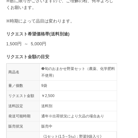
※数に限りがございますので、ご理解の程、何卒よろし
くお願います。
※時期によって品目は変わります。
リクエスト希望価格帯(送料別途)
1,500円 ～ 5,000円
リクエスト金額の目安
❷旬のおまかせ野菜セット（農薬、化学肥料
商品名
不使用）
量／個数
9袋
リクエスト金額
￥2,500
送料設定
送料別
発送可能時期
通年※出荷状況により欠品の場合あり
販売状況
販売中
《1セット(1.5～5㎏)：野菜9袋入り》