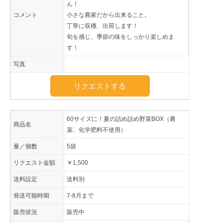
ん！
コメント
小さな農家だから出来ること。
丁寧に収穫、出荷します！
旬を感じ、季節の味をしっかり楽しめま
す！
写真
リクエストする
60サイズに！夏の詰め詰め野菜BOX（農
商品名
薬、化学肥料不使用）
量／個数
5袋
リクエスト金額
￥1,500
送料設定
送料別
発送可能時期
7-8月まで
販売状況
販売中