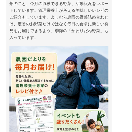
畑のこと、今月の収穫できる野菜、活動状況をレポー
状態では善悪同居していても善玉菌が優勢で病気には
トしています。管理栄養士が考える美味しいレシピの
なりません。自然の土はまさに このような状態だと
ご紹介もしています。よしむら農園の野菜詰め合わせ
思います。
は、定番のお野菜だけではなく毎日の食卓に新しい発
例えば、よしむら農園が新しい農地を地主様から借り
見をお届けできるよう、季節の「かわりだね野菜」も
受けた時には、化学肥料や化学農薬（一般的な農法で
入っています。
は土にも化学農薬を入れています）などによってバラ
ンスの崩れた土を「健康な自然の状態に」に戻さなけ
ればなりません。草などの有機物をせっせと土に鋤き
込むなどして、微生物が繁殖しやすい環境を目指しま
す。これが基本で、全てです。そして栽培の際には土
壌の状況に応じて微生物のいっぱいいる発酵有機物肥
料を（しかし、できるだけ少量）入れていきます。そ
して２年ほど経過すると土はかなり良い状態になって
来ます。土が健康な状態に戻れば、作物を植えた後、
人間がすることは限られます。
そうです！
土という自然が野菜を育ててくれるのです。「野菜を
作る」という表現はおこがましいのです。野菜は自然