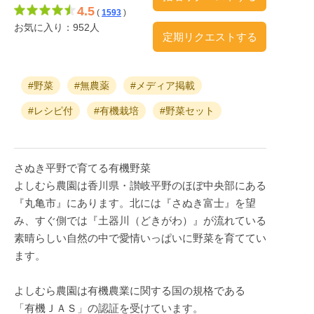
4.5
(
1593
)
お気に入り：952人
定期リクエストする
#野菜
#無農薬
#メディア掲載
#レシピ付
#有機栽培
#野菜セット
さぬき平野で育てる有機野菜
よしむら農園は香川県・讃岐平野のほぼ中央部にある
『丸亀市』にあります。北には『さぬき富士』を望
み、すぐ側では『土器川（どきがわ）』が流れている
素晴らしい自然の中で愛情いっぱいに野菜を育ててい
ます。
よしむら農園は有機農業に関する国の規格である
「有機ＪＡＳ」の認証を受けています。