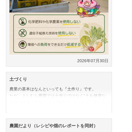
2026年07月30日
土づくり
農業の基本はなんといっても『土作り』です。
ただ、よしむら農園では土作りではなく”土を健康な
自然の状態に戻す”ことを目標にしています。土は多
様な微生物の宝庫。
この中には野菜にとって悪い微生物も居ますが、良い
微生物も居てバランスが取れています。これは人間の
農園だより（レシピや畑のレポートを同封）
腸の中の善玉菌と悪玉菌のバランスと同じで、健康な