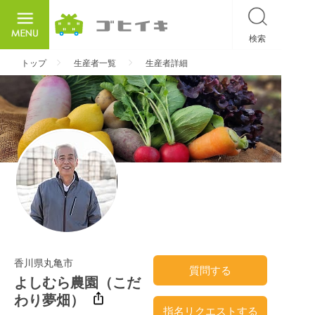
検索
ごひいき
トップ
生産者一覧
生産者詳細
香川県丸亀市
質問する
よしむら農園（こだ
わり夢畑）
指名リクエストする