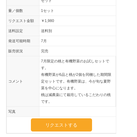
セット
量／個数
1セット
リクエスト金額
￥1,980
送料設定
送料別
発送可能時期
7月
販売状況
完売
7月限定の桃と有機野菜のお試しセットで
す。
有機野菜が6品と桃が2個を同梱した期間限
コメント
定セットです。有機野菜は、今が旬な夏野
菜を中心になります。
桃は減農薬にて栽培しているこだわりの桃
です。
写真
リクエストする