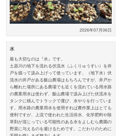
2026年07月06日
水
最も大切なのは『水』です。
土器川の地下を流れる伏流水（ふくりゅうすい）を井
戸を掘って汲み上げって使っています。（地下水）伏
流水の井戸がある飯山農場はもちろんですが、井戸か
ら離れた場所にある農場でも近くを流れている用水路
の農業用水は使わず、飯山農場で汲み上げた伏流水を
タンクに積んでトラックで運び、水やりを行っていま
す。用水路の農業用水を使用すれば農作業上はとても
便利ですが、上流で使われた生活排水、化学肥料や除
草剤が混じっている可能性のある水をよしむら農園の
野菜に与えるのを避けるためです。こだわりのために
手間を惜しまず努力します。