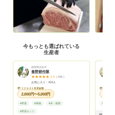
今もっとも選ばれている
生産者
静岡県浜松市
春野耕作隊
4.9
( 896 )
お気に入り：424人
📦
📦
リクエスト目安金額
リクエス
2,000円〜5,000円
#野菜
#果物
#米・穀類
#米・穀類
#野菜セット