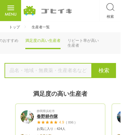
検索
ごひいき
トップ
生産者一覧
のおすすめ
満足度の高い生産者
リピート率が高い
生産者
検索
満足度の高い生産者
静岡県浜松市
春野耕作隊
4.9
( 896 )
お気に入り：424人