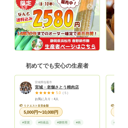
進を！ 様々なテーマを軸に活動していま
た野菜を
Next
Previous
す。 山間地は、昼夜の温度差が大きく、
よしぴこ
植物に適度なストレスを与えてくれるた
って頂き
め、とても美味しい農産物が収穫できま
のために
す！ 季節にあった農産物を多品目で栽培
ります。
しており、特に夏のトウモロコシは、春野
宜しくお
町内で大人気！ 冬の大根は、まるで梨の
ような甘さと食感が楽しめます。 野菜か
らフルーツまで年間70〜80品目を試行錯
誤しながら作付けしています！
初めてでも安心の生産者
宮城県塩竈市
宮城・老舗さとう精肉店
5.0
( 5 )
お気に入り：4人
📦
📦
リクエスト目安金額
リクエス
5,000円〜10,000円
#受賞
#特産品
#贈答用
#肉
#野菜