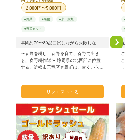
📦
📦
リクエスト目安金額
リクエス
2,000円〜5,000円
#野菜
#果物
#米・穀類
#野菜
#野菜セット
#野菜セッ
Next
年間約70〜80品目試しながら失敗しながら成功しながら
〜春野を耕し、春野を育て、春野で生き
ご覧頂き
る。春野耕作隊〜 静岡県の北西部に位置
こふぁー
する、浜松市天竜区春野町は、古くから銘
して下さ
茶の生産が盛んな山間地域です。 しか
ます。お
し、近年の農業者の減少、高齢化の影響を
ど発信い
受け、多くの田畑が耕作放棄地となってき
り登録』
リクエストする
ました。 そこで、春野町出身の若手農家
ませ。 当ふぁーむは、淡路島で夫婦二人
と、浜松市内の大学サークルLA-VoCと協
仕事に追
同で、現状を打破しようと結成したのが春
おります
野耕作隊です。 耕作放棄地となった田畑
育ってい
を借り受け、園地を整備し、農産物の栽培
日々そん
をしています。 農業から春野町に再び活
て良かっ
気を！景観の良い田舎町を！雇用、移住促
うに可愛