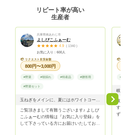
誤しながら作付けしています！
リピート率が高い
生産者
兵庫県南あわじ市
よしぴこふぁーむ
4.9
( 1340 )
お気に入り：600人
📦
📦
リクエスト目安金額
リクエス
800円〜3,000円
#野菜
#朝採れ
#特産品
#贈答用
#米・穀類
#野菜セット
Next
玉ねぎをメインに、夏にはホワイトコーン・秋冬野菜(カリフラワー・白菜・ミニ白菜・レタス・キャベツ・紫キャベツ・ブロッコリー)を多く育てています。 そして、上記以外の季節のお野菜を少量育てています。 リクエストの際に、どうぞお気軽にお問合せ下さいませ♪
岐阜の地
す。 妻
ご覧頂きまして有難うございます♪ よしぴ
ず育てたお米です。
こふぁーむの情報は『お気に入り登録』を
りとした
して下さっている方にお届けいたしており
も飽きのこ
ます。お得な情報・旬の野菜の収穫状況な
に想いを