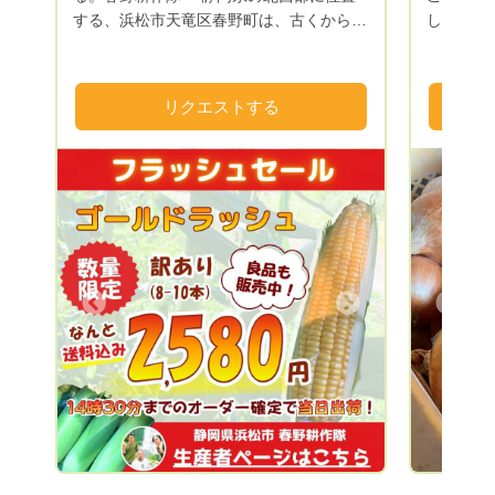
する、浜松市天竜区春野町は、古くから銘
して下さ
茶の生産が盛んな山間地域です。 しか
ます。お
し、近年の農業者の減少、高齢化の影響を
ど発信い
受け、多くの田畑が耕作放棄地となってき
り登録』
リクエストする
ました。 そこで、春野町出身の若手農家
ませ。 当ふぁーむは、淡路島で夫婦二人
と、浜松市内の大学サークルLA-VoCと協
仕事に追
同で、現状を打破しようと結成したのが春
おります
野耕作隊です。 耕作放棄地となった田畑
育ってい
を借り受け、園地を整備し、農産物の栽培
日々そん
をしています。 農業から春野町に再び活
て良かっ
気を！景観の良い田舎町を！雇用、移住促
うに可愛
進を！ 様々なテーマを軸に活動していま
た野菜を
Next
Previous
す。 山間地は、昼夜の温度差が大きく、
よしぴこ
植物に適度なストレスを与えてくれるた
って頂き
め、とても美味しい農産物が収穫できま
のために
す！ 季節にあった農産物を多品目で栽培
ります。
しており、特に夏のトウモロコシは、春野
宜しくお
町内で大人気！ 冬の大根は、まるで梨の
ような甘さと食感が楽しめます。 野菜か
らフルーツまで年間70〜80品目を試行錯