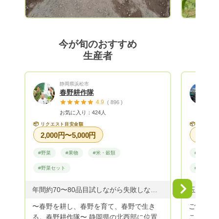
ズ 3000
ズ 4200円
2月から
をご用意さ
今が旬のおすすめ
箱 60サイズ 150
生産者
3200円 ━━━━━━━━━━━━━━━ 2月下旬からの
果物は、
🍊をご用意
静岡県浜松市
ロ箱 60サイズ 1
春野耕作隊
3500円 ━━━━━━━━━━━━━━━ ※全て送料別
4.9
( 896 )
になります。 はっさくジュース 
お気に入り：424人
1400円 180ml1本 400円 もありますの
📦
📦
リクエスト目安金額
リクエス
で、 ご
2,000円〜5,000円
ᵕᴗᵕ )
#野菜
#果物
#米・穀類
#野菜
(*^^*)
#野菜セット
#野菜セッ
Next
年間約70〜80品目試しながら失敗しながら成功しながら
〜春野を耕し、春野を育て、春野で生き
ご覧頂き
る。春野耕作隊〜 静岡県の北西部に位置
こふぁー