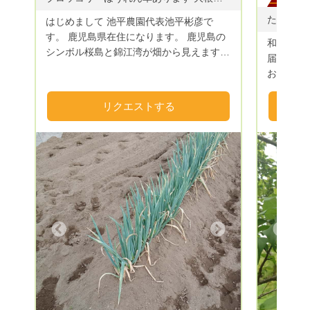
はじめまして 池平農園代表池平彬彦で
す。 鹿児島県在住になります。 鹿児島の
和歌山県
シンボル桜島と錦江湾が畑から見えます
届け٩(ˊᗜˋ*)و 柿、柑橘をメインに栽培して
お陰様で、3年目に入りました。 これから
おります
もよろしく御願いいたします
ける果物目指して
果物は 大
リクエストする
2800円 
9月中旬
のたねな
( * . .
箱 350
ーーーー
は、 大
いただきます
Next
Previous
1500円 
約50個前後
約100個前
の果物は
させていただ