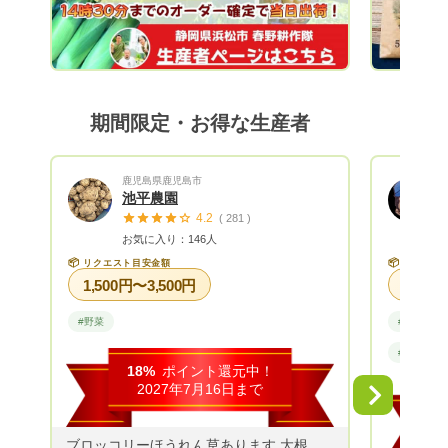
しており、特に夏のトウモロコシは、春野
町内で大人気！ 冬の大根は、まるで梨の
ような甘さと食感が楽しめます。 野菜か
らフルーツまで年間70〜80品目を試行錯
誤しながら作付けしています！
期間限定・お得な生産者
鹿児島県鹿児島市
池平農園
4.2
( 281 )
お気に入り：146人
📦
📦
リクエスト目安金額
リクエス
1,500円〜3,500円
#野菜
#果物
#メディア
18%
ポイント還元中！
2027年7月16日まで
Next
ブロッコリーほうれん草あります 大根キャベツじゃがいもチンゲン菜 なすピーマンおくらその他葉物根もの