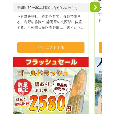
Next
年間約70〜80品目試しながら失敗しながら成功しながら
岐阜の地
す。 妻
〜春野を耕し、春野を育て、春野で生き
ず育てたお米です。
る。春野耕作隊〜 静岡県の北西部に位置
りとした
する、浜松市天竜区春野町は、古くから銘
も飽きのこ
茶の生産が盛んな山間地域です。 しか
に想いを
し、近年の農業者の減少、高齢化の影響を
します。
受け、多くの田畑が耕作放棄地となってき
リクエストする
ました。 そこで、春野町出身の若手農家
と、浜松市内の大学サークルLA-VoCと協
同で、現状を打破しようと結成したのが春
野耕作隊です。 耕作放棄地となった田畑
を借り受け、園地を整備し、農産物の栽培
をしています。 農業から春野町に再び活
気を！景観の良い田舎町を！雇用、移住促
進を！ 様々なテーマを軸に活動していま
Next
Previous
す。 山間地は、昼夜の温度差が大きく、
植物に適度なストレスを与えてくれるた
め、とても美味しい農産物が収穫できま
す！ 季節にあった農産物を多品目で栽培