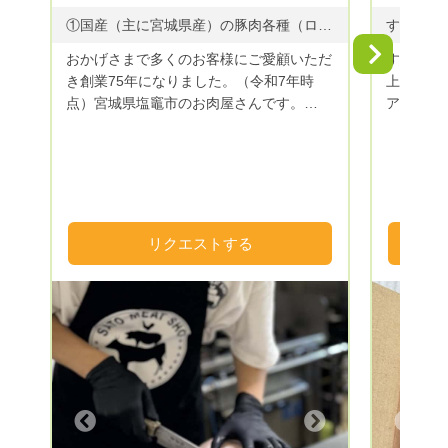
①国産（主に宮城県産）の豚肉各種（ロース肉、肩ロース肉、バラ肉） ②杜の都仙台名物牛タン（メキシコ産、アイルランド産、アメリカ産） ③希少部位・国産牛タン ④仙台牛
Next
おかげさまで多くのお客様にご愛顧いただ
すもも貴
き創業75年になりました。（令和7年時
上げありが
点）宮城県塩竈市のお肉屋さんです。
アルプス
【ゴヒイキ限定！】お肉の厚み完全オーダ
ルーツ王
ーメイドカットいたします！（※厚みに多
能してい
少の誤差がある場合があります） この道
50年の職人の目利きでこだわり仕入れた精
肉は、宮城の誇る「仙台牛」や杜の都仙台
名物「牛タン」、国産豚肉（主に宮城県
リクエストする
産）などを取り揃えております。ギフトも
充実しており、ゴルフ等の景品やお中元、
お歳暮等にも対応。ギフトボックスにお詰
めして全国配送可能です。 精肉の部位の
ご指定も可能です。お気軽にお問い合わせ
ください！
Next
Previous