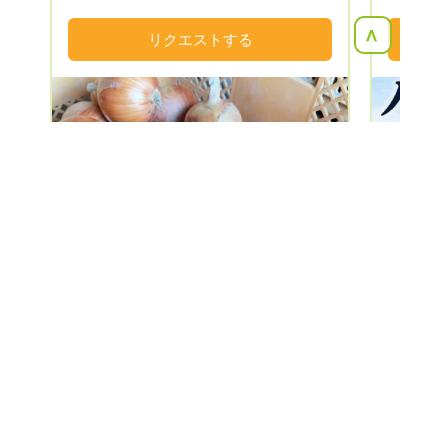
ど発信いたしますので、どうぞ『お気に入
します。
り登録』をして情報をゲット！して下さい
<
リクエストする
ませ。 当ふぁーむは、淡路島で夫婦二人
仕事に追われながらも楽しく農業を営んで
おります。 小さな種からどんどん大きく
育っていく野菜の生命力の素晴らしさ！
日々そんな野菜を眺めては、農家をしてい
て良かったなぁと思います。 我が子のよ
うに可愛いんです、野菜達。 手塩に掛け
た野菜を、沢山の方々に食べて頂きたい！
Next
Previous
よしぴこふぁーむの野菜を食べて笑顔にな
って頂きたい！ 全ては『美味しいの笑顔
のために』をモットーに農業を楽しんでお
ります。 そんな『よしぴこふぁーむ』を
宜しくお願いいたします。