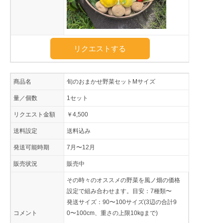
リクエストする
商品名
旬のおまかせ野菜セットMサイズ
量／個数
1セット
リクエスト金額
￥4,500
送料設定
送料込み
発送可能時期
7月〜12月
販売状況
販売中
その時々のオススメの野菜を風ノ畑の価格
設定で組み合わせます。目安：7種類〜
発送サイズ：90〜100サイズ(3辺の合計9
コメント
0〜100cm、重さの上限10kgまで)