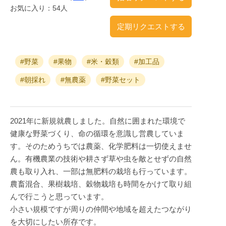
お気に入り：54人
定期リクエストする
#野菜
#果物
#米・穀類
#加工品
#朝採れ
#無農薬
#野菜セット
2021年に新規就農しました。自然に囲まれた環境で
健康な野菜づくり、命の循環を意識し営農していま
す。そのためうちでは農薬、化学肥料は一切使えませ
ん。有機農業の技術や耕さず草や虫を敵とせずの自然
農も取り入れ、一部は無肥料の栽培も行っています。
農畜混合、果樹栽培、穀物栽培も時間をかけて取り組
んで行こうと思っています。
小さい規模ですが周りの仲間や地域を超えたつながり
を大切にしたい所存です。