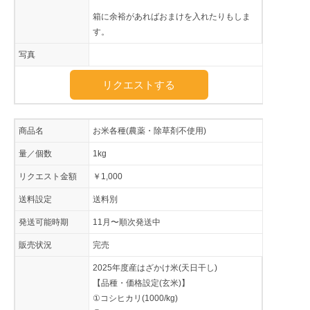
箱に余裕があればおまけを入れたりもしま
す。
写真
リクエストする
商品名
お米各種(農薬・除草剤不使用)
量／個数
1kg
リクエスト金額
￥1,000
送料設定
送料別
発送可能時期
11月〜順次発送中
販売状況
完売
2025年度産はざかけ米(天日干し)
【品種・価格設定(玄米)】
①コシヒカリ(1000/kg)