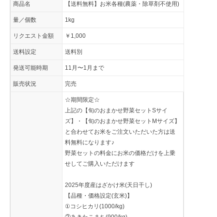
商品名
【送料無料】お米各種(農薬・除草剤不使用)
量／個数
1kg
リクエスト金額
￥1,000
送料設定
送料別
発送可能時期
11月〜1月まで
販売状況
完売
☆期間限定☆
上記の【旬のおまかせ野菜セットSサイ
ズ】・【旬のおまかせ野菜セットMサイズ】
と合わせてお米をご注文いただいた方は送
料無料になります♪
野菜セットの料金にお米の価格だけを上乗
せしてご購入いただけます
2025年度産はざかけ米(天日干し)
【品種・価格設定(玄米)】
①コシヒカリ(1000/kg)