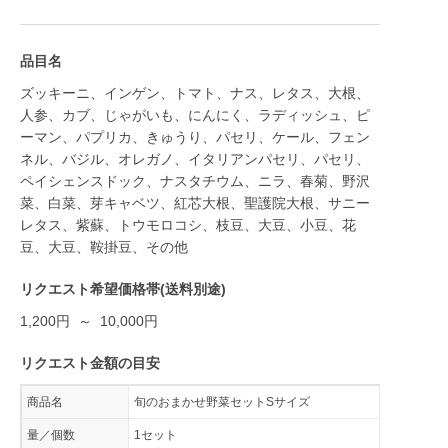
品目名
ズッキーニ、インゲン、トマト、ナス、レタス、大根、
人参、カブ、じゃがいも、にんにく、ラディッシュ、ピ
ーマン、パプリカ、きゅうり、パセリ、ケール、フェン
ネル、バジル、オレガノ、イタリアンパセリ、パセリ、
ペイシェンスドック、ナスタチウム、ニラ、春菊、野沢
菜、白菜、芽キャベツ、紅芯大根、聖護院大根、サニー
レタス、紫蘇、トウモロコシ、枝豆、大豆、小豆、花
豆、大豆、鞍掛豆、その他
リクエスト希望価格帯(送料別途)
1,200円 ～ 10,000円
リクエスト金額の目安
商品名
旬のおまかせ野菜セットSサイズ
量／個数
1セット