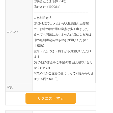
②あきたこまち(900/kg)
③たきたて(900/kg)
ーーーーーーーーーーーーーーーーーー
①色別選定済
②.③地域でカメムシが大量発生した影響
で、お米の粒に黒い斑点が多く出ました。
コメント
食べても問題はありませんが気になる方は
①の色別選定済のものをお選びください
【精米】
玄米・八分づき・白米からお選びいただけ
ます
(その他の歩合をご希望の場合はお問い合わ
せください)
※精米代がご注文の量によって別途かかりま
す(100円〜500円)
写真
リクエストする