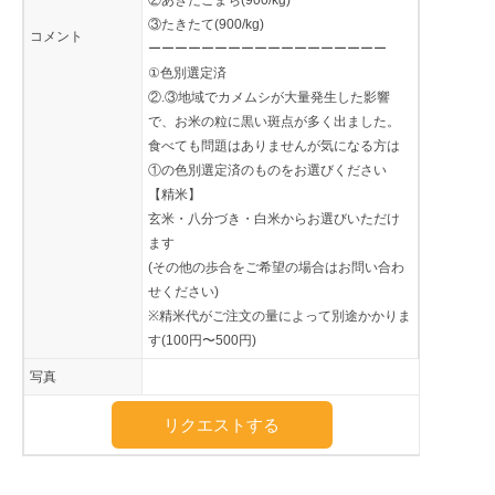
②あきたこまち(900/kg)
③たきたて(900/kg)
コメント
ーーーーーーーーーーーーーーーーーー
①色別選定済
②.③地域でカメムシが大量発生した影響
で、お米の粒に黒い斑点が多く出ました。
食べても問題はありませんが気になる方は
①の色別選定済のものをお選びください
【精米】
玄米・八分づき・白米からお選びいただけ
ます
(その他の歩合をご希望の場合はお問い合わ
せください)
※精米代がご注文の量によって別途かかりま
す(100円〜500円)
写真
リクエストする