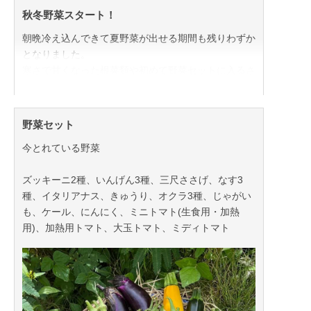
秋冬野菜スタート！
朝晩冷え込んできて夏野菜が出せる期間も残りわずか
となりました。
寒さで甘くなった根菜類や初めて野菜セットに入るさ
つまいももあります！
今とれている野菜たち
野菜セット
ズッキーニ、ナス、いんげん、人参、聖護院かぶ、小
今とれている野菜
かぶ、ムラサキかぶ、緑大根、大根、さつまいも、ち
んげんさい、水菜、山東白菜、かぼちゃ、バターナッ
ズッキーニ2種、いんげん3種、三尺ささげ、なす3
ツかぼちゃ、ケール、にんにく、ハーブ(ディル、ス
種、イタリアナス、きゅうり、オクラ3種、じゃがい
ープセロリ、パセリなど)
も、ケール、にんにく、ミニトマト(生食用・加熱
用)、加熱用トマト、大玉トマト、ミディトマト
ぜひご利用ください！