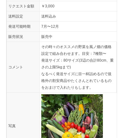
リクエスト金額
￥3,000
送料設定
送料込み
発送可能時期
7月〜12月
販売状況
販売中
その時々のオススメの野菜を風ノ畑の価格
設定で組み合わせます。目安：7種類〜
発送サイズ：80サイズ(3辺の合計80cm、重
コメント
さの上限5kgまで)
なるべく発送サイズに目一杯詰めるので規
格外の割安商品やたくさんとれているもの
をおまけで入れたりもします。
写真