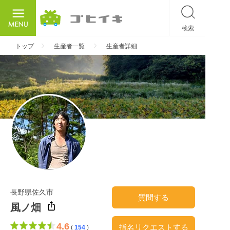
検索
ごひいき
トップ
生産者一覧
生産者詳細
長野県佐久市
質問する
風ノ畑
4.6
指名リクエストする
(
154
)