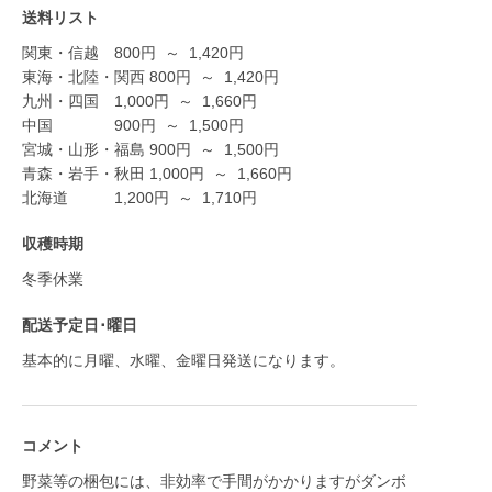
送料リスト
関東・信越
800
円
～
1,420
円
東海・北陸・関西
800
円
～
1,420
円
九州・四国
1,000
円
～
1,660
円
中国
900
円
～
1,500
円
宮城・山形・福島
900
円
～
1,500
円
青森・岩手・秋田
1,000
円
～
1,660
円
北海道
1,200
円
～
1,710
円
収穫時期
冬季休業
配送予定日･曜日
基本的に月曜、水曜、金曜日発送になります。
コメント
野菜等の梱包には、非効率で手間がかかりますがダンボ