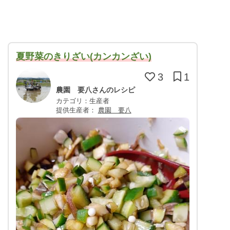
夏野菜のきりざい(カンカンざい)
3
1
農園 要八さんのレシピ
カテゴリ：生産者
提供生産者：
農園 要八