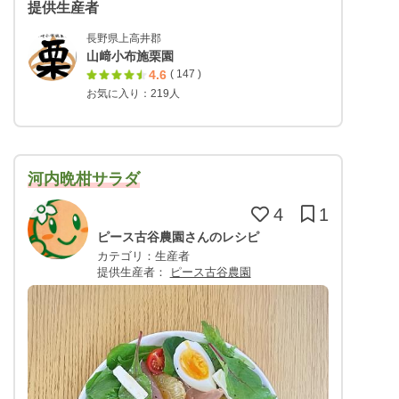
提供生産者
長野県上高井郡
山﨑小布施栗園
4.6
( 147 )
お気に入り：219人
河内晩柑サラダ
4
1
ピース古谷農園さんのレシピ
カテゴリ：生産者
提供生産者：
ピース古谷農園