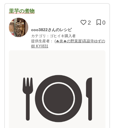
里芋の煮物
2
0
coo3822さんのレシピ
カテゴリ：ゴヒイキ購入者
提供生産者：
(🔥炎🔥の野菜屋)高寂寺ゆずの
樹 KYI831