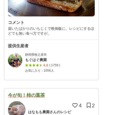
コメント
届いたばかりのいちじくで晩御飯に。レシピにするほ
どでも無い食べ方ですが。
提供生産者
静岡県牧之原市
もぐはぐ農園
4.6
( 1759 )
お気に入り：1056人
今が旬！柿の葉茶
4
2
はなもも農園さんのレシピ