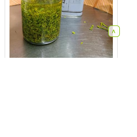
<
コメント
秋のデトックス！
提供生産者
福井県大野市
はなもも農園
4.7
( 295 )
お気に入り：275人