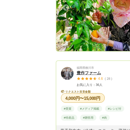
Previous
Next
Previous
福岡県柳川市
豊作ファーム
4.6
( 28 )
お気に入り：36人
📦
リクエスト目安金額
4,000円〜15,000円
#受賞
#メディア掲載
#レシピ付
#特産品
#贈答用
#肉