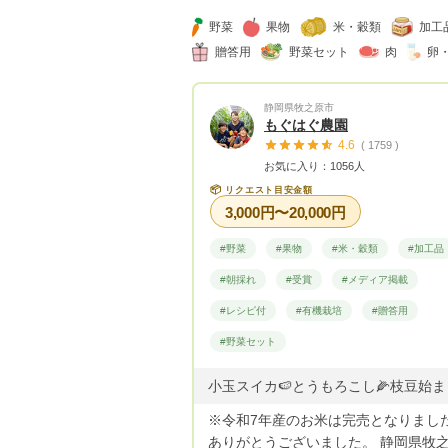
野菜
果物
米・穀類
加工
贈答用
野菜セット
肉
卵
静岡県牧之原市
もぐはぐ農園
4.6
( 1759 )
お気に入り：1056人
📦
リクエスト目安金額
3,000円〜20,000円
#野菜
#果物
#米・穀類
#加工品
#朝採れ
#受賞
#メディア掲載
#レシピ付
#有機栽培
#贈答用
#野菜セット
※令和7年産のお米は完売となりまし
ありがとうございました。 静岡県牧