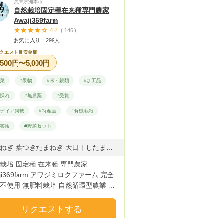
兵庫県洲本市
自然栽培固定種在来種専門農家
Awaji369farm
4.2
( 146 )
お気に入り：299人
クエスト目安金額
,500円〜5,000円
野菜
#果物
#米・穀類
#加工品
朝採れ
#無農薬
#受賞
メディア掲載
#特産品
#有機栽培
贈答用
#野菜セット
新玉ねぎ 葉つきたまねぎ 天日干したまねぎ 固定種赤玉ねぎ じゃがいも きたあかり だんしゃく シャドークイーン アンデスレッド 福地ホワイト葉ニンニク 福地ホワイト六片ニンニク 固定種人参 固定種大根 固定種たまねぎ さつまいも じゃがいも 茄子 きゅうり もち米 うるち米 大豆 ピーマン 唐辛子 鷹の爪 空芯菜 ズッキーニ、オクラ、ほうれん草、スナップエンドウ、ツタンカーメン豆、ピーマン、ミント、大葉、自然薯、ジャボニンニク等、合計30から40種類 全て固定種 在来種です。
栽培 固定種 在来種 専門農家
aji369farm アワジミロクファーム 完全
不使用 無肥料栽培 自然循環型農業 淡
安全・本来の野菜の美味
を求めて自然に寄り添い、追及し、勉
リクエストする
ります。 私達が使用している全