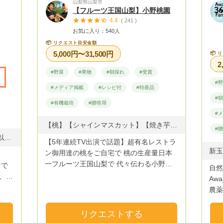
山梨県山梨市
味し
うな環境で出来たりんご お試しくださ
【フルーツ王国山梨】小野桃園
邁進
い。 第124回県の品評会で ふじりんご
4.4
( 241 )
農林水産大臣賞、県知事賞 第一等賞受賞
お気に入り：540人
で
農家から全国各地域に直送します❗
📦
リクエスト目安金額
と思
5,000円〜31,500円
📦
リ
しい
2
ず。
#野菜
#果物
#朝採れ
#受賞
ま
#
#メディア掲載
#レシピ付
#特産品
#
#有機栽培
#贈答用
#
心し
【桃】【シャインマスカット】【焼き芋】【干し柿】
#
。。
・ハーブリーフサラダセット (10種類以上のハーブやリーフのセットです。ベビーリーフサイズの葉物がたくさん入ります。袋を開けた時の香りをお楽しみに。 ハーブリーフの内容…ブロッコリー葉クレソン、ディル 、コールラビ、わさび菜、人参、ナスタチウム、ラディッシュ、春菊、ビーツ、レッドコス、レッドオーク、グリーンオーク、フリルレタスなどが数種類日替わりで入ります,単品不可) ・カラフル大根(紅芯大根・紅しぐれ大根・ビタミン大根など)コールラビ・ほうれん草・カリフラワー.そのほか冬の野菜も色々を少しずつ値段にあわせて 詰め合わせ送ります。 トマトは植え替えのため一旦終了しました。 また春にご案内いたします。
【5年連続TV出演で話題】超有名レストラ
も公
ン御用達の桃をご自宅で 桃の生産量日本
ら
て
一フルーツ王国山梨で 代々伝わる小野桃
自然
園三代目の小野晃良です🍑 当園の桃はＴ
、お
Aw
Ｖや雑誌など数々のメディアで話題になっ
いた
農薬
た レストランや洋菓子店で長年愛用され
たし
路島で、 安心・
続けています✨ さらには全国の桃好きなフ
しさ
リクエストする
ァンの皆様から 「スーパーの安い桃では
ま
強してお