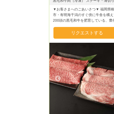
▼お客さまへのごあいさつ▼ 福岡県
市・有明海干潟のすぐ傍に牛舎を構え
200頭の黒毛和牛を肥育している、豊
ァームです。8町分のコメ農家でもあ
して、父の代から40年以上肥育と田
リクエストする
循環型農業に取り組み、サスティナブ
農業を実践しています。 水郷・柳川の土
地環境を最大限生かすため、ミネラル
多い新鮮な飲み水はたっぷり与えます
た、100％自家産の稲わら・独自に研
自家配合したこだわりの餌など、牛さ
生育状況や月齢によって細かく餌の量
えたり、ストレスがかからないよう生
Previous
Next
Previous
ズムや寝床をちゃんと整えたりしなが
日一頭一頭様子を観察しながら育てて
す。日々のブラッシングや声掛けから
など、惜しみない愛情も注いでいます
小規模農家ですが家族で日々ひたむき
さんと向き合うことで牛さん達は非常