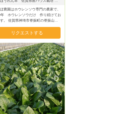
魂のほうれん草 佐賀県産ハウス栽培 ⭕️基本的なラインナップ kg単位、箱ｻｲｽﾞ 魂のほうれん草 約1kg 1950円 80 魂のほうれん草 約2kg 3750円 100 魂のほうれん草 約3kg 5550円 100 ※個包装（150g）です。 ※大きな袋にバラ詰めに変更可能です。 1kg→1kg×1袋 2kg→1kg×2袋 3kg→1.5kg×2袋 送料（クール代330円〜440円込み） 80サイズ 100サイズ 北海道 2950円 3350円 東北 2150 2350 関東 1650 1850 信越 1650 1850 北陸 1650 1850 中部 1650 1850 関西 1350 1550 中国 1350 1550 四国 1350 1550 九州 1300 1450 沖縄 2350 3050
ぼ農園はホウレンソウ専門の農家で、
0年 ホウレンソウだけ 作り続けてお
す。 佐賀県神埼市脊振町の脊振山山
畑で、土作りを大切に野菜作りに向き
ました。 土地も技術も道具もお
リクエストする
信用さえも何も無いところから研修、
就農して約20年間、〝理想の野菜〟を
て失敗に次ぐ失敗…。文字通り血と汗
にまみれながら研究を重ね、どん底か
い上がってまいりました。 苦しみと
優しさの中から生まれた魂の入った優
ホウレンソウをどうぞご賞味下さい。
2023年、約9300件の農畜水
Next
の生産者の中から1番高い評価をして
だき、 “日本一”を獲得する事ができま
者ではございます
お客様に笑顔になっていただけるよう
頑張っております。