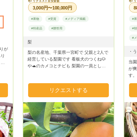
ュラン星を獲得した長谷川稔さんが広尾へ
📦
📦
リクエスト目安金額
リ
動致
3,000円〜100,000円
8
展開される有名レストラン。口コミサイト
ない
では史上最速で4.5点超を達成した業界内
ませ。 ホームページ https:/
#果物
#受賞
#メディア掲載
#
で話題となっています。シェフからパティ
最後
シエの方々は生産者を心から大切にしてく
#特産品
#贈答用
#
Aw
ださり、その想いが料理へと昇華されてお
県洲
#
客様へと愛情が伝わっていくのが分かりま
梨
07
す。当園の桃たちがキレイな姿で目の前に
りが
awaji
梨の名産地、千葉県一宮町で 父親と2人で
出てきたときには胸にグッとくるものがあ
あり
推進事業登録
経営している梨園です 看板犬のつくね🐶
当園
りました。そんな素晴らしい方々が作られ
ブラ
や🐢のカメコとチビも 梨園の一員として
が爽
る料理は食通をも唸らす日本屈指のレスト
販売
村の
やっております☺️ 一宮ブランドである ＂
す。
ランさんです。 他、多数☆
れて
近畿
ながいき梨＂ その中でも、私達、香士梨
ず、
り大
園の梨は 格別です。 味になによりの自信
てお
また
リクエストする
とプライドを持って 精進しております。
非加
にし
本場の梨を、香士梨園の梨を ぜひ一度ご
てお
賞味ください☺️ 後悔はさせません。 皆さ
は「
まからのご注文、 心よりお待ちしており
でき
ます！ 👇Instagram👇 香士梨園で検索
うぞ