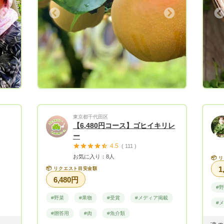
Next
Previous
東京都千代田区
【6,480円コース】ゴヒイキリレ
ー
4.5
( 111 )
お気に入り：8人
📦
リ
1
📦
リクエスト目安金額
6,480円
#
#野菜
#果物
#受賞
#メディア掲載
#
#贈答用
#肉
#魚介類