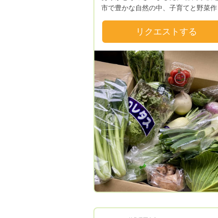
市で豊かな自然の中、子育てと野菜作
楽しんでいます。 始まりは、出産を機に
里帰りをし、祖母の家庭菜園を手伝っ
リクエストする
でした。 久しぶりに食べた祖母の野
衝撃を受けるほど美味しかった‼ そし
「こんな野菜を自分で作り、子供に食
せたい」と強く思いました。 今まで
業に無関心で、土も触った事のない私
たが、祖母の教えを仰ぎながら始めた
前。 一緒に野菜作りをして、気づい
です。。。 祖母の野菜作りには、『
Previous
Next
Previous
たいない』精神から生まれた美味しさ
密がありました‼ 代々、荒茶工場を、営ん
でいる事から、工場から出たお茶のか
（衛生的に商品にならなかったお茶や
時に出た茎や茶かす）を破棄するので
く、菜園に撒いていたのです。 その
が、土の良い栄養となり、微生物やミ
などの生物が沢山住み着く、生きた土
に繋がったのだと思います。 その秘