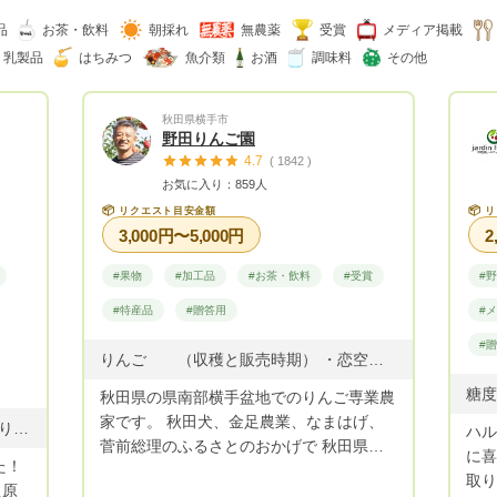
品
お茶・飲料
朝採れ
無農薬
受賞
メディア掲載
・乳製品
はちみつ
魚介類
お酒
調味料
その他
秋田県横手市
野田りんご園
4.7
( 1842 )
お気に入り：859人
📦
📦
リクエスト目安金額
リ
3,000円〜5,000円
2
#果物
#加工品
#お茶・飲料
#受賞
#
#特産品
#贈答用
#
#
りんご （収穫と販売時期） ・恋空 8月中旬 収穫・販売 ・つがる 8月下旬から9月 収穫・販売 ・トキ 9月下旬から10月上旬 収穫・販売 ・やたか 9月下旬から10月上旬 収穫・販売 ・シナノスイート 10月上中旬 収穫・販売 貯蔵して3月から5月販売 ・シナノゴールド 10月下旬 収穫・販売 4月まで ・ゆめあかり 10月下旬収穫・貯蔵して5月から初夏まで販売 ・ふじ 11月上旬収穫・販売 4月まで販売
秋田県の県南部横手盆地でのりんご専業農
家です。 秋田犬、金足農業、なまはげ、
小玉スイカ🍉とうもろこし🌽枝豆始まりました🚩 採りたてのお野菜は、鮮度も、味、栄養価が最高です(*´ω｀*) また、簡単！美味しい！農家レシピ付き♪ ※発送日やお天気都合、セット内容により、入らない品も御座います。ご了承くださいませ。 ※クール便発送です！ 野菜詰め合わせセットの場合 私の野菜他、信頼する農家仲間より、厳選した野菜・果物をセットにして心を込めてお送りいたします。 厳選野菜の為、心苦しいですが、好き嫌いのご要望がお聞きできない事もございます。 美味しい採りたてのお野菜をお送り致しますので、苦手なお野菜も挑戦下さるととっても嬉しいです！！ 和ぷりか（パプリカ）：6月中旬～12月 絹ゆかり蕪（かぶ） ：12月～3月
ハル
菅前総理のふるさとのおかげで 秋田県は
に喜
た！
名が知られましたが りんごも知って頂き
取り組
之原
たいです❗ 私をはじめ妻、父、子供３人の