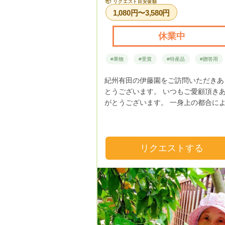
📦
リクエスト目安金額
1,080円〜3,580円
休業中
#果物
#受賞
#特産品
#贈答用
紀州有田の伊藤園をご訪問いただきあ
とうございます。 いつもご愛顧頂き
がとうございます。 一身上の都合により
業務に支障をきたしている為、 現在
を見合わせております。 楽しみにさ
いるところ、このようなお知らせとな
変申し訳ございません。 再開の際は
リクエストする
皆様の元へお送り出来ます事を楽しみ
ております。