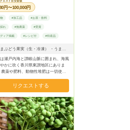
クエスト目安金額
します。 ※指定日のお届けお約束でき
80円〜100,000円
時がまれにあります。ご了承ください
/awaji369.com
果物
#加工品
#お茶・飲料
までありがとうございます☆
朝採れ
#無農薬
#受賞
aji369farm アワジミロクファーム 兵庫
本市五色町都志万歳12 FAX
メディア掲載
#レシピ付
#特産品
99-58-0102 メール
369farm@gmail.com ひょうごSDGS
・うまぶどう果実（生・冷凍） ・うまぶどうツル（生・乾燥） ・うまぶどう茶 ・秋摘みブレンドうまぶどう茶 ・温活ブレンドうまぶどう茶 ・うまぶどう苗 その他薬用入浴剤、ドライハーブ ※うまぶどう（正式名称：野葡萄）
証 2023年2月 ひょうご推奨
は瀬戸内海と讃岐山脈に囲まれ、海風
ンド認証書 2023年3月 ディスカバー
やかに吹く香川県東讃地区にありま
宝受賞 2025年11月 農林水産省
 農薬や肥料、動物性堆肥は一切使わ
農政局 個人賞
野生種の「ウマブドウ」を移植栽培し
ります。 「酵素」を活かした独自の
リクエストする
熱加工で、自然の恵みをお茶などにし
届けします。 うまぶどう果実を、夏
生」で、「冷凍」は1年を通して出荷
る日本唯一の農家でもあります。 ど
よろしくお願い致します。