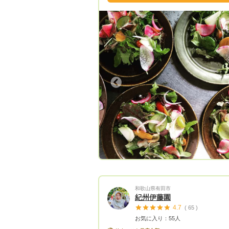
す。 心待ちにしてくださっておりました
ゴヒイキの皆様 大変申し訳ございま
ん。
Previous
Next
Previous
和歌山県有田市
紀州伊藤園
4.7
( 65 )
お気に入り：55人