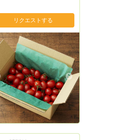
野菜による身体の健康」をお届けいた
る野菜は日本国内8ヶ所
葉県印西市・長野県東御市・長野県軽
リクエストする
町）にある農場で1年を通して生産し
り、生鮮野菜に関しては、いち早く
をシステム化し、商品開発・生産・販
デリバリー、コンシューマーサポート
、一貫して請け負える仕組みを構築い
 一度食べたら忘れられなく
、新鮮で美味しい野菜や加工品が当社
みです。 美味しい野菜を待ち望んで
Next
さる皆さまへ、まごころ込めた商品を
たします。 手をかけて丁寧に生
れた野菜は、特別な方へのギフトとし
ご好評いただいております。