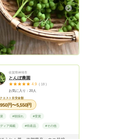
Next
佐賀県神埼市
とんぼ農園
4.9
( 18 )
お気に入り：20人
クエスト目安金額
,950円〜5,550円
野菜
#朝採れ
#受賞
メディア掲載
#特産品
#その他