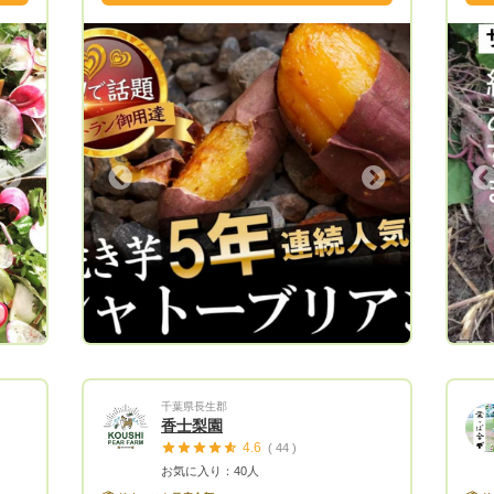
なく本物の美味しい桃が食べたい！」
ての
「生産量日本一の山梨の本場の桃を味わっ
せ
薬不
てみたい！」 「レストランでしか味わえ
用・除草
ない極上の桃を自宅で楽しみたい！」 と
は、
の多くのご期待を頂き今では全国津々浦々
いわ
の桃好きなファンから注文が殺到しており
で最
ます✨ もっと多くの方に楽しんで頂きた
ート
Next
Previous
い！本物の桃を味わって頂きたい！ 当園
す。 お野菜は、ご注文頂いてから
の桃がもっと手軽にご自宅で楽しめるよう
てお送り
心を込めてお届けします☆ スーパーでは
きの
なかなか味わえない濃厚ジューシーな桃は
す。 送料別 数に限りがあります。
もちろん 1年でごくわずかしか採れない個
にご予
数限定の貴重な桃や 日本全国でわずか4人
農園
しか作っていない超希少な幻の桃 贈答用
ます
に送れば絶対に喜ばれる縁起が良い紅白の
〜〜
桃など 当園では27種類の桃を作っていま
玉葱
すので 他では絶対味わうことのできない
千葉県長生郡
使用
香士梨園
桃をぜひ堪能して下さい🍑 【小野桃園の
サイズ 5キロ 送料別 **
4.6
( 44 )
主な取引実績】 ★薫HIROOレストランさ
しています*
お気に入り：40人
ん★ 予約が困難なお店として有名でミシ
ご来園