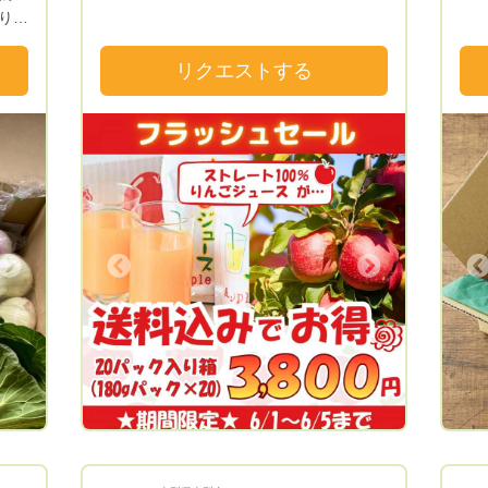
て「
りを
6人家族で、 猫の名前はちびちゃんです。
します。 お届けす
りんごを作るのは リンゴの樹で 私はり
（千
た事
リクエストする
んごの出来る環境作りが仕事です。 健康
井沢
菜が
な「りんごの樹」は、お日様を十分にあび
てお
て、
ると、青々とした葉っぱが生えてきます。
工程
べさ
そして、それらから良い花芽ができ、美味
売・
、農
しい「ふじ」が生まれるように、 四季を
まで
でし
とおして育むのが、わたしの仕事です。
たしました。
10年
美味しいものは、すべての総合的なものが
なる
たの
からみ合い出来上がります。 種を蒔い
の強
もっ
て、夏でも秋でも収穫できるのと違い、
Next
Previous
くだ
の秘
果樹においては、農薬をかけないことが安
お届けい
全性とも言い切れません。 有機栽培が美
産さ
す
味しさだけではありません。 健康な樹で
ても
清掃
あること、健康な葉であること、 そし
はな
て、天の理、地の理によって、タイミング
行動
よく管理作業を行い 美味しいと評価され
ミズ
るりんごが出来ると思います。 そんな思
作り
いを抱きながら毎日、仲間とともに、また
密を
学び続けて生かされております。 そのよ