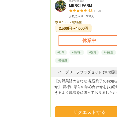
徳島県阿南市
こだわりとして、生かしつつ、更に美
MERCI FARM
いを追及して、日々祖母と野菜作りに
4.8
( 700 )
しております。 そして美味しいと共に、
お気に入り：968人
追及している事。 それは安心・安全
📦
リクエスト目安金額
す！ 私が大切な家族に食べさせたい
2,500円〜4,000円
ったように、皆さんも安心安全でおい
物を大切な方に食べさせたいと思うは
休業中
特に、「体は口から入るもので作られ
す」 ''もぐ"＝「食べる」 "はぐ"＝「育む」
#野菜
#朝採れ
#受賞
#特産品
「ハグする大切な人の為に」 との意味を
込めて、農園名を決めました。 私の野菜
#贈答用
を選んでくださった大切なお客様に安
て、美味しく食べて頂けますように。
インスタグラム↓畑の様子や、レシピ
【お野菜詰め合わせ 発送終了のお知
開しています★ yui.papurikaで検索し
せ】 皆様に彩りの詰め合わせをお届けで
ね！
きるよう栽培を頑張っておりましたが
野菜の出来が非常に悪く、ご満足して
だける詰め合わせが出来ないと判断い
ました。 大変悔しい気持ちでいっぱいで
リクエストする
すが 詰め合わせを終了とさせて頂き