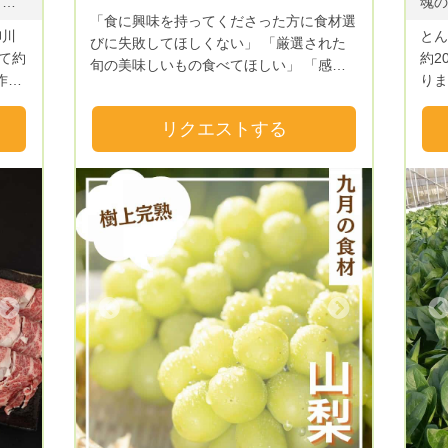
黒毛和牛肉（冷凍） ステーキ・薄切り・ブロック・焼肉用など
「食に興味を持ってくださった方に食材選
柳川
とん
びに失敗してほしくない」​ 「厳選された
て約
約2
旬の美味しいもの食べてほしい」 「感動
作フ
りま
を味わってほしい」​…… そんな思いから
りま
麓の
始まった今回の新しいサービスは​ 運営局
んぼの
合ってき
リクエストする
と食のプロフェッショナルがタッグを組ん
ルな
金も
で生まれました✨✨✨ 。°+°。°+ °。°。°+
新規
°。°+ °。°。°+°。 自信をもって選んだ食
分の
求め
材達。最高の食材をお届けします！​ 。°+
。ま
と涙
°。°+ °。°。°+°。°+ °。°。°+°。 市場
究し
ら這
では買えない限定物の食材が入っていたり
んの
人の
通常5万円する桃が、3万円コースに含まれ
を変
しい
ていたり…？！😲 ゴヒイキリレーだから
活リ
長かった…涙 
こそ実現可能なスペシャルコースです！🔥
Next
Previous
ら毎
産業
🔥 申込から1年間、毎月最高の食材が届く
いま
いた
このサービスは​、 毎月の自分へのご褒美
削蹄
した涙 まだまだ未熟
や、いつもお世話になっている人への贈り
。
が、
物などにもピッタリ！ ​ 是非、お申込みお
に牛
日々
待ちしております。🌸🌸🌸 🥬🥬ご購入ま
に立
での流れ🥬🥬 ❶《定期リクエスト》をク