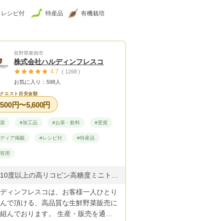
レシピ付
特産品
有機栽培
長野県東御市
株式会社ハルディンフレスコ
4.7
( 1268 )
お気に入り：598人
クエスト目安金額
,500円〜5,600円
野菜
#加工品
#お茶・飲料
#受賞
メディア掲載
#レシピ付
#特産品
贈答用
糖度10度以上の高リコピン高糖度ミニトマトシュガープラム、濃厚シュガープラムジュース、サニー&グリーンレタス(根付き)、シソ(根付き)、バジル(根付き)...他多数
ディンフレスコは、お客様一人ひとり
んで頂ける、高品質な生鮮野菜販売に
んでおります。 生産・販売を通じ