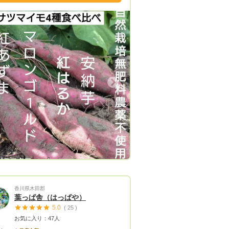
種は、固定種 在来種になります。 農
使用・無肥料栽培・化学化成肥料不使
剤不使用 自然循環型の自然栽培
農業の中でもとても難しい栽培方法と
れています。 野菜が自然の恵みの中
大限力を発揮できる環境作りや、サポ
が私達の日々のやりがいと思っていま
Next
収穫し
致します。 鮮度を保つ為、土つ
まま農園から直送させていただいてま
お早め
約くださいませ。 鮮度を保つ為、
から土つきのまま直送させていただき
。 よろしくお願いいたします。
〜〜2026年ご案内〜〜〜〜 淡路島新
自然栽培固定種農薬不使用化学肥料不
香川県木田郡
 3600円80サイズ 3キロ 5500円100
葉っぱ舎（はっぱや）
*リクエストお待ち
5.0
( 25 )
** 淡路島にお越しの際は是非
お気に入り：47人
くださいませ。 ※お野菜の値段は変