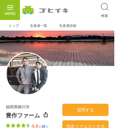
検索
ごひいき
トップ
生産者一覧
生産者詳細
福岡県柳川市
質問する
豊作ファーム
4.6
指名リクエストする
(
28
)