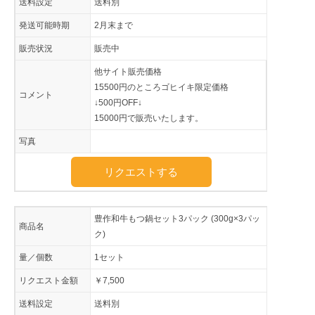
送料設定
送料別
発送可能時期
2月末まで
販売状況
販売中
他サイト販売価格
15500円のところゴヒイキ限定価格
コメント
↓500円OFF↓
15000円で販売いたします。
写真
リクエストする
豊作和牛もつ鍋セット3パック (300g×3パッ
商品名
ク)
量／個数
1セット
リクエスト金額
￥7,500
送料設定
送料別