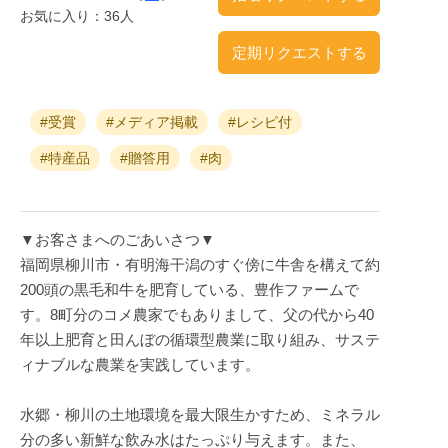
お気に入り：36人
定期リクエストする
#受賞
#メディア掲載
#レシピ付
#特産品
#贈答用
#肉
▼お客さまへのごあいさつ▼
福岡県柳川市・有明海干潟のすぐ傍に牛舎を構えて約
200頭の黒毛和牛を肥育している、豊作ファームで
す。8町分のコメ農家でもありまして、父の代から40
年以上肥育と田んぼの循環型農業に取り組み、サステ
ィナブルな農業を実践しています。
水郷・柳川の土地環境を最大限生かすため、ミネラル
分の多い新鮮な飲み水はたっぷり与えます。また、