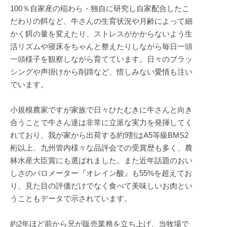
100％自家産の稲わら・独自に研究し自家配合したこ
だわりの餌など、牛さんの生育状況や月齢によって細
かく餌の量を変えたり、ストレスがかからないよう生
活リズムや寝床をちゃんと整えたりしながら毎日一頭
一頭様子を観察しながら育てています。日々のブラッ
シングや声掛けから削蹄など、惜しみない愛情も注い
でいます。
小規模農家ですが家族で日々ひたむきに牛さんと向き
合うことで牛さん達は非常に立派な実力を発揮してく
れており、我が家から出荷する約9割はA5等級BMS2
桁以上、九州管内様々な品評会での受賞歴も多く、農
林水産大臣賞にも選ばれました。また近年話題のおい
しさのバロメーター『オレイン酸』も55%を超えてお
り、見た目の評価だけでなく食べて美味しいお肉とい
うこともデータで示されています。
約2年ほど前から兄が販売業務を立ち上げ、当牧場で