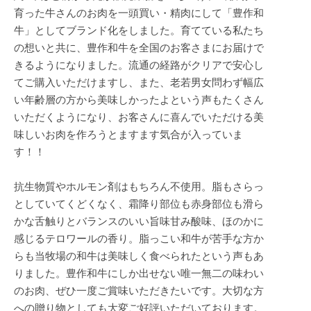
育った牛さんのお肉を一頭買い・精肉にして「豊作和
牛」としてブランド化をしました。育てている私たち
の想いと共に、豊作和牛を全国のお客さまにお届けで
きるようになりました。流通の経路がクリアで安心し
てご購入いただけますし、また、老若男女問わず幅広
い年齢層の方から美味しかったよという声もたくさん
いただくようになり、お客さんに喜んでいただける美
味しいお肉を作ろうとますます気合が入っていま
す！！
抗生物質やホルモン剤はもちろん不使用。脂もさらっ
としていてくどくなく、霜降り部位も赤身部位も滑ら
かな舌触りとバランスのいい旨味甘み酸味、ほのかに
感じるテロワールの香り。脂っこい和牛が苦手な方か
らも当牧場の和牛は美味しく食べられたという声もあ
りました。豊作和牛にしか出せない唯一無二の味わい
のお肉、ぜひ一度ご賞味いただきたいです。大切な方
への贈り物としても大変ご好評いただいております。