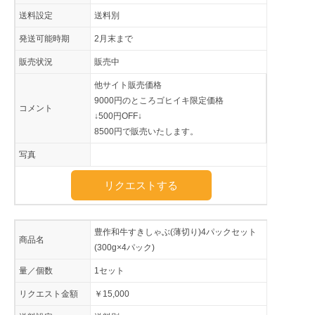
送料設定
送料別
発送可能時期
2月末まで
販売状況
販売中
他サイト販売価格
9000円のところゴヒイキ限定価格
コメント
↓500円OFF↓
8500円で販売いたします。
写真
リクエストする
豊作和牛すきしゃぶ(薄切り)4パックセット
商品名
(300g×4パック)
量／個数
1セット
リクエスト金額
￥15,000