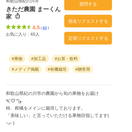
和歌山県紀の川市
質問する
きただ農園 まーくん
家
指名リクエストする
4.5
(
63
)
お気に入り：65人
定期リクエストする
#果物
#加工品
#お茶・飲料
#メディア掲載
#有機栽培
#贈答用
和歌山県紀の川市の農園から旬の果物をお届け
٩(ˊᗜˋ*)و
柿、柑橘をメインに栽培しております。
「美味しい」と言っていただける果物目指してます(
ᵕᴗᵕ )