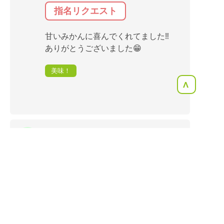
指名リクエスト
甘いみかんに喜んでくれてました‼️
ありがとうございました😁
美味！
<
2025年11月23日
みいとん
2,500円のリクエスト (送料別)
指名リクエスト
甘いみかんにすごく喜んでいまし
た‼️