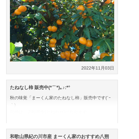
2022年11月03日
たねなし柿 販売中(*ˊ˘ˋ*)｡♪:*°
秋の味覚「まーくん家のたねなし柿」販売中です(´ｰ
｀)
品種は、刀根早生(とねわせ)になります。
お気軽にお問い合わせくださいねぇ? ᐕ)ﾉ
和歌山県紀の川市産 まーくん家のおすすめ八朔