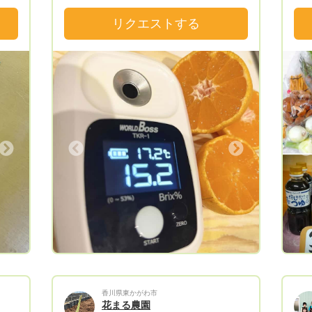
決め
では
届きますように。 「安心して我が子にに
ない
リクエストする
食べさせれるお野菜を...✨」 を合言葉に家
ない
族で野菜作りに育んでいます♥︎
は送
での
、日
い合
くな
ト、
Next
Previous
、じ
ニク
0サイ
別）
種
香川県東かがわ市
花まる農園