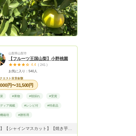
山梨県山梨市
【フルーツ王国山梨】小野桃園
4.4
( 241 )
お気に入り：540人
クエスト目安金額
,000円〜31,500円
野菜
#果物
#朝採れ
#受賞
メディア掲載
#レシピ付
#特産品
有機栽培
#贈答用
【桃】【シャインマスカット】【焼き芋】【干し柿】