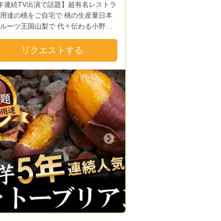
年連続TV出演で話題】超有名レストラ
達の桃をご自宅で 桃の生産量日本
ルーツ王国山梨で 代々伝わる小野桃
目の小野晃良です🍑 当園の桃はＴ
雑誌など数々のメディアで話題になっ
リクエストする
レストランや洋菓子店で長年愛用され
す✨ さらには全国の桃好きなフ
から 「スーパーの安い桃では
本物の美味しい桃が食べたい！」
産量日本一の山梨の本場の桃を味わっ
 「レストランでしか味わえ
極上の桃を自宅で楽しみたい！」 と
くのご期待を頂き今では全国津々浦々
Next
好きなファンから注文が殺到しており
楽しんで頂きた
本物の桃を味わって頂きたい！ 当園
がもっと手軽にご自宅で楽しめるよう
めてお届けします☆ スーパーでは
なか味わえない濃厚ジューシーな桃は
くわずかしか採れない個