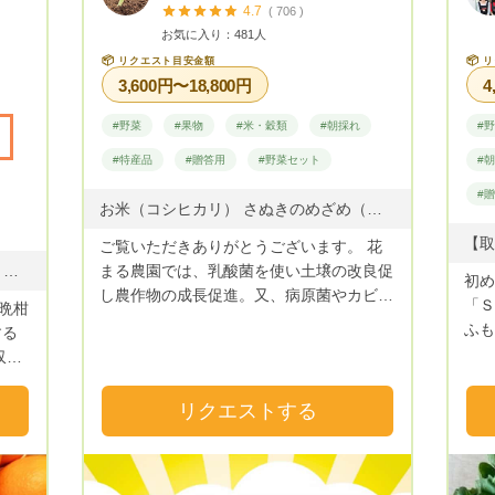
4.7
( 706 )
お気に入り：481人
📦
📦
リクエスト目安金額
リ
3,600円〜18,800円
4
#野菜
#果物
#米・穀類
#朝採れ
#
#特産品
#贈答用
#野菜セット
#
#
お米（コシヒカリ） さぬきのめざめ（アスパラ） ミニトマト さぬきひめ（いちご） おくら、きゅうり、ナス、ししとう、、かぼちゃ、すもも、かき、いちぢく、じゃがいも
ご覧いただきありがとうございます。 花
温州みかん、中晩柑類(不知火、清見、甘平、せとか、はるみ、まどんな、ブラッドオレンジ、伊予柑、ポンカン、河内晩柑、カラマンダリン、レモン等)
まる農園では、乳酸菌を使い土壌の改良促
初め
し農作物の成長促進。又、病原菌やカビの
「Ｓ
晩柑
発生を防ぐので、農薬の使用を極限まで減
ふも
する
らすことができ安心、安全な、お米やお野
家2
収穫
菜を育てることができました。 是非、は
型の
に適
なまる農園の野菜たちをお試しいただけた
石鎚
合
リクエストする
ら、と思います。 よろしくお願いしま
水』
を生
す。 香川県オリジナル品種さぬきのめざ
き水
媛県
めは、穂先きまで柔らかく、シャキシャキ
栽培
！
とした食感、甘みがありクセのないアスパ