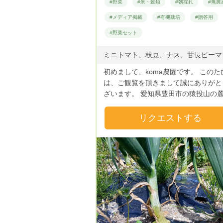
#野菜
#米・穀類
#朝採れ
#無農
#メディア掲載
#有機栽培
#贈答用
#野菜セット
初めまして、koma農園です。 このた
は、ご観覧を頂きまして誠にありがと
ざいます。 愛知県豊田市の猿投山の
て無農薬・ボカシ肥料での野菜の栽培
ています。農家を始めて5年目です。 
リクエストする
心、安全で美味しい野菜作りにこだわ
います。 夏野菜は、ミニトマト、ス
キナス、オクラ、ズッキーニ、かぼ
秋冬野菜は、長ネギ、白菜、大根、チ
ン菜、さつまいもや里芋などです。 
30種類以上の野菜を栽培しています。
心・安全で新鮮な野菜をご賞味くださ
お気に入り登録をして頂きますと嬉し
Previous
Next
Previous
す。 どうぞよろしくお願いいたしま