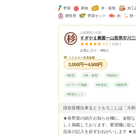
野菜
果物
米・穀類
加工
贈答用
野菜セット
肉
卵
山梨県西八代郡
すぎやま農園ー山梨県市川三
4.8
( 1002 )
お気に入り：480人
📦
リクエスト目安金額
2,000円〜4,500円
#野菜
#米・穀類
#朝採れ
#メディア掲載
#特産品
#贈答用
#野菜セット
★各野菜の紹介お知らせ欄に、金額な
しく掲載しております。要望欄に欲し
品名の記入を必ずおねがいします ★