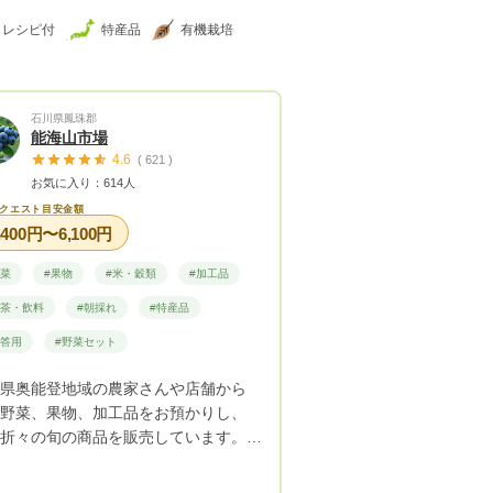
レシピ付
特産品
有機栽培
石川県鳳珠郡
能海山市場
4.6
( 621 )
お気に入り：614人
クエスト目安金額
,400円〜6,100円
野菜
#果物
#米・穀類
#加工品
お茶・飲料
#朝採れ
#特産品
贈答用
#野菜セット
県奥能登地域の農家さんや店舗から
野菜、果物、加工品をお預かりし、
折々の旬の商品を販売しています。
山菜、夏はブルーベリーやスイカ、
天然キノコ、冬は海藻など、能登なら