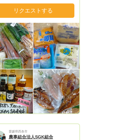
がいっぱいです。
リクエストする
Next
愛媛県西条市
農事組合法人SGK組合