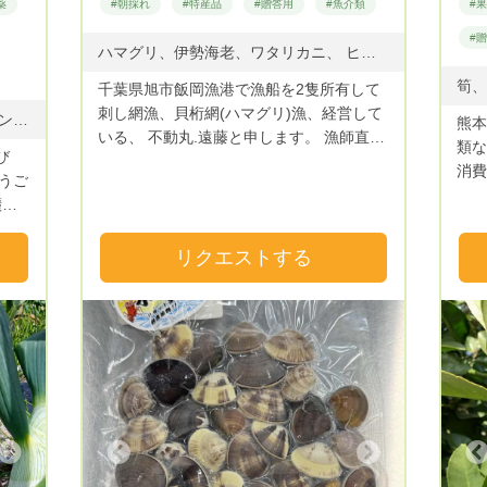
薬
#朝採れ
#特産品
#贈答用
#魚介類
#
#
ハマグリ、伊勢海老、ワタリカニ、 ヒラツメカニ、ヒラメ、マダイ、カレイ、 ホウボウ、その他多数
千葉県旭市飯岡漁港で漁船を2隻所有して
刺し網漁、貝桁網(ハマグリ)漁、経営して
ミニトマト、枝豆、ナス、甘長ピーマン、玉ねぎ、、オクラ、長ネギ、 にんにく、黒にんにく、 ジャガイモ、さつまいも、里芋、人参、チンゲンサイ、ほうれん草や大根、 白菜などです。 2年前からシイタケの原木栽培も始めました。
熊本
いる、 不動丸.遠藤と申します。 漁師直
類な
び
送！ 九十九里沖で朝、漁獲した活魚な
消費
うご
どを出荷しますので鮮度抜群です！ 魚
よう
麓に
種、貝類によっては陸上に設備してある
を使
をし
生簀で活かし込んでから発送する場合もあ
安
リクエストする
ります。活魚を発送する際には、活け〆、
って
血抜き、神経抜きしてから氷に詰めて発送
テー
致します。野〆の魚も発送する場合もあり
ちゃ
ます。発送する際には鮮度保持の為、 ク
ンゲ
ール便を使用します。 魚介類ですので、
年間
漁獲次第の発送となってしまいます。 注
 安
文から何日か、お待ち頂く場合もあるかも
い。
しれませんので、予めご了承くださいます
いで
ようお願い致します。
Next
Previous
す。