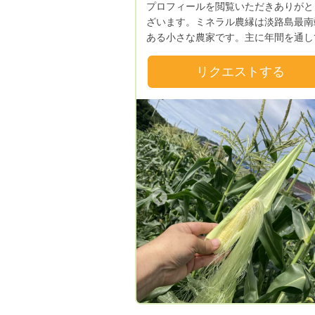
プロフィールを閲覧いただきありがと
ざいます。ミネラル農縁は淡路島最南
ある小さな農家です。主に年間を通し
ネラル米とおいしい野菜達を栽培して
ます。 減農薬で育てていますので 小
リクエストする
お子様からお年寄りまで安心して食べ
ただけます。 「うまいッ！」と召し
っていただければ幸いです！( ◠‿◠ )
Previous
Next
Previous