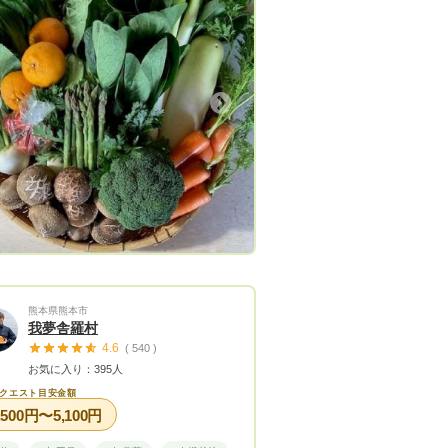
え、収穫前は一切散布せず収穫します
、ご年配の方小さいお子さんに安心し
べていただけるように構成員全員が安
おいしい野菜を栽培、お届けできるよ
めています。 収穫した野菜は風味豊
Next
しい味がしますので、食された多くの
野菜好きになっていただければ有難く
。(●'◡'●)、 お客様の声をもっと
切に考え、ご要望に応えるべく努力し
がっていただけるよう、努めます。
くご愛顧いただきますようによろしく
いいたします。 【ホームページはこ
https://agri-sgk.tkc.best-hp.jp/
熊本県熊本市
我夢舎羅村
4.6
( 540 )
お気に入り：395人
クエスト目安金額
,500円〜5,100円