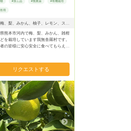
果物
#加工品
#無農薬
#有機栽培
贈答用
筍、梅、梨、みかん、柚子、レモン、スイートスプリング
県熊本市河内で梅、梨、みかん、雑柑
どを栽培しています我無舎羅村です。
者の皆様に安心安全に食べてもらえる
に農薬を最小限に抑え、有機肥料など
い栽培しています。
リクエストする
Next