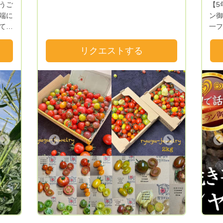
うご
【5
ります。 皆様に喜んでいただける作物を
端に
ン御用
今後も一生懸命作っていきますので、宜し
てミ
一フ
くお願い致します。 独自の栽培法により
おり
園三代
特にトマトに関しては特殊な栽培方法によ
さな
Ｖや
リクエストする
り栄養価・糖度を最大限に引き出し、 ト
てい
た 
マト本来の味を作り上げるようにがんばっ
上が
続けていま
ております。 宜しくお願い致します。 宮
ァンの皆様
崎県都農町で美味しい野菜を作ってます♪
なく
⚠️2025期作がようやく出来上がりました♪
「生
昨年は大風10号と線状降水帯によるハウス
てみたい！」
内浸水により甚大なる被害を受けました。
ない
定植予定の作物が全て流され再度播種する
の多
事になり3ヶ月以上も収穫に遅れが出てし
Next
Previous
の桃
まい、龍宮トマトをお待ちのお客様に大変
ます✨ もっと多くの方に
ご迷惑をお掛けしました💧 ただ、その分
い！
全てやり直し、過去一のトマトが出来たと
の桃
自負しております✨✨ 今期はまだまだ完全
心を込
修復できていないため、定植本数が少ない
なか
ので出品もなかなか出来ませんが、なるべ
もちろん 1年でご
く多くの方へお届け出来るように頑張って