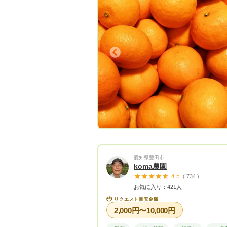
Previous
Next
Previous
愛知県豊田市
koma農園
4.5
( 734 )
お気に入り：421人
📦
リクエスト目安金額
2,000円〜10,000円