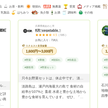
品
お茶・飲料
朝採れ
無農薬
受賞
メディア掲載
・乳製品
はちみつ
魚介類
お酒
調味料
その他
兵庫県南あわじ市
郷町
KR~vegetable ~
4.5
( 595 )
お気に入り：718人
📦
📦
リクエスト目安金額
リ
1,600円〜3,000円
1
#野菜
#果物
#朝採れ
#特産品
#
#贈答用
#野菜セット
#
#
只今お野菜セットは、休止中です。 淡路島新玉ねぎ 2.5kg 1780円 5kg 2480円 10kg 3000円
石川
現在収穫出来るとうもろこしは「大和ルージュ」です とうもろこし「甘々娘」 ６月初旬～中旬 とうもろこし「ドルチェドリーム」6月下旬 とうもろこし「大和ルージュ」7月上旬 秋ナス（露地栽培） ８月上旬～１0月下旬 大塚にんじん 12月上旬～なくなり次第終了 寒締めちぢみほうれん草 １２月中旬～２月下旬 ベビーコーン 5月上旬～5月下旬 その他野菜 お問い合わせください ※ すべて露地栽培のため、天候により収穫が左右されることがあります
淡路島は、瀬戸内海最大の島で 食材の自
地物
給率が107%と 畜産.水産と豊かな土地から
ど詳
四季
豊かな食材を育んでいます。 ぜひ、「淡
い商
春は
路島ブランド」のお野菜を 手に取りご賞
金額
秋は
味ください✨ 安心.安全なお野菜が皆様に