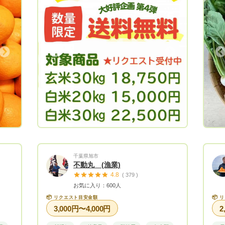
は控
ラになります。ぜひお試しください。 ※指
ので
名いただける場合、送料込みか別の記載を
て食
よろしくお願いいたします🤲 ‼️必ずお読み
全で
ください‼️対応できない場合があります。
う努
Next
Previous
※梱包の破損 商品が冷凍 等の不備がご
で優
ざいましたら、必ず最寄りの佐川急便、に
方が
すぐに、ご連絡、ください！念のため、お
思います
写真もお願い致します。 ドライバーの引
も大
き取り、商品の確認が出来次第補償の対象
可愛
になりますので、よろしくお願い致しま
末永
す。 お荷物が多い時期、季節等、運送中
お願
のトラブルが発生しておりますので、どう
ちら】 
ぞ、よろしくお願い致します。
千葉県旭市
不動丸 (漁業)
4.8
( 379 )
お気に入り：600人
📦
📦
リクエスト目安金額
リ
3,000円〜4,000円
2