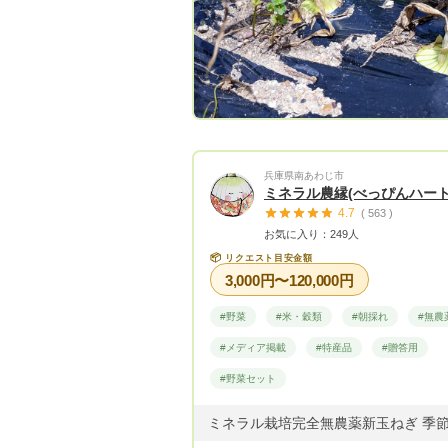
兵庫県南あわじ市
ミネラル農縁(べっぴんハート
4.7
( 563 )
お気に入り：249人
📦
リクエスト目安金額
3,000円〜120,000円
#野菜
#米・穀類
#朝採れ
#無農
#メディア掲載
#特産品
#贈答用
#野菜セット