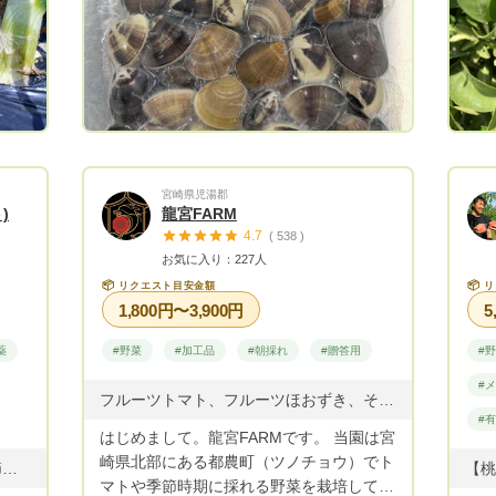
宮崎県児湯郡
)
龍宮FARM
4.7
( 538 )
お気に入り：227人
📦
📦
リクエスト目安金額
リ
1,800円〜3,900円
5
薬
#野菜
#加工品
#朝採れ
#贈答用
#
#
フルーツトマト、フルーツほおずき、その他時期野菜、トマトスイーツ
#
はじめまして。龍宮FARMです。 当園は宮
崎県北部にある都農町（ツノチョウ）でト
ミネラル栽培完全無農薬新玉ねぎ 季節のおいしい野菜 春キャベツ・グリーンボール・ベビーコーン・ゴールドラッシュ
マトや季節時期に採れる野菜を栽培してお