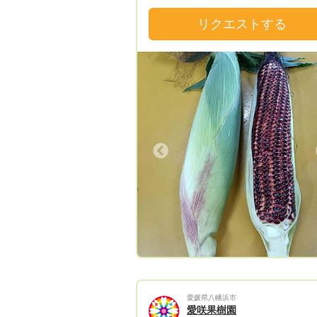
は、箱サイズの関係で、こちらで予め
させていただいております。 見合わ
リクエストする
金額の場合は、リクエストに応えられ
ので、ご注意ください ★リクエスト
料別でお願いしております、送料込み
リクエストはご遠慮ください ★現在
中は農作業に追われているため、お問
わせ、承認作業は、夜になることが多
ります。 ＝野菜セット＝ 8月お届け出来る
お野菜：キュウリ、トマト、ミニトマ
Previous
Next
Previous
ピーマン、ししとう、韓国とうがらし
ゃがいも、玉ねぎ、赤玉ねぎ、ニン
等 季節の野菜セット（夏） 80サイズ（4
～8種類）... 2,800円（送料別） 10
ズ（6～10種類）... 4,800円（送料
120サイズ（長い野菜の場合）（6～8
類）…4,000円（送料別）※冬限定
愛媛県八幡浜市
愛咲果樹園