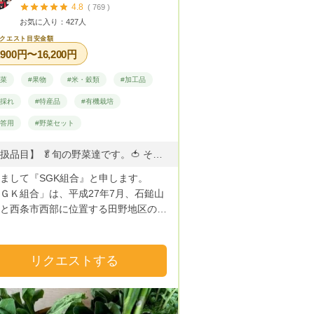
4.8
( 769 )
お気に入り：427人
クエスト目安金額
,900円〜16,200円
野菜
#果物
#米・穀類
#加工品
朝採れ
#特産品
#有機栽培
贈答用
#野菜セット
【取扱品目】 🥬旬の野菜達です。🍅 その折の美味しい野菜をお楽しみ下さい。 ※季節ごとの旬野菜ですが、周年の取り扱いもありますので、ご相談ください。 【春/お届の野菜】【夏/お届の野菜】【秋/お届の野菜】【冬/お届の野菜】 3月～5月 6月～8月 9月～１１月 12月～2月 ・春キャベツ ・トウモロコシ ・かぼちゃ ・白菜 ・レタス ・ズッキーニ ・じゃがいも ・キャベツ ・胡瓜 ・胡瓜 ・田芋 ・大根 ・人参 ・ピーマン ・大根 ・レタス ・じゃがいも ・なすび ・サツマイモ ・ブロッコリー ・リ－フレタス ・枝豆 ・かぶ ・赤玉ねぎ ・アスパラ ・オクラ ・白菜 ・ほうれん草 ・ブロッコリー ・しし唐 ・キャベツ ・チンゲン菜 ・ほうれん草 ・アスパラ ・ほうれん草 ・小松菜 ・チンゲン菜 ・チンゲン菜 ・チンゲン菜 ・人参 ・小松菜 ・小松菜 ・小松菜 ・かぶ ・ベビ－リ－フ ・ニラ ・レタス ・ベビ－リ－フ ・白ネギ ・いんげん ・玉ねぎ ・カリフラワー ・ネギ ・ミニトマト ・サニーレタス ・白ネギ ・スナップエンドウ・パプリカ ・リ－フレタス ・ネギ ・そら豆 ・トマト ・原木椎茸 ・サニーレタス ・筍 ・かぼちゃ ・干椎茸スライス ・リ－フレタス ・わらび ・ゴ－ヤ ・お米 ・原木椎茸 ◎【季節限定：山菜】つくし・ワラビ・たけのこ・タラの芽
まして『SGK組合』と申します。
ＧＫ組合」は、平成27年7月、石鎚山
と西条市西部に位置する田野地区の農
5戸39名が構成員となりＪＡサポート
集落営農法人として誕生しました。
山からの湧き水『名水百選に選ばれた
リクエストする
が豊富でアルカリ性の美味しい打ち抜
を使い野菜栽培行っています。 有機
を基本とし、化成肥料と農薬は栽培中