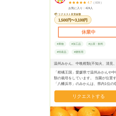
4.7
( 839 )
お気に入り：424人
📦
リクエスト目安金額
1,500円〜3,100円
休業中
#果物
#加工品
#お茶・飲料
#特産品
#贈答用
「柑橘王国」愛媛県で温州みかんや中
類の栽培をしています。 当園が位置
「八幡浜市」のみかんは、県内1位の
量と売上高を誇ります。 みかん栽培
した気候のもと、真面目に農業に向き
リクエストする
い、皆様から愛される高品質のみかん
産しています！ 柑橘のど真ん中「愛
八幡浜市」より”旬”をお届けします！