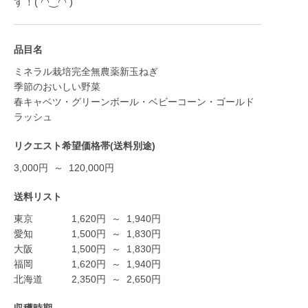
す！( ◠‿◠ )
品目名
ミネラル栽培完全無農薬新玉ねぎ
季節のおいしい野菜
春キャベツ・グリーンボール・ベビーコーン・ゴールド
ラッシュ
リクエスト希望価格帯(送料別途)
3,000円 ～ 120,000円
送料リスト
東京
1,620
円
～
1,940
円
愛知
1,500
円
～
1,830
円
大阪
1,500
円
～
1,830
円
福岡
1,620
円
～
1,940
円
北海道
2,350
円
～
2,650
円