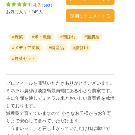
4.7
(
563
)
お気に入り：249人
定期リクエストする
#野菜
#米・穀類
#朝採れ
#無農薬
#メディア掲載
#特産品
#贈答用
#野菜セット
プロフィールを閲覧いただきありがとうございます。
ミネラル農縁は淡路島最南端にある小さな農家です。
主に年間を通してミネラル米とおいしい野菜達を栽培
しております。
減農薬で育てていますので 小さなお子様からお年寄
りまで安心して食べていただけます。
「うまいッ！」と召し上がっていただければ幸いで