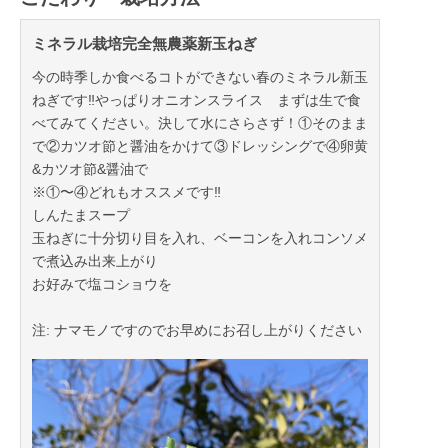
ミネラル栽培完全無農薬新玉ねぎ
今の時季しか食べるコトができない春のミネラル新玉
ねぎです‼︎やっぱりオニオンスライス まずは生で食
べてみてください。決して水にさらさず！①そのまま
で②カツオ節と醤油をかけて③ドレッシングで④卵黄
&カツオ節&醤油で
※①〜④どれもオススメです‼︎
しんたまスープ
玉ねぎに十分切り目を入れ、ベーコンを入れコンソメ
で煮込み出来上がり
お好みで塩コショウを
注: ナマモノですのでお早めにお召し上がりください