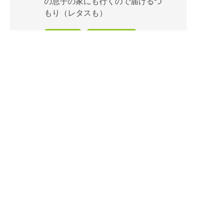
の息子の家にも行くので届けるつ
もり（レタスも）
レス早い
到着まで早い
鮮度良し
リピートしたい！