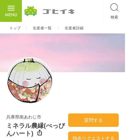
検索
ごひいき
トップ
生産者一覧
生産者詳細
兵庫県南あわじ市
質問する
ミネラル農縁(べっぴ
んハート)
指名リクエストする