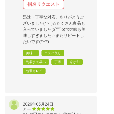
指名リクエスト
迅速・丁寧な対応、ありがとうご
ざいました(* 'ᵕ' )☆たくさん商品も
入っていました(o´罒`o)ﾆﾋﾋ♡味も美
味しすぎました♡またリピートし
たいです(*ˊᵕˋ*)
美味！
コスパ良し
到着まで早い
丁寧
今が旬
包装キレイ
2026年05月24日
とー