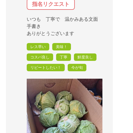
指名リクエスト
いつも 丁寧で 温かみある文面
手書き
ありがとうございます
レス早い
美味！
コスパ良し
丁寧
鮮度良し
リピートしたい！
今が旬