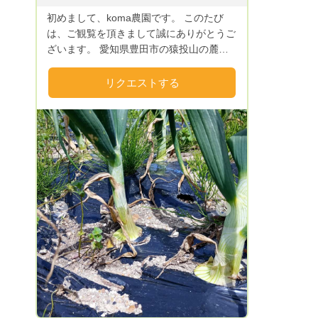
初めまして、koma農園です。 このたび
は、ご観覧を頂きまして誠にありがとうご
ざいます。 愛知県豊田市の猿投山の麓に
て無農薬・ボカシ肥料での野菜の栽培をし
ています。農家を始めて5年目です。 安
リクエストする
心、安全で美味しい野菜作りにこだわって
います。 夏野菜は、ミニトマト、ステー
キナス、オクラ、ズッキーニ、かぼちゃ
秋冬野菜は、長ネギ、白菜、大根、チンゲ
ン菜、さつまいもや里芋などです。 年間
30種類以上の野菜を栽培しています。 安
心・安全で新鮮な野菜をご賞味ください。
お気に入り登録をして頂きますと嬉しいで
Next
す。 どうぞよろしくお願いいたします。