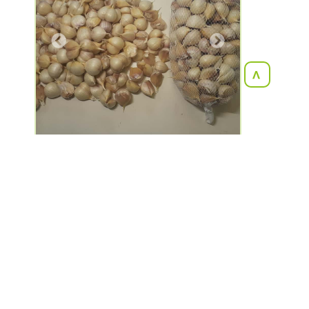
Next
<
高知県吾川郡
高知県産仁淀川きくらげ (株式会
社ツボイ)
4.7
( 268 )
お気に入り：239人
📦
リクエスト目安金額
1,400円〜8,600円
#野菜
#加工品
#朝採れ
#無農薬