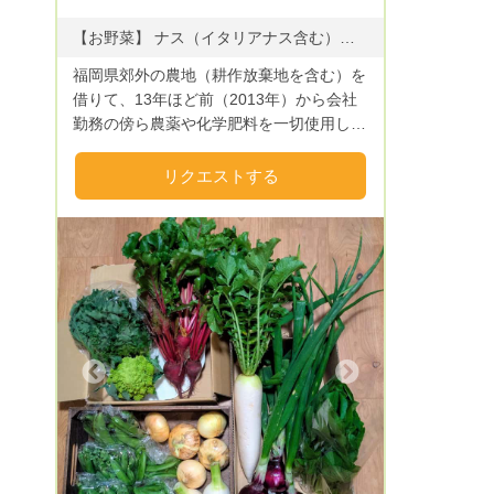
シエの方々は生産者を心から大切にしてく
ださり、その想いが料理へと昇華されてお
【お野菜】 ナス（イタリアナス含む）、ジャガイモ、カボチャ、里芋、レタス、カリフラワー、黒キャベツ、玉ねぎ、赤玉ねぎ、さつま芋、トマト、そら豆、四角豆、グリーンピース、スナップエンドウ、シシトウ、カブ、枝豆、いんげん豆、オクラ、唐辛子、ニンジン（金時にんじん他）、マクワウリ、ダイコン、ロメインレタス、ビ━ツ、金時ニンジン、パプリカ、キャベツ、冬瓜、チコリー、かつお菜、山東菜、ゴボウなど。 【果物】 イチジク、キウイ、柑橘類、スイカ、マクワウリ、メロン、アンズ、すもも
客様へと愛情が伝わっていくのが分かりま
福岡県郊外の農地（耕作放棄地を含む）を
す。当園の桃たちがキレイな姿で目の前に
借りて、13年ほど前（2013年）から会社
出てきたときには胸にグッとくるものがあ
勤務の傍ら農薬や化学肥料を一切使用しな
りました。そんな素晴らしい方々が作られ
い野菜栽培を試行錯誤ながら実践してきま
る料理は食通をも唸らす日本屈指のレスト
した。年々耕作地を拡大しながら、現在周
リクエストする
ランさんです。 他、多数☆
年を通じて25種類以上（品種別では恐らく
100以上）の野菜、果物を栽培していま
す。 地元のJA直売所にも野菜を卸してい
ますが、種から育てる珍しい品種の野菜は
ネット販売の方が消費者の方にマッチでき
ると考えゴヒイキに登録しました。令和２
年末に会社勤めも終え野菜作りに専念し更
に品質が良い野菜を作っていきたいと考え
Next
ています。 個人での手作り菜園のため多
品種、少量生産になりますが一般のお店に
は置いてないちょっと珍しいお野菜も含め
て「季節の野菜セット」メインになりま
す。 季節にもよりますが概ね7〜11品目で