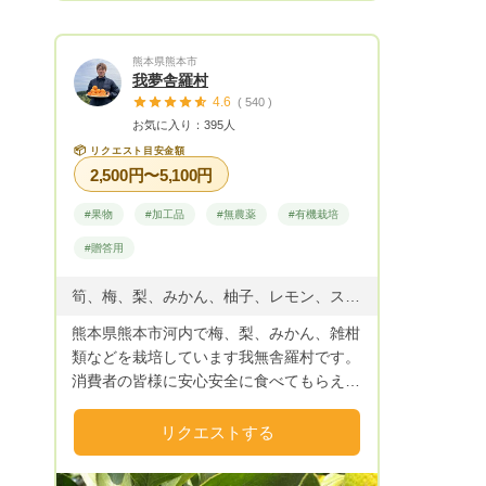
熊本県熊本市
我夢舎羅村
4.6
( 540 )
お気に入り：395人
📦
リクエスト目安金額
2,500円〜5,100円
#果物
#加工品
#無農薬
#有機栽培
#贈答用
筍、梅、梨、みかん、柚子、レモン、スイートスプリング
熊本県熊本市河内で梅、梨、みかん、雑柑
類などを栽培しています我無舎羅村です。
消費者の皆様に安心安全に食べてもらえる
ように農薬を最小限に抑え、有機肥料など
を使い栽培しています。
リクエストする