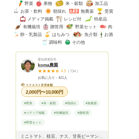
野菜
果物
米・穀類
加工品
お茶・飲料
朝採れ
無農薬
受賞
メディア掲載
レシピ付
特産品
有機栽培
贈答用
野菜セット
肉
卵・乳製品
はちみつ
魚介類
お酒
調味料
その他
愛知県豊田市
koma農園
4.5
( 734 )
お気に入り：421人
📦
リクエスト目安金額
2,000円〜10,000円
#野菜
#米・穀類
#朝採れ
#無農薬
#メディア掲載
#有機栽培
#贈答用
#野菜セット
ミニトマト、枝豆、ナス、甘長ピーマン、玉ねぎ、、オクラ、長ネギ、 にんにく、黒にんにく、 ジャガイモ、さつまいも、里芋、人参、チンゲンサイ、ほうれん草や大根、 白菜などです。 2年前からシイタケの原木栽培も始めました。