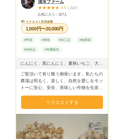
清水ファーム
4.6
( 223 )
お気に入り：327人
📦
リクエスト目安金額
1,000円〜20,000円
#野菜
#果物
#加工品
#無農薬
#特産品
#有機栽培
にんにく、黒にんにく、夏秋いちご、大根、白菜、ネギ、ジャガイモ、いんげん、きぬさや、ズッキーニー、カボチャ、キュウリ、ミニトマト、大玉トマト、ナス、ピーマン、青唐辛子、黒とうもろこし、他野菜を栽培しています。
ご覧頂いて有り難う御座います。私たちの
農場は明るく、楽しく、自然を愛しをモッ
トーに安心、安全、美味しい作物を生産し
皆様が明るく、健康で生き生きと活きてい
ける事を願い農作業に励んでおります。
リクエストする