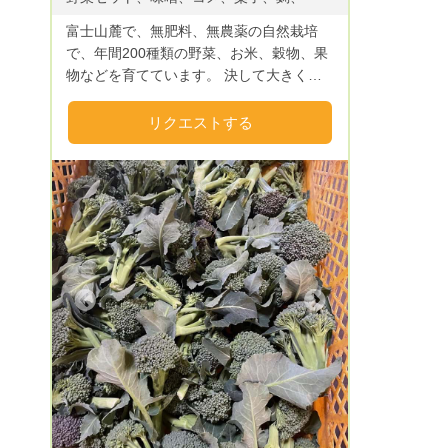
富士山麓で、無肥料、無農薬の自然栽培
で、年間200種類の野菜、お米、穀物、果
物などを育てています。 決して大きくは
なりませんが、身体にしみる、やさしい味
の野菜といわれます。 それぞれの野菜の
リクエストする
持っている個性を生かした品種を選び、そ
のため、自家採種も多く行っています。
無肥料、自家採種をすることで、完全に循
環した自給可能な野菜たちの栽培ができて
います。 自家製のお米、大豆からお味
噌、麹、甘酒、豆菓子も作っています。
Next