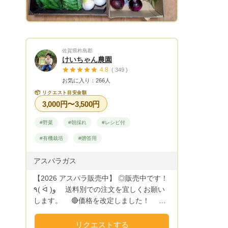
お届けしますので宜しくお願い致します。
※下記送料は「常温便」（概ね12月〜3月
中旬迄の冬季シーズン）と「チルド便」を
利用した宅配80㌢サイズのものです。リク
佐賀県杵島郡
エストの分量や金額によってはワンサイズ
けいちゃん農園
大きな100㌢を利用します。
4.8
( 349 )
お気に入り：266人
📦
リクエスト目安金額
3,000円〜3,500円
#野菜
#朝採れ
#レシピ付
#有機栽培
#贈答用
アスパラガス
【2026 アスパラ販売中】 ◎販売中です！
٩( ᐛ )و 送料別での注文を宜しくお願い
します。 🔴価格を改定しました！
¥2500送料別で700g ¥3400送料別で1キ
ロ ◎生産地 佐賀県江北町 ◎微生物農法
リクエストする