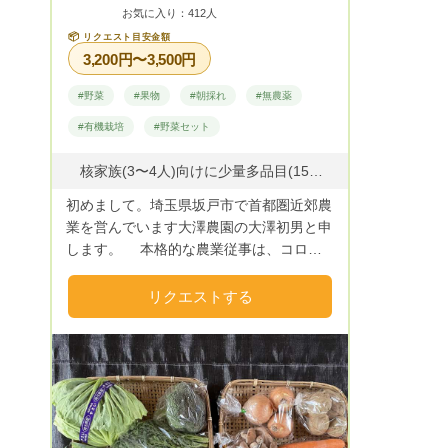
お気に入り：412人
📦
リクエスト目安金額
3,200円〜3,500円
#野菜
#果物
#朝採れ
#無農薬
#有機栽培
#野菜セット
核家族(3〜4人)向けに少量多品目(15種類以上)の野菜や果物を、100サイズの箱(6〜10kg)に詰めてお届けいたします。 【主に栽培している野菜など】 『野菜』ジャガイモ、タマネギ、ニンジン、サトイモ、ゴボウ、ダイコン、大豆、白菜、キャベツ、ブロッコリー、コマツ菜、ホウレン草、ネギ、トマト、シュンギクなど 『果物』栗、枇杷、キウイ、柿、銀杏、椎茸など
初めまして。埼玉県坂戸市で首都圏近郊農
業を営んでいます大澤農園の大澤初男と申
します。 本格的な農業従事は、コロナ
自粛が始まった4年前からで、まだホヤホ
ヤの農家です。 健康と趣味を兼ねて、
リクエストする
楽しく野菜や果物作りに励んでいます。
野菜作りは、有機栽培(牛糞などの有機
肥料を主体)と自然成分の植物活性剤、コ
ンパニオンプランツを活用して、無農薬、
減農薬栽培を心がけています。 併せ
て、30年前に子どもたちのために植えた四
季折々の果物も食べきれなくなり販売して