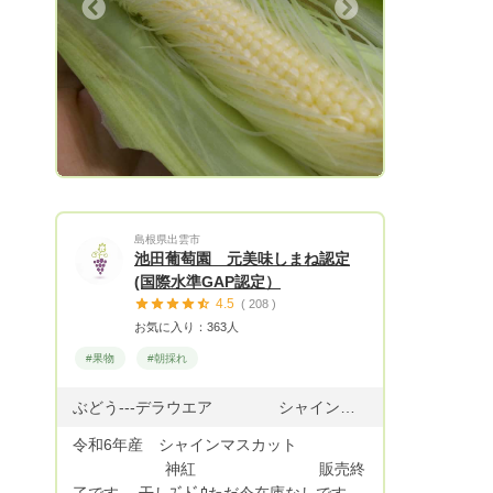
くり滞在して畑を五感で堪能して頂くこ
Next
と。旬の野菜を通して”おいしさ”と”楽し
さ”をお届けします。
島根県出雲市
池田葡萄園 元美味しまね認定
(国際水準GAP認定）
4.5
( 208 )
お気に入り：363人
#果物
#朝採れ
ぶどう---デラウエア シャインマスカット ﾋﾟｵｰﾈ等 紫苑
令和6年産 シャインマスカット
神紅 販売終