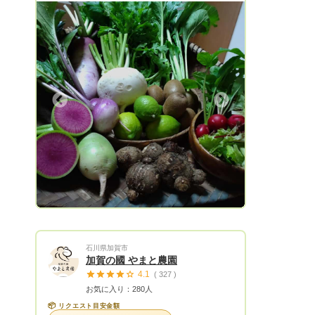
しい野菜たちを是非食べてみて下さい。
四季を通じて旬の野菜．柿、栗、レモン、
などの果物、ふき、ワラビ、せり などの
山菜も豊富です。 初めての出店です。ど
うぞよろしくお願いします。
Next
石川県加賀市
加賀の國 やまと農園
4.1
( 327 )
お気に入り：280人
📦
リクエスト目安金額