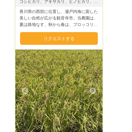
コシヒカリ、アキサカリ、ヒノヒカリ、ブロッコリー・カリフラワー・レタス・サニーレタス・ロメインレタス・トマト・ナス・ピーマン・しし唐・唐辛子・トウモロコシ・ホウレン草・小松菜・チンゲン菜・ベビーリーフ・豆類・大根・人参・カブ・キャベツ・梨・桃など
香川県の西部に位置し、瀬戸内海に面した
美しい自然が広がる観音寺市。当農園は、
夏は路地なす、秋から春は、ブロッコリー
を中心に、年間10種類〜20種類の野菜を
栽培しております。藤川ファームは代表夫
リクエストする
妻と、両親、パート2名で総面積4ヘクター
ルの農地で栽培しています。有機肥料や、
減農薬にこだわた手間を惜しまない農法で
作物を育てています。安心安全を第一に頑
張っていますので、よろしくお願いしま
す。
Next