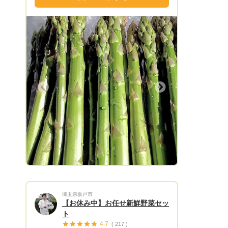
を取り入れた土作りで棒を 挿すと1メー
トルは楽々と入るほど柔 らかい土壌で
アスパラを育てています。 🔴アスパラを
専門に販売しています♪ アスパラの販売
期間は 【2月中旬〜10月中旬頃】です。
台風で早期終了になる場合もあります。
瑞々しくて、柔らかくて、新鮮で、
綺麗なのが特徴です٩( ᐛ ) ○発送はヤマト
Next
運輸 クール便利用です。 🔴到着時間帯
指定承ります♪ 到着日指定はご注文状況
により厳しい 場合があります。事前に
ご相談下さい。 平日○時〜○時着、土日
祝○時〜○時着 の形でご希望頂けると助
かります。 ○贈答品、お中元にもご利用頂
けます！
埼玉県坂戸市
【お休み中】お任せ新鮮野菜セッ
ト
4.7
( 217 )