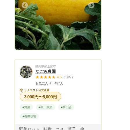
東北1550円 関東・信越・北陸・中部
Next
1350円 関西・中国・四国1150円 九州
1350円
静岡県富士宮市
なごみ農園
4.5
( 305 )
お気に入り：457人
📦
リクエスト目安金額
3,000円〜5,000円
#野菜
#米・穀類
#加工品
#有機栽培
野菜セット、味噌、コメ、菓子、麹、