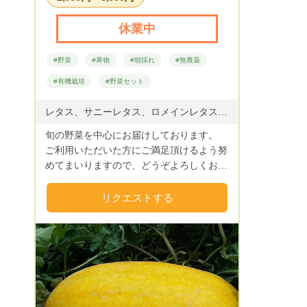
休業中
#野菜
#果物
#朝採れ
#無農薬
#有機栽培
#野菜セット
レタス、サニーレタス、ロメインレタス、いちじく、キャベツ、白菜、絹さやえんどう、スナップえんどう、ぱせり、イタリアンパセリ、スウィートバジル、きゅうり、ブロッコリー、スティックセニョール（茎ブロッコリー）、カリフラワー、万願寺とうがらし、オクラ、ピーマン、かぼちゃ、すだち、トマト、茄子、ほうれん草、じゃがいも、玉ねぎ、エシャレット、筍（真竹）、すいか、メロン他 季節毎に旬の野菜を栽培
旬の野菜を中心にお届けしております。
ご利用いただいた方にご満足頂けるよう努
めてまいりますので、どうぞよろしくお願
いします。 栽培期間中はできる限り農薬
の使用は控え、安全・安心の野菜作りを心
リクエストする
掛けております。 ※指名リクエストを頂け
る場合の金額は送料別でお願いします。
尚、発送は基本的に土、日曜日に行う予定
ですが、可能であれば他の曜日も対応させ
ていただきます。 送料は100サイズ発送の
場合、下記になります。 夏季はクール代
金330円を加算させて頂きます。 東北・南