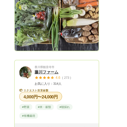
います。
Next
香川県観音寺市
藤川ファーム
4.6
( 273 )
お気に入り：314人
📦
リクエスト目安金額
4,000円〜24,000円
#野菜
#米・穀類
#朝採れ
#有機栽培