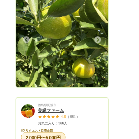
Next
徳島県阿波市
美緑ファーム
4.8
( 551 )
お気に入り：366人
📦
リクエスト目安金額
2,000円〜5,000円