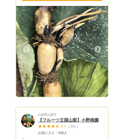
り、泥の中を手探りでかき分け収穫しま
す。 無農薬ですので皮付きのまま食べれ
ます！ 鮮度を維持して保存することがで
きるので、泥付きのまま一節ごとバラにし
て箱詰めして出荷します。 また保存も泥
付きのまま新聞紙で包んで冷蔵保管でお願
い致します。 その日に取れた、堀たてを
お送りします。 10月から常温発送になり
Next
ます。 また時間指定は14時以降でお願い
致します。 宜しくお願い致します。
山梨県山梨市
【フルーツ王国山梨】小野桃園
4.4
( 241 )
お気に入り：540人