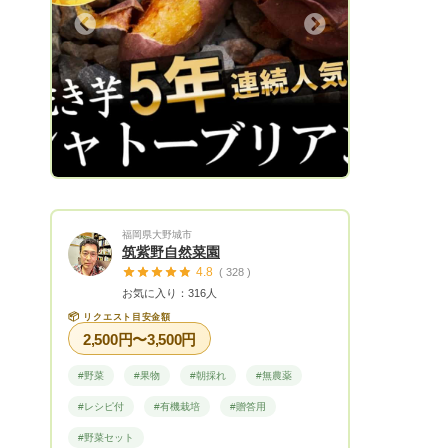
の多くのご期待を頂き今では全国津々浦々
Next
の桃好きなファンから注文が殺到しており
ます✨ もっと多くの方に楽しんで頂きた
い！本物の桃を味わって頂きたい！ 当園
の桃がもっと手軽にご自宅で楽しめるよう
心を込めてお届けします☆ スーパーでは
なかなか味わえない濃厚ジューシーな桃は
もちろん 1年でごくわずかしか採れない個
数限定の貴重な桃や 日本全国でわずか4人
しか作っていない超希少な幻の桃 贈答用
福岡県大野城市
に送れば絶対に喜ばれる縁起が良い紅白の
筑紫野自然菜園
桃など 当園では27種類の桃を作っていま
4.8
( 328 )
すので 他では絶対味わうことのできない
お気に入り：316人
桃をぜひ堪能して下さい🍑 【小野桃園の
📦
リクエスト目安金額
主な取引実績】 ★薫HIROOレストランさ
2,500円〜3,500円
ん★ 予約が困難なお店として有名でミシ
ュラン星を獲得した長谷川稔さんが広尾へ
#野菜
#果物
#朝採れ
#無農薬
展開される有名レストラン。口コミサイト
#レシピ付
#有機栽培
#贈答用
では史上最速で4.5点超を達成した業界内
で話題となっています。シェフからパティ
#野菜セット