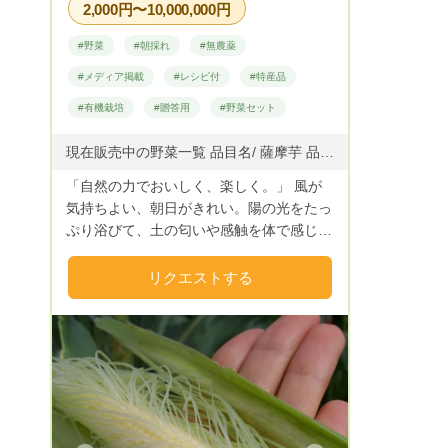
2,000円〜10,000,000円
#野菜
#朝採れ
#無農薬
#メディア掲載
#レシピ付
#特産品
#有機栽培
#贈答用
#野菜セット
現在販売中の野菜一覧 品目名/ 薩摩芋 品種名/ 紅はるか2021(キュアリング処理済み) 《販売規格》 ① ２kg／６０サイズ 《販売価格》 ① ２０００円（税込) 送料別 《配送料金》 ① 全国850円にて配送可能です。(※北海道 沖縄 離島を除く) 《販売規格》 ② ５kg／８０サイズ 《販売価格》 ② ４８００円（税込) 送料別 《配送料金》 ② 全国１０００円にて配送可能です。(※北海道 沖縄 離島を除く) 《販売規格》 ③ １０kg／１００サイズ 《販売価格》 ③ ９５００円（税込) 送料別 《配送料金》 ③ 全国１２００円にて配送可能です。(※北海道 沖縄 離島を除く) 品目名 / 馬鈴薯 品種名 紫月 《販売規格》 ① １.８kg／６０サイズ 《販売価格》 ① １２５０円（税込) 送料別 《配送料金》 ① 全国850円にて配送可能です。(※北海道 沖縄 離島を除く) ② ４.８kg／８０サイズ 《販売価格》 ② ３３００円（税込) 送料別 《配送料金》 ② 全国１０００円にて配送可能です。(※北海道 沖縄 離島を除く) 上記のやさいの指名リクエストお待ちしております。
「自然の力でおいしく、楽しく。」 風が
気持ちよい、朝日がきれい。陽の光をたっ
ぷり浴びて、土の匂いや感触を体で感じ取
る。作物と共に大地で生きていることが嬉
しい・・・私たちは石川県加賀市で四季
リクエストする
折々の野菜を栽培しています。目指すの
は、味はもちろん見た目や食感も楽しめる
安心安全な野菜と環境作り。栽培期間中農
薬・除草剤は使用せず、土作りと露地栽培
にこだわり、自分の子どもにも食べさせた
い野菜を年間100品目栽培しています。夢
は畑にログハウスを建て、お客様にもゆっ