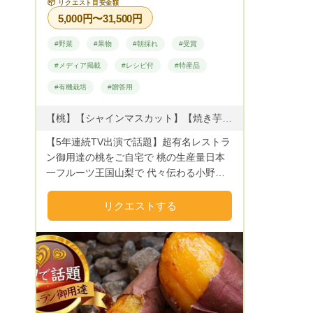
📦
リクエスト目安金額
5,000円〜31,500円
#野菜
#果物
#朝採れ
#受賞
#メディア掲載
#レシピ付
#特産品
#有機栽培
#贈答用
【桃】【シャインマスカット】【焼き芋】【干し柿】
【5年連続TV出演で話題】超有名レストラ
ン御用達の桃をご自宅で 桃の生産量日本
一フルーツ王国山梨で 代々伝わる小野桃
園三代目の小野晃良です🍑 当園の桃はＴ
Ｖや雑誌など数々のメディアで話題になっ
リクエストする
た レストランや洋菓子店で長年愛用され
続けています✨ さらには全国の桃好きなフ
ァンの皆様から 「スーパーの安い桃では
なく本物の美味しい桃が食べたい！」
「生産量日本一の山梨の本場の桃を味わっ
てみたい！」 「レストランでしか味わえ
ない極上の桃を自宅で楽しみたい！」 と