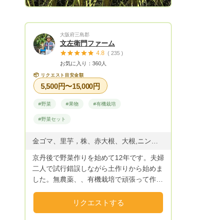
大阪府三島郡
文左衛門ファーム
4.8
( 235 )
お気に入り：360人
📦
リクエスト目安金額
5,500円〜15,000円
#野菜
#果物
#有機栽培
#野菜セット
金ゴマ、里芋，株、赤大根、大根,ニンジン、ホウレンソウ、玉ねぎ、きたあかり、えんどう豆、スナップエンドウ、オクラ、キュウリ、枝豆、ピーマン、などの野菜、栗、キーウイフルーツ、梅、ミカン、などの果物
京丹後で野菜作りを始めて12年です。夫婦
二人で試行錯誤しながら土作りから始めま
した。無農薬、、有機栽培で頑張って作っ
ています。 どうしても虫に食べられてし
まい、残念な結果になることもしばしばで
リクエストする
す。 京丹後の風土と自然に育まれた美味