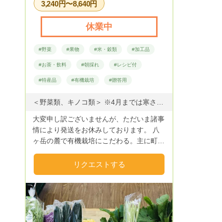
3,240円〜8,640円
ったように、皆さんも安心安全でおいしい
物を大切な方に食べさせたいと思うはず。
休業中
特に、「体は口から入るもので作られま
す」 ''もぐ"＝「食べる」 "はぐ"＝「育む」
#野菜
#果物
#米・穀類
#加工品
「ハグする大切な人の為に」 との意味を
込めて、農園名を決めました。 私の野菜
#お茶・飲料
#朝採れ
#レシピ付
を選んでくださった大切なお客様に安心し
#特産品
#有機栽培
#贈答用
て、美味しく食べて頂けますように。。。
インスタグラム↓畑の様子や、レシピも公
＜野菜類、キノコ類＞ ※4月までは寒さが厳しい為、葉物野菜のご用意は出来かねます。 【野菜＆きのこ】大根、人参、じゃがいも、サツマイモ、里芋、菊芋、玉ねぎ、白菜、ねぎ、ハクレイダケ他 【果物】りんご ＜豆類、米類、粉類＞ ・くらかけ豆(青大豆の一種) ・米 ・そば粉・きな粉(くらかけ豆特製きな粉) ＜乾燥食材、加工品＞ ・凍み餅（福島県飯館との交流で生まれた商品です） ・ひまわり油（身体にやさしい商品です） ・小海そば（乾麺） ・玄うどん（小海では昔から食べられてきたうどんです） ・にんにく味噌（ごはんのお供に大人気の商品です） ・ラー油にんにく ・漬物各種（無着色、無添加の手作り品） ・人参ジュース（地元の農家さん特製） ＜冷凍商品＞：冷凍商品はクール便と混載できませんのでご了承ください。 ・各種おやき、おまんじゅう（冷凍、手作り品です） おまんじゅうは、いくさ、いわたけ、こしあん おやきは、野沢菜、はくれいだけ、つぶあん、ナス味噌がございます。 いくさはエゴマのことです。甘味があり食べやすい味です。 いわたけは、岩にはえるキクラゲのようなキノコで大変貴重な食材です。大変栄養価が高いですが、ちょっと癖のある味です。
開しています★ yui.papurikaで検索して
ね！
大変申し訳ございませんが、ただいま諸事
情により発送をお休みしております。 八
ヶ岳の麓で有機栽培にこだわる。主に町の
農家さんを中心に作られた団体です。 美
味しい空気や澄んだ水。 春は山菜。 夏は
リクエストする
高原野菜。 秋はキノコや根菜。 冬は凍み
豆腐。凍み大根。 ※冬場は葉物野菜をはじ
めとした新鮮お野菜はご用意ができませ
ん。 都会では中々みかけないものだった
り、馴染みのあるものでも味がうんと違っ