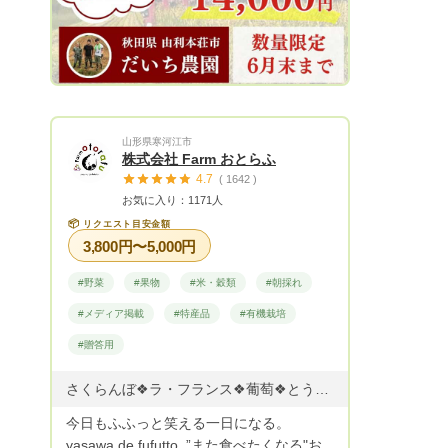
山形県寒河江市
株式会社 Farm おとらふ
4.7
( 1642 )
お気に入り：1171人
📦
リクエスト目安金額
3,800円〜5,000円
#野菜
#果物
#米・穀類
#朝採れ
#メディア掲載
#特産品
#有機栽培
#贈答用
さくらんぼ❖ラ・フランス❖葡萄❖とうもろこし❖プラム ◇さくらんぼ ※佐藤錦と紅秀峰は同梱不可 佐藤錦 6月中旬～6月下旬 紅秀峰 6月中旬～6月末 ◇プラム 紅りょうぜん 7月下旬 ソルダム 7月下旬 貴陽 8月上旬 太陽 8月下旬 秋姫 9月上旬 ◇とうもろこし おおもの 8月上旬〜9月下旬 ◇ぶどう ピオーネ他 9月上旬〜9月下旬 シャインマスカット 9月上旬〜9月下旬 ◇洋梨 ラ・フランス 11月上旬〜12月上旬 シルバーベル 12月上旬 ◇りんご シナノスイート 11月上旬〜 シナノゴールド 11月下旬〜 サンフジ 12月上旬〜 ※作物の生育状況により収穫時期が変わります。
今日もふふっと笑える一日になる。
yasawa de fufutto. ”また食べたくなる"お