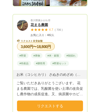
香川県東かがわ市
花まる農園
4.7
( 706 )
お気に入り：482人
📦
リクエスト目安金額
3,600円〜18,800円
#野菜
#果物
#米・穀類
#朝採れ
#特産品
#贈答用
#野菜セット
お米（コシヒカリ） さぬきのめざめ（アスパラ） ミニトマト さぬきひめ（いちご） おくら、きゅうり、ナス、ししとう、、かぼちゃ、すもも、かき、いちぢく、じゃがいも
ご覧いただきありがとうございます。 花
まる農園では、乳酸菌を使い土壌の改良促
し農作物の成長促進。又、病原菌やカビの
発生を防ぐので、農薬の使用を極限まで減
らすことができ安心、安全な、お米やお野
リクエストする
菜を育てることができました。 是非、は