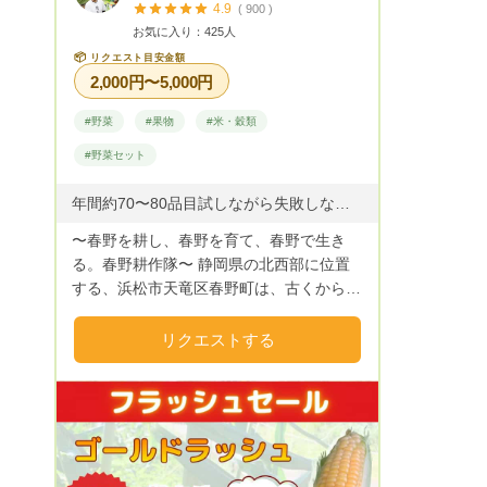
4.9
( 900 )
お気に入り：425人
📦
リクエスト目安金額
2,000円〜5,000円
#野菜
#果物
#米・穀類
#野菜セット
年間約70〜80品目試しながら失敗しながら成功しながら
〜春野を耕し、春野を育て、春野で生き
る。春野耕作隊〜 静岡県の北西部に位置
する、浜松市天竜区春野町は、古くから銘
茶の生産が盛んな山間地域です。 しか
し、近年の農業者の減少、高齢化の影響を
リクエストする
受け、多くの田畑が耕作放棄地となってき
ました。 そこで、春野町出身の若手農家
と、浜松市内の大学サークルLA-VoCと協
同で、現状を打破しようと結成したのが春
野耕作隊です。 耕作放棄地となった田畑
を借り受け、園地を整備し、農産物の栽培