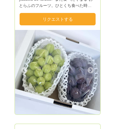
とらふのフルーツ。ひとくち食べた時
に“ふふっ”と思わず笑みがこぼれる果物づ
くりを目指しています。 Farmおとらふの
リクエストする
名前の由来は、おうとうの「おと」、ラ・
フランスの「らふ」からきています。おう
とう［桜桃］とは、さくらんぼのこと。
「らふ」にはもう一つの意味があって、ら
ふ［laugh］の笑うことです。 ここ寒河江
市谷沢は、流麗な山々に囲まれており、澄
んだ空気がとてもおいしく、のどかなとこ
ろです。私たちはこの自然の中で（時には
Next
雨の中、時には雪の中）気持ちよく農作業
をしています。 おとらふは、寒河江市
No,1の観光果樹園でさくらんぼ狩り部門1
位を目指します。観光施設では農業体験や
食育絵本の読み聞かせも行っています。こ
こに来てくれたお客さまが少しでも笑って
くれたらいいなをカタチにするべく、心地
よい場所と良き時間を提供していきたいと
思います。 こんな想いをのせて、ここに