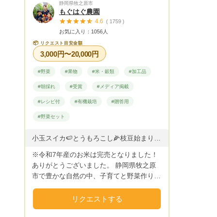
静岡県牧之原市
来ることができない皆さまにもおいしさそ
もぐはぐ農園
のままに採れたての果物をお届けします。
4.6
( 1759 )
お気に入り：1056人
📦
リクエスト目安金額
3,000円〜20,000円
#野菜
#果物
#米・穀類
#加工品
#朝採れ
#受賞
#メディア掲載
#レシピ付
#有機栽培
#贈答用
#野菜セット
小玉スイカ🍉とうもろこし🌽枝豆始まりました🚩 採りたてのお野菜は、鮮度も、味、栄養価が最高です(*´ω｀*) また、簡単！美味しい！農家レシピ付き♪ ※発送日やお天気都合、セット内容により、入らない品も御座います。ご了承くださいませ。 ※クール便発送です！ 野菜詰め合わせセットの場合 私の野菜他、信頼する農家仲間より、厳選した野菜・果物をセットにして心を込めてお送りいたします。 厳選野菜の為、心苦しいですが、好き嫌いのご要望がお聞きできない事もございます。 美味しい採りたてのお野菜をお送り致しますので、苦手なお野菜も挑戦下さるととっても嬉しいです！！ 和ぷりか（パプリカ）：6月中旬～12月 絹ゆかり蕪（かぶ） ：12月～3月
※令和7年産のお米は完売となりました！
ありがとうございました。 静岡県牧之原
市で豊かな自然の中、子育てと野菜作りを
楽しんでいます。 始まりは、出産を機に
里帰りをし、祖母の家庭菜園を手伝った事
リクエストする
でした。 久しぶりに食べた祖母の野菜が