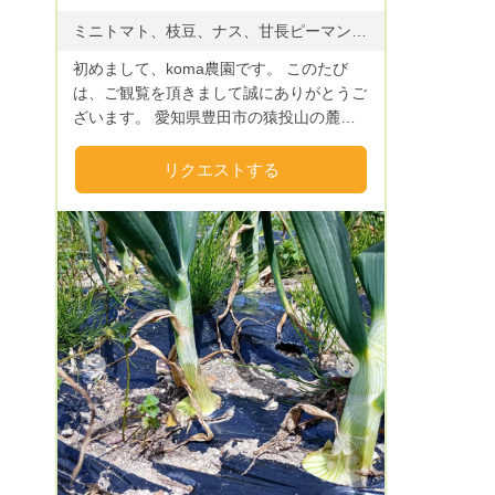
ミニトマト、枝豆、ナス、甘長ピーマン、玉ねぎ、、オクラ、長ネギ、 にんにく、黒にんにく、 ジャガイモ、さつまいも、里芋、人参、チンゲンサイ、ほうれん草や大根、 白菜などです。 2年前からシイタケの原木栽培も始めました。
初めまして、koma農園です。 このたび
は、ご観覧を頂きまして誠にありがとうご
ざいます。 愛知県豊田市の猿投山の麓に
て無農薬・ボカシ肥料での野菜の栽培をし
ています。農家を始めて5年目です。 安
リクエストする
心、安全で美味しい野菜作りにこだわって
います。 夏野菜は、ミニトマト、ステー
キナス、オクラ、ズッキーニ、かぼちゃ
秋冬野菜は、長ネギ、白菜、大根、チンゲ
ン菜、さつまいもや里芋などです。 年間
30種類以上の野菜を栽培しています。 安
心・安全で新鮮な野菜をご賞味ください。
お気に入り登録をして頂きますと嬉しいで
Next
す。 どうぞよろしくお願いいたします。