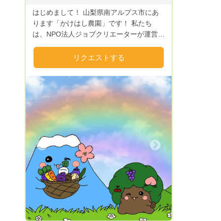
はじめまして！ 山梨県南アルプス市にあ
ります「かけはし農園」です！ 私たち
は、NPO法人ジョブクリエーターが運営す
る就労継続支援B型事業所「ジョブスペー
スかけはし」をご利用の皆様と一緒に「か
リクエストする
けはし農園」で野菜を作っています。 南
アルプスの雪解け水をふんだんに使い、栽
培期間中は農薬を使っていません。
（「無農薬」という表記は使ってはいけな
いためこのような表現となっています）
また化学肥料は一切使用せず有機質肥料で
育んでいます！ 安心して食べられる美味
しいかけはし農園のおすすめ野菜をご家庭
Next
へお届けします。 ご縁がございましたら
ぜひご利用ください。 皆さまのリクエス
トを心よりお待ちしております😊 ※夏季
は野菜や果物の鮮度が落ちやすいのでクー
ル便(+400円)にて発送しております。 ※送
料込みの場合は、リクエスト金額より送料
をお引きした金額にて商品をお詰めして発