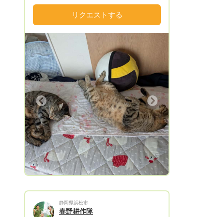
切に育てた野菜で お客様の食生活をちょ
こっとお手伝い させていただきます
リクエストする
m(__)m 送料は別となりますのでご理解よ
ろしく お願いいたしますm(_ _)m 送料込
みもどうぞお気軽にご相談くださいませ
m(_ _)m
Next
静岡県浜松市
春野耕作隊