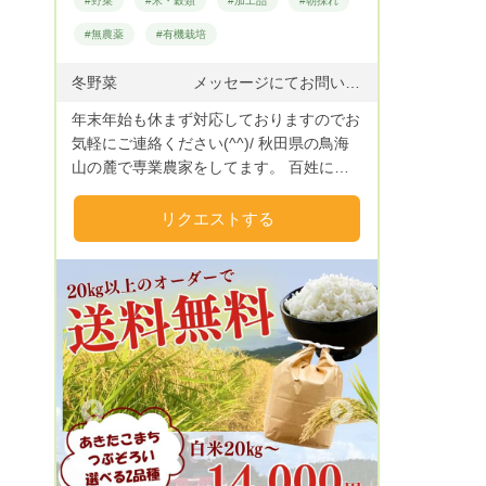
#野菜
#米・穀類
#加工品
#朝採れ
#無農薬
#有機栽培
冬野菜 メッセージにてお問いあわせください アスパラ 4月より開始 販売中 1キロ.3500円送料別にて指名リクエストお願いいたしま す。 Miniトマト 8月中旬 枝豆 発送可能 8月中旬 夏野菜 セット 8月中旬 新米 4種食べ比べセット 終了 ハチが交配したオーガニックミニトマト 新米4種食べ比べセット 随時発送 休止 各夏野菜セット行っております メッセージからご相談お待ちしております あきたこまち 新米 販売中 つぶぞろい 新米 売り切れ コシヒカリ 新米 売り切れ 注文受けてから精米しております 様々な精米歩合に対応しております
年末年始も休まず対応しておりますのでお
気軽にご連絡ください(^^)/ 秋田県の鳥海
山の麓で専業農家をしてます。 百姓にな
り10年、32歳の田舎の百姓が育てたお
米、野菜をたくさんの方々にお届けしたく
リクエストする
始めました。 作物 お米 あきたこまち
つぶぞろい コシヒカリ 野菜 キャ
ベツ ミニトマト アスパラガス サラダ
無農薬 イタリア野菜
Next