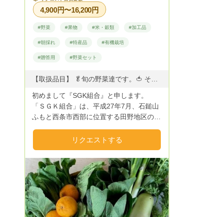
4,900円〜16,200円
#野菜
#果物
#米・穀類
#加工品
#朝採れ
#特産品
#有機栽培
#贈答用
#野菜セット
【取扱品目】 🥬旬の野菜達です。🍅 その折の美味しい野菜をお楽しみ下さい。 ※季節ごとの旬野菜ですが、周年の取り扱いもありますので、ご相談ください。 【春/お届の野菜】【夏/お届の野菜】【秋/お届の野菜】【冬/お届の野菜】 3月～5月 6月～8月 9月～１１月 12月～2月 ・春キャベツ ・トウモロコシ ・かぼちゃ ・白菜 ・レタス ・ズッキーニ ・じゃがいも ・キャベツ ・胡瓜 ・胡瓜 ・田芋 ・大根 ・人参 ・ピーマン ・大根 ・レタス ・じゃがいも ・なすび ・サツマイモ ・ブロッコリー ・リ－フレタス ・枝豆 ・かぶ ・赤玉ねぎ ・アスパラ ・オクラ ・白菜 ・ほうれん草 ・ブロッコリー ・しし唐 ・キャベツ ・チンゲン菜 ・ほうれん草 ・アスパラ ・ほうれん草 ・小松菜 ・チンゲン菜 ・チンゲン菜 ・チンゲン菜 ・人参 ・小松菜 ・小松菜 ・小松菜 ・かぶ ・ベビ－リ－フ ・ニラ ・レタス ・ベビ－リ－フ ・白ネギ ・いんげん ・玉ねぎ ・カリフラワー ・ネギ ・ミニトマト ・サニーレタス ・白ネギ ・スナップエンドウ・パプリカ ・リ－フレタス ・ネギ ・そら豆 ・トマト ・原木椎茸 ・サニーレタス ・筍 ・かぼちゃ ・干椎茸スライス ・リ－フレタス ・わらび ・ゴ－ヤ ・お米 ・原木椎茸 ◎【季節限定：山菜】つくし・ワラビ・たけのこ・タラの芽
初めまして『SGK組合』と申します。
「ＳＧＫ組合」は、平成27年7月、石鎚山
ふもと西条市西部に位置する田野地区の農
家25戸39名が構成員となりＪＡサポート
型の集落営農法人として誕生しました。
リクエストする
石鎚山からの湧き水『名水百選に選ばれた
水』が豊富でアルカリ性の美味しい打ち抜
き水を使い野菜栽培行っています。 有機
栽培を基本とし、化成肥料と農薬は栽培中
は控え、収穫前は一切散布せず収穫します
ので、ご年配の方小さいお子さんに安心し
て食べていただけるように構成員全員が安