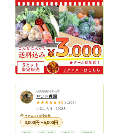
１年を通して約100種類ほど作っていま
す。 また畑で取れた野菜を使っての料理
教室も好評です。 活動内容はインスタ・
Twitterで『信州の風』で検索して見てくだ
さい。 よろしくお願いします。
Next
秋田県由利本荘市
だいち農園
4.8
( 1909 )
お気に入り：1202人
📦
リクエスト目安金額
3,000円〜5,000円