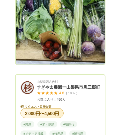
たりと面白い商品ばかりです。 一人でも
多くの方が小海町のお野菜に興味を持って
頂ければ幸いです。 ※）送料は別でお願い
Next
します。 お願いがあります。商品ご希望
の際に、指定商品のみ希望される場合は、
その商品のみ希望と明記していただくとあ
りがたいです。 私どもは基本いろいろな
お野菜を扱っておりますので、お客様のお
好み野菜とお任せで構成しております。単
品を多く希望される場合は、物によっては
ご希望に添えない場合もありますのでお問
い合わせ時に一度確認連絡をお願いしま
山梨県西八代郡
す。 誠に勝手ではございますが、下記に
すぎやま農園ー山梨県市川三郷町
配達日の現状をお知らせします。 ※）わず
4.8
( 1002 )
かに対応可能でもすでに一杯になっている
お気に入り：480人
場合もあります。ご了承くださいませ。
📦
リクエスト目安金額
（2月7日現在） ・２月９日着便：〇（対
2,000円〜4,500円
応可能） ・２月１０日着便：×（すでに一
杯） ・２月１１～１７日着便以降～：
#野菜
#米・穀類
#朝採れ
×（お店事情により対応不可） ・２月１８
#メディア掲載
#特産品
#贈答用