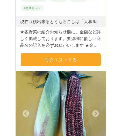
日着便以降～：〇（対応可能） ※）わずか
に対応可能でもすでに一杯になっている場
#野菜セット
合もあります。ご了承くださいませ。 ※対
応可能でもすぐに一杯になる可能性があり
現在収穫出来るとうもろこしは「大和ルージュ」です とうもろこし「甘々娘」 ６月初旬～中旬 とうもろこし「ドルチェドリーム」6月下旬 とうもろこし「大和ルージュ」7月上旬 秋ナス（露地栽培） ８月上旬～１0月下旬 大塚にんじん 12月上旬～なくなり次第終了 寒締めちぢみほうれん草 １２月中旬～２月下旬 ベビーコーン 5月上旬～5月下旬 その他野菜 お問い合わせください ※ すべて露地栽培のため、天候により収穫が左右されることがあります
ます。その場合は、別の日にお願いする場
★各野菜の紹介お知らせ欄に、金額など詳
合がございます。 着便指定される場合
しく掲載しております。要望欄に欲しい商
は、候補を2つ以上ご用意ください。
品名の記入を必ずおねがいします ★金額
は、箱サイズの関係で、こちらで予め決め
させていただいております。 見合わない
リクエストする
金額の場合は、リクエストに応えられない
ので、ご注意ください ★リクエストは送
料別でお願いしております、送料込みでの
リクエストはご遠慮ください ★現在、日
中は農作業に追われているため、お問い合
わせ、承認作業は、夜になることが多くな
ります。 ＝野菜セット＝ 8月お届け出来る
お野菜：キュウリ、トマト、ミニトマト、
Next
ピーマン、ししとう、韓国とうがらし、じ
ゃがいも、玉ねぎ、赤玉ねぎ、ニンニク
等 季節の野菜セット（夏） 80サイズ（4