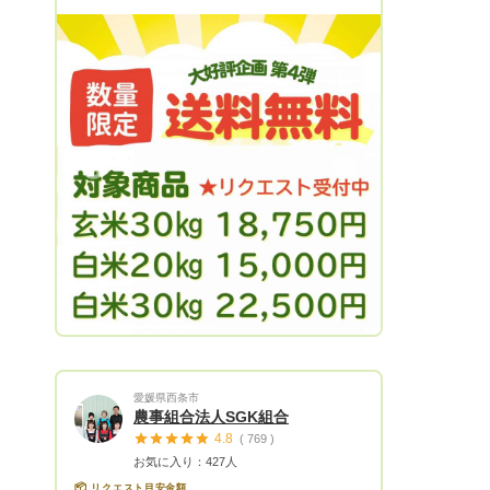
なまる農園の野菜たちをお試しいただけた
ら、と思います。 よろしくお願いしま
す。 香川県オリジナル品種さぬきのめざ
めは、穂先きまで柔らかく、シャキシャキ
とした食感、甘みがありクセのないアスパ
ラになります。ぜひお試しください。 ※指
名いただける場合、送料込みか別の記載を
Next
よろしくお願いいたします🤲 ‼️必ずお読み
ください‼️対応できない場合があります。
※梱包の破損 商品が冷凍 等の不備がご
ざいましたら、必ず最寄りの佐川急便、に
すぐに、ご連絡、ください！念のため、お
写真もお願い致します。 ドライバーの引
き取り、商品の確認が出来次第補償の対象
になりますので、よろしくお願い致しま
す。 お荷物が多い時期、季節等、運送中
愛媛県西条市
のトラブルが発生しておりますので、どう
農事組合法人SGK組合
ぞ、よろしくお願い致します。
4.8
( 769 )
お気に入り：427人
📦
リクエスト目安金額