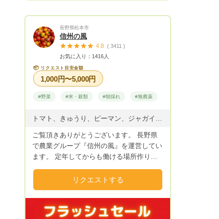
送いたします。
長野県松本市
信州の風
4.8
( 3411 )
お気に入り：1416人
📦
リクエスト目安金額
1,000円〜5,000円
#野菜
#米・穀類
#朝採れ
#無農薬
トマト、きゅうり、ピーマン、ジャガイモ ナス、ゴーヤ、落花生、モロコシ、かぼちゃ 葉野菜などなど。季節野菜作ってます。 タケノコ(真竹) お米(こしひかり)
ご覧頂きありがとうございます。 長野県
で農業グループ『信州の風』を運営してい
ます。 定年してからも働ける場所作りを
目指し活動も10年目になりました。 野菜
作りも農薬を使わない安心・安全で食べれ
リクエストする
る野菜を作っています。 なので野菜は形
の変形や若干の虫食いなどはありますので
ご理解頂ける方でお願いします。 野菜は