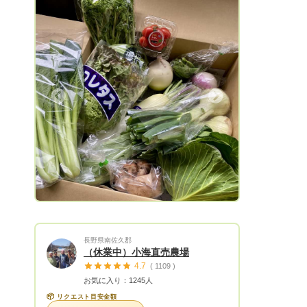
衝撃を受けるほど美味しかった‼ そして、
「こんな野菜を自分で作り、子供に食べさ
せたい」と強く思いました。 今まで、農
業に無関心で、土も触った事のない私でし
たが、祖母の教えを仰ぎながら始めた10年
前。 一緒に野菜作りをして、気づいたの
です。。。 祖母の野菜作りには、『もっ
Next
たいない』精神から生まれた美味しさの秘
密がありました‼ 代々、荒茶工場を、営ん
でいる事から、工場から出たお茶のかす
（衛生的に商品にならなかったお茶や清掃
時に出た茎や茶かす）を破棄するのではな
く、菜園に撒いていたのです。 その行動
が、土の良い栄養となり、微生物やミミズ
などの生物が沢山住み着く、生きた土作り
に繋がったのだと思います。 その秘密を
長野県南佐久郡
こだわりとして、生かしつつ、更に美味し
（休業中）小海直売農場
いを追及して、日々祖母と野菜作りに邁進
4.7
( 1109 )
しております。 そして美味しいと共に、
お気に入り：1245人
追及している事。 それは安心・安全で
📦
リクエスト目安金額
す！ 私が大切な家族に食べさせたいと思