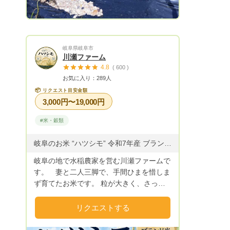
岐阜県岐阜市
川瀬ファーム
4.8
( 600 )
お気に入り：289人
📦
リクエスト目安金額
3,000円〜19,000円
#米・穀類
岐阜のお米 “ハツシモ” 令和7年産 ブランド米 (減農薬栽培)
岐阜の地で水稲農家を営む川瀬ファームで
す。 妻と二人三脚で、手間ひまを惜しま
ず育てたお米です。 粒が大きく、さっぱ
りとした味わいが特徴です。 毎日食べて
も飽きのこない美味しさです。 一粒一粒
リクエストする
に想いを込めて、自信をもってお届けいた
します。 ぜひご賞味ください。