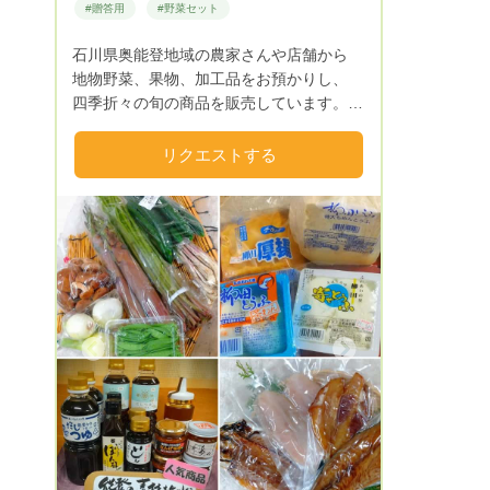
#贈答用
#野菜セット
石川県奥能登地域の農家さんや店舗から
地物野菜、果物、加工品をお預かりし、
四季折々の旬の商品を販売しています。
春は山菜、夏はブルーベリーやスイカ、
秋は天然キノコ、冬は海藻など、能登なら
リクエストする
ではがいっぱいです。
Next