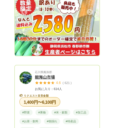
をしています。 農業から春野町に再び活
気を！景観の良い田舎町を！雇用、移住促
Next
進を！ 様々なテーマを軸に活動していま
す。 山間地は、昼夜の温度差が大きく、
植物に適度なストレスを与えてくれるた
め、とても美味しい農産物が収穫できま
す！ 季節にあった農産物を多品目で栽培
しており、特に夏のトウモロコシは、春野
町内で大人気！ 冬の大根は、まるで梨の
ような甘さと食感が楽しめます。 野菜か
らフルーツまで年間70〜80品目を試行錯
石川県鳳珠郡
誤しながら作付けしています！
能海山市場
4.6
( 621 )
お気に入り：614人
📦
リクエスト目安金額
1,400円〜6,100円
#野菜
#果物
#米・穀類
#加工品
#お茶・飲料
#朝採れ
#特産品