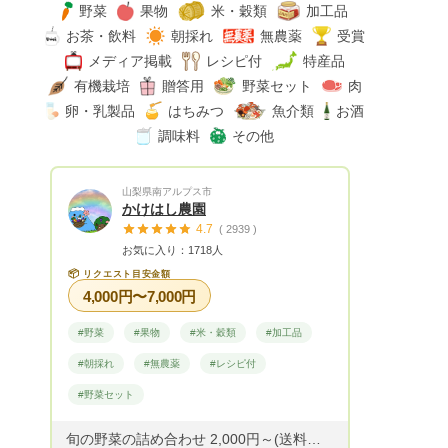
野菜
果物
米・穀類
加工品
お茶・飲料
朝採れ
無農薬
受賞
メディア掲載
レシピ付
特産品
有機栽培
贈答用
野菜セット
肉
卵・乳製品
はちみつ
魚介類
お酒
調味料
その他
山梨県南アルプス市
かけはし農園
4.7
( 2939 )
お気に入り：1718人
📦
リクエスト目安金額
4,000円〜7,000円
#野菜
#果物
#米・穀類
#加工品
#朝採れ
#無農薬
#レシピ付
#野菜セット
旬の野菜の詰め合わせ 2,000円～(送料別) ・ご希望の金額にてリクエストを承っております。 ・ご要望がございましたらお気軽にお申し付けください。 ◆野菜のご提供：空心菜・スイスチャード・ささげ・ズッキーニ・玉ねぎ・紫玉ねぎ・じゃがいも・おくら・赤おくら・米なす・白なす・青なす・ゼブラなす・なす・ピーマン・ピー太郎(ミニピーマン)・パプリカ・ししとう・紫唐辛子・ジャンボ唐辛子・モロヘイヤ・バジル・きゅうり・ミニトマト・かぼちゃ・にんにく・その他 ◆野菜以外のご提供：ドライ(すもも・柿・とまと)・ハーブ(フェンネル・ローズマリー・タイム・ミント・オレガノ・レモンバーベナ・ローリエ)・フルーツジャム(キウイ・すもも・さくらんぼ・もも) ※今年度の予約以外のお米は完売いたしました。 また来年度よろしくお願いいたします。 ～R８.８.６ 更新～