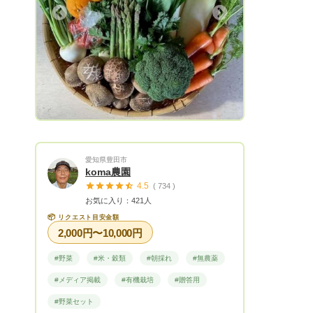
全でおいしい野菜を栽培、お届けできるよ
Next
う努めています。 収穫した野菜は風味豊
で優しい味がしますので、食された多くの
方が野菜好きになっていただければ有難く
思います。(●'◡'●)、 お客様の声をもっと
も大切に考え、ご要望に応えるべく努力し
可愛がっていただけるよう、努めます。
末永くご愛顧いただきますようによろしく
お願いいたします。 【ホームページはこ
ちら】 https://agri-sgk.tkc.best-hp.jp/
愛知県豊田市
koma農園
4.5
( 734 )
お気に入り：421人
📦
リクエスト目安金額
2,000円〜10,000円
#野菜
#米・穀類
#朝採れ
#無農薬
#メディア掲載
#有機栽培
#贈答用
#野菜セット