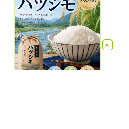
Next
<
兵庫県南あわじ市
ミネラル農縁(べっぴんハート)
4.7
( 563 )
お気に入り：249人
📦
リクエスト目安金額