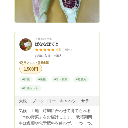
～8種類）... 2,800円（送料別） 100サイ
ズ（6～10種類）... 4,800円（送料別）
120サイズ（長い野菜の場合）（6～8種
類）…4,000円（送料別）※冬限定
千葉県松戸市
ばななぽてと
4.8
( 854 )
お気に入り：495人
📦
リクエスト目安金額
1,500円
#野菜
#果物
#米・穀類
#無農薬
#野菜セット
大根 、ブロッコリー、キャベツ、 サラダセット、白菜、なす、きゅうり、 オクラ、いんげん、そらまめ、 スナップえんどう、春菊、ミニトマト、 みかん、レモン、にんじん、ねぎ、レタス 小松菜、ほうれん草、春菊
気候、土地、時期に合わせて育てられる
「旬の野菜」をお届けします。 栽培期間
中は農薬や化学肥料を使わず、一つ一つ大