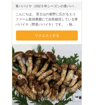
青パパイヤ（202５年シーズンの青パパイヤの収穫開始しました。） パパイヤリーフ（葉）パウダー（加工品、無添加・６０g） フェイジョア(フルーツ)* の収穫は1１月より開始。 手作りフェイジョアジャム（加工品、無添加・１８０g）をお楽しみください。
こんにちは。 富士山の裾野に広がるエコ
ファーム取得農園にて自然栽培している青
パパイヤ（野菜パパイヤ）です。 ・熱
帯・亜熱帯ではない、日本本州国内での栽
培可能な国産パパイヤ ・エコファーム取
リクエストする
得農園による無農薬栽培 ・栄養価は一般
に南国で栽培されているパパイヤと同等
・個人消費者でも使い切り可能な大きさの
果実 以上が、私ども農園の青パパイヤの
特徴です。 実の大きさは8００g〜1200g
です。 パパイン酵素や抗酸化ポリフェノ
ールなど健康栄養素がいっぱい詰まった青
パパイヤをどうぞ！！ スーパーフードラ
Next
ンキング1位です！
https://kyodonewsprwire.jp/release/20210
6116142 ＊＊＊２０２３年フェイジョア
の収穫が始まりました。 1１月より、ポリ
フェノール、ビタミン豊富で南米原産スー