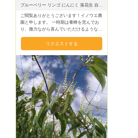
ブルーベリー リンゴ にんにく 落花生 自然薯 じゃがいも さつまいも さるなし 栗 ラズベリー
ご閲覧ありがとうございます！イノウエ農
園と申します。 一時期は養蜂を営んでお
り、微力ながら喜んでいただけるような蜂
蜜をお送りしておりました。 今は多品種
少量栽培をしており、農薬を使わない旬の
リクエストする
作物をお送りしております。 季節ごとに
とれる作物が違うため、お送りできるもの
はメールマガジンなどで皆様にお伝えした
いと考えております。 旬ならではの野
菜・果物を食べてみたい方、一風変わった
ものを試したいという方は是非お気軽にご
質問くださいませ。 お気に入り登録して
いただけるとメールマガジンが送りやすく
Next
なるため、ご登録いただけると幸いです。