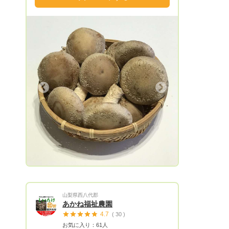
おりますので、お問い合わせ下さい。 福
岡県糸島市で菌床椎茸栽培をメインでやっ
ています。使用済みの廃菌床を使って畑で
野菜などを作ってくれている農家さんや仲
間の農家さんの農作物なども扱っていま
す。 乾燥椎茸や乾燥野菜なども作ってい
ます。 椎茸は糸島市にある九州でも有名
な直売所伊都菜彩へ出荷しております。
Next
初めて登録したばかりですが宜しくお願い
致します。
山梨県西八代郡
あかね福祉農園
4.7
( 30 )
お気に入り：61人