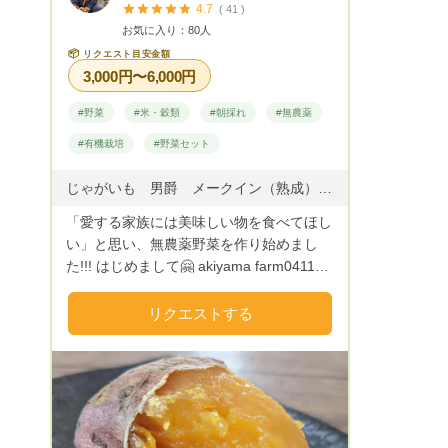
4.7
( 41 )
の刺身」としてお楽しみ頂くお客様もおり
お気に入り：80人
ます。 富士の国ファームのタケノコは、
📦
リクエスト目安金額
赤土や砂地と呼ばれる栄養たっぷりの土壌
3,000円〜6,000円
をもつ、竹林で収穫されます。 またこの
竹林は、日本三大急流の富士川の真横にあ
#野菜
#米・穀類
#朝採れ
#無農薬
る事から、栄養豊富な土である事も特徴で
#有機栽培
#野菜セット
す。 写真でもご覧頂けるように、一番成
長する4月末から5月にかけては、なんと
じゃがいも 男爵 メークイン（熟成） さつまいも 安納芋、紅はるか、紅あずま 大根 水菜 サニーレタス 白菜
50センチを超えるタケノコが掘られます。
その大きさから、よく「地表に出たものを
「愛する家族には美味しい物を食べてほし
折っているのでは？」とご質問頂きます
い」と思い、無農薬野菜を作り始めまし
が、そうではなく、長いものも地面の中か
た!!! はじめまして🤗 akiyama farm0411で
ら掘り出されるものです。 アクもなく、
す！！ 我が畑では🍆無農薬栽培🥔に、こ
程よい食感の富士の国ファームのタケノコ
だわって野菜を育てています!! 畑に入れる
リクエストする
ですが、長年、事前予約のある個人の方向
ものは、米糠と石灰のみ😁 あとは自然の
けのみにお譲りしていました。 より多く
力のみで育ててます😅 ハウス栽培も、し
の方にお召し上がり頂くため、2021年度
ていないので旬の時期に旬の野菜しか採れ
より、こちらのサイトで販売させていただ
ません…… 形などは、バラバラになって
き、大変多くのご好評をいただきました。
しまうのですが、味は間違いなく美味しい
2キロより承ります。 2キロ=3,500円 以降
です!!! 基本的に、自分で食べて美味しくな