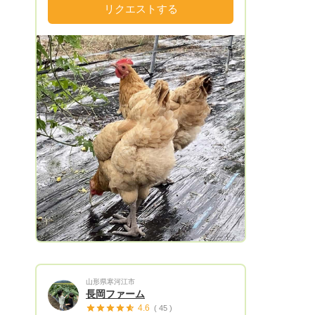
質四国一の清流「穴吹川」が流れており
リクエストする
清らかな水と豊かな緑に囲まれた自然の美
しいまちです。 先祖代々の農地で祖父、
父と続く農家で 水田も代々続いており父
の他界を機に 家業を受け継ぎ農業を始め
ました。 元々田んぼだった為水田を利用
し 現在は農薬、除草剤一切不使用の 露地
無農薬野菜の有機栽培に取り組んでおりま
す。 生態系の根本をなす微生物環境のバ
Next
ランスを保ち 化学農薬や化学肥料を使わ
ず 作物が美味しく安定的に栽培はできな
いかと 自然界にある落ち葉又は緑肥米ぬ
かなどの 有機物炭素分を中心に土づくり
をおこない 作物の生育状況を見ながら 必
要に応じて菜種油かす又は発酵鶏糞などの
有機肥料を少量施肥して栽培しておりま
す。 食の安全、食べる物から健康に 食べ
る人が笑顔と健康にをモットーに 農業の
山形県寒河江市
発展に繋がるよう 全力で取り組んでる次
長岡ファーム
第でございます。 小さな個人百姓で微力
4.6
( 45 )