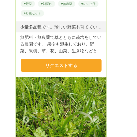
#野菜
#朝採れ
#無農薬
#レシピ付
#野菜セット
少量多品種です。珍しい野菜も育てています。 こぼれ種で育つような強健なものが多くあります。 また、種は極力、自家採種、固定種、在来種を使用しています。 おすすめ品 赤オクラ（バーガンディー） マッツワイルドチェリー（マイクロトマト） 菊芋 島らっきょう オカワカメ 里芋（八つ頭） じゃが芋（タワラシリーズ） 大豆（目黒王大豆から採種） コリアンダー（パクチー） エビスグサ（ハブ茶） そら豆、スナップエンドウ、いんげん ニラ、ネギ、わけぎ、チャイブ ロシアンケール、青しそ、ツルムラサキ、グリークバジル、タイバジル、 タイム、ローズマリー、ミョウガ、山ウド、 イタリアンパセリ、セロリー、ディル 各種葉物 果物 キンカン、フェイジョア、ブルーベリー、ユスラウメ、ジューンベリーなど
無肥料・無農薬で草とともに栽培をしてい
る農園です。 果樹も混生しており、野
菜、果樹、草、花、山菜、生き物などと共
に共存しています。 野生に近い条件にす
ることで、野菜、山菜、果物などの本来の
リクエストする
性質を引き出し、食べた方が元気になって
いただけたら幸いです。
Next