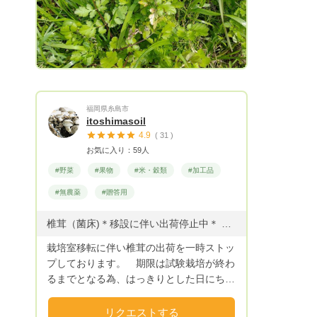
福岡県糸島市
itoshimasoil
4.9
( 31 )
お気に入り：59人
#野菜
#果物
#米・穀類
#加工品
#無農薬
#贈答用
椎茸（菌床)＊移設に伴い出荷停止中＊ 乾燥椎茸・もち麦・糸島産野菜と加工品 オーダーの乾燥野菜・ニンニクなど
栽培室移転に伴い椎茸の出荷を一時ストッ
プしております。 期限は試験栽培が終わ
るまでとなる為、はっきりとした日にちが
出ませんが、再開したらお伝え致します。
なお、加工品やもち麦などの販売は行って
リクエストする