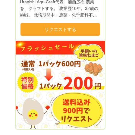
Uranishi Agri-Craft代表 浦西広樹 ​​農業
を、クラフトする。 農業歴10年。32歳の
挑戦。 栽培期間中：農薬・化学肥料不使
用（肥料は廃菌床のみ） 自家製：ストレ
スフリーな「平飼い卵」 極上プリン：自
リクエストする
家製卵×北海道産てんさい×国産牛乳 📍和
歌山から素材に妥協しない『食』をデザイ
ン
Next