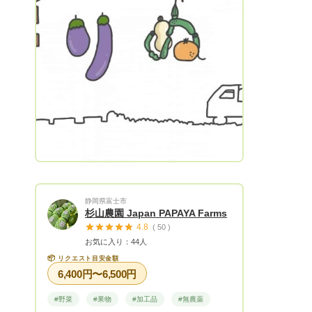
は、決められた価値を再定義し、 本当の
価値を見つけ出します。 地元の農家何件
かでやってるので他にも良い作物等があれ
ば随時出品していきます！ 〈品質〉 主に
Next
外に少し傷があったりする減農薬柑橘を取
り扱います。 B級品であっても品質はとて
も気をつけて発送しています。
2022.11.17 諸事情でしばらくお休みして
おりましたが 復活しました！以前いただ
いていたメッセージはお返しに時間がかか
るかも知れませんが少しずつ再開させてい
ただきます！ よろしくお願いします😊
静岡県富士市
杉山農園 Japan PAPAYA Farms
4.8
( 50 )
お気に入り：44人
📦
リクエスト目安金額
6,400円〜6,500円
#野菜
#果物
#加工品
#無農薬