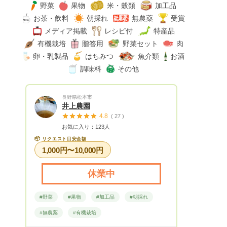
野菜
果物
米・穀類
加工品
お茶・飲料
朝採れ
無農薬
受賞
メディア掲載
レシピ付
特産品
有機栽培
贈答用
野菜セット
肉
卵・乳製品
はちみつ
魚介類
お酒
調味料
その他
長野県松本市
井上農園
4.8
( 27 )
お気に入り：123人
📦
リクエスト目安金額
1,000円〜10,000円
休業中
#野菜
#果物
#加工品
#朝採れ
#無農薬
#有機栽培