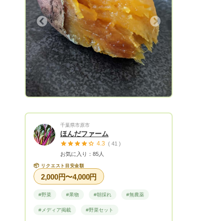
1キロプラスごとに+1,000円 （送料別）
かった野菜はお客様に出しません😣 なの
🔴本数、キロ数など、ご相談に応じます。
で、種類が極端に減ってる時期もあります
Next
上記金額は皮付きのキロ数と値段です。
がご了承ください!!! 自分で食べた感動を、
サービスとして、採れたてを茹でてからの
他の人たちにも味わってもらいたくて「ご
ご発送も承ります。
ひいき」を始めました😀 騙してはいない
のですが、騙されたと思って食べてみて下
さい!!! 家族の健康は毎日の食卓から、、、
千葉県市原市
ほんだファーム
4.3
( 41 )
お気に入り：85人
📦
リクエスト目安金額
2,000円〜4,000円
#野菜
#果物
#朝採れ
#無農薬
#メディア掲載
#野菜セット