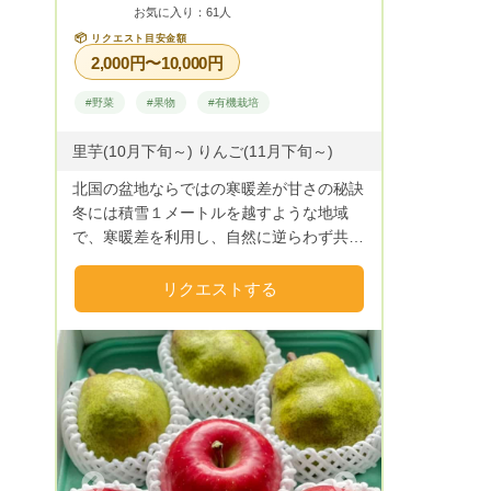
ではございますが 皆様の食の支えのお役
お気に入り：61人
にたてればと思っております。
📦
リクエスト目安金額
2,000円〜10,000円
#野菜
#果物
#有機栽培
里芋(10月下旬～) りんご(11月下旬～)
北国の盆地ならではの寒暖差が甘さの秘訣
冬には積雪１メートルを越すような地域
で、寒暖差を利用し、自然に逆らわず共生
しながら安心で美味しく甘い野菜や果物を​
お届けしております。
リクエストする
Next