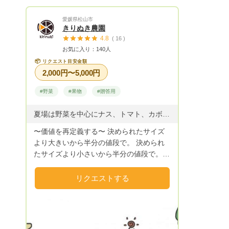
愛媛県松山市
きりぬき農園
4.8
( 16 )
お気に入り：140人
📦
リクエスト目安金額
2,000円〜5,000円
#野菜
#果物
#贈答用
夏場は野菜を中心にナス、トマト、カボチャ、ピーマンなどを無農薬にて栽培しております。 10月〜4月頃までは 温州みかん、伊予柑、愛果28号、甘平、ポンカン、伊予柑、せとか、デコポン、はるみ、はれひめ、カラマンダリン、レモンなどを販売予定です。 また、贈答用として 伊予柑、温州みかん、レモン果汁、まどんな、まどんな甘平ミックス、温州みかんまどんなミックス、カラマンダリン、せとかのジュースを取り扱いしております。 1本800円です。
〜価値を再定義する〜 決められたサイズ
より大きいから半分の値段で。 決められ
たサイズより小さいから半分の値段で。
傷が付いているから10分の１の値段で。
全部食べれば美味しいのに。 全部かけた
リクエストする
手間も時間も同じはずなのに。 これは僕
が感じたみかん産業への違和感です。 形
が悪いものにも、傷がついたものにも、
もう一度本当の価値を。 「きりぬき」