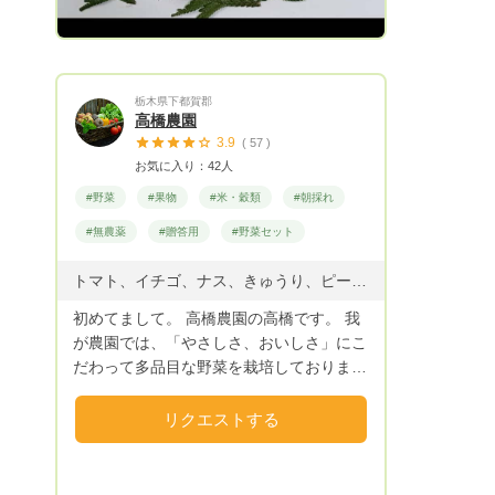
パーフルーツと言われるフェイジョアもお
届けしています。 スーパーやお店にはな
かなか出回らない、希少価値の高いフルー
ツです。 こちらもよろしくお願い致しま
栃木県下都賀郡
す👩🏻‍🌾🍋 お待たせいたしました！ パパ
高橋農園
イヤリーフ（葉）パウダーを販売開始いた
3.9
( 57 )
しました。（数量限定） ＜お得な、健康
お気に入り：42人
セット＞ 青パパイヤ２個＋パパイヤリ
#野菜
#果物
#米・穀類
#朝採れ
ーフパウダー１パック ３,5００円（税
込・送料別）
#無農薬
#贈答用
#野菜セット
トマト、イチゴ、ナス、きゅうり、ピーマン、ズッキーニ、カボチャ 、とうもろこし、ジャガイモ、人参、玉ねぎ、キャベツ、ブロッコリー、ほうれん草等
初めてまして。 高橋農園の高橋です。 我
が農園では、「やさしさ、おいしさ」にこ
だわって多品目な野菜を栽培しておりま
す。
リクエストする