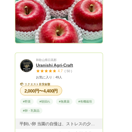
和歌山県日高郡
Uranishi Agri-Craft
4.7
( 50 )
お気に入り：49人
📦
リクエスト目安金額
2,000円〜4,400円
#野菜
#朝採れ
#無農薬
#有機栽培
#卵・乳製品
​平飼い卵 当園の自慢は、ストレスの少ない環境で、のびのびと育った鶏たちが産んでくれる「平飼い卵」です。今回は、本州・四国・九州にお住まいの皆様へ、鮮度抜群の卵をご案内いたします。 ​【浦西アグリクラフトの平飼い卵】 ​自然に近い環境： 鶏舎の中を自由に動き回り、日光浴や砂浴びをたっぷりして育った健康な鶏の卵です。 ​濃厚な味わい： 黄身のコクと白身の弾力を、まずは「卵かけご飯」でぜひ味わってみてください。 ​美味しい「食卓用」卵： 広い鶏舎で元気に過ごす鶏たちが産んだ、生命力あふれる卵です。こちらは孵化用ではなく、美味しく食べていただくための卵として、毎日丁寧に手作業で収穫しております。 ​ 商品代金（商品代＋送料を分けて設定しております） ※まとめ買いがお得です！ ​① 【常温発送】プラン ​12個入り： 商品代 1,300円 ＋ 送料 800円（合計 2,100円） ​24個入り： 商品代 2,600円 ＋ 送料 1,200円（合計 3,800円） ​36個入り： 商品代 3,800円 ＋ 送料 1,500円（合計 5,300円） ​48個入り： 商品代 5,300円 ＋ 送料 1,500円（合計 6,800円） ​② 【冷蔵発送】プラン（夏場や鮮度重視の方に） ​12個入り： 商品代 1,700円 ＋ 送料 800円（合計 2,500円） ​24個入り： 商品代 3,100円 ＋ 送料 1,200円（合計 4,300円） ​36個入り： 商品代 4,400円 ＋ 送料 1,500円（合計 5,900円） ​48個入り： 商品代 6,000円 ＋ 送料 1,500円（合計 7,500円） ​ 配送に関する大切なお願い ​対象地域： 本州・四国・九州（※離島を除きます） ​北海道・沖縄県への発送： 送料および配送日数が異なります。ご購入前に必ずメッセージにてご相談ください。 ​離島への発送： 申し訳ございませんが、鮮度保持の観点から現在は発送を受け付けておりません。 ​※お届け後は冷蔵庫で保存し、お早めに召し上がりください。 ​​浦西アグリクラフトから、真心込めてお届けいたします。 皆様からのご注文、心よりお待ちしております。