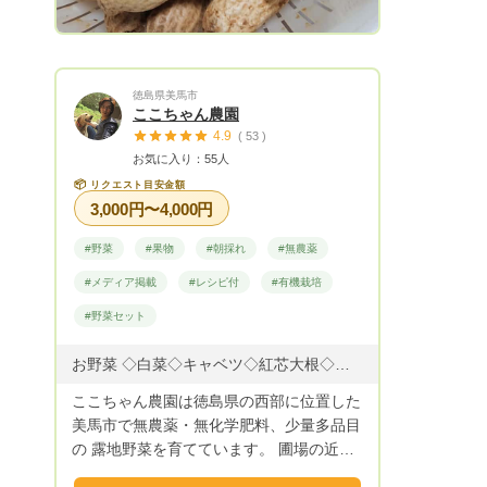
徳島県美馬市
ここちゃん農園
4.9
( 53 )
お気に入り：55人
📦
リクエスト目安金額
3,000円〜4,000円
#野菜
#果物
#朝採れ
#無農薬
#メディア掲載
#レシピ付
#有機栽培
#野菜セット
お野菜 ◇白菜◇キャベツ◇紅芯大根◇紅くるり◇ビタミン大根 ◇聖護院大根◇アスパラ菜◇ターサイ◇カーボロネロ ◇スティックセニョール◇茎レタス◇島らっきょう ◇中葉春菊◇ほうれん草◇寒締めほうれん草◇わさび菜 ◇わさびリーフ◇小松菜◇水菜◇からしな◇かぶ ◇ビタミン菜◇チンゲン菜◇ラディッシュ◇いんげん豆 ◇ユーマイサイ◇ビーツ◇ヤーコン ◇紅菜苔◇のらぼう菜◇そら豆 ◇スナップエンドウ◇ワケギ…etc 自然栽培果物 ◇温州みかん◇デコポン◇八朔◇文旦 ◇びわ◇キンカン◇レモン◇アンズ ◇甘柿◇あたご柿◇ブルーベリー ◇ユスラウメ◇スダチ◇柚子◇すもも
ここちゃん農園は徳島県の西部に位置した
美馬市で無農薬・無化学肥料、少量多品目
の 露地野菜を育てています。 圃場の近く
には日本百名山「剣山」を源流とする 水