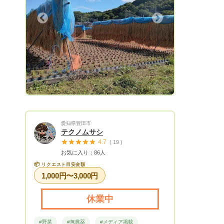
Next
愛知県豊田市
テクノムサシ
4.7
( 19 )
お気に入り：86人
📦
リクエスト目安金額
1,000円〜3,000円
休業中
#野菜
#無農薬
#メディア掲載