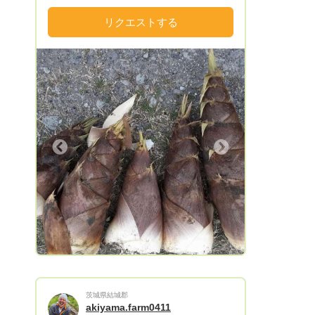
おりますため、大量生産ができません。不
自由をおかけして申し訳ございません。ご
リクエストする
予約等の残り枠につきましては、以下の通
りでございます。（2023年4月2日）
🔴🔴🔴 【2023年度タケノコ予約状況】 ・
4月1〜13日発送分：予約停止中（「お日
にちの指定なし」のみお引き受けいたしま
す。） ・4月14日発送分：2キロ〜3キロ
3件 ・4月15.16日発送分：予約停止中 ・4
月17日発送分：2キロ〜3キロ 2件 ・4月
Next
18日以降発送分：予約停止中（「お日にち
の指定なし」のみお引き受けいたしま
す。） ●中旬以降のお日にち指定のご予約
については、4月10日よりご予約開始いた
します。 ＊＊＊＊＊＊＊＊＊＊＊＊＊＊
＊＊＊＊＊＊＊＊＊ 静岡県の富士宮市
で、無農薬、減農薬で野菜や果物を育てて
います。 季節により様々な野菜、果物を
栽培しております。 🔴3〜5月初旬はとて
茨城県結城郡
も美味しい、タケノコの季節になります。
akiyama.farm0411
アクが極端に少ないことから、「タケノコ