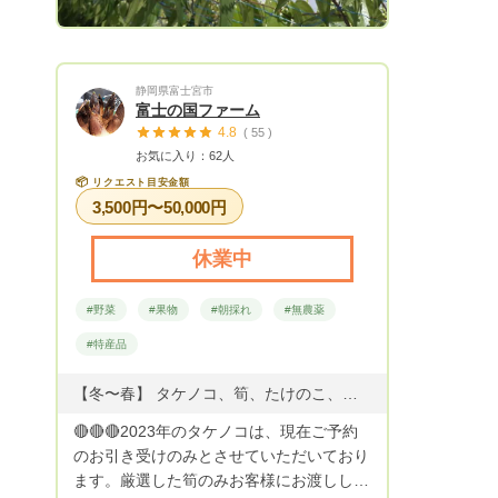
静岡県富士宮市
富士の国ファーム
4.8
( 55 )
お気に入り：62人
📦
リクエスト目安金額
3,500円〜50,000円
休業中
#野菜
#果物
#朝採れ
#無農薬
#特産品
【冬〜春】 タケノコ、筍、たけのこ、ダイダイ、チャンドラポメロ、レモン（特大） 【夏〜秋】 シークワーサー、きゅうり、なす、ピーマン、トマト、紫蘇（シソ）、ネギ（根付き可）、栗
🔴🔴🔴2023年のタケノコは、現在ご予約
のお引き受けのみとさせていただいており
ます。厳選した筍のみお客様にお渡しして