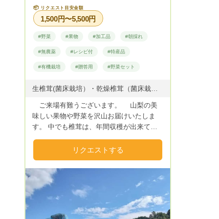
📦
リクエスト目安金額
1,500円〜5,500円
#野菜
#果物
#加工品
#朝採れ
#無農薬
#レシピ付
#特産品
#有機栽培
#贈答用
#野菜セット
生椎茸(菌床栽培）・乾燥椎茸（菌床栽培）・キクラゲ(菌床栽培夏季限定）・ミニトマト（水耕栽培）・トマト・生姜・にんにく（有機栽培）・黒ニンニク・たけのこ・茄子・きゅうり・ステビア（甘味料）・大葉・里芋・山梨県各市町村の特産品・加工品・旬の果物（ぶどう・栗・銀杏・柿・野菜類） セット企画・季節企画・栽培企画・企画販売を計画中です。 ご要望が在りましたらお寄せください。
ご来場有難うございます。 山梨の美
味しい果物や野菜を沢山お届けいたしま
す。 中でも椎茸は、年間収穫が出来て提
供することができます。 果物は、ブド
ウをはじめ柿や桃・サクランボなど沢山あ
リクエストする
りますのでよろしくお願いいたします。