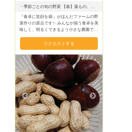
・季節ごとの旬の野菜 【春】葉もの、豆類、たまねぎ等 【夏】茄子、ピーマン、じゃがいも、とうもろこし、オクラ、トマト、キュウリ、さやえんどう、豆類、等 【秋】落花生、栗、葉もの、カボチャ、柚子など 【冬】じゃがいも、葉もの、かぶ、大根、ブロッコリー、等 ・季節の果物
『食卓に笑顔を😄』がほんだファームの野
菜作りの原点です✨ みんなが揃う食卓を美
味しく、明るくできるよう小さな農園で夫
婦二人(たまに子供も)で営んでいます。 土
作りや肥料もまだまだ研究中ですが、愛情
リクエストする
いっぱいで育てています。 無農薬で安
心・安全のお野菜❗❗ 無農薬ですので多少の
虫食いがありますが、品質には問題はござ
いません👍 気になる事がありましたら、
お気軽ににメッセージお願い致します☀️ ✨
定期購入始めました✨ お野菜のお楽しみ
BOXをお届け致します。 詳しくは、メッ
セージにてお願い致します(^-^)/ 暑い時期
Next
はクール便代金、2回お届けでプラス440
円頂いております❗