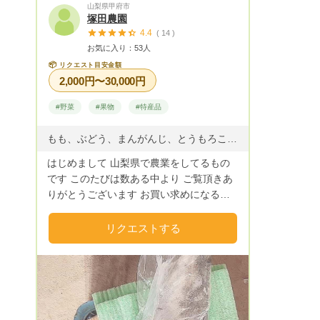
山梨県甲府市
塚田農園
4.4
( 14 )
お気に入り：53人
📦
リクエスト目安金額
2,000円〜30,000円
#野菜
#果物
#特産品
もも、ぶどう、まんがんじ、とうもろこし 瓜、ナス、ピーマン、にんじん
はじめまして 山梨県で農業をしてるもの
です このたびは数ある中より ご覧頂きあ
りがとうございます お買い求めになる商
品でワクワクするものや美味しいもののみ
販売します！ ご希望に添えるようなんで
リクエストする
も応えます なんでも言ってください よろ
しくお願い申し上げます。