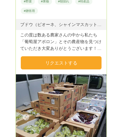
#野菜
#果物
#朝採れ
#特産品
#贈答用
ブドウ（ピオーネ、シャインマスカット、瀬戸ジャイアンツ、オーロラブラックなど） 黒大豆 ニンニク
この度は数ある農家さんの中から私たち
「葡萄屋アポロン」とその農産物を見つけ
ていただき大変ありがとうございます！
私たちは晴れの国岡山のほぼ真ん中、吉備
高原地帯でぶどう農家を営んでいます。
リクエストする
2013年、東京から単身移住し、2017年に
念願叶って就農しました。 今では妻と3人
の子供たち、家族みんなでぶどうを育てて
います。 ぶどうの栽培品種は主にピオー
ネ、シャインマスカット、瀬戸ジャイアン
ツ、オーロラブラックです。 その他少量
ずつではありますが珍しい品種にも挑戦中
です。 最新情報はInstagramやFacebook
Next
に随時更新しております。 葡萄屋アポロ
ン（@budouya.apollon）でご検索くださ
い☆ 太陽の光をいっぱいに浴びて甘くて