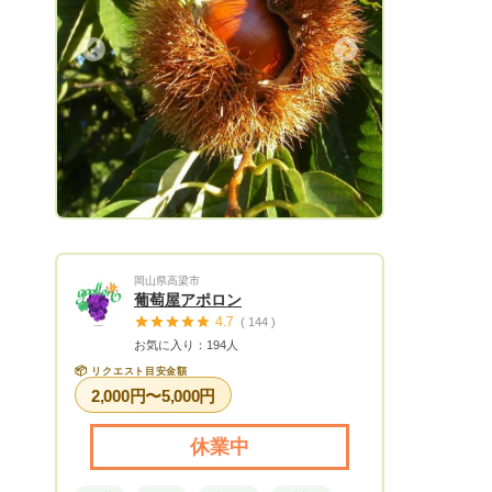
Next
岡山県高梁市
葡萄屋アポロン
4.7
( 144 )
お気に入り：194人
📦
リクエスト目安金額
2,000円〜5,000円
休業中