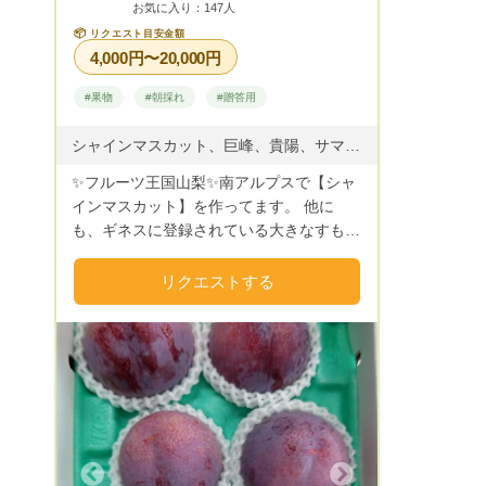
お気に入り：147人
📦
リクエスト目安金額
4,000円〜20,000円
#果物
#朝採れ
#贈答用
シャインマスカット、巨峰、貴陽、サマーエンジェル、ソルダム、太陽、
✨フルーツ王国山梨✨南アルプスで【シャ
インマスカット】を作ってます。 他に
も、ギネスに登録されている大きなすもも
【貴陽】発祥の地で作られる本場【貴陽】
をご賞味下さい。 美味しいものが出来る
リクエストする
ように土づくりから頑張ってます❕ リクエ
スト希望価格は送料別の金額です。
Next