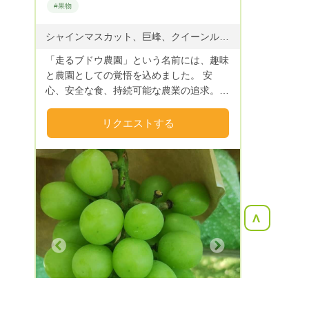
#果物
シャインマスカット、巨峰、クイーンルージュ、クイーンニーナ他
「走るブドウ農園」という名前には、趣味
と農園としての覚悟を込めました。 安
心、安全な食、持続可能な農業の追求。
そして美味しさ、美しさの追求。 幸せな
職場、夢のある農業の実現。 これらを求
リクエストする
めて走り続けます。 こちらのサイトでは
基本的に規格外品を販売します。
<
Next