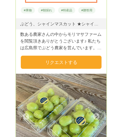
#果物
#朝採れ
#特産品
#贈答用
ぶどう、シャインマスカット ★シャインマスカット★ 8月5日～お盆頃まで 贈答用 2房入り 1kg以上 6480円 【送料別】 8月20日頃〜順次発送 贈答用 2房入り 1kg以上 5400円 【送料別】 家庭用 2房入り 1kg以上 4320円 【送料別】 家庭用 4房入り 2Kg以上 6999円 【送料別】 厳選粒売り（内容量1kg） 3780円【送料別】 厳選粒売り（内容量2㎏） 6880円【送料別】 ※家庭用と贈答用の違いは 贈答用の方が粒が大きく、房の形が綺麗です。 家庭用は房の形はあまりよくないですが 味は贈答用と変わりませんのでお得にお召しあがりいただけます！ ※厳選粒売りは大きめの粒のぶどうを一粒一粒軸のところでハサミで切って粒の状態にしています。 1kgの場合、500g入りのパックを2つ60サイズの箱に入れて発送致します。 ※梱包の際、検品していますが 輸送中の揺れ等によって傷や痛み割れ、 多少の脱粒が出る可能性があります。 ご了承ください。
数ある農家さんの中からモリマサファーム
を閲覧頂きありがとうございます♪ 私たち
は広島県でぶどう農家を営んでいます。
広島県で育種、登録された広島生まれの
シャインマスカット♪ ひと房ずつ丹精込め
リクエストする
て栽培しております。 シーズン中は作業
に追われている為ご返信などが遅くなって
しまうことがあるとは思いますがご了承頂
けると幸いです。
Next