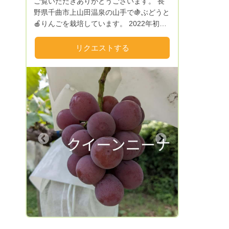
ご覧いただきありがとうございます。 長
野県千曲市上山田温泉の山手で🍇ぶどうと
🍎りんごを栽培しています。 2022年初め
てジュース加工に挑戦。 素材を丁寧に選
別し搾った無添加の果汁100％です。 ゴヒ
リクエストする
イキお願いします。 個人農家のため、た
くさんはありません。品切れの際はご容赦
ください。
Next