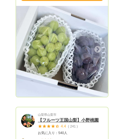
名前の由来は、おうとうの「おと」、ラ・
す。 ご利用頂いたユーザーさまには、末
フランスの「らふ」からきています。おう
永くご愛顧頂きたいので 親切・丁寧・誠
とう［桜桃］とは、さくらんぼのこと。
実をモットーに一生懸命応対させて頂いて
「らふ」にはもう一つの意味があって、ら
ます。 また不明なことや質問がありまし
ふ［laugh］の笑うことです。 ここ寒河江
たら、お気軽にご連絡ください。 それで
市谷沢は、流麗な山々に囲まれており、澄
は指名リクエストお待ちしております。
んだ空気がとてもおいしく、のどかなとこ
ご一読ありがとうございました🙇‍♂️
ろです。私たちはこの自然の中で（時には
Next
雨の中、時には雪の中）気持ちよく農作業
をしています。 おとらふは、寒河江市
No,1の観光果樹園でさくらんぼ狩り部門1
位を目指します。観光施設では農業体験や
食育絵本の読み聞かせも行っています。こ
こに来てくれたお客さまが少しでも笑って
くれたらいいなをカタチにするべく、心地
よい場所と良き時間を提供していきたいと
思います。 こんな想いをのせて、ここに
山梨県山梨市
来ることができない皆さまにもおいしさそ
【フルーツ王国山梨】小野桃園
のままに採れたての果物をお届けします。
4.4
( 241 )
お気に入り：540人