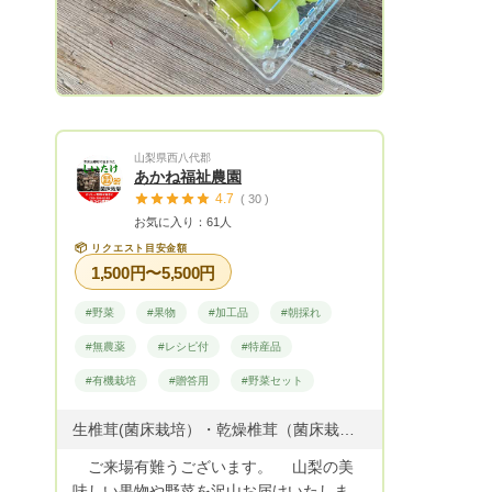
山梨県西八代郡
あかね福祉農園
4.7
( 30 )
お気に入り：61人
📦
リクエスト目安金額
1,500円〜5,500円
#野菜
#果物
#加工品
#朝採れ
#無農薬
#レシピ付
#特産品
#有機栽培
#贈答用
#野菜セット
生椎茸(菌床栽培）・乾燥椎茸（菌床栽培）・キクラゲ(菌床栽培夏季限定）・ミニトマト（水耕栽培）・トマト・生姜・にんにく（有機栽培）・黒ニンニク・たけのこ・茄子・きゅうり・ステビア（甘味料）・大葉・里芋・山梨県各市町村の特産品・加工品・旬の果物（ぶどう・栗・銀杏・柿・野菜類） セット企画・季節企画・栽培企画・企画販売を計画中です。 ご要望が在りましたらお寄せください。
ご来場有難うございます。 山梨の美
味しい果物や野菜を沢山お届けいたしま