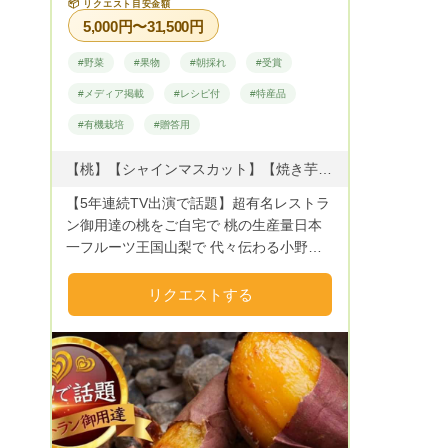
📦
リクエスト目安金額
5,000円〜31,500円
#野菜
#果物
#朝採れ
#受賞
#メディア掲載
#レシピ付
#特産品
#有機栽培
#贈答用
【桃】【シャインマスカット】【焼き芋】【干し柿】
【5年連続TV出演で話題】超有名レストラ
ン御用達の桃をご自宅で 桃の生産量日本
一フルーツ王国山梨で 代々伝わる小野桃
園三代目の小野晃良です🍑 当園の桃はＴ
Ｖや雑誌など数々のメディアで話題になっ
リクエストする
た レストランや洋菓子店で長年愛用され
続けています✨ さらには全国の桃好きなフ
ァンの皆様から 「スーパーの安い桃では
なく本物の美味しい桃が食べたい！」
「生産量日本一の山梨の本場の桃を味わっ
てみたい！」 「レストランでしか味わえ
ない極上の桃を自宅で楽しみたい！」 と