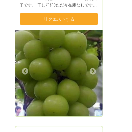
シエの方々は生産者を心から大切にしてく
了です。 干しﾌﾞﾄﾞｳただ今在庫なしです。
ださり、その想いが料理へと昇華されてお
令和6年度デラウエア終了です。
客様へと愛情が伝わっていくのが分かりま
リクエストする
す。当園の桃たちがキレイな姿で目の前に
出てきたときには胸にグッとくるものがあ
りました。そんな素晴らしい方々が作られ
る料理は食通をも唸らす日本屈指のレスト
ランさんです。 他、多数☆
Next