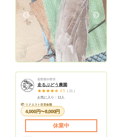
Next
長野県中野市
走るぶどう農園
4.5
( 21 )
お気に入り：12人
📦
リクエスト目安金額
4,000円〜8,000円
休業中