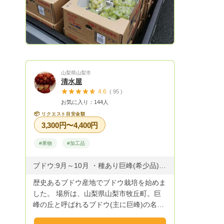
美味しいぶどうを全国にお届けします！
毎年9月から10月初めごろまでの収穫とな
ります。 ぜひお試しいただければ幸いで
す。
山梨県山梨市
清水屋
4.6
( 95 )
お気に入り：144人
📦
リクエスト目安金額
3,300円〜4,400円
#果物
#加工品
ブドウ:9月～10月 ・種あり巨峰(希少品):9月上旬～ ・種無し巨峰:9月上旬～ ・甲斐キング:9月上旬〜 ・藤稔:9月上旬〜 ・富士の輝:9月中旬〜 ・シャインマスカット:9月中旬～ ・マイハート:9月中旬～ ・サンシャインレッド(山梨県限定品種):9月中旬〜
歴史あるブドウ産地でブドウ栽培を始めま
した。 場所は、山梨県山梨市牧丘町。巨
峰の丘と呼ばれるブドウ(主に巨峰)の名産
地です。 最近ではシャインマスカットな