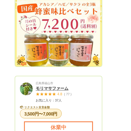
培の甲州ぶどうとマスカット・ベーリー
A、桃園地区の畑では百目柿、上宮地地区
の畑では桃と平核無柿・キウイ、落合地区
の畑ではスモモの貴陽、南湖地区の畑では
Next
シャインマスカット、と土地の適正に合わ
せ品種を変えて栽培しています。 幅広
い栽培品種と農産加工品により、通年に渡
って南アルプス天空舎のブランドの味を楽
しんでいただいています。拠点の天空の地
では、農地キャンプや農業体験、BBQもで
きますので、出掛けて楽しんでいただける
ことも可能です。 農業を産業とし、製
造業、加工業、観光業として私たちは取り
広島県福山市
組んでいます。
モリマサファーム
4.8
( 77 )
お気に入り：37人
📦
リクエスト目安金額
3,500円〜7,000円
休業中