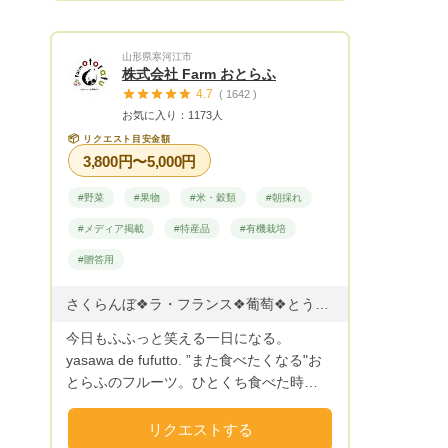
思います。 見た目はともかく、どれもま
ぁまぁ美味しいです(^^♪ またQRコードの
山形県寒河江市
レシピカードを同封させて頂いています。
株式会社 Farm おとらふ
(QRコードをスキャンすると、私がオスス
4.7
( 1642 )
メするレシピサイトにジャンプできますの
お気に入り：1173人
で、 キッチンでスマホ見ながらお料理で
📦
リクエスト目安金額
きますのでとっても便利です) 見たことも
3,800円〜5,000円
聞いたこともないヤサイでも、安心してお
料理して頂けます！！ せっかく買って頂
#野菜
#果物
#米・穀類
#朝採れ
いた元氣ヤサイを最後まで、 美味しく食
#メディア掲載
#特産品
#有機栽培
べて頂くことがGreenPlantのコンセプトで
す。 最後に... Green Plantは、少量多品種
#贈答用
栽培している小さな農園です。 生産から
発送までワンオペでやっているため、 メ
さくらんぼ❖ラ・フランス❖葡萄❖とうもろこし❖プラム ◇さくらんぼ ※佐藤錦と紅秀峰は同梱不可 佐藤錦 6月中旬～6月下旬 紅秀峰 6月中旬～6月末 ◇プラム 紅りょうぜん 7月下旬 ソルダム 7月下旬 貴陽 8月上旬 太陽 8月下旬 秋姫 9月上旬 ◇とうもろこし おおもの 8月上旬〜9月下旬 ◇ぶどう ピオーネ他 9月上旬〜9月下旬 シャインマスカット 9月上旬〜9月下旬 ◇洋梨 ラ・フランス 11月上旬〜12月上旬 シルバーベル 12月上旬 ◇りんご シナノスイート 11月上旬〜 シナノゴールド 11月下旬〜 サンフジ 12月上旬〜 ※作物の生育状況により収穫時期が変わります。
ールの返信などレスポンスが悪い場合があ
今日もふふっと笑える一日になる。
りますが、 必ずお返事しますのでしばし
yasawa de fufutto. ”また食べたくなる"お
お待ちください‼️ 私はご縁という言葉が大
とらふのフルーツ。ひとくち食べた時
好きで今までの人生振り返ってみても、
に“ふふっ”と思わず笑みがこぼれる果物づ
たくさんのご縁に支えられてきましたし、
くりを目指しています。 Farmおとらふの
リクエストする
これからもたくさんのご縁があると思いま