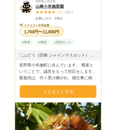
長野県上高井郡
山﨑小布施栗園
4.6
( 147 )
お気に入り：218人
📦
リクエスト目安金額
1,700円〜11,800円
#野菜
#果物
#野菜セット
〇ぶどう（巨峰 シャインマスカット） 〇小布施栗 リンゴ（ふじ 紅玉 シナノゴールド） ・家庭用野菜は、収穫ができましたので、ぜひご購入ください。 （昨年 野沢菜 チンゲンサイ 大根 かぼちゃ 紫カブ） ※家庭用栽培なので、まばらな大きさです。
長野県小布施町に住んでいます。 農家と
いうことで、誠意をもって対応をします。
栗栽培は、代々受け継がれ、畑仕事に精を
出しています。 栗栽培の他にりんご（紅
玉、ふじ等）、ぶどう（巨峰、シャインマ
リクエストする
スカット）を栽培しています。そのほかに
家庭用野菜を栽培しています。