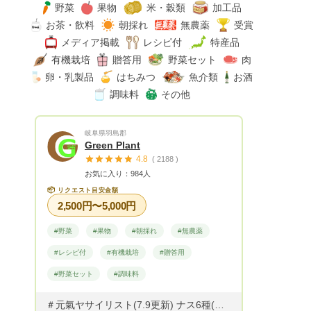
野菜
果物
米・穀類
加工品
お茶・飲料
朝採れ
無農薬
受賞
メディア掲載
レシピ付
特産品
有機栽培
贈答用
野菜セット
肉
卵・乳製品
はちみつ
魚介類
お酒
調味料
その他
岐阜県羽島郡
Green Plant
4.8
( 2188 )
お気に入り：984人
📦
リクエスト目安金額
2,500円〜5,000円
#野菜
#果物
#朝採れ
#無農薬
#レシピ付
#有機栽培
#贈答用
#野菜セット
#調味料
＃元氣ヤサイリスト(7.9更新) ナス6種(ゼブラ、ラテ、グリル、ふわとろ長、水ナス、千両2号)、オクラ4種(島オクラ、赤オクラ、エメラルド、ラヴィレージ)、トマト2種(フルティカ、アイコ)、ピーマン、インゲン3種(グリーン、ホワイト、パープル)、キュウリ3種(夏すずみ、ケンシロウ、ホワイティ)、ズッキーニ5種（UFO、ステラ、オーラム、ダイナー、ヤングマン）じゃがいも6種(シャイニールビー、ノーザンルビー、キタカムイ、とうや、北海こがね、長崎こがね）、モロヘイヤ、大葉、にんにく、サラダ水菜、赤水菜、ニラ、玉ネギ、赤玉ネギ、小松菜、ベビーリーフなどになります。 ※収穫タイミングなど、ご希望に添えない場合もあります。 ※サツマイモは、新聞に包んでお届けしています。 ※芋類、玉ねぎ、ニンニクは土付きで大小ミックスでお届けします。 ※ネギはダンボールの大きさに合わせてカットしてお届けします。 ※白菜、キャベツは、1/2カットでお届けします。 夏にはシャインマスカットをメインに、 ブドウを10種以上お届けしています！！ 出荷時期は8月中旬～10月上旬となります。