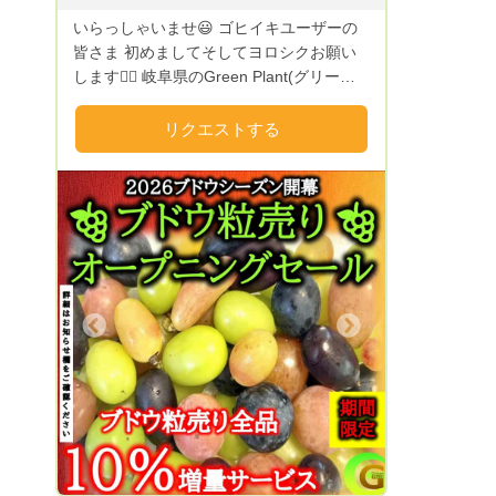
いらっしゃいませ😃 ゴヒイキユーザーの
皆さま 初めましてそしてヨロシクお願い
します🙇‍♂️ 岐阜県のGreen Plant(グリーン
プラント) ファーマータカハシです。
Green Plantのヤサイたちは、種から有機
リクエストする
肥料だけでじっくり・やさしく育てていま
すので、 味が濃く美味しいと、多くユー
ザーさまからお墨付きを頂いております‼️
また無農薬なので、安心安全です！！ 昨
今の自然環境はとても過酷です。 そんな
中で育ったワイルドなヤサイたちは、キレ
イなものばかりではなく、 少々の虫食い
や若干形が悪いものもあります。それらも
Next
自然からの贈り物！！ 大事に食べて頂き
たいので出荷しています。 パワーみなぎ
るヤサイを毎日食べているので、私はとて
も元氣です!(^^)! 皆さまにも、ぜひ味わ
って頂きたいです！！ また私自身、料理
が大好きで、レシピコンテンツにも 多数
投稿してますのでぜひチェック頂けたらと