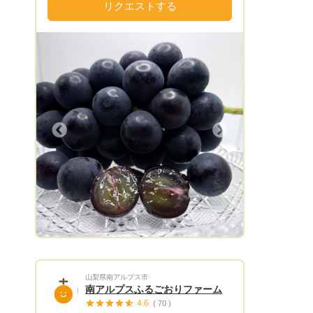
どの品種も多く栽培されブドウの一大産地
リクエストする
として有名な地域です。 そんなブドウの
産地で育った私ですが、ブドウの栽培につ
いて農業大学校で学び2021年よりブドウ
の栽培を開始いたしました。 巨峰はもち
ろんですが、それ以外の様々な品種を栽培
しておりますので是非リクエストをお待ち
しております。 なお、清水屋のブドウは
完熟品をお送りさせていただいておりま
Next
す。 ブドウは完熟すると脱粒しやすくな
るという特性があります。(特に巨峰、ピ
オーネ) 梱包には細心の注意をはらってお
りますが、もし脱粒があった場合には完熟
している証しとしてご賞味いただければと
存じます。
山梨県南アルプス市
南アルプスふるごおりファーム
4.6
( 70 )