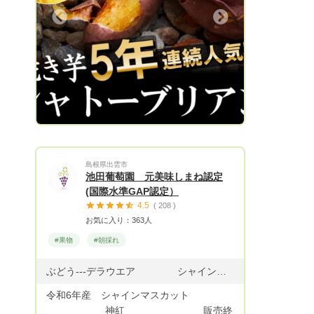
の多くのご期待を頂き今では全国津々浦々
Next
の桃好きなファンから注文が殺到しており
ます✨ もっと多くの方に楽しんで頂きた
い！本物の桃を味わって頂きたい！ 当園
の桃がもっと手軽にご自宅で楽しめるよう
心を込めてお届けします☆ スーパーでは
なかなか味わえない濃厚ジューシーな桃は
もちろん 1年でごくわずかしか採れない個
数限定の貴重な桃や 日本全国でわずか4人
しか作っていない超希少な幻の桃 贈答用
島根県出雲市
に送れば絶対に喜ばれる縁起が良い紅白の
池田葡萄園 元美味しまね認定
桃など 当園では27種類の桃を作っていま
(国際水準GAP認定）
すので 他では絶対味わうことのできない
4.5
( 208 )
桃をぜひ堪能して下さい🍑 【小野桃園の
お気に入り：363人
主な取引実績】 ★薫HIROOレストランさ
#果物
#朝採れ
ん★ 予約が困難なお店として有名でミシ
ュラン星を獲得した長谷川稔さんが広尾へ
ぶどう---デラウエア シャインマスカット ﾋﾟｵｰﾈ等 紫苑
展開される有名レストラン。口コミサイト
では史上最速で4.5点超を達成した業界内
令和6年産 シャインマスカット
で話題となっています。シェフからパティ
神紅 販売終