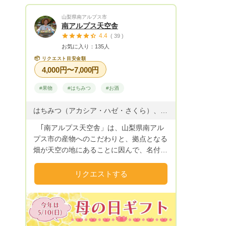
山梨県南アルプス市
南アルプス天空舎
4.4
( 39 )
お気に入り：135人
📦
リクエスト目安金額
4,000円〜7,000円
#果物
#はちみつ
#お酒
はちみつ（アカシア・ハゼ・さくら）、ワイン（甲州ぶどうの白ワインとオレンジワイン）、シャインマスカット、すもも貴陽、桃、干し柿（百目・平核無）、キウイ
｢南アルプス天空舎」は、山梨県南アル
プス市の産物へのこだわりと、拠点となる
畑が天空の地にあることに因んで、名付け
たブランド名です。天空の地からは、富士
山や八ヶ岳、甲府盆地が一望でき、主に養
リクエストする
蜂と垣根ぶどう栽培を展開し、はちみつと
ワイン、ジュースといった農産加工品を生
み出しています。 南アルプス市内に点
在している畑では、飯野地区の畑では棚栽