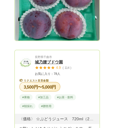
長野県千曲市
城乃腰ブドウ園
4.9
( 114 )
お気に入り：78人
📦
リクエスト目安金額
3,500円〜5,000円
#果物
#加工品
#お茶・飲料
#朝採れ
#贈答用
〈価格〉 ☆ぶどうジュース 720ml（2024年産）1本 ¥2000 現在完売中 ♡ナガノパープル１房ピオーネ２房分搾ってます。 ☆りんごジュース サンフジ 1ｌ ￥1000 ☆〃 （＋無農薬ジンジャーpiony農園） 720ml ￥1500 ♡720mlはりんご3.5個分 1000mlは5個分搾ってます。 ジュース送料 2本まで80サイズ 4本まで100サイズ ☆ドライりんご40g ￥500 現在完売中 ☆ぶどう品種（9月〜10月）2026年9/1〜予約開始 巨峰 ナガノパープル ピオーネ シャインマスカット クィーンニーナ クィーンルージュ 雄宝 オリエンタルスター他 ぶどうmix詰合せ 2キロ（4〜5房）¥3500 3キロ（6〜7房）¥5000 4キロ（8〜9房）¥6500 ☆りんご品種（10月〜11月） 2026年 シナノリップ（8/5〜8/10） 秋映（10/1〜10/5） シナノスイート（10/15〜10/20） シナノホッペ ↓ ムーンルージュ↓ 王林 ↓ サンふじ （11/5〜11/15） 3キロ（7〜10個）¥3000 5キロ（12〜18個）¥5000 自家用はご相談ください。