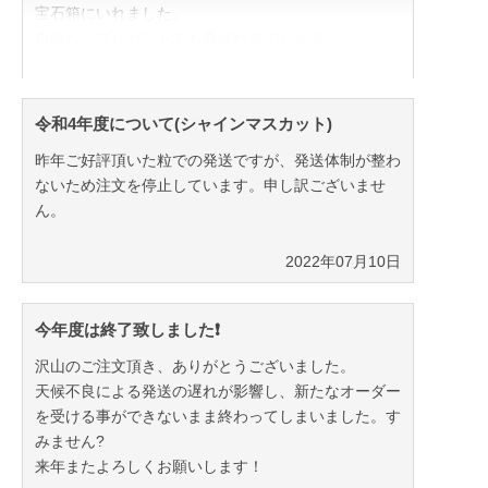
宝石箱にいれました。
自分へ、プレゼントでも喜ばれるでしよう
箱を明ける時のウキウキを感じて下さい。
内容量:３６粒
令和4年度について(シャインマスカット)
金額:2,800円(送料別)
昨年ご好評頂いた粒での発送ですが、発送体制が整わ
送料は関東近辺は、1,200円を目安にしてください。
ないため注文を停止しています。申し訳ございませ
ん。
2022年07月10日
今年度は終了致しました❗️
沢山のご注文頂き、ありがとうございました。
天候不良による発送の遅れが影響し、新たなオーダー
を受ける事ができないまま終わってしまいました。す
みません?
来年またよろしくお願いします！