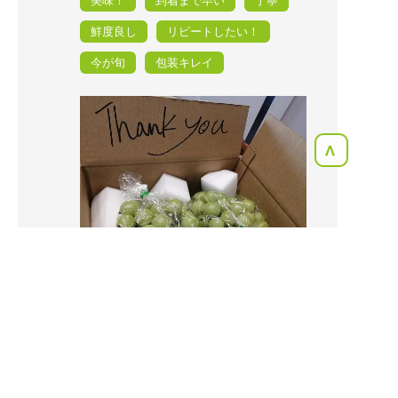
美味！
到着まで早い
丁寧
鮮度良し
リピートしたい！
今が旬
包装キレイ
<
2023年09月14日
いずまふ