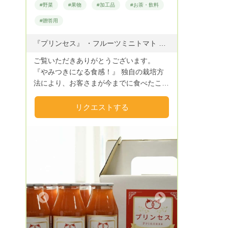
#野菜
#果物
#加工品
#お茶・飲料
#贈答用
『プリンセス』 ・フルーツミニトマト ・プリンセスカレー ・プリンセスジュース
ご覧いただきありがとうございます。
『やみつきになる食感！』 独自の栽培方
法により、お客さまが今までに食べたこと
のない様な『プリンセス🍅』大切な方への
贈り物としても御満足を頂けます。 ま
リクエストする
た、プリンセス🍅を使用した特製トマトカ
レー🍛、プリンセスジュース🥤の販売も始
めました。ぜひ一度御賞味下さい。 ま
た、北海道から沖縄まで全国発送を承って
おります。大切なご家族やご友人へギフト
品としてお届けもできます。 お気軽にお
申し付けください。 内容につきまして
は、コメント欄をご確認ください。 な
Next
お、送料は別途にて全国各地へお届け致し
ております。