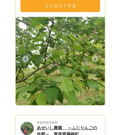
果物は 大小混合の南高梅(青梅) 2キロ箱
リクエストする
2800円 (送料別) 5キロ箱 5600円 (送料別)
9月中旬頃から11月上旬の果物は 大小混合
のたねなし柿をご用意させていただきます
( * . .)" 2キロ箱 1500円 約9個or10個 5キロ
箱 3500円 約25から30個 ーーーーーーー
ーーーーーーーーーーー 11月からの果物
は、 大小混合のみかん🍊をご用意させて
いただきます( ᵕᴗᵕ ) 3キロ箱 60サイズ
Next
1500円 約20個 5キロ箱 80サイズ 3000円
約50個前後 10キロ箱 100サイズ 4000円
約100個前後 ━━━━━━━━━━━━━━━ 2月から
の果物は、 大小混合のはっさくをご用意
させていただきます( ᵕᴗᵕ ) 5キロ箱 80サイ
ズ 3000円 約18個前後 10キロ箱 100サイ
ズ 4200円 約36個前後 ━━━━━━━━━━━━━━━
2月からの果物は、 大小混合のポンカン🍊
をご用意させていただきます( ᵕᴗᵕ ) 2キロ
青森県南津軽郡
箱 60サイズ 1500円 5キロ箱 80サイズ
あせいし農園 ～ふじりんごの
3200円 ━━━━━━━━━━━━━━━ 2月下旬からの
故郷～ 青森県藤崎町