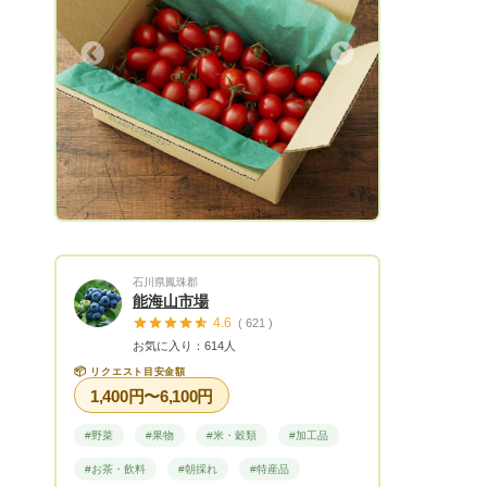
まで、一貫して請け負える仕組みを構築い
たしました。 一度食べたら忘れられなく
なる、新鮮で美味しい野菜や加工品が当社
Next
の強みです。 美味しい野菜を待ち望んで
くださる皆さまへ、まごころ込めた商品を
お届けいたします。 手をかけて丁寧に生
産された野菜は、特別な方へのギフトとし
てもご好評いただいております。
石川県鳳珠郡
能海山市場
4.6
( 621 )
お気に入り：614人
📦
リクエスト目安金額
1,400円〜6,100円
#野菜
#果物
#米・穀類
#加工品
#お茶・飲料
#朝採れ
#特産品