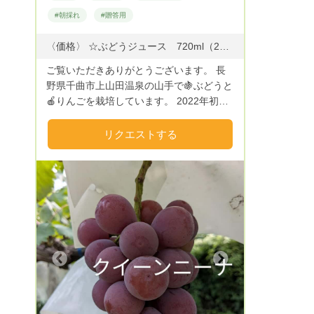
#朝採れ
#贈答用
〈価格〉 ☆ぶどうジュース 720ml（2024年産）1本 ¥2000 現在完売中 ♡ナガノパープル１房ピオーネ２房分搾ってます。 ☆りんごジュース サンフジ 1ｌ ￥1000 ☆〃 （＋無農薬ジンジャーpiony農園） 720ml ￥1500 ♡720mlはりんご3.5個分 1000mlは5個分搾ってます。 ジュース送料 2本まで80サイズ 4本まで100サイズ ☆ドライりんご40g ￥500 現在完売中 ☆ぶどう品種（9月〜10月）2026年9/1〜予約開始 巨峰 ナガノパープル ピオーネ シャインマスカット クィーンニーナ クィーンルージュ 雄宝 オリエンタルスター他 ぶどうmix詰合せ 2キロ（4〜5房）¥3500 3キロ（6〜7房）¥5000 4キロ（8〜9房）¥6500 ☆りんご品種（10月〜11月） 2026年 シナノリップ（8/5〜8/10） 秋映（10/1〜10/5） シナノスイート（10/15〜10/20） シナノホッペ ↓ ムーンルージュ↓ 王林 ↓ サンふじ （11/5〜11/15） 3キロ（7〜10個）¥3000 5キロ（12〜18個）¥5000 自家用はご相談ください。
ご覧いただきありがとうございます。 長
野県千曲市上山田温泉の山手で🍇ぶどうと
🍎りんごを栽培しています。 2022年初め
てジュース加工に挑戦。 素材を丁寧に選
別し搾った無添加の果汁100％です。 ゴヒ
リクエストする
イキお願いします。 個人農家のため、た
くさんはありません。品切れの際はご容赦
ください。
Next