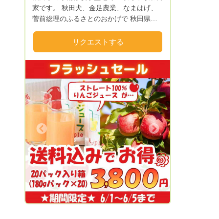
家です。 秋田犬、金足農業、なまはげ、
菅前総理のふるさとのおかげで 秋田県は
名が知られましたが りんごも知って頂き
たいです❗ 私をはじめ妻、父、子供３人の
リクエストする
6人家族で、 猫の名前はちびちゃんです。
りんごを作るのは リンゴの樹で 私はり
んごの出来る環境作りが仕事です。 健康
な「りんごの樹」は、お日様を十分にあび
ると、青々とした葉っぱが生えてきます。
そして、それらから良い花芽ができ、美味
しい「ふじ」が生まれるように、 四季を
とおして育むのが、わたしの仕事です。
Next
美味しいものは、すべての総合的なものが
からみ合い出来上がります。 種を蒔い
て、夏でも秋でも収穫できるのと違い、
果樹においては、農薬をかけないことが安
全性とも言い切れません。 有機栽培が美
味しさだけではありません。 健康な樹で
あること、健康な葉であること、 そし
て、天の理、地の理によって、タイミング