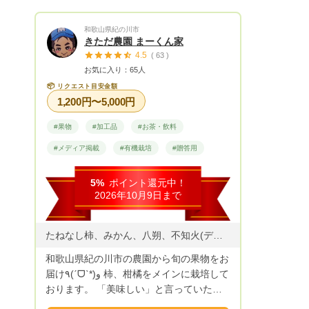
和歌山県紀の川市
きただ農園 まーくん家
4.5
( 63 )
お気に入り：65人
📦
リクエスト目安金額
1,200円〜5,000円
#果物
#加工品
#お茶・飲料
#メディア掲載
#有機栽培
#贈答用
5%
ポイント還元中！
2026年10月9日まで
たねなし柿、みかん、八朔、不知火(デコポン) 、はっさくジュース、南高梅、キウイ
和歌山県紀の川市の農園から旬の果物をお
届け٩(ˊᗜˋ*)و 柿、柑橘をメインに栽培して
おります。 「美味しい」と言っていただ
ける果物目指してます( ᵕᴗᵕ ) 6月上旬頃の