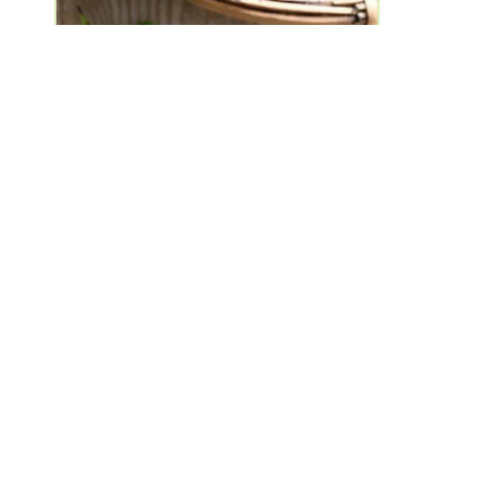
高知県吾川郡
高知水田農園
4.7
( 16 )
お気に入り：33人
📦
リクエスト目安金額
1,080円〜2,160円
休業中
#野菜
#加工品
#お茶・飲料
#メディア掲載
#野菜セット
現在荷造りできるもをご案内します ＊2023/5/25現在 生姜、男爵新じゃが、ラリーのホワイトきゅうり、土佐翡翠かぼちゃ（棚栽培の韓国カボチャ）、コリンキー、玉ねぎ、人参、土佐紅さつまいも、土ごぼう、高知生姜CHAI、などとなっております。 今月のちょこっとお野菜サービスは「小袋入り生姜」（フォトブックのお写真を参照ください。）、若しくは「高知生姜CHAI」、カラフル切り干し大根、からお選びください。
おまかせお野菜セットはしばらくお休みま