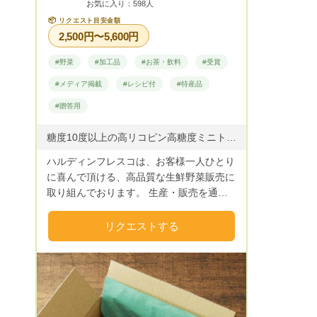
お気に入り：598人
場合もあります。ご了承くださいませ。
📦
リクエスト目安金額
（2月7日現在） ・２月９日着便：〇（対
2,500円〜5,600円
応可能） ・２月１０日着便：×（すでに一
杯） ・２月１１～１７日着便以降～：
#野菜
#加工品
#お茶・飲料
#受賞
×（お店事情により対応不可） ・２月１８
#メディア掲載
#レシピ付
#特産品
日着便以降～：〇（対応可能） ※）わずか
に対応可能でもすでに一杯になっている場
#贈答用
合もあります。ご了承くださいませ。 ※対
応可能でもすぐに一杯になる可能性があり
糖度10度以上の高リコピン高糖度ミニトマトシュガープラム、濃厚シュガープラムジュース、サニー&グリーンレタス(根付き)、シソ(根付き)、バジル(根付き)...他多数
ます。その場合は、別の日にお願いする場
ハルディンフレスコは、お客様一人ひとり
合がございます。 着便指定される場合
に喜んで頂ける、高品質な生鮮野菜販売に
は、候補を2つ以上ご用意ください。
取り組んでおります。 生産・販売を通じ
て「野菜による身体の健康」をお届けいた
します。 お届けする野菜は日本国内8ヶ所
リクエストする
（千葉県印西市・長野県東御市・長野県軽
井沢町）にある農場で1年を通して生産し
ており、生鮮野菜に関しては、いち早く
工程をシステム化し、商品開発・生産・販
売・デリバリー、コンシューマーサポート