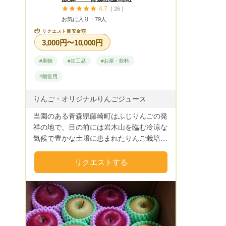
果物は、 大小混合の不知火（デコポン）
4.7
( 26 )
🍊をご用意させていただきます( ᵕᴗᵕ ) 2キ
お気に入り：79人
ロ箱 60サイズ 1500円 5キロ箱 80サイズ
📦
リクエスト目安金額
3500円 ━━━━━━━━━━━━━━━ ※全て送料別
3,000円〜10,000円
になります。 はっさくジュース 720ml1本
1400円 180ml1本 400円 もありますの
#果物
#加工品
#お茶・飲料
で、 ご検討の程よろしくお願いします(
#贈答用
ᵕᴗᵕ ) 指名リクエストお待ちしております
(*^^*)
りんご・オリジナルりんごジュース
当園のある青森県藤崎町はふじりんごの発
祥の地で、目の前には岩木山を臨む冷涼な
気候で豊かな土壌に恵まれたりんご栽培に
は最適な場所です☆一つ一つ丁寧に育て上
げたりんごを当園りんご専用冷蔵庫にで鮮
リクエストする
度管理を徹底し、鮮度の良いりんごを産地
直送で皆様へお届けします★