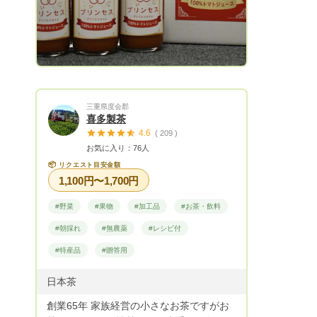
三重県度会郡
喜多製茶
4.6
( 209 )
お気に入り：76人
📦
リクエスト目安金額
1,100円〜1,700円
#野菜
#果物
#加工品
#お茶・飲料
#朝採れ
#無農薬
#レシピ付
#特産品
#贈答用
日本茶
創業65年 家族経営の小さなお茶ですがお