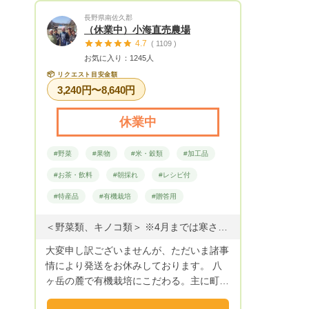
よく管理作業を行い 美味しいと評価され
長野県南佐久郡
るりんごが出来ると思います。 そんな思
（休業中）小海直売農場
いを抱きながら毎日、仲間とともに、また
4.7
( 1109 )
学び続けて生かされております。 そのよ
お気に入り：1245人
うな環境で出来たりんご お試しくださ
📦
リクエスト目安金額
い。 第124回県の品評会で ふじりんご
3,240円〜8,640円
農林水産大臣賞、県知事賞 第一等賞受賞
農家から全国各地域に直送します❗
休業中
#野菜
#果物
#米・穀類
#加工品
#お茶・飲料
#朝採れ
#レシピ付
#特産品
#有機栽培
#贈答用
＜野菜類、キノコ類＞ ※4月までは寒さが厳しい為、葉物野菜のご用意は出来かねます。 【野菜＆きのこ】大根、人参、じゃがいも、サツマイモ、里芋、菊芋、玉ねぎ、白菜、ねぎ、ハクレイダケ他 【果物】りんご ＜豆類、米類、粉類＞ ・くらかけ豆(青大豆の一種) ・米 ・そば粉・きな粉(くらかけ豆特製きな粉) ＜乾燥食材、加工品＞ ・凍み餅（福島県飯館との交流で生まれた商品です） ・ひまわり油（身体にやさしい商品です） ・小海そば（乾麺） ・玄うどん（小海では昔から食べられてきたうどんです） ・にんにく味噌（ごはんのお供に大人気の商品です） ・ラー油にんにく ・漬物各種（無着色、無添加の手作り品） ・人参ジュース（地元の農家さん特製） ＜冷凍商品＞：冷凍商品はクール便と混載できませんのでご了承ください。 ・各種おやき、おまんじゅう（冷凍、手作り品です） おまんじゅうは、いくさ、いわたけ、こしあん おやきは、野沢菜、はくれいだけ、つぶあん、ナス味噌がございます。 いくさはエゴマのことです。甘味があり食べやすい味です。 いわたけは、岩にはえるキクラゲのようなキノコで大変貴重な食材です。大変栄養価が高いですが、ちょっと癖のある味です。
大変申し訳ございませんが、ただいま諸事
情により発送をお休みしております。 八
ヶ岳の麓で有機栽培にこだわる。主に町の
農家さんを中心に作られた団体です。 美