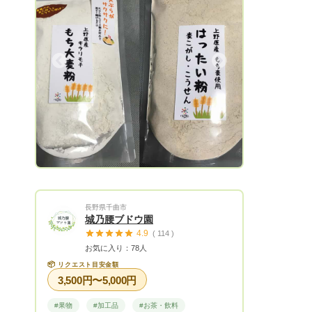
私たちは「食品」ではなく「食べ物」とし
てのこだわりを持って生産し加工品作りを
行っております。
Next
長野県千曲市
城乃腰ブドウ園
4.9
( 114 )
お気に入り：78人
📦
リクエスト目安金額
3,500円〜5,000円
#果物
#加工品
#お茶・飲料