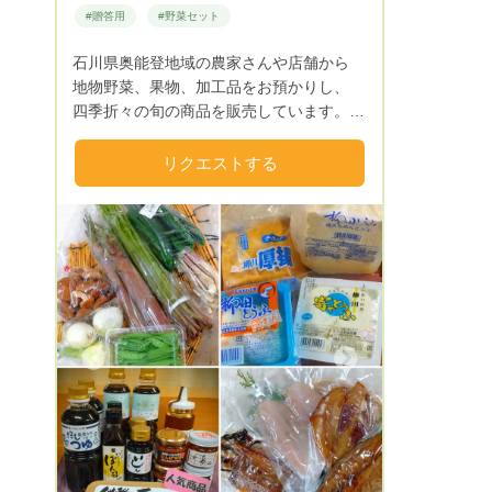
#贈答用
#野菜セット
石川県奥能登地域の農家さんや店舗から
地物野菜、果物、加工品をお預かりし、
四季折々の旬の商品を販売しています。
春は山菜、夏はブルーベリーやスイカ、
秋は天然キノコ、冬は海藻など、能登なら
リクエストする
ではがいっぱいです。
Next