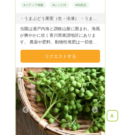
#メディア掲載
#レシピ付
#特産品
・うまぶどう果実（生・冷凍） ・うまぶどうツル（生・乾燥） ・うまぶどう茶 ・秋摘みブレンドうまぶどう茶 ・温活ブレンドうまぶどう茶 ・うまぶどう苗 その他薬用入浴剤、ドライハーブ ※うまぶどう（正式名称：野葡萄）
当園は瀬戸内海と讃岐山脈に囲まれ、海風
が爽やかに吹く香川県東讃地区にありま
す。 農薬や肥料、動物性堆肥は一切使わ
ず、野生種の「ウマブドウ」を移植栽培し
ております。 「酵素」を活かした独自の
リクエストする
非加熱加工で、自然の恵みをお茶などにし
てお届けします。 うまぶどう果実を、夏
は「生」で、「冷凍」は1年を通して出荷
できる日本唯一の農家でもあります。 ど
うぞよろしくお願い致します。
Next
<