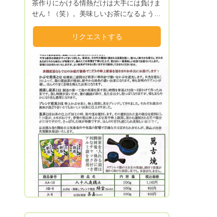
茶作りにかける情熱だけは大手には負けま
せん！（笑）。美味しいお茶になるように
日々、考え努力をして栽培、製造に取り組
んでます！茶園直送の製造直売ですのでリ
リクエストする
ーズナブルな価格でお手元にお届けしま
す！ ◎お茶に合う、農産物、海産物の販売
も開始しました♪ 是非是非リクエストお待
ちしております
Next