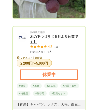
宮崎県児湯郡
木の下つづき【６月より休業で
す】
4.7
( 117 )
お気に入り：75人
📦
リクエスト目安金額
2,200円〜5,000円
休業中
#野菜
#果物
#加工品
#お茶・飲料
#特産品
#贈答用
#野菜セット
【青果】キャベツ、レタス、大根、白菜、人参、生しいたけ、胡瓜、トマト、ミニトマト、ピーマン、ナス、ズッキーニ、ニラ、水菜、ブロッコリー、スナップエンドウ、ひょっとこみかん、金柑、その他