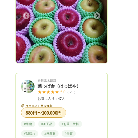
Next
香川県木田郡
葉っぱ舎（はっぱや）
5.0
( 25 )
お気に入り：47人
📦
リクエスト目安金額
880円〜100,000円
#果物
#加工品
#お茶・飲料
#朝採れ
#無農薬
#受賞