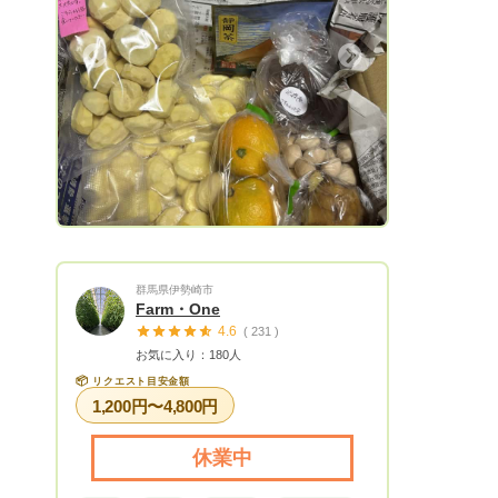
Next
群馬県伊勢崎市
Farm・One
4.6
( 231 )
お気に入り：180人
📦
リクエスト目安金額
1,200円〜4,800円
休業中