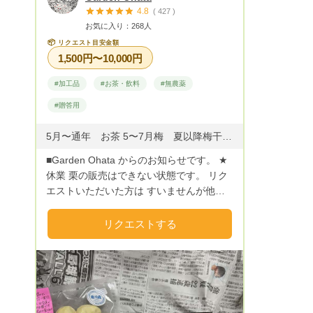
4.8
( 427 )
お気に入り：268人
📦
リクエスト目安金額
1,500円〜10,000円
#加工品
#お茶・飲料
#無農薬
#贈答用
5月〜通年 お茶 5〜7月梅 夏以降梅干し 8月下旬〜10月初旬頃まで 生栗 9～12月頃まで剥き栗のパックもできます 剥き栗は保存栗がなくなったら終了です！
■Garden Ohata からのお知らせです。 ★
休業 栗の販売はできない状態です。 リク
エストいただいた方は すいませんが他で
の購入よろしくお願いいたします。
リクエストする