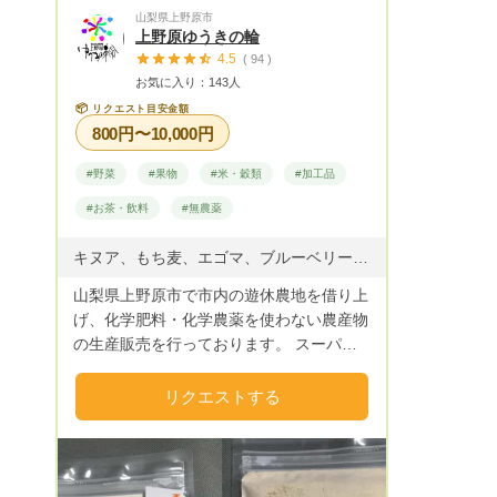
山梨県上野原市
上野原ゆうきの輪
4.5
( 94 )
お気に入り：143人
📦
リクエスト目安金額
800円〜10,000円
#野菜
#果物
#米・穀類
#加工品
#お茶・飲料
#無農薬
キヌア、もち麦、エゴマ、ブルーベリー、果野菜
山梨県上野原市で市内の遊休農地を借り上
げ、化学肥料・化学農薬を使わない農産物
の生産販売を行っております。 スーパー
フード「キヌア」の国産栽培に取り組み8
年になります。キヌアの加工品や、エゴマ
リクエストする
栽培、ブルーベリー栽培や今年からもち麦
の栽培も始めました。 食は人が生きるた
めの最も必要なものであるとの認識から、
近年食べ物は「食品」と言われていますが