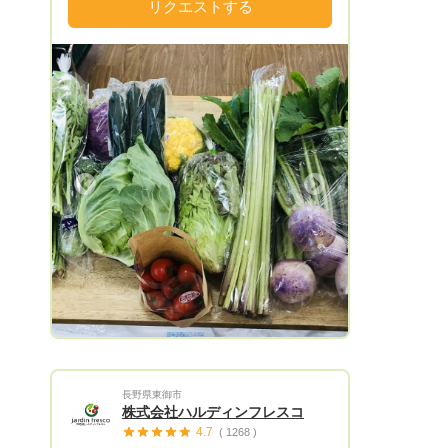
味しい空気や澄んだ水。 春は山菜。 夏は
リクエストする
高原野菜。 秋はキノコや根菜。 冬は凍み
豆腐。凍み大根。 ※冬場は葉物野菜をはじ
めとした新鮮お野菜はご用意ができませ
ん。 都会では中々みかけないものだった
り、馴染みのあるものでも味がうんと違っ
たりと面白い商品ばかりです。 一人でも
多くの方が小海町のお野菜に興味を持って
頂ければ幸いです。 ※）送料は別でお願い
Next
します。 お願いがあります。商品ご希望
の際に、指定商品のみ希望される場合は、
その商品のみ希望と明記していただくとあ
りがたいです。 私どもは基本いろいろな
お野菜を扱っておりますので、お客様のお
好み野菜とお任せで構成しております。単
品を多く希望される場合は、物によっては
ご希望に添えない場合もありますのでお問
い合わせ時に一度確認連絡をお願いしま
長野県東御市
す。 誠に勝手ではございますが、下記に
株式会社ハルディンフレスコ
配達日の現状をお知らせします。 ※）わず
4.7
( 1268 )
かに対応可能でもすでに一杯になっている