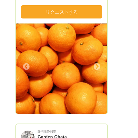
量と売上高を誇ります。 みかん栽培に適
した気候のもと、真面目に農業に向き合
リクエストする
い、皆様から愛される高品質のみかんを生
産しています！ 柑橘のど真ん中「愛媛県
八幡浜市」より”旬”をお届けします！！
Next
静岡県静岡市
Garden Ohata