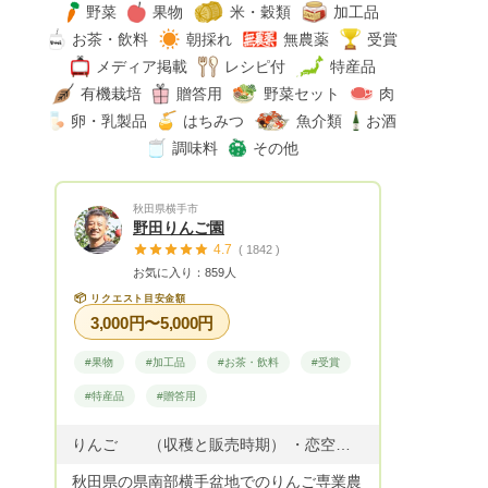
野菜
果物
米・穀類
加工品
お茶・飲料
朝採れ
無農薬
受賞
メディア掲載
レシピ付
特産品
有機栽培
贈答用
野菜セット
肉
卵・乳製品
はちみつ
魚介類
お酒
調味料
その他
秋田県横手市
野田りんご園
4.7
( 1842 )
お気に入り：859人
📦
リクエスト目安金額
3,000円〜5,000円
#果物
#加工品
#お茶・飲料
#受賞
#特産品
#贈答用
りんご （収穫と販売時期） ・恋空 8月中旬 収穫・販売 ・つがる 8月下旬から9月 収穫・販売 ・トキ 9月下旬から10月上旬 収穫・販売 ・やたか 9月下旬から10月上旬 収穫・販売 ・シナノスイート 10月上中旬 収穫・販売 貯蔵して3月から5月販売 ・シナノゴールド 10月下旬 収穫・販売 4月まで ・ゆめあかり 10月下旬収穫・貯蔵して5月から初夏まで販売 ・ふじ 11月上旬収穫・販売 4月まで販売
秋田県の県南部横手盆地でのりんご専業農