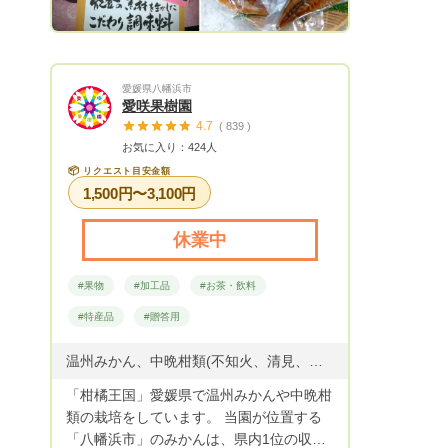
愛媛県八幡浜市
愛咲果樹園
4.7
( 839 )
お気に入り：424人
📦
リクエスト目安金額
1,500円〜3,100円
休業中
#果物
#加工品
#お茶・飲料
#特産品
#贈答用
温州みかん、中晩柑類(不知火、清見、甘平、せとか、はるみ、まどんな、ブラッドオレンジ、伊予柑、ポンカン、河内晩柑、カラマンダリン、レモン等)
「柑橘王国」愛媛県で温州みかんや中晩柑
類の栽培をしています。 当園が位置する
「八幡浜市」のみかんは、県内1位の収穫