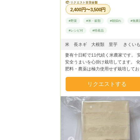
📦
リクエスト目安金額
2,400円〜3,500円
#野菜
#米・穀類
#朝採れ
#無農
#レシピ付
#特産品
妻有十日町で11代続く米農家です。 
安全うまいを心掛け栽培してます。 化学
肥料・農薬は極力使用せず栽培してお
す。
リクエストする