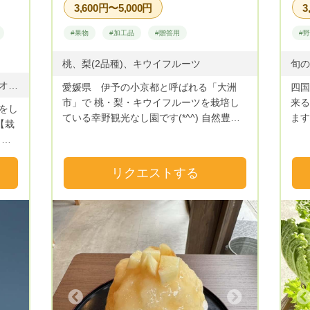
3,600円〜5,000円
3
で虫
ん…
#果物
#加工品
#贈答用
#
法なのです。
てい
桃、梨(2品種)、キウイフルーツ
ん。
じゃがいも きゅうり ズッキーニ オクラ さつまいも 他
愛媛県 伊予の小京都と呼ばれる「大洲
四国
で把
市」で 桃・梨・キウイフルーツを栽培し
来る
が小
をし
ている幸野観光なし園です(*^^) 自然豊か
ます
を地
な緑の山に囲まれた広大な土地で育てた新
ーや
て畑
、畜
鮮な果物を お客様に美味しい、また食べ
多品
最後
、野
たい。と言っていただけるように愛情込め
事を
で、
リクエストする
て１年間栽培しています。当園では農薬の
顔を
操作
付着を少なくするために１つずつ袋かけを
ス・
個性
して安心・安全にご賞味いただけます。 ※
are
して
桃(あかつき)毎年：７月１５日前後より発
べてい
送予定。 梨８月～１０月。２品種（豊
@cr
水・新高） 豊水(９月) 酸味★★☆☆☆甘
htt
み：★★★★☆ 新高(１０月)酸味
ーも
★★☆☆☆甘み：★★★★☆ キウイフルー
Next
Previous
ツ（１２月～２月）