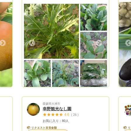
す。
時、
度ご
は一
はき
おり
には
客様
なも
いま
Next
Previous
る事
でお
す。
てい
るの
れば幸いで
薬・
不使
薬・
愛媛県大洲市
わるのか。 当
幸野観光なし園
に、
4.6
( 26 )
その
お気に入り：80人
く、
📦
📦
リクエスト目安金額
リ
発信