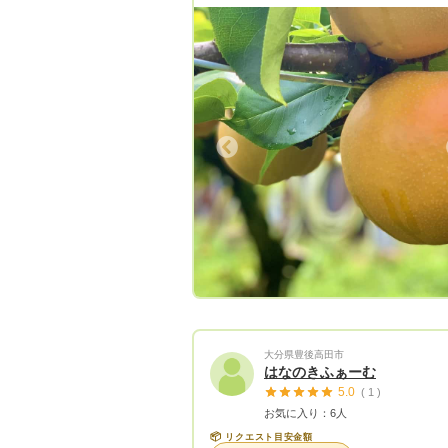
とプライドを持って 精進しておりま
本場の梨を、香士梨園の梨を ぜひ一
賞味ください☺️ 後悔はさせません。 皆さ
まからのご注文、 心よりお待ちして
ます！ 👇Instagram👇 香士梨園で検索
Previous
Next
Previous
大分県豊後高田市
はなのきふぁーむ
5.0
( 1 )
お気に入り：6人
📦
リクエスト目安金額