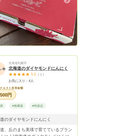
Next
北海道札幌市
北海道のダイヤモンドにんにく
5.0
( 1 )
お気に入り：4人
クエスト目安金額
,500円
野菜
#無農薬
#特産品
道のダイヤモンドにんにく
道、丘のまち美瑛で育てているブラン