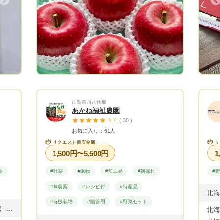
Next
Previous
山梨県西八代郡
あかね福祉農園
4.7
( 30 )
お気に入り：61人
📦
📦
リクエスト目安金額
リ
1,500円〜5,500円
1
薬
#野菜
#果物
#加工品
#朝採れ
#
#無農薬
#レシピ付
#特産品
北海
#有機栽培
#贈答用
#野菜セット
じゃがいも 男爵 メークイン（熟成） さつまいも 安納芋、紅はるか、紅あずま 大根 水菜 サニーレタス 白菜
北海