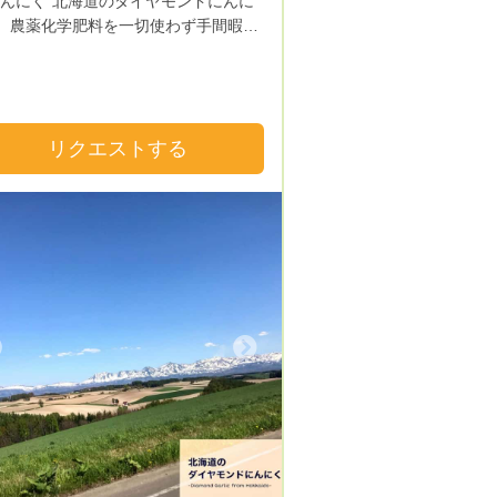
んにく”北海道のダイヤモンドにんに
。 農薬化学肥料を一切使わず手間暇か
が故の少量生産。希少性の高いまるで
ヤモンドのようなにんにくです。 ”香
く匂わない”生でも食べれちゃう。 こ
でにないフレッシュなにんにく体験を
リクエストする
//camp-
.jp/projects/view/414446?
=food_fresh
s://instagram.com/diamondninniku?
_medium=copy_link
Next