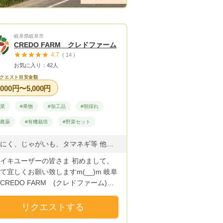
岐阜県岐阜市
CREDO FARM クレドファーム
4.7
( 14 )
お気に入り：42人
クエスト目安金額
,000円〜5,000円
野菜
#果物
#加工品
#朝採れ
無農薬
#有機栽培
#野菜セット
にんにく、じゃがいも、タマネギ等 他少量畑にてピーマン・ナス・ししとう・越谷インゲン・ミニトマト・十六ささげ等を栽培しています。
イキユーザーの皆さま 初めまして。
て宜しくお願い致しますm(__)m 岐阜
CREDO FARM (クレドファーム)
ます。 CREDO FARMでは”安
安全”はもとより新鮮で美味しく、 元
リクエストする
なれる野菜を育てています。 栽培