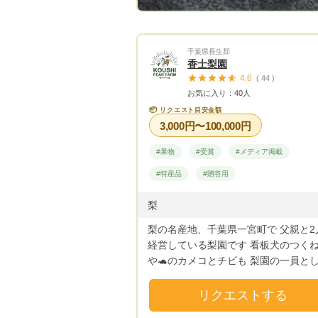
千葉県長生郡
香士梨園
4.6
( 44 )
お気に入り：40人
📦
リクエスト目安金額
3,000円〜100,000円
#果物
#受賞
#メディア掲載
#特産品
#贈答用
梨
梨の名産地、千葉県一宮町で 父親と2
経営している梨園です 看板犬のつくね
や🐢のカメコとチビも 梨園の一員と
やっております☺️ 一宮ブランドである ＂
ながいき梨＂ その中でも、私達、香
リクエストする
園の梨は 格別です。 味になによりの