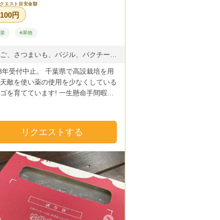
クエスト目安金額
,100円
野菜
#果物
いちご、さつまいも、バジル、パクチー、とうがらし、枝豆
年受付中止。 千葉県で高設栽培を用
天敵を使い薬の使用を少なくしている
ゴを育てています! 一生懸命手間暇か
、フレシュな苺をお届けします! イチ
時期になりました！ イチゴの詰め合
なる物は、小パックの発送手段が無い
リクエストする
難しいです。 冷凍イチゴと贈答用の
ゴがメインになります！ リクエスト
額に合うようにご提案させて下さい♪