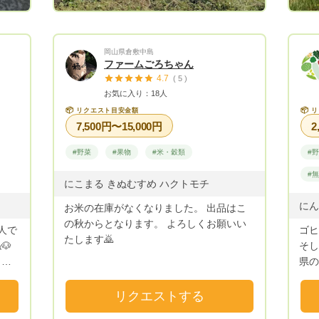
岡山県倉敷中島
ファームごろちゃん
4.7
( 5 )
お気に入り：18人
📦
📦
リクエスト目安金額
リ
7,500円〜15,000円
2
#野菜
#果物
#米・穀類
#
#
にこまる きぬむすめ ハクトモチ
お米の在庫がなくなりました。 出品はこ
の秋からとなります。 よろしくお願いい
人で
ゴヒ
たします🙇
🐶
そし
して
県の
川島と申し
士梨
心・
リクエストする
自信
気に