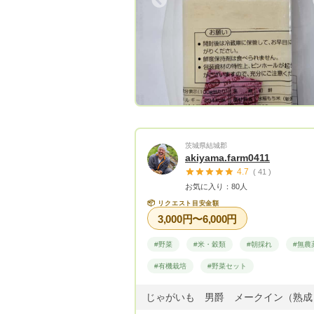
Previous
Next
Previous
茨城県結城郡
akiyama.farm0411
4.7
( 41 )
お気に入り：80人
📦
リクエスト目安金額
3,000円〜6,000円
#野菜
#米・穀類
#朝採れ
#無農
#有機栽培
#野菜セット