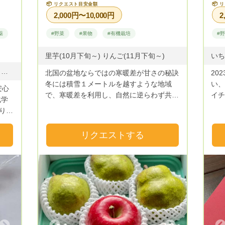
📦
📦
リクエスト目安金額
リ
2,000円〜10,000円
2
薬
#野菜
#果物
#有機栽培
#
里芋(10月下旬～) りんご(11月下旬～)
米 長ネギ 大根類 里芋 きくいも なす きゅうり とまと ピーマン パプリカ 白ゴーヤ じゃがいも かぼちゃ おかひじき 枝豆 とうもろこし 黒豆 小豆 葉物野菜 など
北国の盆地ならではの寒暖差が甘さの秘訣
2023
冬には積雪１メートルを越すような地域
い、
安心
で、寒暖差を利用し、自然に逆らわず共生
イチ
しながら安心で美味しく甘い野菜や果物を​
けた
りま
お届けしております。
ゴの
わせ
リクエストする
ので
イチ
の金