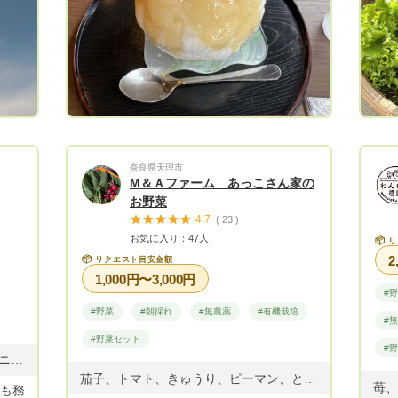
奈良県天理市
M＆Ａファーム あっこさん家の
お野菜
4.7
( 23 )
お気に入り：47人
📦
リ
2
📦
リクエスト目安金額
1,000円〜3,000円
#
#野菜
#朝採れ
#無農薬
#有機栽培
#
#野菜セット
#
なす、大和芋、里芋、しょうが、ニンニク、かぼちゃ、さつまいも、かぶ、にんじん、大根、ほうれん草 今の時期はさつまいも、大根、にんじん、ほうれん草、ちんげん菜が出せます😊 特大サイズのさつまいもあります😳😳 里芋も残り少ないですが出荷できます😊
茄子、トマト、きゅうり、ピーマン、とうがらし、カボチャ、大葉、 玉ねぎ、じゃがいも、にんにく 収穫までしばらくお待ちくださいね。
ーも務