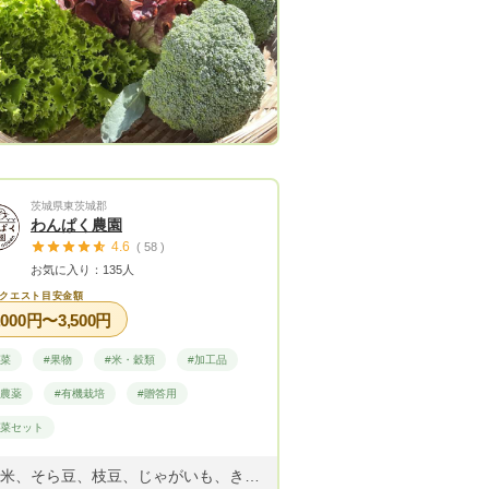
茨城県東茨城郡
わんぱく農園
4.6
( 58 )
お気に入り：135人
クエスト目安金額
,000円〜3,500円
野菜
#果物
#米・穀類
#加工品
無農薬
#有機栽培
#贈答用
野菜セット
苺、米、そら豆、枝豆、じゃがいも、きゅうり、トマト、ニンニク、インゲン、ズッキーニ、玉ねぎ、かぶ、サラダ大根、ゴーヤ、やわらかピーマン、ごちそうナス、ブロッコリー、丸オクラ等