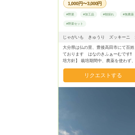
1,000円〜3,000円
#野菜
#加工品
#朝採れ
#無農薬
#野菜セット
大分県は仏の里、豊後高田市にて百姓
ております はなのきふぁーむです❗ 【栽
培方針】 栽培期間中、農薬を使わず
糞などの動物性堆肥を使わない環境で
菜たちを育っています。 在来種や海外の
リクエストする
珍しい野菜などチャレンジ中です❗ 形が不
揃いなものも多いですが、野菜たちの
と思いご理解してくださる方にご購入
いただけると幸いです❗
Previous