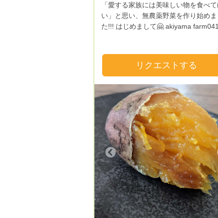
「愛する家族には美味しい物を食べて
い」と思い、無農薬野菜を作り始めま
た!!! はじめまして🤗 akiyama farm0411で
す！！ 我が畑では🍆無農薬栽培🥔に、こ
だわって野菜を育てています!! 畑に入
ものは、米糠と石灰のみ😁 あとは自然の
リクエストする
力のみで育ててます😅 ハウス栽培も
ていないので旬の時期に旬の野菜しか
ません…… 形などは、バラバラになって
しまうのですが、味は間違いなく美味
です!!! 基本的に、自分で食べて美味しくな
かった野菜はお客様に出しません😣 なの
で、種類が極端に減ってる時期もあり
がご了承ください!!! 自分で食べた感動を、
Previous
Next
Previous
他の人たちにも味わってもらいたくて
ひいき」を始めました😀 騙してはいない
のですが、騙されたと思って食べてみ
さい!!! 家族の健康は毎日の食卓から