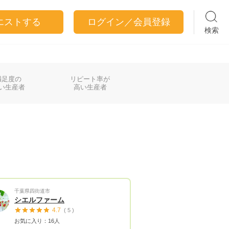
エストする
ログイン／会員登録
検索
満足度の
リピート率が
い生産者
高い生産者
千葉県四街道市
シエルファーム
4.7
( 5 )
お気に入り：16人