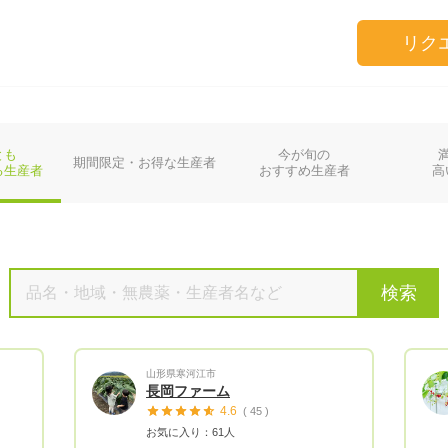
リク
とも
今が旬の
期間限定・お得な生産者
る生産者
おすすめ生産者
高
検索
山形県寒河江市
長岡ファーム
4.6
( 45 )
お気に入り：61人