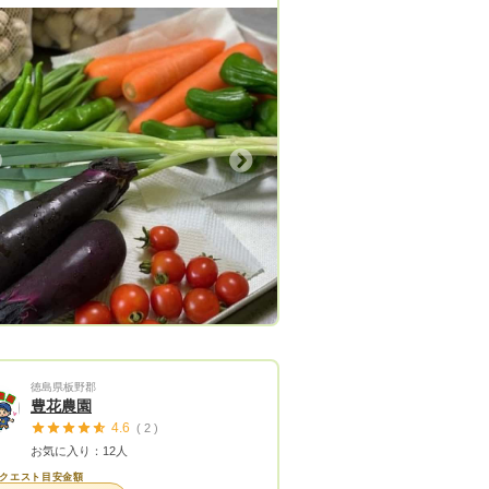
農薬・化学肥料・除草剤・動物性堆肥
切不使用で栽培しているので、見た目
れいなものばかりではありませんが味
自信があります。 CREDO FARMはお
との絶対の約束として 「安心・安全
ののみを生産・販売する！」を掲げて
す。 旬の野菜を旬の時期にお届けす
Next
で、味・食感・栄養価がgoodな状態
召し上がり頂く事にこだっわていま
 だからこそハウス・水耕栽培は行っ
ません。 お届けの野菜に虫食いがあ
は、 「無農薬の証拠」と思って頂け
す。 □農薬について 栽培時、農
化学肥料・除草剤・動物性堆肥は一切
用で育てています。 何故栽培時、農
化学肥料・除草剤・動物性堆肥にこだ
徳島県板野郡
社会長が自らのガン闘病時
豊花農園
たくさんの書籍を読み漁りました。
4.6
( 2 )
際に現代慣行農法の問題点がとても多
お気に入り：12人
家族や身の回りの方たちにその内容を
クエスト目安金額
し続けて来ました。 自然な農法なの