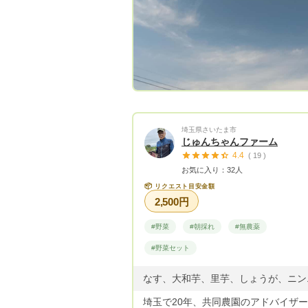
埼玉県さいたま市
じゅんちゃんファーム
4.4
( 19 )
お気に入り：32人
📦
リクエスト目安金額
2,500円
#野菜
#朝採れ
#無農薬
#野菜セット
埼玉で20年、共同農園のアドバイザ