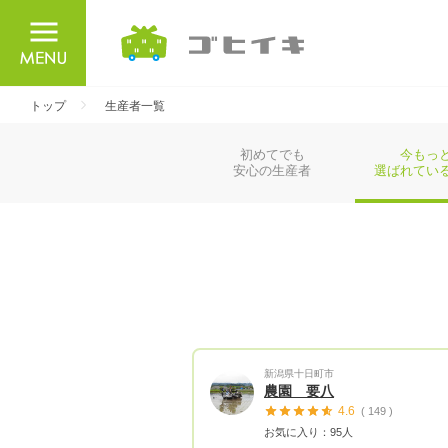
ごひいき
トップ
生産者一覧
初めてでも
今もっ
安心の生産者
選ばれてい
新潟県十日町市
農園 要八
4.6
( 149 )
お気に入り：95人