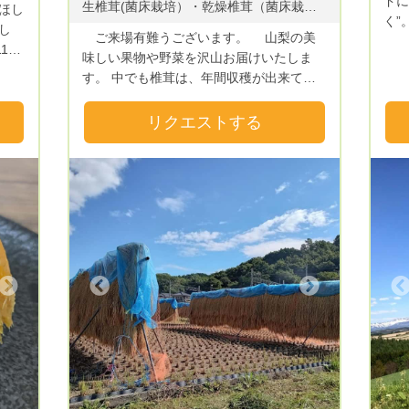
ドに
生椎茸(菌床栽培）・乾燥椎茸（菌床栽培）・キクラゲ(菌床栽培夏季限定）・ミニトマト（水耕栽培）・トマト・生姜・にんにく（有機栽培）・黒ニンニク・たけのこ・茄子・きゅうり・ステビア（甘味料）・大葉・里芋・山梨県各市町村の特産品・加工品・旬の果物（ぶどう・栗・銀杏・柿・野菜類） セット企画・季節企画・栽培企画・企画販売を計画中です。 ご要望が在りましたらお寄せください。
ほし
く”
し
ご来場有難うございます。 山梨の美
かる
味しい果物や野菜を沢山お届けいたしま
ダイ
す。 中でも椎茸は、年間収穫が出来て提
り高
れる
供することができます。 果物は、ブド
れま
ウをはじめ柿や桃・サクランボなど沢山あ
リクエストする
是非！ https:
、し
りますのでよろしくお願いいたします。
fire
採れ
list
http
しい
utm
ます
Next
Previous
「ご
て下
、、、