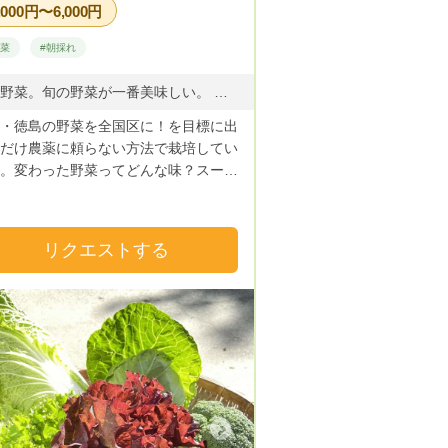
,000円〜6,000円
にかじられた跡とかあるかもしれませ
。 虫もいっぱい寄ってくる健全な農
野菜
#朝採れ
 □肥料について 肥料類は使っ
ません。動物性堆肥も使っていませ
旬の野菜。旬の野菜が一番美味しい。 季節により収穫出来る野菜は異なります。 主な野菜 夏野菜(キュウリ、トマト、カボチャ、ゴーヤ、玉ねぎ、じゃがいも、ピーマン、なす等) 冬野菜(ブロッコリー、カリフラワー、キャベツ、レタス、子持ち高菜、アレッタ等)
 動物がどんなものを食べているかま
・徳島の野菜を全国区に！を目標に出
握しきれないからです。 だから野菜
だけ農薬に頼らない方法で栽培してい
さいのですが、地域の放置された竹林
。変わった野菜ってどんな味？スーパ
主さんの許可のもと粉砕し、堆肥とし
産直であまり見かけない野菜達。少量
に入れて土づくりを行っています。
目で栽培中！旬の野菜が一番美味しい
に... ゴヒイキはまだ始めたばかりなの
沢山の方に知ってほしい。 野菜で笑
 なかなか思う様に扱えません。(^^;)
リクエストする
もっと増やしたい。
や野菜セットについて、色々アドバイ
ご感想を頂けると幸いです(^^)/ 「You
 what you eat!」(貴方自身は貴方が食
るそのものです。) twitter :
edofarm_ HP :
ps://credo0.wixsite.com/home ツイッタ
フォローして下さいね(^^)/
Next