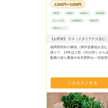
2,500円〜3,500円
#野菜
#果物
#朝採れ
#無農薬
#レシピ付
#有機栽培
#贈答用
#野菜セット
福岡県郊外の農地（耕作放棄地を含む
借りて、13年ほど前（2013年）から
勤務の傍ら農薬や化学肥料を一切使用
い野菜栽培を試行錯誤ながら実践して
した。年々耕作地を拡大しながら、現
年を通じて25種類以上（品種別では
100以上）の野菜、果物を栽培してい
リクエストする
す。 地元のJA直売所にも野菜を卸し
ますが、種から育てる珍しい品種の野
ネット販売の方が消費者の方にマッチ
ると考えゴヒイキに登録しました。令
年末に会社勤めも終え野菜作りに専念