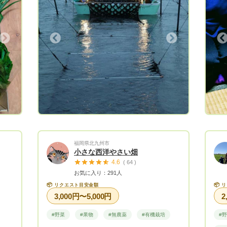
経
考え
天然
め多
ま
店に
具
Next
Previous
含め
手間
ま
自然
品目で
ただ
す。
3月
」を
。リク
イズ
福岡県北九州市
小さな西洋やさい畑
4.6
( 64 )
お気に入り：291人
📦
📦
リクエスト目安金額
リ
3,000円〜5,000円
2
#野菜
#果物
#無農薬
#有機栽培
#