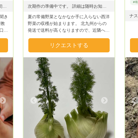
#
昨年100万枚を超えて販売！有明海産初摘み海苔のみで作った無添加の焼海苔です！ ・商品3：24切300枚 アルミパッケージ 1710円 ・商品4：24切300枚 アルミパッケージ2袋 3260円 ・商品5：24切100枚 海苔缶 1710円 ・商品6：24切100枚 海苔缶2個 3260円 ・商品7：全形30枚 アルミパッケージ 3500円 24切とは約3㎝ｘ5㎝の小さなサイズです。すべて送料込みの価格です。 ＜特徴１＞ 味付けを必要としない海の自然なうま味 有明海の海苔は味、香り、口どけ、艶、などで約30番まで順位付けされます。 今年採れた海苔の上から5番目までの上級品のみを厳選しています。上質な旨味をお届けします。 ＜特徴２＞ お子様が自分で食べやすい口どけ感と一口サイズ 小さなお子様が口に運べるサイズ、自分で小さなおにぎりを作れるサイズにこだわりました。約３センチx５センチの長方形です。 気づくとひとりでごはんを食べ進めます。忙しいお母さんはとても助かります。 ＜特徴３＞ 鮮度を保つパッケージ 海苔の風味、味、鮮度を保つために、日光に当たらないそして密閉性の高いアルミパッケージを選んでおります。 開封後でもジップロックしてそのまま冷蔵庫で保存ください。 また、海苔の味を保つ密閉性と日光遮断性に優れた海苔缶のご用意もございます。
次期作の準備中です。 詳細は随時お知らせいたします。 ・ムラサキニンニク 6月 ・ジャガイモ キタアカリ 5〜6月 ・ジャガイモ アンデスレッド 5〜6月 ・相模半白きゅうり 8〜10月 ・リグーリア トマト 8〜10月 ・レッドゼブラ トマト 8〜10月 ・イタリアン 中玉トマト 8〜10月 ・ヴィオレッタ・ディ・フィレンツェナス 8〜10月 ・トンダビアンカ ナス 8〜10月 ・佐土原ナス(昔からの品種でおいしい) 8〜10月 ・スターオクラ 8〜10月 ・大浦太ごぼう 6〜8月 ・カーボロネロ トスカーナ 7〜8月 ・フローレンスフェンネル 4〜6月 ・紫と緑のアスパラガス 4〜7月 ・ムクナマメ(八升豆) 11月 など
聞き
夏の常備野菜となかなか手に入らない西洋
理教
野菜の収穫が始まります。 北九州からの
口に
発送で送料が高くなりますので、近隣への
毎日
お届けをメインに考えております。送料は
家か
別途になります。
リクエストする
でに
あり
し
てく
てい
子供
にぎ
Next
Previous
こと
の中
。
の一
まな