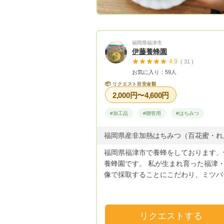
いお母さんへ。 「のりちゃん」をお
します！
福岡県福津市
伊藤養蜂園
4.9
( 31 )
お気に入り：59人
📦
リクエスト目安金額
2,000円〜4,600円
#加工品
#贈答用
#はちみつ
福岡県福津市で養蜂をしております、
養蜂園です。 私が生まれ育った福津
像で採取することにこだわり、ミツバ
集めたはちみつをお届けします。 福
宗像の自然豊かな土地に自生している
な花から集められたコクのあるはちみ
リクエストする
是非ご賞味ください！