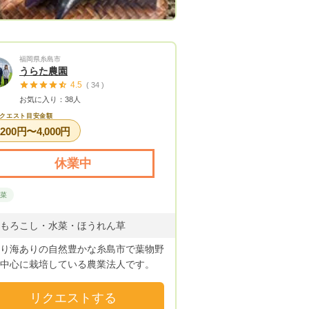
福岡県糸島市
うらた農園
4.5
( 34 )
お気に入り：38人
クエスト目安金額
,200円〜4,000円
休業中
野菜
もろこし・水菜・ほうれん草
り海ありの自然豊かな糸島市で葉物野
中心に栽培している農業法人です。
リクエストする