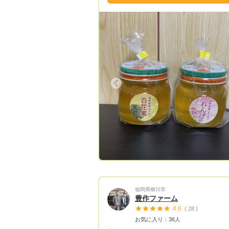
Previous
Next
Previous
福岡県柳川市
豊作ファーム
4.6
( 28 )
お気に入り：36人