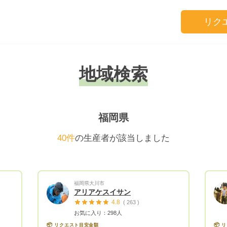
リク
地域検索
福岡県
40件
の生産者が該当しました
福岡県大川市
アリアケスイサン
4.8
( 263 )
お気に入り：298人
📦
📦
リクエスト目安金額
リ