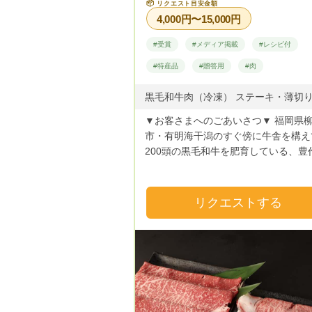
📦
リクエスト目安金額
4,000円〜15,000円
#受賞
#メディア掲載
#レシピ付
#特産品
#贈答用
#肉
▼お客さまへのごあいさつ▼ 福岡県
市・有明海干潟のすぐ傍に牛舎を構え
200頭の黒毛和牛を肥育している、豊
ァームです。8町分のコメ農家でもあ
して、父の代から40年以上肥育と田
循環型農業に取り組み、サスティナブ
リクエストする
農業を実践しています。 水郷・柳川の土
地環境を最大限生かすため、ミネラル
多い新鮮な飲み水はたっぷり与えます
た、100％自家産の稲わら・独自に研
自家配合したこだわりの餌など、牛さ
生育状況や月齢によって細かく餌の量
えたり、ストレスがかからないよう生