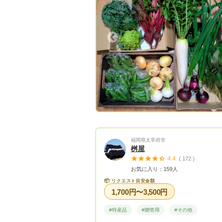
に品質が良い野菜を作っていきたいと
ています。 個人での手作り菜園のた
品種、少量生産になりますが一般のお
Previous
Next
Previous
は置いてないちょっと珍しいお野菜も
て「季節の野菜セット」メインになり
す。 季節にもよりますが概ね7〜11
お届けしますので宜しくお願い致しま
※下記送料は「常温便」（概ね12月〜
中旬迄の冬季シーズン）と「チルド便
利用した宅配80㌢サイズのものです
エストの分量や金額によってはワンサ
大きな100㌢を利用します。
福岡県太宰府市
桝屋
4.4
( 172 )
お気に入り：159人
📦
リクエスト目安金額
1,700円〜3,500円
#特産品
#贈答用
#その他