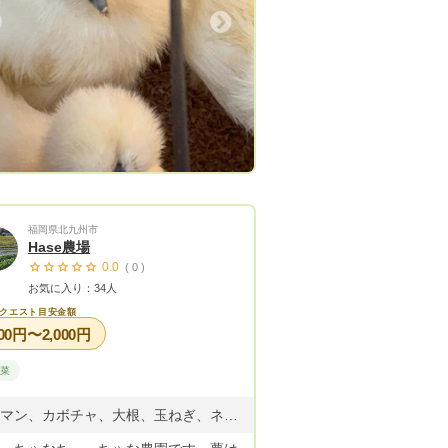
Next
福岡県北九州市
Hase農場
0.0
( 0 )
お気に入り：34人
クエスト目安金額
00円〜2,000円
野菜
ピーマン、カボチャ、大根、玉ねぎ、ネギ ほうれん草、キャベツ、人参、その他