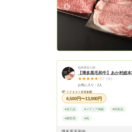
ズムや寝床をちゃんと整えたりしなが
Previous
Next
Previous
日一頭一頭様子を観察しながら育てて
す。日々のブラッシングや声掛けから
など、惜しみない愛情も注いでいます
小規模農家ですが家族で日々ひたむき
さんと向き合うことで牛さん達は非常
派な実力を発揮してくれており、我が
ら出荷する約9割はA5等級BMS2桁以
九州管内様々な品評会での受賞歴も多
農林水産大臣賞にも選ばれました。ま
年話題のおいしさのバロメーター『オ
福岡県田川郡
【博多黒毛和牛】あか村総本
ン酸』も55%を超えており、見た目の
4.7
( 5 )
だけでなく食べて美味しいお肉という
お気に入り：2人
もデータで示されています。 約2年ほど前
📦
リクエスト目安金額
から兄が販売業務を立ち上げ、当牧場
6,500円〜13,000円
った牛さんのお肉を一頭買い・精肉に
「豊作和牛」としてブランド化をしま
#加工品
#メディア掲載
#特産品
た。育てている私たちの想いと共に、
#贈答用
#肉
和牛を全国のお客さまにお届けできる
になりました。流通の経路がクリアで
博多黒毛和牛