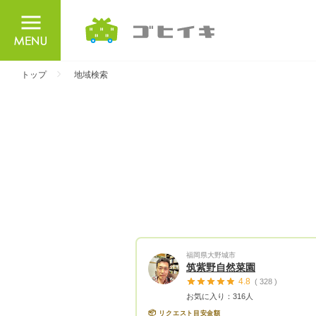
ごひいき
トップ
地域検索
福岡県大野城市
筑紫野自然菜園
4.8
( 328 )
お気に入り：316人
📦
リクエスト目安金額