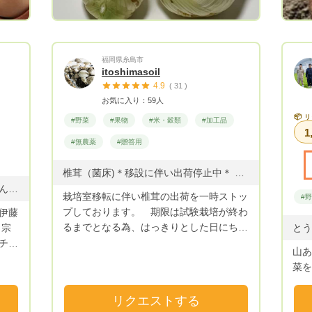
届け
福岡県糸島市
itoshimasoil
4.9
( 31 )
お気に入り：59人
📦
リ
#野菜
#果物
#米・穀類
#加工品
1
#無農薬
#贈答用
椎茸（菌床)＊移設に伴い出荷停止中＊ 乾燥椎茸・もち麦・糸島産野菜と加工品 オーダーの乾燥野菜・ニンニクなど
福岡県産非加熱はちみつ（百花蜜・れんげ蜜） 300g
栽培室移転に伴い椎茸の出荷を一時ストッ
#
プしております。 期限は試験栽培が終わ
伊藤
るまでとなる為、はっきりとした日にちが
・宗
とう
出ませんが、再開したらお伝え致します。
チが
山あ
なお、加工品やもち麦などの販売は行って
津・
菜を
おりますので、お問い合わせ下さい。 福
様々
岡県糸島市で菌床椎茸栽培をメインでやっ
つを
リクエストする
ています。使用済みの廃菌床を使って畑で