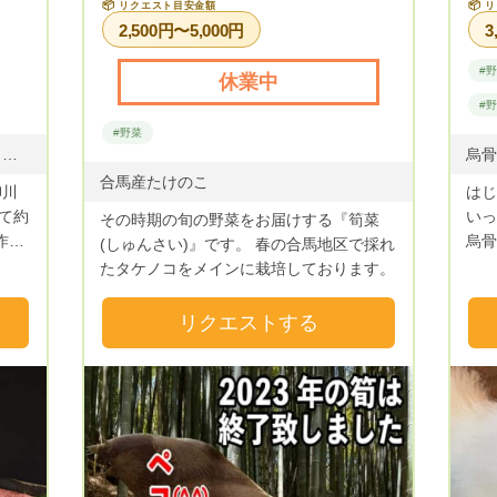
📦
📦
リクエスト目安金額
リ
2,500円〜5,000円
3
#
休業中
#
#野菜
黒毛和牛肉（冷凍） ステーキ・薄切り・ブロック・焼肉用など
合馬産たけのこ
柳川
はじ
て約
いっ
その時期の旬の野菜をお届けする『筍菜
作フ
烏骨
(しゅんさい)』です。 春の合馬地区で採れ
りま
ています＾＾
たタケノコをメインに栽培しております。
んぼの
かり
ルな
たて
リクエストする
でき
分の
。ま
究し
んの
を変
活リ