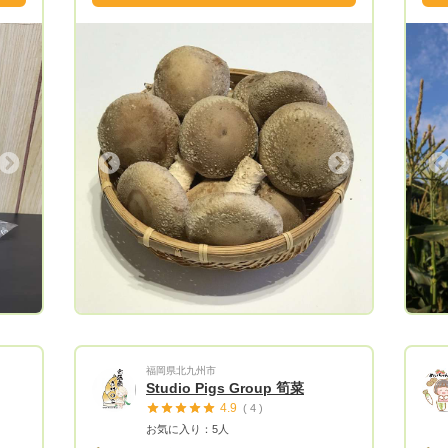
野菜などを作ってくれている農家さんや仲
間の農家さんの農作物なども扱っていま
す。 乾燥椎茸や乾燥野菜なども作ってい
ます。 椎茸は糸島市にある九州でも有名
な直売所伊都菜彩へ出荷しております。
初めて登録したばかりですが宜しくお願い
致します。
Next
Previous
福岡県北九州市
Studio Pigs Group 筍菜
4.9
( 4 )
お気に入り：5人