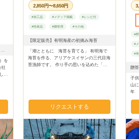
2,850円〜8,650円
3
#加工品
#メディア掲載
#レシピ付
#特産品
#贈答用
#その他
#
【限定販売】有明海産の初摘み海苔
#
【お野菜】 ナス（イタリアナス含む）、ジャガイモ、カボチャ、里芋、レタス、カリフラワー、黒キャベツ、玉ねぎ、赤玉ねぎ、さつま芋、トマト、そら豆、四角豆、グリーンピース、スナップエンドウ、シシトウ、カブ、枝豆、いんげん豆、オクラ、唐辛子、ニンジン（金時にんじん他）、マクワウリ、ダイコン、ロメインレタス、ビ━ツ、金時ニンジン、パプリカ、キャベツ、冬瓜、チコリー、かつお菜、山東菜、ゴボウなど。 【果物】 イチジク、キウイ、柑橘類、スイカ、マクワウリ、メロン、アンズ、すもも
「潮とともに 海苔を育てる」 有明海で
#
海苔を作る、アリアケスイサンの三代目海
）を
苔漁師です。 作り手の思いを込めた「初
会社
摘み」の海苔だけをお届けします。
しな
子供
http://ariakesuisan.com/
きま
山に
在周
年 
恐らく
もな
ま
自
リクエストする
てい
然破
菜は
く
でき
伝え聞
和２
いる
し更