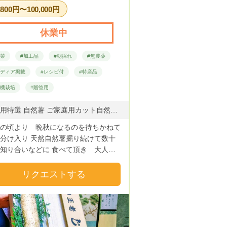
,800円〜100,000円
休業中
野菜
#加工品
#朝採れ
#無農薬
メディア掲載
#レシピ付
#特産品
有機栽培
#贈答用
贈答用特選 自然薯 ご家庭用カット自然薯 健康野菜ほのかな塩味サラダが美味の アイスプラント
の頃より 晩秋になるのを待ちかねて
分け入り 天然自然薯掘り続けて数十
知り合いなどに 食べて頂き 大人で
かなか掘れないのにと喜んでもらえて
然薯の話は尽きない 環境の変化 自
リクエストする
壊 天然の自然薯もめっきり 取れな
なり 昔から自然薯は栽培は不可能と
いていましたが 自然薯栽培して
方もいない数十年前 山掘り自然薯の