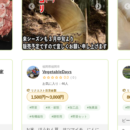
ら毎
Next
Previous
いま
削蹄
。
に牛
に立
家か
上、
く、
た近
レイ
福岡県福岡市
家
VegetableDays
評価
0.0
( 0 )
こと
お気に入り：46人
📦
📦
リクエスト目安金額
リ
で育
1,500円〜3,000円
8
して
し
#野菜
#米・穀類
#加工品
#無農薬
#
豊作
#有機栽培
#贈答用
#野菜セット
よう
安心
お米、ほうれん草、サツマイモ、にんにく 水煮たけのこ、おくらっ粉...etc