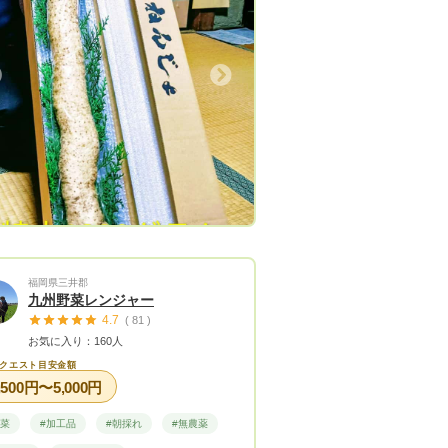
験 を活かして 試行錯誤を繰り返し
物 にも劣らない 自然薯栽培しており
す 近年自然薯栽培の一般的な栽培器
は使わず 山の環境再現できるよう
Next
暇を惜しまず 自慢の自然薯です 是非
薯一番自然農園の 自然薯を食べてい
きたいと思います
福岡県三井郡
九州野菜レンジャー
4.7
( 81 )
お気に入り：160人
クエスト目安金額
,500円〜5,000円
野菜
#加工品
#朝採れ
#無農薬