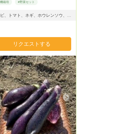
有機栽培
#野菜セット
ナスビ、トマト、ネギ、ホウレンソウ、水菜、小松菜、春菊、ジャガイモ、玉ねぎ
リクエストする
Next