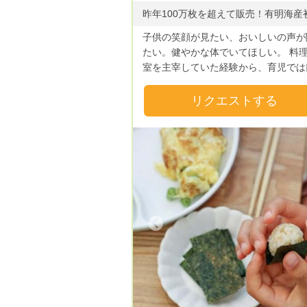
子供の笑顔が見たい、おいしいの声が
たい。健やかな体でいてほしい。 料
室を主宰していた経験から、育児では
入る食べ物から食べるシーンまで、 
の食事を丁寧にしています。 夫の実
リクエストする
ら送られてくる有明海の海苔は、今ま
食べたことのない海の豊かなうま味が
ました。 わが子もそう感じたようで
た。 そしてみんながおいしいと食べ
れることが喜びになりました。 ぱりっと
いう食感の後に口の中でふわっと溶け
く様は、噛む力がまだ整わない小さな
にとって食べやすく、自分で小さなお
Previous
Next
Previous
りを作ってパクパク食べ進んでくれる
に気づきました。これは忙しく働く世
のお母さんにぴったりだと思いました
忙しく過ごしているお母さんへ。毎日
瞬一瞬の子供の笑顔、成長を望んでや