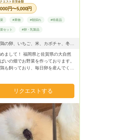
クエスト目安金額
,000円〜5,000円
野菜
#果物
#朝採れ
#特産品
野菜セット
#卵・乳製品
烏骨鶏の卵、いちご、米、カボチャ、冬瓜、ズッキーニ、黒豆の枝豆、とうもろこし、紅はるか(さつまいも)、大豆、ナス、きゅうり、トマト、白菜、キャベツ、ブロッコリー、大根、にんじん、ほうれん草、オクラ、玉ねぎ、じゃがいも
めまして！ 福岡県と佐賀県の大自然
ぱいの畑でお野菜を作っております。
鶏も飼っており、毎日卵を産んでくれ
 こちらのサイトも始めたば
の、新米農家ですが旬の美味しい採れ
お野菜と新鮮な卵を皆様の元へお届け
リクエストする
ますよう頑張っています。