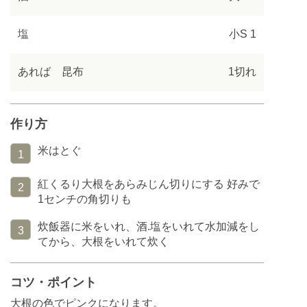
塩
小S 1
あれば 昆布
1切れ
作り方
米はとぐ
1
紅くるり大根をあらみじん切りにする 好みで
2
1センチの角切りも
炊飯器に米をいれ、酒.塩をいれて水加減をし
3
てから、大根をいれて炊く
コツ・ポイント
大根の色でピンクになります。