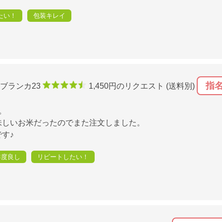
たい！
包装キレイ
指
ブランカ23
1,450円のリクエスト (送料別)
。
味しいお米だったのでまた注文しました。
す♪
鮮度良し
リピートしたい！