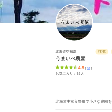
北海道空知郡
#野菜
うまいべ農園
4.5
(
60
)
お気に入り：92人
北海道中富良野町で小さな農園を