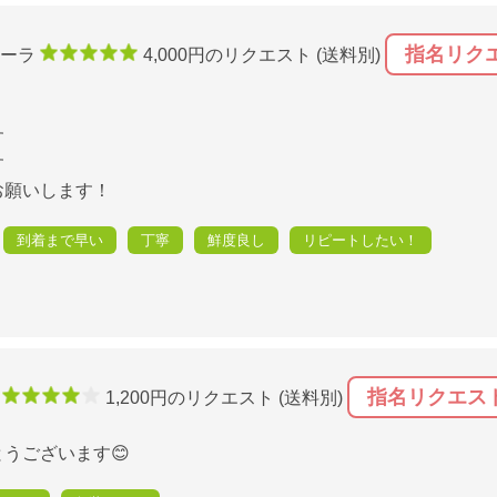
指名リク
ーラ
4,000円のリクエスト (送料別)
す
す
お願いします！
到着まで早い
丁寧
鮮度良し
リピートしたい！
指名リクエス
o
1,200円のリクエスト (送料別)
うございます😊