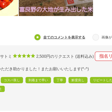
全てのコメントを表示する
画像が
指名
サトミ
2,500円のリクエスト (送料込み)
ただき助かりました！またお願いいたします(^-^)
コスパ良し
到着まで早い
丁寧
鮮度良し
リピートし
上