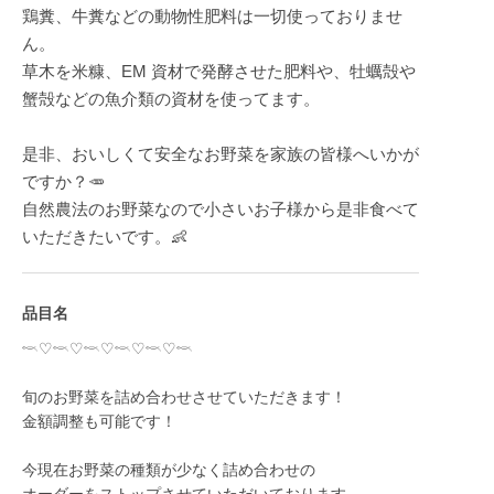
鶏糞、牛糞などの動物性肥料は一切使っておりませ
ん。
草木を米糠、EM 資材で発酵させた肥料や、牡蠣殻や
蟹殻などの魚介類の資材を使ってます。
是非、おいしくて安全なお野菜を家族の皆様へいかが
ですか？🥕
自然農法のお野菜なので小さいお子様から是非食べて
いただきたいです。👶
品目名
𓎖♡𓎖♡𓎖♡𓎖♡𓎖♡𓎖
旬のお野菜を詰め合わせさせていただきます！
金額調整も可能です！
今現在お野菜の種類が少なく詰め合わせの