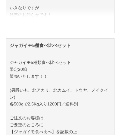
いきなりですが
私事のお知らせです！
こちらのゴヒイキは
風の里さいとうファームの娘が
管理させていただいております！！
ジャガイモ5種食べ比べセット
.
現在出産を控えておりまして
ジャガイモ5種類食べ比べセット
どうやら、そろそろ、、とのことでして
限定20箱
販売いたします！！
ゴヒイキからの
連絡がまめに取れない可能性がございます。
(男爵いも、北アカリ、北カムイ、トウヤ、メイクイ
ン)
出来る限りではもちろんお返事させていただきま
各500gで2.5Kg入り1200円／送料別
す！！！
ご注文のお客様は
また、出産後もご連絡のお返事が不規則になる場合が
ご要望のところに
あるかもしれません。
【ジャガイモ食べ比べ】を記載の上