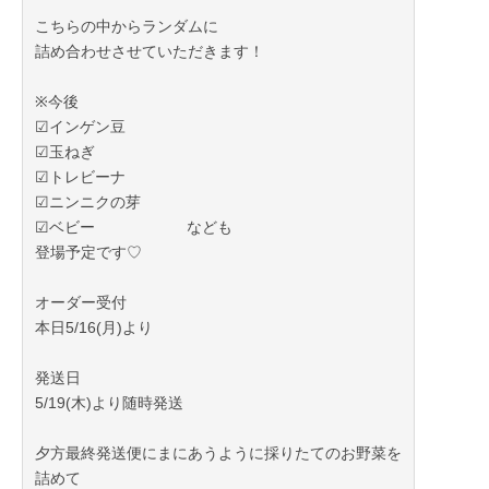
こちらの中からランダムに
詰め合わせさせていただきます！
※今後
☑︎インゲン豆
☑︎玉ねぎ
☑︎トレビーナ
☑︎ニンニクの芽
☑︎ベビー なども
登場予定です♡
オーダー受付
本日5/16(月)より
発送日
5/19(木)より随時発送
夕方最終発送便にまにあうように採りたてのお野菜を
詰めて