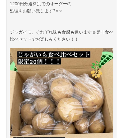
1200円分送料別でのオーダーの
処理をお願い致します?‍♀️✨
もちろん、お客さまにはご迷惑をお掛けしないように
するつもりですが、もしかしたらレスポンスがおくれ
てしまうかもしれません。
ジャガイモ、それぞれ味も食感も違います☺️是非食べ
比べセットでお楽しみください！！
大変ご迷惑をおかけしてしまいますが何卒よろしくお
願い致します。?