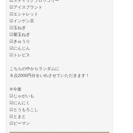
☑︎スティックブロッコリー
☑︎アイスプラント
☑︎エシャレット
☑︎インゲン豆
☑︎玉ねぎ
☑︎紫玉ねぎ
☑︎きゅうり
☑︎にんじん
☑︎トレビス
こちらの中からランダムに
８点2000円分をいれさせていただきます！
※今後
☑︎じゃがいも
☑︎にんにく
☑︎とうもろこし
☑︎とまと
☑︎ピーマン