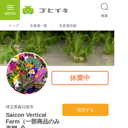
検索
ごひいき
トップ
生産者一覧
生産者詳細
休業中
埼玉県春日部市
質問する
Saicon Vertical
Farm（一部商品のみ