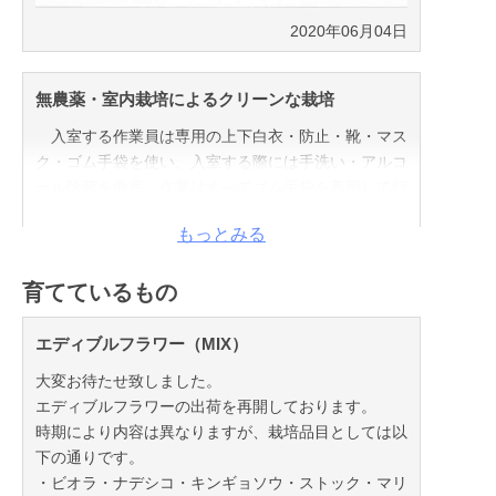
2020年06月04日
無農薬・室内栽培によるクリーンな栽培
入室する作業員は専用の上下白衣・防止・靴・マス
ク・ゴム手袋を使い、入室する際には手洗い・アルコ
ール除菌を徹底。作業はすべてゴム手袋を着用して行
い、種撒きから収穫・袋詰めまでをすべて室内で行う
もっとみる
為、食卓に届くまでに人の手が直接触れることは一切
ありません。
栽培室に入れる人数は制限され、自由に入退室はで
育てているもの
きません。
室内で育てている為、病気や害虫の心配がなく、袋
エディブルフラワー（MIX）
から開けて洗わずにそのまま召し上がれるのが大きな
大変お待たせ致しました。
特徴です。
エディブルフラワーの出荷を再開しております。
時期により内容は異なりますが、栽培品目としては以
下の通りです。
・ビオラ・ナデシコ・キンギョソウ・ストック・マリ