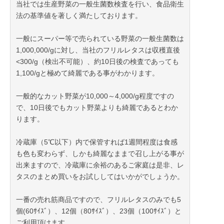
当社では生産野菜の一般生菌数検査を行い、食品衛生
法の基準値を著しく満たしております。
一般にスーパー等で売られている野菜の一般生菌数は
1,000,000/gに対し、当社のフリルレタスは収穫直後
<300/g（検出不可能）、約10日後の検査であっても
1,100/gと極めて綺麗である事がわかります。
一般的なカット野菜が10,000～4,000/g程度ですの
で、10日後でもカット野菜よりも綺麗であるとわか
ります。
冷蔵庫（5℃以下）内で保管すれば1週間程度は食感
も色も変わらず、しかも綺麗なままで召し上がる事が
出来ますので、冷蔵庫に余裕のあるご家庭は是非、レ
タスのまとめ買いをお試ししてはいかがでしょうか。
一番の売れ筋商品ですので、フリルレタスのみでも5
個(60ｻｲｽﾞ）、12個（80ｻｲｽﾞ）、23個（100ｻｲｽﾞ）と
ご利用頂けます。