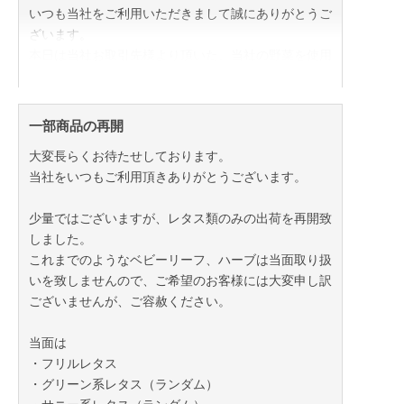
いつも当社をご利用いただきまして誠にありがとうご
ざいます。
本日は当社お取引先様より頂いた、当社の野菜を使用
したレシピをご紹介致します。
～サイコンファミリー風カルパッチョ～
一部商品の再開
①スプラウトを敷いた上に当社グリーンリーフを載せ
大変長らくお待たせしております。
る
当社をいつもご利用頂きありがとうございます。
②タコとスモークサーモンを交互に並べる
③当社アイスプラントと、パプリカを散りばめる
少量ではございますが、レタス類のみの出荷を再開致
④ミニトマト、ブラックオリーブを載せ
しました。
⑤オリーブオイル、ビネガー、バジルをかけて完成！
これまでのようなベビーリーフ、ハーブは当面取り扱
いを致しませんので、ご希望のお客様には大変申し訳
レシピを提供して下さったY様！ありがとうございま
ございませんが、ご容赦ください。
した！
当面は
・フリルレタス
・グリーン系レタス（ランダム）