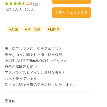
4.9
(
27
)
お気に入り：105人
定期リクエストする
#野菜
#米・穀類
#朝採れ
東に南アルプス西に中央アルプスと
豊かな山々に囲まれた街、駒ヶ根市。
その中の標高776m地点のキレイな水と
自然の寒暖差を使い
アスパラガスをメインに新鮮な野菜と
お米を作っています。
皆さまに駒ヶ根市の旬をお届けいたします。
品目名