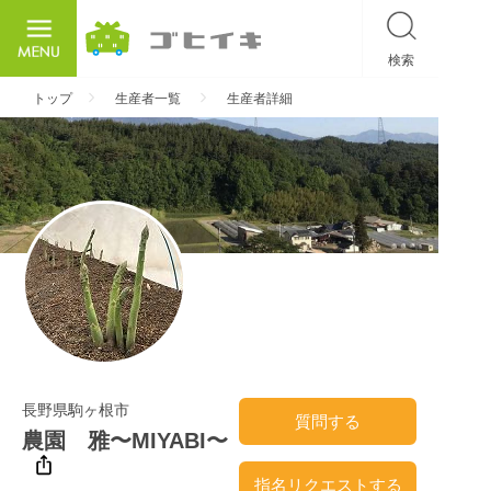
検索
ごひいき
トップ
生産者一覧
生産者詳細
長野県駒ヶ根市
質問する
農園 雅〜MIYABI〜
指名リクエストする