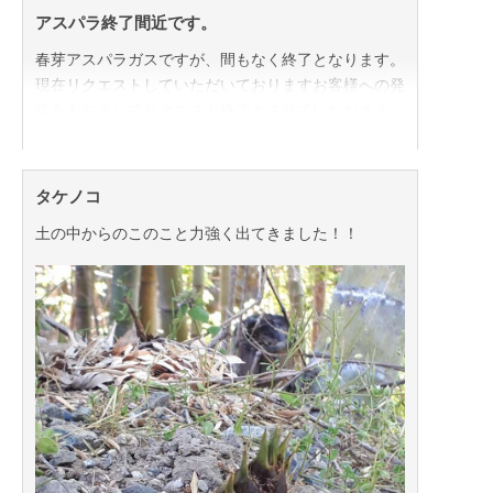
アスパラ終了間近です。
春芽アスパラガスですが、間もなく終了となります。
現在リクエストしていただいておりますお客様への発
送をもちましてリクエスト終了とさせていただきま
す。
ネット販売が初めての経験でしたが、たくさんの皆さ
タケノコ
まに注文していただいてありがとうございました。
土の中からのこのこと力強く出てきました！！
美味しい！！と直接感想を聞かせてもらえ
生産者としてとても嬉しい限りです。
暖かいお言葉をたくさんたくさんありがとうございま
した！
春芽アスパラは終了しますが、7月には夏芽アスパラ
の収穫となります。
春芽アスパラとは違う、暑い夏に芽を出すアスパラの
味を味わっていただけたら。と思います。