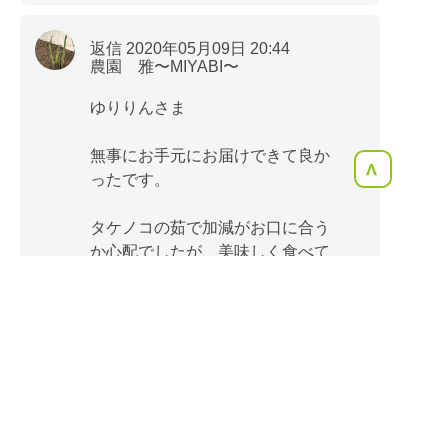
返信 2020年05月09日 20:44
農園 雅〜MIYABI〜
ゆりりんさま
無事にお手元にお届けできて良か
<
ったです。
タケノコの茹で加減がお口に合う
か心配でしたが、美味しく食べて
いただけたとのことでホッとしま
した。
タケノコの収穫までお待たせして
しいましたが、楽しみにお待ちし
ていただいていてありがとうござ
いました。
喜んでいただき、私達もとても幸