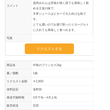
温州みかんは甘味が強く誰でも美味しく飲
コメント
める王道の味で、
天草ジュースはビターで大人向けな味で
す。
とても濃いのでお酒で割ったりヨーグルト
に入れても美味しく食べれます。
写真
リクエストする
商品名
中島のプリンセス2kg
量／個数
1箱
リクエスト金額
￥2,800
送料設定
送料別
発送可能時期
3月下旬～4月上旬
販売状況
完売