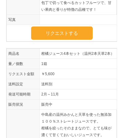
包丁で切って食べるカットフルーツで、甘
い果肉と香りが特徴の品種です！
写真
リクエストする
商品名
柑橘ジュース4本セット（温州2本天草2本）
量／個数
1箱
リクエスト金額
￥5,600
送料設定
送料別
発送可能時期
2月～11月
販売状況
販売中
中島産の温州みかんと天草を使った無添加
１００％ストレートジュースです。
柑橘を絞ったそのままなので、とても味が
濃くて甘くておいしいジュースです。