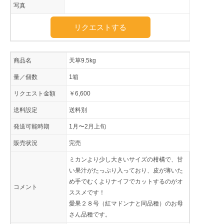
写真
リクエストする
商品名
天草9.5kg
量／個数
1箱
リクエスト金額
￥6,600
送料設定
送料別
発送可能時期
1月〜2月上旬
販売状況
完売
ミカンより少し大きいサイズの柑橘で、甘
い果汁がたっぷり入っており、皮が薄いた
め手でむくよりナイフでカットするのがオ
コメント
ススメです！
愛果２８号（紅マドンナと同品種）のお母
さん品種です。