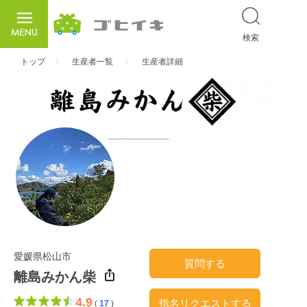
検索
ごひいき
トップ
生産者一覧
生産者詳細
愛媛県松山市
質問する
離島みかん柴
4.9
指名リクエストする
(
17
)