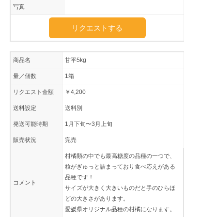
写真
リクエストする
商品名
甘平5kg
量／個数
1箱
リクエスト金額
￥4,200
送料設定
送料別
発送可能時期
1月下旬〜3月上旬
販売状況
完売
柑橘類の中でも最高糖度の品種の一つで、
粒がぎゅっと詰まっており食べ応えがある
品種です！
コメント
サイズが大きく大きいものだと手のひらほ
どの大きさがあります。
愛媛県オリジナル品種の柑橘になります。