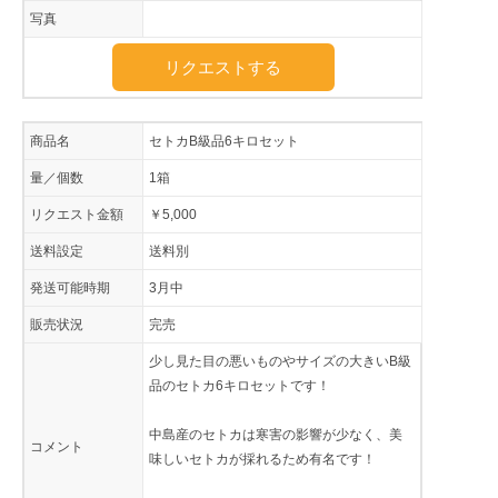
写真
リクエストする
商品名
セトカB級品6キロセット
量／個数
1箱
リクエスト金額
￥5,000
送料設定
送料別
発送可能時期
3月中
販売状況
完売
少し見た目の悪いものやサイズの大きいB級
品のセトカ6キロセットです！
中島産のセトカは寒害の影響が少なく、美
コメント
味しいセトカが採れるため有名です！