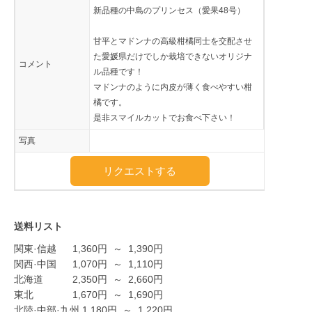
新品種の中島のプリンセス（愛果48号）
甘平とマドンナの高級柑橘同士を交配させ
た愛媛県だけでしか栽培できないオリジナ
コメント
ル品種です！
マドンナのように内皮が薄く食べやすい柑
橘です。
是非スマイルカットでお食べ下さい！
写真
リクエストする
送料リスト
関東·信越
1,360
円
～
1,390
円
関西·中国
1,070
円
～
1,110
円
北海道
2,350
円
～
2,660
円
東北
1,670
円
～
1,690
円
北陸·中部·九州
1,180
円
～
1,220
円