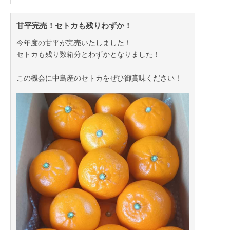
甘平とマドンナの高級柑橘同士を交配させた愛媛県だ
けでしか栽培できないオリジナル品種です！
甘平完売！セトカも残りわずか！
まだ市場にも多く出回っていない新しい品種です！
今年度の甘平が完売いたしました！
甘平とマドンナのいいとこどりしたような品種ですの
セトカも残り数箱分とわずかとなりました！
で是非ご賞味ください！
この機会に中島産のセトカをぜひ御賞味ください！