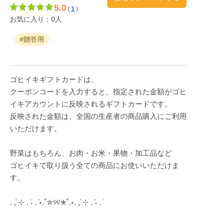
5.0
(
1
)
お気に入り：0人
#贈答用
ゴヒイキギフトカードは、
クーポンコードを入力すると、指定された金額がゴヒ
イキアカウントに反映されるギフトカードです。
反映された金額は、全国の生産者の商品購入にご利用
いただけます。
野菜はもちろん、お肉・お米・果物・加工品など
ゴヒイキで取り扱う全ての商品にお使いいただけま
す。
. ݁₊ ⊹ . ݁˖ . ݁⋆.˚✮୨୧✮˚.⋆. ݁₊ ⊹ . ݁˖ . ݁