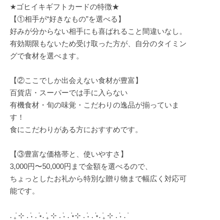
★ゴヒイキギフトカードの特徴★
【①相手が“好きなもの”を選べる】
好みが分からない相手にも喜ばれること間違いなし。
有効期限もないため受け取った方が、自分のタイミン
グで食材を選べます。
【②ここでしか出会えない食材が豊富】
百貨店・スーパーでは手に入らない
有機食材・旬の味覚・こだわりの逸品が揃っていま
す！
食にこだわりがある方におすすめです。
【③豊富な価格帯と、使いやすさ】
3,000円〜50,000円まで金額を選べるので、
ちょっとしたお礼から特別な贈り物まで幅広く対応可
能です。
. ݁₊ ⊹ . ݁˖ . ݁⋆. ݁₊ ⊹ . ݁˖ . ݁⋆⊹ . ݁˖ . ݁⋆. ݁₊ ⊹ . ݁˖ . ݁