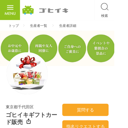
検索
ごひいき
トップ
生産者一覧
生産者詳細
東京都千代田区
質問する
ゴヒイキギフトカー
ド販売
指名リクエストする