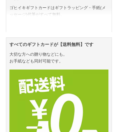
ゴヒイキギフトカードはギフトラッピング・手紙(メ
ッセージ)代筆がすべて無料。
商品と一緒に「気持ち」まで一緒にお届けいたしま
す。
すべてのギフトカードが【送料無料】です
誕生日／記念日／お礼・お祝い／贈り物
大切な方への贈り物などにも。
どんなシーンにも安心してお使いいただけます！
お手紙なども同封可能です。
★メッセージの代筆につきまして★
リクエスト時に要望欄に「代筆内容」を記入していた
だければ、感謝の気持ちやお祝いの気持ちを運営局で
代筆対応いたします。
お気軽にご相談くださいませ。