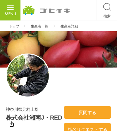
検索
ごひいき
トップ
生産者一覧
生産者詳細
神奈川県足柄上郡
質問する
株式会社湘南J・RED
指名リクエストする