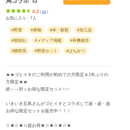
局コラボ
4.2
(
11
)
お気に入り：7人
#野菜
#果物
#米・穀類
#加工品
#朝採れ
#メディア掲載
#有機栽培
#贈答用
#野菜セット
#はちみつ
🔥🔥ゴヒイキのご利用が初めての方限定＆1年ぶりの
方限定🔥🔥
絶～～対ッお得な限定セット✨✨
いきいき五島さんがゴヒイキとコラボして超・超・超
お得な限定セットを販売中！！！
☆★☆★☆超お得★☆★☆★☆★