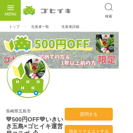
検索
ごひいき
トップ
生産者一覧
生産者詳細
長崎県五島市
質問する
💛500円OFF💛いきい
き五島×ゴヒイキ運営
指名リクエストする