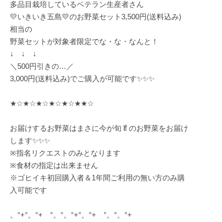
多品目栽培しているベテラン生産者さん
💛いきいき五島💛のお野菜セット3,500円(送料込み)
相当の
野菜セットが対象者限定でな・な・なんと！
↓ ↓ ↓
＼500円引きの…／
3,000円(送料込み)でご購入が可能です✨✨✨
★☆★☆★☆★☆★☆★★☆
お届けするお野菜はまさに今が旬🥬のお野菜をお届け
します✨✨✨
※指名リクエストのみとなります
※食材の指定は出来ません
※ゴヒイキ初回購入者＆1年間ご利用の無い方のみ購
入可能です
。°+°。°+ °。°。°+°。°+ °。°。°+