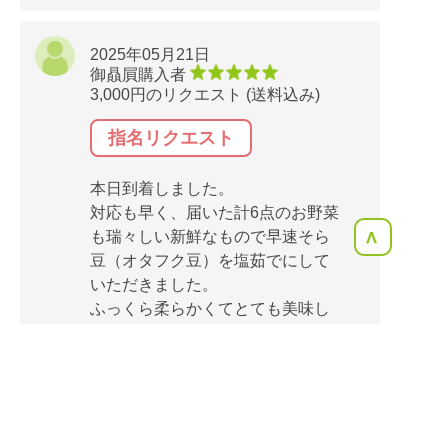
2025年05月21日
御贔屓購入者
3,000円のリクエスト (送料込み)
指名リクエスト
本日到着しました。
対応も早く、届いた計6点のお野菜
も瑞々しい新鮮なもので早速そら
<
豆（オタフク豆）を塩茹でにして
いただきました。
ふっくら柔らかくてとても美味し
かったです。
珍しい摘果メロンが入っていて浅
漬けに初チャレンジします。
五島出身の親も喜んで食べていま
した。