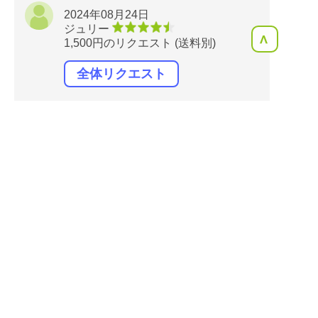
2024年08月24日
ジュリー
<
1,500円のリクエスト (送料別)
全体リクエスト
ありがとうございました。
色々な美味しそうなお野菜が沢山
届きました。
早速トマトを頂きましたが美味し
かった！
万福寺とうがらしは万願寺とうが
らしの様に甘辛く炒め煮をしたら
いいのでしょうか？
ありがとうございました。
美味！
丁寧
鮮度良し