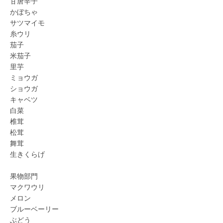
甘唐辛子
かぼちゃ
サツマイモ
糸ウリ
茄子
米茄子
里芋
ミョウガ
ショウガ
キャベツ
白菜
椎茸
松茸
舞茸
生きくらげ
果物部門
マクワウリ
メロン
ブルーベーリー
ぶどう