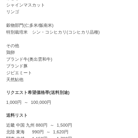
シャインマスカット
リンゴ
穀物部門(仁多米/飯南米)
特別栽培米 シン・コシヒカリ(コシヒカリ品種)
その他
鶏卵
ブランド牛(奥出雲和牛)
ブランド豚
ジビエミート
天然鮎他
リクエスト希望価格帯(送料別途)
1,000円 ～ 100,000円
送料リスト
近畿 中国 九州
880
円
～
1,500
円
北陸 東海
990
円
～
1,620
円