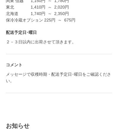
関東 信越
1,150
円
～
1,780
円
東北
1,410
円
～
2,020
円
北海道
1,740
円
～
2,350
円
保冷冷蔵オプション
225
円
～
675
円
配送予定日･曜日
２－３日以内に出荷させて頂きます。
コメント
メッセージで収穫時期・配送予定日･曜日をご確認くださ
い。
お知らせ