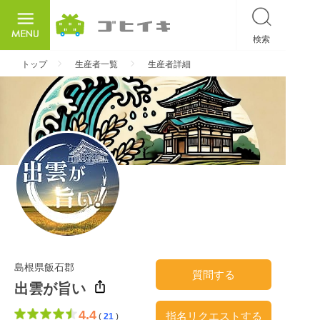
検索
ごひいき
トップ
生産者一覧
生産者詳細
島根県飯石郡
質問する
出雲が旨い
4.4
指名リクエストする
(
21
)