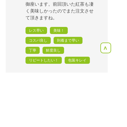
御座います。前回頂いた紅茶も凄
く美味しかったのでまた注文させ
て頂きますね。
レス早い
美味！
コスパ良し
到着まで早い
<
丁寧
鮮度良し
リピートしたい！
包装キレイ
2026年02月13日
野菜食べよう
1,600円のリクエスト (送料別)
指名リクエスト