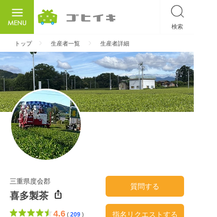
検索
ごひいき
トップ
生産者一覧
生産者詳細
三重県度会郡
質問する
喜多製茶
4.6
指名リクエストする
(
209
)