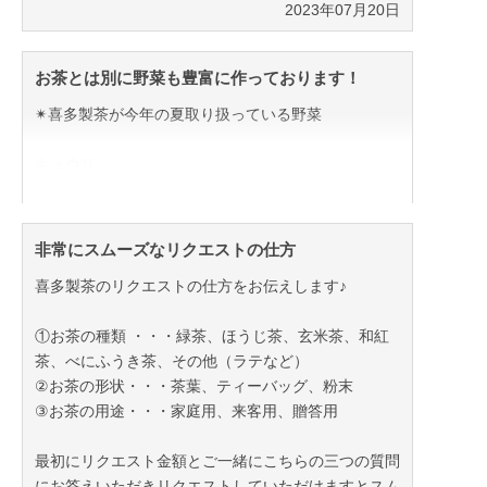
2023年07月20日
お茶とは別に野菜も豊富に作っております！
✴︎喜多製茶が今年の夏取り扱っている野菜
キュウリ
スイカ
ズッキーニ
トマト
非常にスムーズなリクエストの仕方
ナス
喜多製茶のリクエストの仕方をお伝えします♪
カボチャ
オクラ
①お茶の種類 ・・・緑茶、ほうじ茶、玄米茶、和紅
ピーマン
茶、べにふうき茶、その他（ラテなど）
シシトウ
②お茶の形状・・・茶葉、ティーバッグ、粉末
その他諸々
③お茶の用途・・・家庭用、来客用、贈答用
最初にリクエスト金額とご一緒にこちらの三つの質問
にお答えいただきリクエストしていただけますとスム