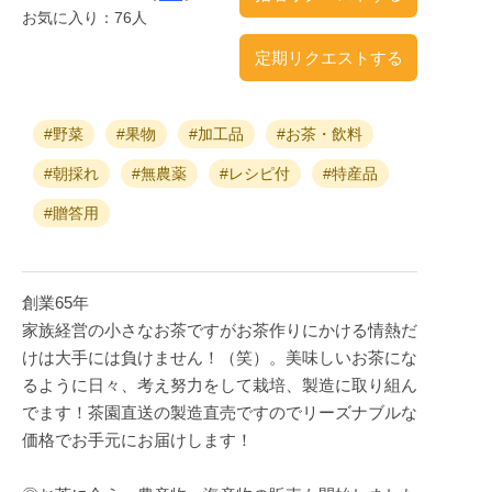
お気に入り：76人
定期リクエストする
#野菜
#果物
#加工品
#お茶・飲料
#朝採れ
#無農薬
#レシピ付
#特産品
#贈答用
創業65年
家族経営の小さなお茶ですがお茶作りにかける情熱だ
けは大手には負けません！（笑）。美味しいお茶にな
るように日々、考え努力をして栽培、製造に取り組ん
でます！茶園直送の製造直売ですのでリーズナブルな
価格でお手元にお届けします！