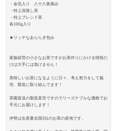
・金箔入り 八十八夜摘み
・特上深蒸し茶
・特上ブレンド茶
各100g入り
★リッチなあららぎ包み
家族経営の小さなお茶ですがお茶作りにかける情熱だ
けは大手には負けません！
美味しいお茶になるように日々、考え努力をして栽
培、製造に取り組んでます！
茶園直送の製造直売ですのでリーズナブルな価格でお
手元にお届けします！
伊勢は生産量全国3位のお茶の産地です。