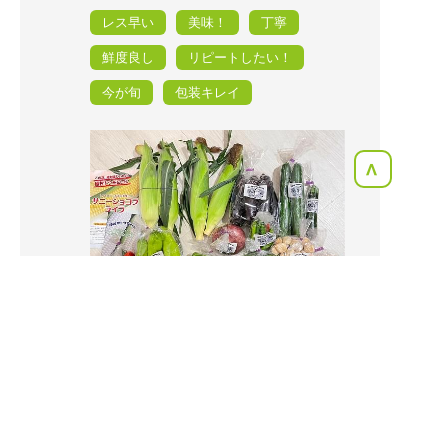
レス早い
美味！
丁寧
鮮度良し
リピートしたい！
今が旬
包装キレイ
<