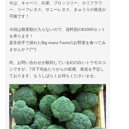
今は、キャベツ、白菜、ブロッコリー、カリフラワ
１箱13本入りー¥3000+送料(クール便)
ー、リーフレタス、サニーレタス、きゅうりの発送が
可能です！
※日により収穫できる日とできない日があるので、発
送日の指定は出来かねます。
今回は根菜類が入らないので、送料別の¥1000セット
※大変混雑が予想されますので、他の野菜との梱包は
を承ります！
出来かねます。
是非岩手で採れたBig manz Farmのお野菜を食べてみ
ませんか？(^^)
以上をご了承の上での指名リクエストをお願いいたし
ます。
尚、お問い合わせが殺到している幻の白いトウモロコ
シですが、7月下旬あたりからの収穫、発送を予定し
ております。もうしばらくお待ちくださいませ。