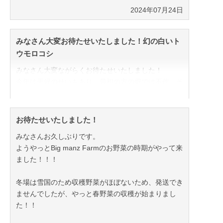
2024年07月24日
みなさん大変お待たせいたしました！幻の白いト
ウモロコシ
みなさん大変ながらくお待たせいたしました！
今年は天候のせいもあり、最初の方の畑では不作、そ
の後次の畑は熊に全て食べられてしまい収穫できず...
でしたが、遂にみなさまにお届けできる時がやってき
ました！
お待たせいたしました！
お問い合わせを頂いていた皆様、大変ご迷惑をおかけ
みなさんお久しぶりです。
して申し訳ございません。
ようやっとBig manz Farmのお野菜の時期がやって来
ました！！！
今年は、今週末限定で予約を承りたいとおもいます。
不作だったこともあり、この機を逃すと、次があるか
冬場は雪国のため収穫野菜がほぼないため、発送でき
分かりません。
ませんでしたが、やっと春野菜の収穫が始まりまし
なので、注意事項をよくお読みの上、みなさまからの
た！！
予約を承りますのでよろしくお願いいたします。