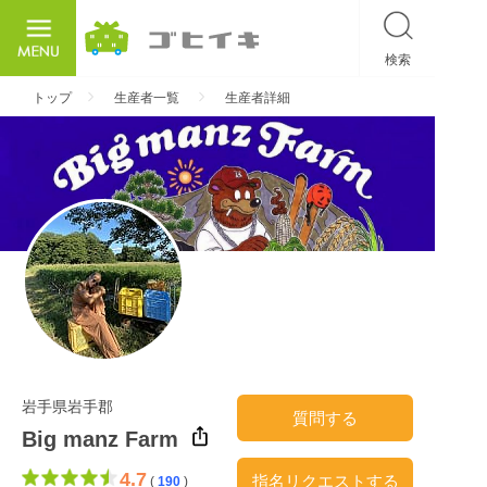
検索
ごひいき
トップ
生産者一覧
生産者詳細
岩手県岩手郡
質問する
Big manz Farm
4.7
指名リクエストする
(
190
)