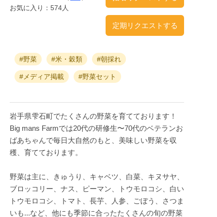
お気に入り：574人
定期リクエストする
#野菜
#米・穀類
#朝採れ
#メディア掲載
#野菜セット
岩手県雫石町でたくさんの野菜を育てております！
Big mans Farmでは20代の研修生〜70代のベテランお
ばあちゃんで毎日大自然のもと、美味しい野菜を収
穫、育てております。
野菜は主に、きゅうり、キャベツ、白菜、キヌサヤ、
ブロッコリー、ナス、ピーマン、トウモロコシ、白い
トウモロコシ、トマト、長芋、人参、ごぼう、さつま
いも...など、他にも季節に合ったたくさんの旬の野菜