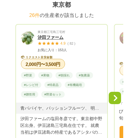
東京都
26件
の生産者が該当しました
東京都三宅島三宅村
汐田ファーム
4.9
( 82 )
お気に入り：153人
📦
リクエスト目安金額
2,000円〜3,500円
📦
リクエス
#野菜
#果物
#朝採れ
#無農薬
#野菜
#レシピ付
#特産品
#有機栽培
#贈答用
#贈答用
#野菜セット
Next
「食に興
青パパイヤ、パッションフルーツ、 明日葉、季節の野菜
びに失敗
旬の美味
汐田ファームの塩田冬彦です。東京都中野
を味わってほし
区出身。伊豆諸島三宅島在住です。 就農
始まった
当初は伊豆諸島の特産であるアシタバの露