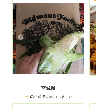
ス、ピーマン、トウモロコシ、白いトウモ
ロコシ、トマト、長芋、人参、ごぼう、さ
つまいも...など、他にも季節に合ったたく
さんの旬の野菜を育てております！お米も
あきたこまち、銀河のしずくなどがありま
す。 なるべく皆様のご希望に沿ったお野
菜を発送できるよいにしたいと思っていま
Next
Previous
すので、お気軽にご相談ください！
宮城県
7件
の生産者が該当しました