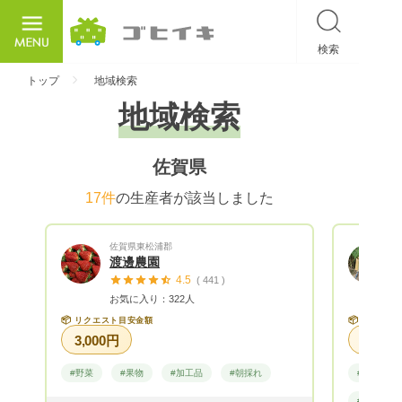
検索
ごひいき
トップ
地域検索
地域検索
佐賀県
17件
の生産者が該当しました
佐賀県東松浦郡
渡邊農園
4.5
( 441 )
お気に入り：322人
📦
📦
リクエスト目安金額
リクエス
3,000円
#野菜
#果物
#加工品
#朝採れ
#野菜
#有機栽培