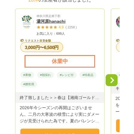
いたら、
orMEN
神奈川県足柄下郡
オーダー
湯河原hanachi
ジットカ
4.9
( 2258 )
お支払いが必
お気に入り：699人
完了後、
📦
📦
リクエスト目安金額
リクエス
品発送時に
3,000円〜6,500円
が到着後
ト》から
休業中
❽1か月
グ》で、
#果物
#朝採れ
#レシピ付
#特産品
#果物
「到着確認」
Next
+ °。°。°
#贈答用
のお得に
に リクエ
終了致しました＞＞春は【湘南ゴールド、まさる君、スイートスプリング、など】季節の柑橘を詰め合わせにいたします🌸 ・湘南ゴールド 黄色い小さなみかんです。爽やかな香りと甘さが特徴です。手でむけます。 •まさる君 オレンジ色の小さいながら甘くて美味しい品種です。あまり流通していない品種です。カットフルーツにすると簡単に召し上がれます。 ・スイートスプリング はっさくと温州みかんの掛け合わせの品種です。見た目の皮とは違い甘くてジューシーです。はっさくのサクサクした歯ごたえもあって、カットフルーツ盛り合わせにぴったりです。
2020年
をスター
2026年今シーズンの再開はございませ
ーガンベ
ん。二月の大寒波の積雪により実にダメー
ルーツの
ジが見受けられた為です。夏のバレンシア
でキウイ
オレンジ、小夏も同様の為出荷はございま
たいと思