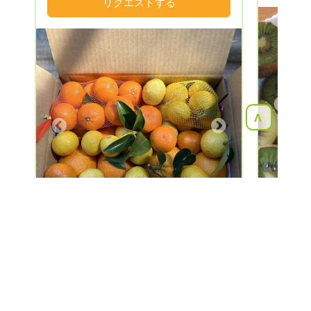
せん。 ＞終了いたしました。＞春の柑橘
リクエストする
詰め合わせ【湘南ゴールド、まさる君、ス
イートスプリング】詰め合わせにいたしま
す。 ①5キロ箱のリクエスト価格は 送料別
3500円〜3500円（別途送料1100円〜）で
リクエストを受付中です。 ②10キロ大箱
サイズは 送料別6500円〜6500円（別途送
Previous
料1400円〜）です。 【指名リクエスト】
<
ですと、折り返しすぐに予定をご連絡致し
Next
ます。💌↓◉オーダーの確定ボタンをお渡
しいたします。折り返しのメールを開いて
くださいませ📩 ※配送先別を選択出来ま
す。 ギフト仕様にて発送いたします🎁 現
在オーダー確定後、2.3日で発送しており
ます。雨の日の出荷はございません。
【※送料別でのリクエスト】をお願い致し
ます。 発送時に伝票番号をお知らせいた
します。ゆうパックwebページで追跡番号
新潟県
を入れてお時間はご調整くださいませ。
※※ 柑橘は端境期（収穫のない季節）が長
15件
の生産者が該当しました
い為定期便でのリクエストは不可になりま