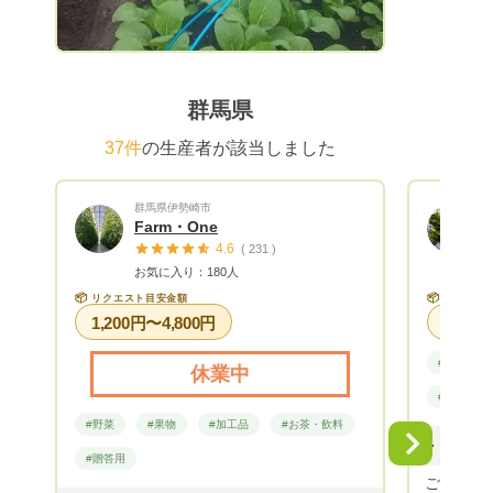
ました。 【子どもが野菜を食べない理
由】 子供は野菜がキライなんかじゃな
い！マズイからキライなんだ!! 近年の春
先、当農園でレタス狩りイベントに来て下
群馬県
さった方から、こんなメッセージを頂きま
した。 「うちの子は、 葉物はキラ
37件
の生産者が該当しました
イ！ と言って全然食べてくれないのに、
よっつばさんのレタスは、 美味しい！
群馬県伊勢崎市
と言って バクバク食べてくれました。 私
Farm・One
も食べたところ、パリッとしていて苦くな
4.6
( 231 )
くて、ほんのり甘い･･･レタスって甘かっ
お気に入り：180人
たんですね」と 子供は正直です。美味し
📦
📦
リクエスト目安金額
リクエス
くなければ、食べてくれません。 食べて
1,200円〜4,800円
くれないのは、美味しくないからです。
「おいしい！」と笑顔で食べてくれる野菜
#野菜
休業中
であること。それこそ、野菜も喜んでくれ
#野菜セッ
ます。 当農園の信念は、シンプルです。
#野菜
#果物
#加工品
#お茶・飲料
１．安心・安全・美味しいものに、とこと
Next
んこだわる。 ２．食べた物が、身体を作
#贈答用
る。よって、身体に良い野菜にこだわる。
ご覧頂きあ