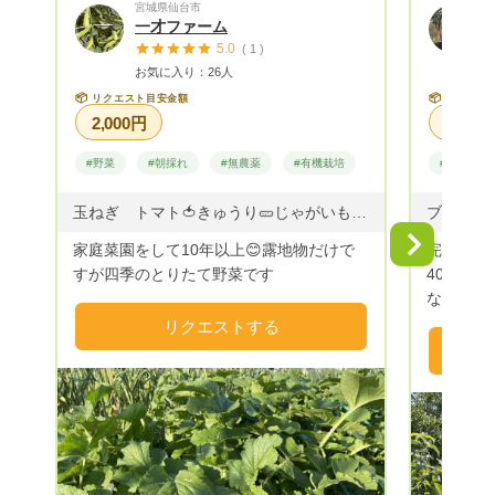
宮城県仙台市
一才ファーム
5.0
( 1 )
お気に入り：26人
📦
📦
リクエスト目安金額
リクエス
2,000円
#野菜
#朝採れ
#無農薬
#有機栽培
#果物
玉ねぎ トマト🍅きゅうり🥒じゃがいも🥔大根 水菜 小松菜🥬 キャベツ レタス チンゲンサイ ほうれん草etc... 季節のお野菜〜
ブルーベ
Next
家庭菜園をして10年以上😊露地物だけで
完全自然
すが四季のとりたて野菜です
40数年
なりまし
機肥料、
リクエストする
している
上にある
た。ただ
リーを育
た。また
で多くの
のハイブ