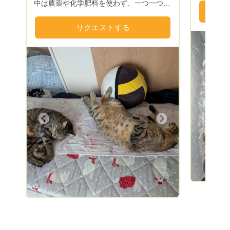
中は農薬や化学肥料を使わず、一つ一つ大
どを出荷
切に育てた野菜で お客様の食生活をちょ
種、貝類
こっとお手伝い させていただきます
リクエストする
生簀で活
m(__)m 送料は別となりますのでご理解よ
ります。
ろしく お願いいたしますm(_ _)m 送料込
血抜き、
みもどうぞお気軽にご相談くださいませ
致します
m(_ _)m
ます。発
ール便を
漁獲次第
Previous
文から何
Next
しれませ
ようお願