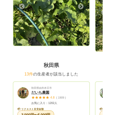
ットアイ
Next
ュブルー
Previous
ントロー
実をぜひ
ーベリー
す。 安
です。
秋田県
13件
の生産者が該当しました
秋田県由利本荘市
だいち農園
4.8
( 1909 )
お気に入り：1202人
📦
📦
リクエスト目安金額
リクエス
3,000円〜5,000円