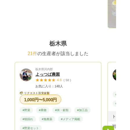
里では、
方法をしておりま
から採種
菌・酵母
用な微生物
を活用し
生物環境
栃木県
く環境や
の蘇生力を
21件
の生産者が該当しました
き生きし
ても作物
栃木県河内郡
酸化力が
よっつば農園
になった
4.6
( 58 )
す。 汚
お気に入り：148人
環境問題
📦
リクエスト目安金額
#野菜
す。 肥料に関しましては 鶏糞、牛糞など
1,000円〜5,000円
の動物性
#無農薬
草木を米
#野菜
#果物
#米・穀類
#加工品
や、牡蠣
#朝採れ
#無農薬
#メディア掲載
ってます。 是非、おいしくて安
初めてま
#野菜セット
菜を家族