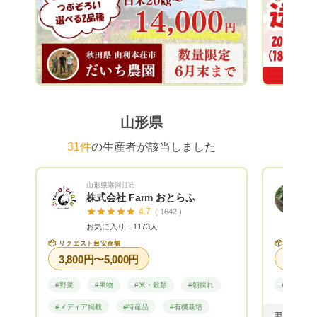
からみ合
て、夏で
果樹にお
全性とも
味しさだけで
あること
て、天の
よく管理
山形県
るりんご
いを抱き
31件
の生産者が該当しました
学び続け
うな環境
山形県寒河江市
い。 第124回県の品評会で ふじりんご
株式会社 Farm おとらふ
農林水産
4.7
( 1642 )
農家から
お気に入り：1173人
📦
📦
リクエスト目安金額
リクエス
3,800円〜5,000円
#野菜
#果物
#米・穀類
#朝採れ
#野菜
#メディア掲載
#特産品
#有機栽培
里芋(10