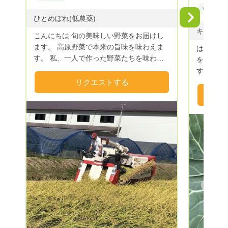
#野菜
Next
ひとめぼれ(低農薬)
こんにちは 旬の美味しい野菜をお届けし
ます。 高原野菜で本来の旨味を味わえま
はじめま
す。 私、一人で作った野菜たちを味わっ
を営んで
てくだ さい。 夫婦で作ってるお米も美味
すが、皆
しいです。 本業はトマトと米を夫婦で作
リクエストする
ける為に
ってます。 良かったらうちの野菜食べて
薬や化学
みませんか？
使い自然
は、特別栽
ランティ
や子供達
頂いてい
緒！ S
すので、
ます。 
Previous