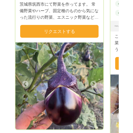
茨城県筑西市にて野菜を作ってます。 常
#無農薬
備野菜やハーブ、固定種のものから気にな
#野菜セッ
った流行りの野菜、エスニック野菜などな
ど。。 食べたいものをじゃんじゃん栽培
してます☆ 野菜の旬に作る事、地球に優
リクエストする
こんにち
しい事、自分の子供に自信をもって食べさ
菜🥕を
せられる事。 そんな事を軸に米ぬかと籾
うファーム
殻を使って栽培してます。 まだまだ未熟
が、 人の幸せ＝健康であること。 健康で
なので安定はしませんが 心を込めてお届
いるために
けしますので宜しくお願いします☆
考えをも
いEM菌を
以上前か
Next
直売所を
してくれていまし
しました
さ。 農
り残した
Previous
らに語っていまし
ぎ 脱サラ