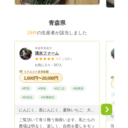
青森県
26件
の生産者が該当しました
青森県青森市
清水ファーム
4.6
( 223 )
お気に入り：327人
📦
リクエスト目安金額
1,000円〜20,000円
📦
リクエス
#野菜
#果物
#加工品
#無農薬
#果物
#特産品
#有機栽培
#贈答用
Next
にんにく、黒にんにく、夏秋いちご、大根、白菜、ネギ、ジャガイモ、いんげん、きぬさや、ズッキーニー、カボチャ、キュウリ、ミニトマト、大玉トマト、ナス、ピーマン、青唐辛子、黒とうもろこし、他野菜を栽培しています。
りんご・
ご覧頂いて有り難う御座います。私たちの
当園のあ
農場は明るく、楽しく、自然を愛しをモッ