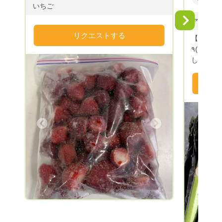
いちご
Next
アスパラ
リクエストする
【2026
٩( ᐛ )و 送料別での注文を宜しくお願い
します。
¥2500
ロ ◎生産地 佐賀県江北町 ◎微生物農法
を取り入
トルは楽
アスパラを育て
Next
専門に販
期間は 
台風で早
瑞々し
綺麗なのが特徴です٩(
Previous
運輸 クール便
指定承り
により厳
ご相談下