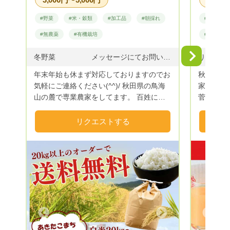
#野菜
#米・穀類
#加工品
#朝採れ
#果物
#無農薬
#有機栽培
#特産品
Next
冬野菜 メッセージにてお問いあわせください アスパラ 4月より開始 販売中 1キロ.3500円送料別にて指名リクエストお願いいたしま す。 Miniトマト 8月中旬 枝豆 発送可能 8月中旬 夏野菜 セット 8月中旬 新米 4種食べ比べセット 終了 ハチが交配したオーガニックミニトマト 新米4種食べ比べセット 随時発送 休止 各夏野菜セット行っております メッセージからご相談お待ちしております あきたこまち 新米 販売中 つぶぞろい 新米 売り切れ コシヒカリ 新米 売り切れ 注文受けてから精米しております 様々な精米歩合に対応しております
年末年始も休まず対応しておりますのでお
秋田県の
気軽にご連絡ください(^^)/ 秋田県の鳥海
家です。
山の麓で専業農家をしてます。 百姓にな
菅前総理
り10年、32歳の田舎の百姓が育てたお
名が知ら
米、野菜をたくさんの方々にお届けしたく
たいです❗ 私をはじめ妻、父、子供３人
リクエストする
始めました。 作物 お米 あきたこまち
6人家族
つぶぞろい コシヒカリ 野菜 キャ
りんごを
ベツ ミニトマト アスパラガス サラダ
んごの出来
無農薬 イタリア野菜
な「りん
ると、青
そして、
しい「ふ
とおして
Next
Previous
美味しい