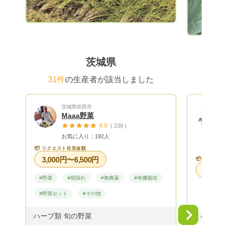
茨城県
31件
の生産者が該当しました
茨城県筑西市
Maaa野菜
4.9
( 239 )
お気に入り：192人
📦
リクエスト目安金額
3,000円〜6,500円
📦
リクエス
#野菜
#朝採れ
#無農薬
#有機栽培
#野菜セット
#その他
Next
ハーブ類 旬の野菜
#野菜