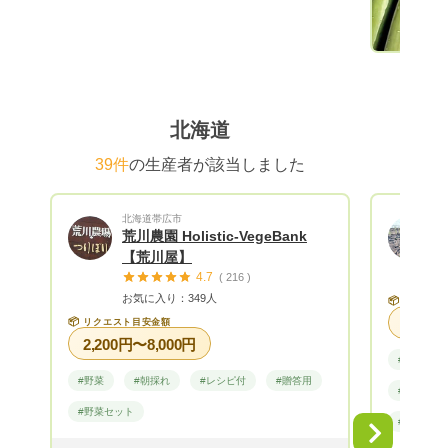
祝○時〜
かります。 ○贈答品、お中元にも
けます！
北海道
39件
の生産者が該当しました
北海道帯広市
荒川農園 Holistic-VegeBank
【荒川屋】
4.7
( 216 )
お気に入り：349人
📦
リクエス
📦
リクエスト目安金額
2,200円〜8,000円
#野菜
#野菜
#朝採れ
#レシピ付
#贈答用
#朝採れ
#野菜セット
#野菜セッ
Next