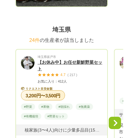
埼玉県
24件
の生産者が該当しました
埼玉県坂戸市
【お休み中】お任せ新鮮野菜セッ
ト
4.7
( 217 )
お気に入り：412人
📦
リクエスト目安金額
3,200円〜3,500円
#野菜
#野菜
#果物
#朝採れ
#無農薬
#有機栽培
#野菜セット
Next
現在、閉鎖中です。
核家族(3〜4人)向けに少量多品目(15種類以上)の野菜や果物を、100サイズの箱(6〜10kg)に詰めてお届けいたします。 【主に栽培している野菜など】 『野菜』ジャガイモ、タマネギ、ニンジン、サトイモ、ゴボウ、ダイコン、大豆、白菜、キャベツ、ブロッコリー、コマツ菜、ホウレン草、ネギ、トマト、シュンギクなど 『果物』栗、枇杷、キウイ、柿、銀杏、椎茸など
市場へ出