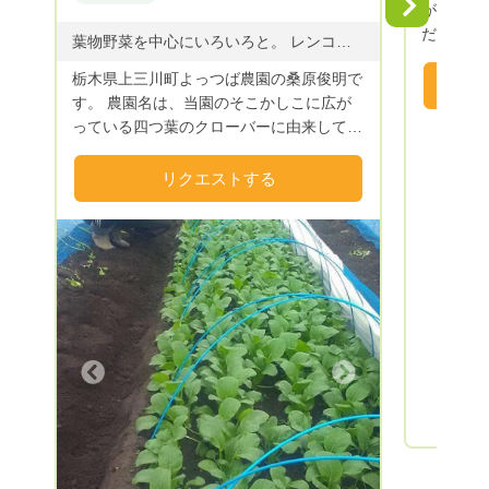
Next
が農園で
農法のお
だわって
葉物野菜を中心にいろいろと。 レンコン・ジュンサイ・わさびは無理です(笑) 夏限定でブルーベリーもあります 同じく夏限定で【アップルシナモン風味🍀ナスジャム】もやっております
食べてい
す。
栃木県上三川町よっつば農園の桑原俊明で
す。 農園名は、当園のそこかしこに広が
っている四つ葉のクローバーに由来してい
ます。 四つ葉のクローバーを見つけた時
の 心の中にホワッと生まれる 小さな
リクエストする
「ウレシイキモチ」を 野菜にのせてお届
けしたいという思いから名づけました。
【四つ葉研究家が農家になった理由】
元々は、四つ葉のクローバーの育種・研究
家をしておりましたが、クローバーに付く
害虫の多さに困り果て、コンパニオンプラ
ンツとしてネギ等を周りに植えました。
おかげで害虫は減りましたが、野菜も元気
Next
に増えまして（笑）せっかくだから･･･と
食べてみたところ、これが大変美味しい！
それならば、こんな野菜は？あんな野菜
は？と色々と育てているうちに自然と
「よし！野菜農家になろう！」 と決意し