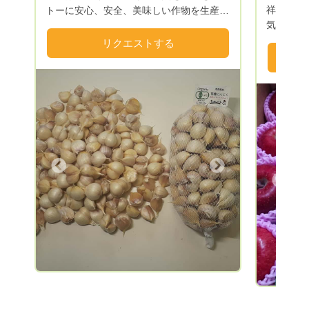
祥の地で
トーに安心、安全、美味しい作物を生産し
気候で豊
皆様が明るく、健康で生き生きと活きてい
は最適な
ける事を願い農作業に励んでおります。
リクエストする
げたりん
度管理を
直送で皆
Next
Previous