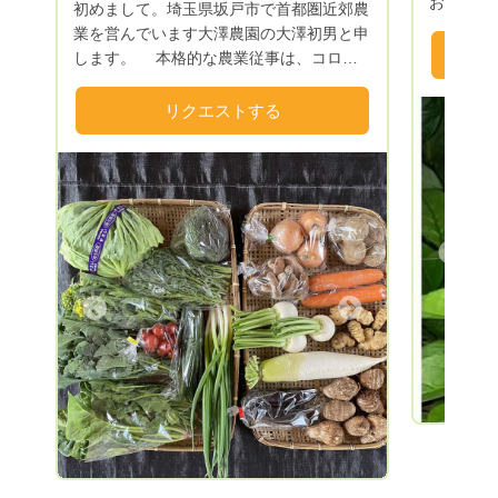
おすすめ出
初めまして。埼玉県坂戸市で首都圏近郊農
農薬(無
業を営んでいます大澤農園の大澤初男と申
料栽培野
します。 本格的な農業従事は、コロナ
る安全な
自粛が始まった4年前からで、まだホヤホ
品臭)、
ヤの農家です。 健康と趣味を兼ねて、
リクエストする
られます。 本来ある野菜のおい
楽しく野菜や果物作りに励んでいます。
さ、うま
野菜作りは、有機栽培(牛糞などの有機
さい。
肥料を主体)と自然成分の植物活性剤、コ
ンパニオンプランツを活用して、無農薬、
減農薬栽培を心がけています。 併せ
Previous
て、30年前に子どもたちのために植えた四
季折々の果物も食べきれなくなり販売して
います。
Next