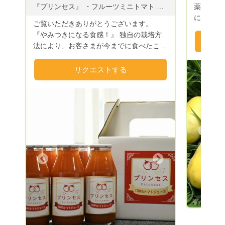
３．食べて笑顔になれる野菜を送り出す。
『プリンセス』 ・フルーツミニトマト ・プリンセスカレー ・プリンセスジュース
薬・無肥
まずは、自分が食べる。なので、食べたい
に雑味は
ご覧いただきありがとうございます。
野菜＆食べて美味しい野菜を育てていま
信をもっ
『やみつきになる食感！』 独自の栽培方
す。 化学農薬・化学肥料・除草剤を使わ
土本来の
法により、お客さまが今までに食べたこと
ない、無農薬栽培農法のガイア循環農法で
す。 お気軽にコメントして下さい(^^)/ す
のない様な『プリンセス🍅』大切な方への
野菜達を育てています
べてお野
贈り物としても御満足を頂けます。 ま
リクエストする
た、プリンセス🍅を使用した特製トマトカ
レー🍛、プリンセスジュース🥤の販売も始
めました。ぜひ一度御賞味下さい。 ま
た、北海道から沖縄まで全国発送を承って
おります。大切なご家族やご友人へギフト
Previous
品としてお届けもできます。 お気軽にお
申し付けください。 内容につきまして
は、コメント欄をご確認ください。 な
Next
お、送料は別途にて全国各地へお届け致し
ております。