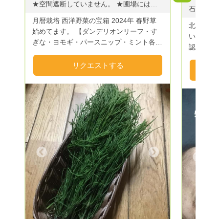
★空間遮断していません。 ★圃場には薬剤や化学製造のもの 堆肥類も2018年から混入してません。 ★土の世界にお任せの連作再生栽培。落し種栽培。 コンパニオンプランツの相互メリットの活用。抜き草耕起。など ★天体エネルギーを月を通し受け取る バイオダイナミック農法を旧暦〔二十四節気）栽培 に馴染ませ 十二宮の星座から受け取るエネルギーを月暦栽培に取り入れた 作業や栽培のプログラムやスケジュールを組み立てて野菜たちを育てています。 北海道 十勝産の今採れ旬な 野菜や野草を詰め込んだ 野菜の宝箱･:*+.\(( °ω° ))/.:+ その日の中身はお問い合わせくださいませ(ᵔᴥᵔ) 【2024年 5月のおしながき 60サイズ】 【春野草の宝箱 】 ダンデリオンリーフ・すぎな・ヨモギ・ミント各種MIX他 〔 60サイズ 2キロ 1,200円 リクエスト 【送料別】〕 ✴︎随時更新 【各種 野草もあります。お問い合わせくださいませ(ᵔᴥᵔ)】 【ビタベジ・カラベジ】 目で食べる ビタミンカラーのお野菜たちの宝箱をお届けいたしますʕ•ᴥ•ʔ カラフルベジタブル（カラベジ）多数(ᵔᴥᵔ) 養生 薬膳 腸活 免疫力底上げ 身体の不調に悩める女性に必要な成分多めな機能性野菜など 北海道的な旬野菜 十勝平野で育てた今採れ カラフルな珍野菜詰め込んだ 野菜の宝箱･:*+.\(( °ω° ))/.:+ おしながきを参照くださいませ(๑˃̵ᴗ˂̵) 土で自然栽培の為、北海道的な季節の野菜しかありません。 ※必ず表裏洗ってくださいませ。 ※本年 虫退治が追いつかず 虫喰い、侵入多数！！ ※送料は お客様負担をお願いしております。 優先野菜など リクエスト頂ければ お応えできる限り 対応致します。
月暦栽培 西洋野菜の宝箱 2024年 春野草
北海道札
始めてます。 【ダンデリオンリーフ・す
います。
ぎな・ヨモギ・パースニップ・ミント各種
認証され
MIX・ベビーレタス】 ★命を頂き 命をつ
物を広め
なげる食材たちを作りつづけてます。 ★
リクエストする
います 美味しい北海道米や厳選野菜の詰
裸地にしない 生態系活用循環型栽培実施
め合わせ
しております。 ★北海道・十勝で 月・天
品等の選
体エネルギーや星座の特性を微生物と地球
ます
の自らの循環を活用した こだわりの野菜
や薬草たちを育っててます。 ★西洋野
菜・パースニップ・ハーブ類、エディブル
フラワー、たんぽぽ（葉物、根）、チンキ
用ハーブ各種、アカザ・クローバー他
Next
Previous
夏〜マイクロトマト・花ズッキーニ・韓国
ズッキーニ 他 定番野菜から珍しい野菜や
野草 まで多くの種類の野菜をお届けしま
す。 よろしくお願いします。