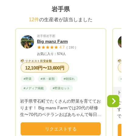
岩手県
12件
の生産者が該当しました
岩手県岩手郡
Big manz Farm
4.7
( 190 )
お気に入り：574人
📦
📦
リクエスト目安金額
リクエス
12,100円〜13,600円
#野菜
#米・穀類
#朝採れ
#野菜
#メディア掲載
#野菜セット
岩手県雫石町でたくさんの野菜を育ててお
Next
ご覧いた
ります！ Big mans Farmでは20代の研修
す！ 岩
生〜70代のベテランおばあちゃんで毎日大
で年間6
自然のもと、美味しい野菜を収穫、育てて
変わった
おります。 野菜は主に、きゅうり、キャ
リクエストする
が食べた
ベツ、白菜、キヌサヤ、ブロッコリー、ナ