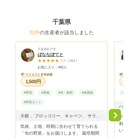
千葉県
32件
の生産者が該当しました
千葉県松戸市
ばななぽてと
4.8
( 854 )
お気に入り：495人
📦
📦
リクエスト目安金額
リクエス
1,500円
#野菜
#果物
#米・穀類
#無農薬
#朝採れ
#野菜セット
Next
大根 、ブロッコリー、キャベツ、 サラダセット、白菜、なす、きゅうり、 オクラ、いんげん、そらまめ、 スナップえんどう、春菊、ミニトマト、 みかん、レモン、にんじん、ねぎ、レタス 小松菜、ほうれん草、春菊
千葉県旭
刺し網漁
気候、土地、時期に合わせて育てられる
いる、 
「旬の野菜」をお届けします。 栽培期間
送！ 九