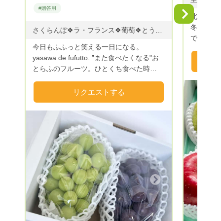
#贈答用
Next
北国の盆
冬には積
さくらんぼ❖ラ・フランス❖葡萄❖とうもろこし❖プラム ◇さくらんぼ ※佐藤錦と紅秀峰は同梱不可 佐藤錦 6月中旬～6月下旬 紅秀峰 6月中旬～6月末 ◇プラム 紅りょうぜん 7月下旬 ソルダム 7月下旬 貴陽 8月上旬 太陽 8月下旬 秋姫 9月上旬 ◇とうもろこし おおもの 8月上旬〜9月下旬 ◇ぶどう ピオーネ他 9月上旬〜9月下旬 シャインマスカット 9月上旬〜9月下旬 ◇洋梨 ラ・フランス 11月上旬〜12月上旬 シルバーベル 12月上旬 ◇りんご シナノスイート 11月上旬〜 シナノゴールド 11月下旬〜 サンフジ 12月上旬〜 ※作物の生育状況により収穫時期が変わります。
で、寒暖
今日もふふっと笑える一日になる。
しながら
yasawa de fufutto. ”また食べたくなる"お
お届けし
とらふのフルーツ。ひとくち食べた時
に“ふふっ”と思わず笑みがこぼれる果物づ
くりを目指しています。 Farmおとらふの
リクエストする
名前の由来は、おうとうの「おと」、ラ・
フランスの「らふ」からきています。おう
とう［桜桃］とは、さくらんぼのこと。
「らふ」にはもう一つの意味があって、ら
ふ［laugh］の笑うことです。 ここ寒河江
Previous
市谷沢は、流麗な山々に囲まれており、澄
んだ空気がとてもおいしく、のどかなとこ
ろです。私たちはこの自然の中で（時には
Next
雨の中、時には雪の中）気持ちよく農作業
をしています。 おとらふは、寒河江市
No,1の観光果樹園でさくらんぼ狩り部門1
位を目指します。観光施設では農業体験や