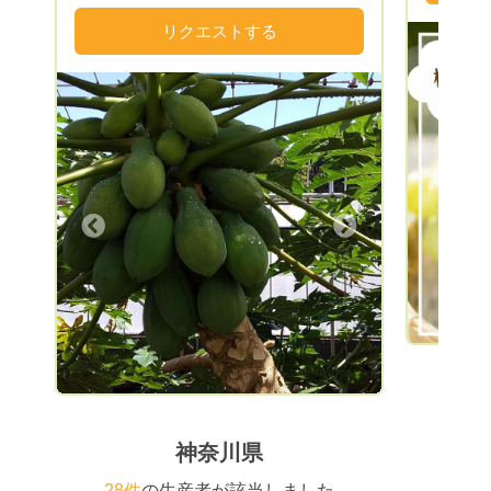
と食のプ
地栽培を試みましたが、農業指導員の方よ
で生まれました✨✨✨ 
り中古ビニールハウスを斡旋してもらい、
リクエストする
°。°+ °。°。°+
パッションフルーツの栽培を勧められたの
材達。最高
で始めました。 栽培に際しては、かねて
°。°+ °。
からのこだわりである有機栽培を試みまし
では買え
たが、なかなか思うようにいかず、試行錯
通常5万
誤の末ようやく納得のいくものができるよ
ていたり…？！😲 
うになりました。 パッションフルーツは
Previous
こそ実現
三宅島の風土に合っていたらしく良品がで
🔥 申込から1年間、毎月最高の食材が届く
き、また病虫害にもきわめて強く、施設園
Next
このサー
芸でこれほど無農薬栽培に適した熱帯性作
や、いつ
物は、他に思い当たらないほどです。 現
物などにも
在パッションフルーツの他、青パパイヤの
待ちしております
栽培・普及に力を入れており、青パパイヤ
での流れ
の入った野菜セットを販売しています。
リック ❷金額に間違いがないかご確認い
ただき、
グ》を選択し
トが完了
神奈川県
ウント）
日程かかる場
28件
の生産者が該当しました