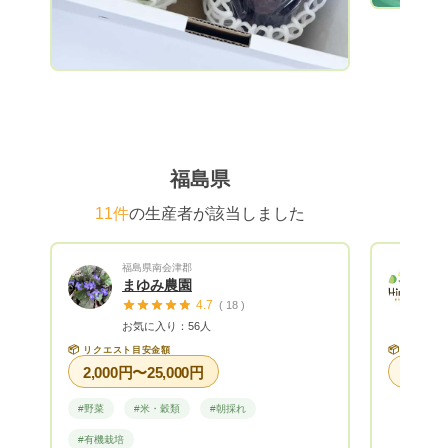
食育絵本の読み聞かせも行っています。こ
こに来てくれたお客さまが少しでも笑って
くれたらいいなをカタチにするべく、心地
よい場所と良き時間を提供していきたいと
思います。 こんな想いをのせて、ここに
来ることができない皆さまにもおいしさそ
のままに採れたての果物をお届けします。
福島県
11件
の生産者が該当しました
福島県南会津郡
まゆみ農園
4.7
( 18 )
お気に入り：56人
📦
📦
リクエスト目安金額
リクエス
2,000円〜25,000円
#野菜
#米・穀類
#朝採れ
#有機栽培