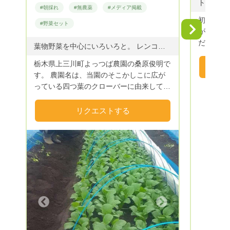
や、牡蠣
#朝採れ
#無農薬
#メディア掲載
ってます。 是非、おいしくて安
初めてま
#野菜セット
菜を家族
Next
が農園で
農法のお
だわって
葉物野菜を中心にいろいろと。 レンコン・ジュンサイ・わさびは無理です(笑) 夏限定でブルーベリーもあります 同じく夏限定で【アップルシナモン風味🍀ナスジャム】もやっております
食べてい
す。
栃木県上三川町よっつば農園の桑原俊明で
す。 農園名は、当園のそこかしこに広が
っている四つ葉のクローバーに由来してい
ます。 四つ葉のクローバーを見つけた時
の 心の中にホワッと生まれる 小さな
リクエストする
「ウレシイキモチ」を 野菜にのせてお届
けしたいという思いから名づけました。
【四つ葉研究家が農家になった理由】
元々は、四つ葉のクローバーの育種・研究
家をしておりましたが、クローバーに付く
害虫の多さに困り果て、コンパニオンプラ
ンツとしてネギ等を周りに植えました。
おかげで害虫は減りましたが、野菜も元気
Next
に増えまして（笑）せっかくだから･･･と
食べてみたところ、これが大変美味しい！