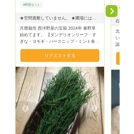
#野菜セット
#野菜セッ
Next
★空間遮断していません。 ★圃場には薬剤や化学製造のもの 堆肥類も2018年から混入してません。 ★土の世界にお任せの連作再生栽培。落し種栽培。 コンパニオンプランツの相互メリットの活用。抜き草耕起。など ★天体エネルギーを月を通し受け取る バイオダイナミック農法を旧暦〔二十四節気）栽培 に馴染ませ 十二宮の星座から受け取るエネルギーを月暦栽培に取り入れた 作業や栽培のプログラムやスケジュールを組み立てて野菜たちを育てています。 北海道 十勝産の今採れ旬な 野菜や野草を詰め込んだ 野菜の宝箱･:*+.\(( °ω° ))/.:+ その日の中身はお問い合わせくださいませ(ᵔᴥᵔ) 【2024年 5月のおしながき 60サイズ】 【春野草の宝箱 】 ダンデリオンリーフ・すぎな・ヨモギ・ミント各種MIX他 〔 60サイズ 2キロ 1,200円 リクエスト 【送料別】〕 ✴︎随時更新 【各種 野草もあります。お問い合わせくださいませ(ᵔᴥᵔ)】 【ビタベジ・カラベジ】 目で食べる ビタミンカラーのお野菜たちの宝箱をお届けいたしますʕ•ᴥ•ʔ カラフルベジタブル（カラベジ）多数(ᵔᴥᵔ) 養生 薬膳 腸活 免疫力底上げ 身体の不調に悩める女性に必要な成分多めな機能性野菜など 北海道的な旬野菜 十勝平野で育てた今採れ カラフルな珍野菜詰め込んだ 野菜の宝箱･:*+.\(( °ω° ))/.:+ おしながきを参照くださいませ(๑˃̵ᴗ˂̵) 土で自然栽培の為、北海道的な季節の野菜しかありません。 ※必ず表裏洗ってくださいませ。 ※本年 虫退治が追いつかず 虫喰い、侵入多数！！ ※送料は お客様負担をお願いしております。 優先野菜など リクエスト頂ければ お応えできる限り 対応致します。
月暦栽培 西洋野菜の宝箱 2024年 春野草
北海道札
始めてます。 【ダンデリオンリーフ・す
います。
ぎな・ヨモギ・パースニップ・ミント各種
認証され
MIX・ベビーレタス】 ★命を頂き 命をつ
物を広め
なげる食材たちを作りつづけてます。 ★
リクエストする
います 美味しい北海道米や厳選野菜の詰
裸地にしない 生態系活用循環型栽培実施
め合わせ
しております。 ★北海道・十勝で 月・天
品等の選
体エネルギーや星座の特性を微生物と地球
ます
の自らの循環を活用した こだわりの野菜
や薬草たちを育っててます。 ★西洋野
菜・パースニップ・ハーブ類、エディブル
フラワー、たんぽぽ（葉物、根）、チンキ
用ハーブ各種、アカザ・クローバー他
Next
Previous
夏〜マイクロトマト・花ズッキーニ・韓国
ズッキーニ 他 定番野菜から珍しい野菜や
野草 まで多くの種類の野菜をお届けしま
す。 よろしくお願いします。