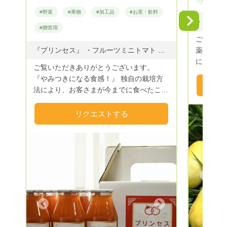
#野菜
#果物
#加工品
#お茶・飲料
Next
#贈答用
ご覧頂きあ
『プリンセス』 ・フルーツミニトマト ・プリンセスカレー ・プリンセスジュース
薬・無肥
に雑味は
ご覧いただきありがとうございます。
信をもっ
『やみつきになる食感！』 独自の栽培方
土本来の
法により、お客さまが今までに食べたこと
す。 お気軽にコメントして下さい(^^)/ す
のない様な『プリンセス🍅』大切な方への
べてお野
贈り物としても御満足を頂けます。 ま
リクエストする
た、プリンセス🍅を使用した特製トマトカ
レー🍛、プリンセスジュース🥤の販売も始
めました。ぜひ一度御賞味下さい。 ま
た、北海道から沖縄まで全国発送を承って
おります。大切なご家族やご友人へギフト
Previous
品としてお届けもできます。 お気軽にお
申し付けください。 内容につきまして
は、コメント欄をご確認ください。 な
Next
お、送料は別途にて全国各地へお届け致し
ております。