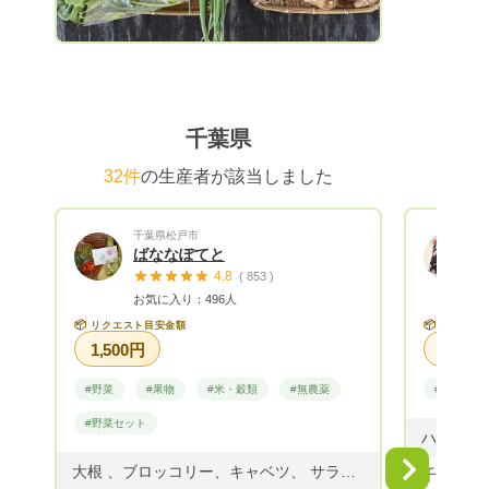
千葉県
32件
の生産者が該当しました
千葉県松戸市
ばななぽてと
4.8
( 853 )
お気に入り：496人
📦
📦
リクエスト目安金額
リクエス
1,500円
#野菜
#果物
#米・穀類
#無農薬
#朝採れ
#野菜セット
Next
大根 、ブロッコリー、キャベツ、 サラダセット、白菜、なす、きゅうり、 オクラ、いんげん、そらまめ、 スナップえんどう、春菊、ミニトマト、 みかん、レモン、にんじん、ねぎ、レタス 小松菜、ほうれん草、春菊
千葉県旭