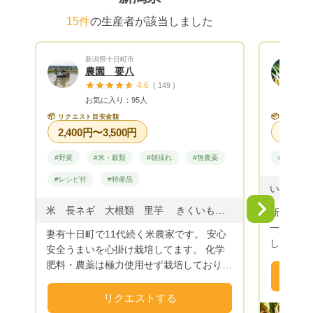
を入れてお時間はご調整くださいませ。
※※ 柑橘は端境期（収穫のない季節）が長
15件
の生産者が該当しました
い為定期便でのリクエストは不可になりま
す。その都度指名リクエストをいただいて
新潟県十日町市
おります。
農園 要八
4.6
( 149 )
お気に入り：95人
📦
📦
リクエスト目安金額
リクエス
2,400円〜3,500円
#野菜
#米・穀類
#朝採れ
#無農薬
#野菜
#レシピ付
#特産品
Next
米 長ネギ 大根類 里芋 きくいも なす きゅうり とまと ピーマン パプリカ 白ゴーヤ じゃがいも かぼちゃ おかひじき 枝豆 とうもろこし 黒豆 小豆 葉物野菜 など
新潟県で
一人で色
妻有十日町で11代続く米農家です。 安心
しい旬の
安全うまいを心掛け栽培してます。 化学
肥料・農薬は極力使用せず栽培しておりま
す。
リクエストする