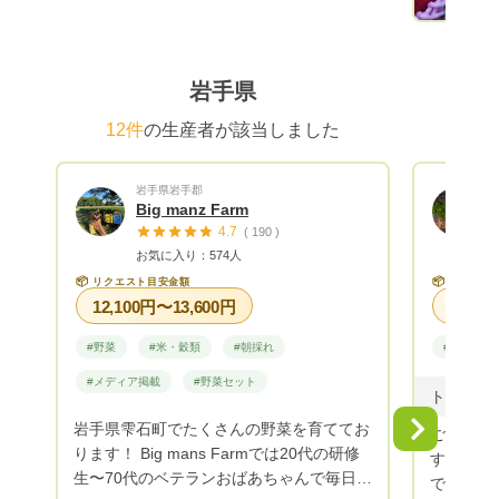
岩手県
12件
の生産者が該当しました
岩手県岩手郡
Big manz Farm
4.7
( 190 )
お気に入り：574人
📦
📦
リクエスト目安金額
リクエス
12,100円〜13,600円
#野菜
#米・穀類
#朝採れ
#野菜
#メディア掲載
#野菜セット
岩手県雫石町でたくさんの野菜を育ててお
Next
ご覧いた
ります！ Big mans Farmでは20代の研修
す！ 岩
生〜70代のベテランおばあちゃんで毎日大
で年間6