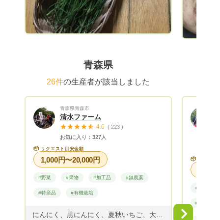
青森県
26件
の生産者が該当しました
青森県青森市
清水ファーム
4.6
( 223 )
お気に入り：327人
📦
リクエスト目安金額
1,000円〜20,000円
📦
リクエス
#野菜
#果物
#加工品
#無農薬
#果物
#特産品
#有機栽培
#贈答用
Next
にんにく、黒にんにく、夏秋いちご、大根、白菜、ネギ、ジャガイモ、いんげん、きぬさや、ズッキーニー、カボチャ、キュウリ、ミニトマト、大玉トマト、ナス、ピーマン、青唐辛子、黒とうもろこし、他野菜を栽培しています。