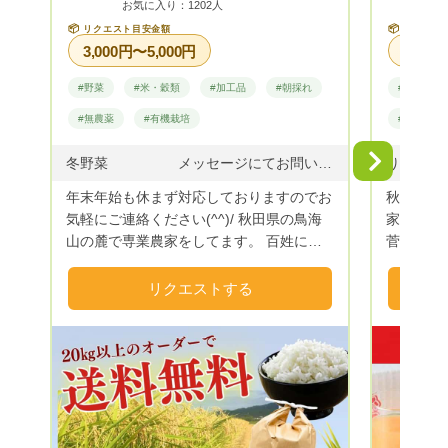
お気に入り：1202人
📦
📦
リクエスト目安金額
リクエス
3,000円〜5,000円
#野菜
#米・穀類
#加工品
#朝採れ
#果物
#無農薬
#有機栽培
#特産品
Next
冬野菜 メッセージにてお問いあわせください アスパラ 4月より開始 販売中 1キロ.3500円送料別にて指名リクエストお願いいたしま す。 Miniトマト 8月中旬 枝豆 発送可能 8月中旬 夏野菜 セット 8月中旬 新米 4種食べ比べセット 終了 ハチが交配したオーガニックミニトマト 新米4種食べ比べセット 随時発送 休止 各夏野菜セット行っております メッセージからご相談お待ちしております あきたこまち 新米 販売中 つぶぞろい 新米 売り切れ コシヒカリ 新米 売り切れ 注文受けてから精米しております 様々な精米歩合に対応しております
年末年始も休まず対応しておりますのでお
秋田県の
気軽にご連絡ください(^^)/ 秋田県の鳥海
家です。
山の麓で専業農家をしてます。 百姓にな
菅前総理
り10年、32歳の田舎の百姓が育てたお
名が知ら
米、野菜をたくさんの方々にお届けしたく
たいです❗ 私をはじめ妻、父、子供３人
リクエストする
始めました。 作物 お米 あきたこまち
6人家族
つぶぞろい コシヒカリ 野菜 キャ
りんごを
ベツ ミニトマト アスパラガス サラダ
んごの出来
無農薬 イタリア野菜
な「りん
ると、青
そして、
しい「ふ