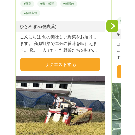
#野菜
#米・穀類
#朝採れ
#有機栽培
#野菜
Next
ひとめぼれ(低農薬)
こんにちは 旬の美味しい野菜をお届けし
ます。 高原野菜で本来の旨味を味わえま
はじめま
す。 私、一人で作った野菜たちを味わっ
を営んで
てくだ さい。 夫婦で作ってるお米も美味
すが、皆
しいです。 本業はトマトと米を夫婦で作
リクエストする
ける為に
ってます。 良かったらうちの野菜食べて
薬や化学
みませんか？
使い自然
は、特別栽
ランティ
や子供達
頂いてい
緒！ S
すので、
ます。 
Previous