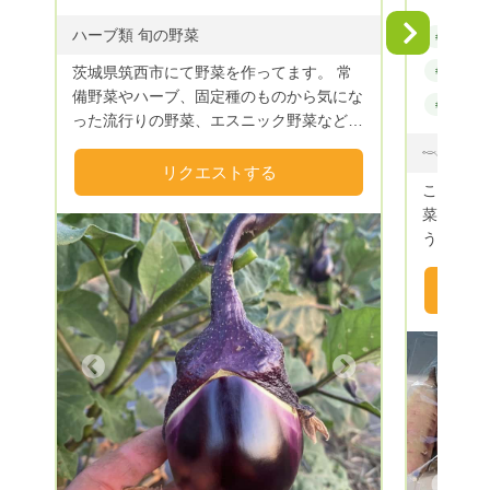
Next
ハーブ類 旬の野菜
#野菜
茨城県筑西市にて野菜を作ってます。 常
#無農薬
備野菜やハーブ、固定種のものから気にな
#野菜セッ
った流行りの野菜、エスニック野菜などな
ど。。 食べたいものをじゃんじゃん栽培
してます☆ 野菜の旬に作る事、地球に優
リクエストする
こんにち
しい事、自分の子供に自信をもって食べさ
菜🥕を
せられる事。 そんな事を軸に米ぬかと籾
うファーム
殻を使って栽培してます。 まだまだ未熟
が、 人の幸せ＝健康であること。 健康で
なので安定はしませんが 心を込めてお届
いるために
けしますので宜しくお願いします☆
考えをも
いEM菌を
以上前か
Next
直売所を
してくれていまし
しました
さ。 農
り残した
Previous