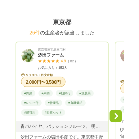
東京都
26件
の生産者が該当しました
東京都三宅島三宅村
汐田ファーム
4.9
( 82 )
お気に入り：153人
📦
リクエスト目安金額
2,000円〜3,500円
📦
リクエス
#野菜
#果物
#朝採れ
#無農薬
#野菜
#レシピ付
#特産品
#有機栽培
#贈答用
#贈答用
#野菜セット
Next
「食に興
青パパイヤ、パッションフルーツ、 明日葉、季節の野菜
びに失敗
旬の美味
汐田ファームの塩田冬彦です。東京都中野