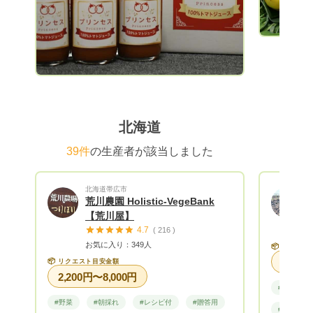
北海道
39件
の生産者が該当しました
北海道帯広市
荒川農園 Holistic-VegeBank
【荒川屋】
4.7
( 216 )
お気に入り：349人
📦
リクエス
📦
リクエスト目安金額
2,200円〜8,000円
#野菜
#野菜
#朝採れ
#レシピ付
#贈答用
#朝採れ