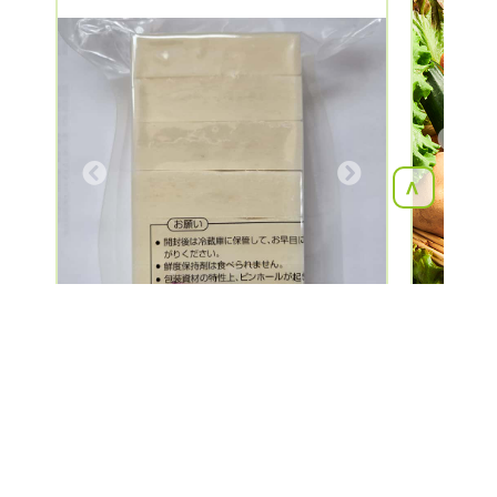
Previous
Next
<
富山県
4件
の生産者が該当しました