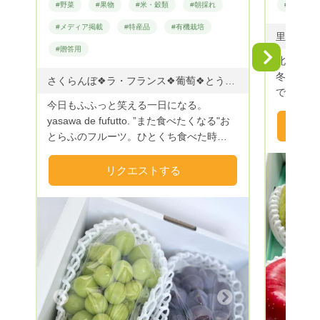
#野菜
#果物
#米・穀類
#朝採れ
#野菜
#メディア掲載
#特産品
#有機栽培
里芋(10
#贈答用
Next
北国の盆
冬には積
さくらんぼ❖ラ・フランス❖葡萄❖とうもろこし❖プラム ◇さくらんぼ ※佐藤錦と紅秀峰は同梱不可 佐藤錦 6月中旬～6月下旬 紅秀峰 6月中旬～6月末 ◇プラム 紅りょうぜん 7月下旬 ソルダム 7月下旬 貴陽 8月上旬 太陽 8月下旬 秋姫 9月上旬 ◇とうもろこし おおもの 8月上旬〜9月下旬 ◇ぶどう ピオーネ他 9月上旬〜9月下旬 シャインマスカット 9月上旬〜9月下旬 ◇洋梨 ラ・フランス 11月上旬〜12月上旬 シルバーベル 12月上旬 ◇りんご シナノスイート 11月上旬〜 シナノゴールド 11月下旬〜 サンフジ 12月上旬〜 ※作物の生育状況により収穫時期が変わります。
で、寒暖
今日もふふっと笑える一日になる。
しながら
yasawa de fufutto. ”また食べたくなる"お
お届けし
とらふのフルーツ。ひとくち食べた時
に“ふふっ”と思わず笑みがこぼれる果物づ
くりを目指しています。 Farmおとらふの
リクエストする
名前の由来は、おうとうの「おと」、ラ・
フランスの「らふ」からきています。おう
とう［桜桃］とは、さくらんぼのこと。
「らふ」にはもう一つの意味があって、ら
ふ［laugh］の笑うことです。 ここ寒河江
Previous
市谷沢は、流麗な山々に囲まれており、澄
んだ空気がとてもおいしく、のどかなとこ
ろです。私たちはこの自然の中で（時には
Next
雨の中、時には雪の中）気持ちよく農作業