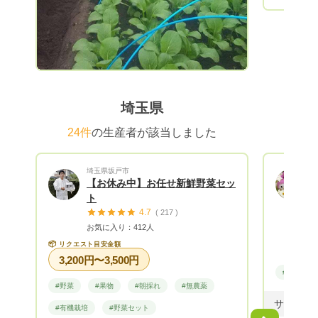
それならば、こんな野菜は？あんな野菜
は？と色々と育てているうちに自然と
「よし！野菜農家になろう！」 と決意し
ました。 【子どもが野菜を食べない理
由】 子供は野菜がキライなんかじゃな
い！マズイからキライなんだ!! 近年の春
先、当農園でレタス狩りイベントに来て下
埼玉県
さった方から、こんなメッセージを頂きま
した。 「うちの子は、 葉物はキラ
24件
の生産者が該当しました
イ！ と言って全然食べてくれないのに、
よっつばさんのレタスは、 美味しい！
埼玉県坂戸市
と言って バクバク食べてくれました。 私
【お休み中】お任せ新鮮野菜セッ
も食べたところ、パリッとしていて苦くな
ト
くて、ほんのり甘い･･･レタスって甘かっ
4.7
( 217 )
たんですね」と 子供は正直です。美味し
お気に入り：412人
くなければ、食べてくれません。 食べて
📦
リクエスト目安金額
くれないのは、美味しくないからです。
3,200円〜3,500円
「おいしい！」と笑顔で食べてくれる野菜
#野菜
であること。それこそ、野菜も喜んでくれ
#野菜
#果物
#朝採れ
#無農薬
ます。 当農園の信念は、シンプルです。
#有機栽培
#野菜セット
１．安心・安全・美味しいものに、とこと