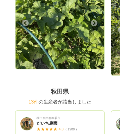
た。また
で多くの
のハイブ
ットアイ
Next
ュブルー
Previous
ントロー
実をぜひ
ーベリー
す。 安
です。
秋田県
13件
の生産者が該当しました
秋田県由利本荘市
だいち農園
4.8
( 1909 )