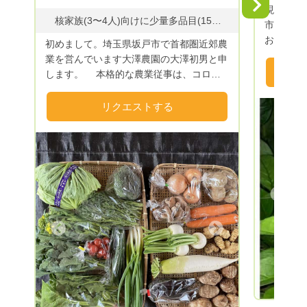
Next
現在、閉鎖中です。
んこだわる。 ２．食べた物が、身体を作
核家族(3〜4人)向けに少量多品目(15種類以上)の野菜や果物を、100サイズの箱(6〜10kg)に詰めてお届けいたします。 【主に栽培している野菜など】 『野菜』ジャガイモ、タマネギ、ニンジン、サトイモ、ゴボウ、ダイコン、大豆、白菜、キャベツ、ブロッコリー、コマツ菜、ホウレン草、ネギ、トマト、シュンギクなど 『果物』栗、枇杷、キウイ、柿、銀杏、椎茸など
市場へ出
る。よって、身体に良い野菜にこだわる。
おすすめ出
３．食べて笑顔になれる野菜を送り出す。
初めまして。埼玉県坂戸市で首都圏近郊農
農薬(無
まずは、自分が食べる。なので、食べたい
業を営んでいます大澤農園の大澤初男と申
料栽培野
野菜＆食べて美味しい野菜を育てていま
します。 本格的な農業従事は、コロナ
る安全な
す。 化学農薬・化学肥料・除草剤を使わ
自粛が始まった4年前からで、まだホヤホ
品臭)、
ない、無農薬栽培農法のガイア循環農法で
ヤの農家です。 健康と趣味を兼ねて、
リクエストする
られます。 本来ある野菜のおい
野菜達を育てています
楽しく野菜や果物作りに励んでいます。
さ、うま
野菜作りは、有機栽培(牛糞などの有機
さい。
肥料を主体)と自然成分の植物活性剤、コ
ンパニオンプランツを活用して、無農薬、
減農薬栽培を心がけています。 併せ
Previous
て、30年前に子どもたちのために植えた四
季折々の果物も食べきれなくなり販売して
います。
Next