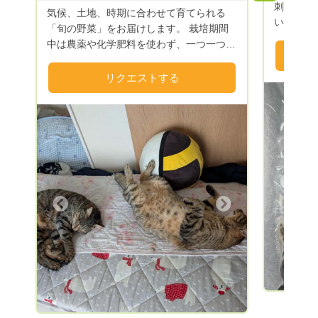
刺し網漁
気候、土地、時期に合わせて育てられる
いる、 
「旬の野菜」をお届けします。 栽培期間
送！ 九
中は農薬や化学肥料を使わず、一つ一つ大
どを出荷
切に育てた野菜で お客様の食生活をちょ
種、貝類
こっとお手伝い させていただきます
リクエストする
生簀で活
m(__)m 送料は別となりますのでご理解よ
ります。
ろしく お願いいたしますm(_ _)m 送料込
血抜き、
みもどうぞお気軽にご相談くださいませ
致します
m(_ _)m
ます。発
ール便を
漁獲次第
Previous
文から何
Next
しれませ
ようお願