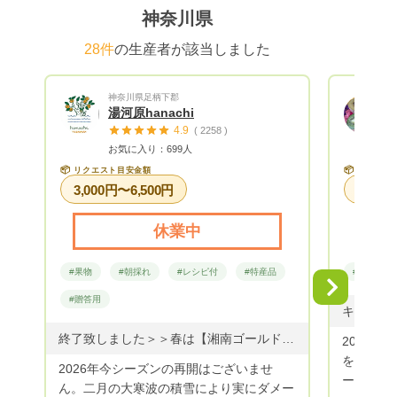
トが完了
神奈川県
ウント）
日程かかる場
28件
の生産者が該当しました
いたら、
orMEN
神奈川県足柄下郡
オーダー
湯河原hanachi
ジットカ
4.9
( 2258 )
お支払いが必
お気に入り：699人
完了後、
📦
📦
リクエスト目安金額
リクエス
品発送時に
3,000円〜6,500円
が到着後
ト》から
休業中
❽1か月
グ》で、
#果物
#朝採れ
#レシピ付
#特産品
#果物
「到着確認」
Next
+ °。°。°
#贈答用
のお得に
に リクエ
終了致しました＞＞春は【湘南ゴールド、まさる君、スイートスプリング、など】季節の柑橘を詰め合わせにいたします🌸 ・湘南ゴールド 黄色い小さなみかんです。爽やかな香りと甘さが特徴です。手でむけます。 •まさる君 オレンジ色の小さいながら甘くて美味しい品種です。あまり流通していない品種です。カットフルーツにすると簡単に召し上がれます。 ・スイートスプリング はっさくと温州みかんの掛け合わせの品種です。見た目の皮とは違い甘くてジューシーです。はっさくのサクサクした歯ごたえもあって、カットフルーツ盛り合わせにぴったりです。
2020年
をスター
2026年今シーズンの再開はございませ
ーガンベ
ん。二月の大寒波の積雪により実にダメー