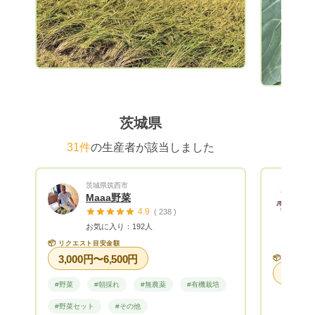
茨城県
31件
の生産者が該当しました
茨城県筑西市
Maaa野菜
4.9
( 238 )
お気に入り：192人
📦
リクエスト目安金額
3,000円〜6,500円
📦
リクエス
#野菜
#朝採れ
#無農薬
#有機栽培
#野菜セット
#その他