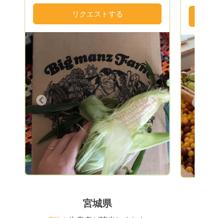
自然のもと、美味しい野菜を収穫、育てて
変わった
おります。 野菜は主に、きゅうり、キャ
リクエストする
が食べた
ベツ、白菜、キヌサヤ、ブロッコリー、ナ
ス、ピーマン、トウモロコシ、白いトウモ
ロコシ、トマト、長芋、人参、ごぼう、さ
つまいも...など、他にも季節に合ったたく
さんの旬の野菜を育てております！お米も
あきたこまち、銀河のしずくなどがありま
す。 なるべく皆様のご希望に沿ったお野
菜を発送できるよいにしたいと思っていま
Next
Previous
すので、お気軽にご相談ください！
宮城県