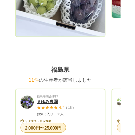
をしています。 おとらふは、寒河江市
No,1の観光果樹園でさくらんぼ狩り部門1
位を目指します。観光施設では農業体験や
食育絵本の読み聞かせも行っています。こ
こに来てくれたお客さまが少しでも笑って
くれたらいいなをカタチにするべく、心地
よい場所と良き時間を提供していきたいと
思います。 こんな想いをのせて、ここに
来ることができない皆さまにもおいしさそ
のままに採れたての果物をお届けします。
福島県
11件
の生産者が該当しました
福島県南会津郡
まゆみ農園
4.7
( 18 )
お気に入り：56人
📦
📦
リクエスト目安金額
リクエス
2,000円〜25,000円