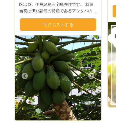
を味わってほし
区出身。伊豆諸島三宅島在住です。 就農
始まった
当初は伊豆諸島の特産であるアシタバの露
と食のプ
地栽培を試みましたが、農業指導員の方よ
で生まれました✨✨✨ 
り中古ビニールハウスを斡旋してもらい、
リクエストする
°。°+ °。°。°+
パッションフルーツの栽培を勧められたの
材達。最高
で始めました。 栽培に際しては、かねて
°。°+ °。
からのこだわりである有機栽培を試みまし
では買え
たが、なかなか思うようにいかず、試行錯
通常5万
誤の末ようやく納得のいくものができるよ
ていたり…？！😲 
うになりました。 パッションフルーツは
Previous
こそ実現
三宅島の風土に合っていたらしく良品がで
🔥 申込から1年間、毎月最高の食材が届く
き、また病虫害にもきわめて強く、施設園
Next
このサー
芸でこれほど無農薬栽培に適した熱帯性作
や、いつ
物は、他に思い当たらないほどです。 現
物などにも
在パッションフルーツの他、青パパイヤの
待ちしております
栽培・普及に力を入れており、青パパイヤ
での流れ
の入った野菜セットを販売しています。
リック ❷金額に間違いがないかご確認い
ただき、
グ》を選択し