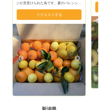
ルーツの
ジが見受けられた為です。夏のバレンシア
でキウイ
オレンジ、小夏も同様の為出荷はございま
たいと思
せん。 ＞終了いたしました。＞春の柑橘
リクエストする
詰め合わせ【湘南ゴールド、まさる君、ス
イートスプリング】詰め合わせにいたしま
す。 ①5キロ箱のリクエスト価格は 送料別
3500円〜3500円（別途送料1100円〜）で
リクエストを受付中です。 ②10キロ大箱
サイズは 送料別6500円〜6500円（別途送
Previous
料1400円〜）です。 【指名リクエスト】
ですと、折り返しすぐに予定をご連絡致し
Next
ます。💌↓◉オーダーの確定ボタンをお渡
しいたします。折り返しのメールを開いて
くださいませ📩 ※配送先別を選択出来ま
す。 ギフト仕様にて発送いたします🎁 現
在オーダー確定後、2.3日で発送しており
ます。雨の日の出荷はございません。
【※送料別でのリクエスト】をお願い致し
ます。 発送時に伝票番号をお知らせいた
します。ゆうパックwebページで追跡番号
新潟県