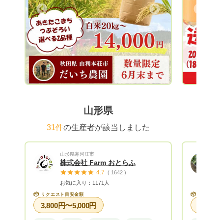
とおして
Next
Previous
美味しい
からみ合
て、夏で
果樹にお
全性とも
味しさだけで
あること
て、天の
よく管理
山形県
るりんご
いを抱き
31件
の生産者が該当しました
学び続け
うな環境
山形県寒河江市
い。 第124回県の品評会で ふじりんご
株式会社 Farm おとらふ
農林水産
4.7
( 1642 )
農家から
お気に入り：1171人
📦
📦
リクエスト目安金額
リクエス
3,800円〜5,000円