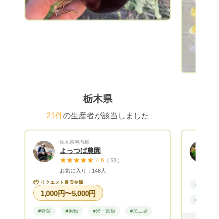
らに語っていまし
ぎ 脱サラ
里では、
方法をしておりま
から採種
菌・酵母
用な微生物
を活用し
生物環境
栃木県
く環境や
の蘇生力を
21件
の生産者が該当しました
き生きし
ても作物
栃木県河内郡
酸化力が
よっつば農園
になった
4.6
( 58 )
す。 汚
お気に入り：148人
環境問題
📦
リクエスト目安金額
#野菜
す。 肥料に関しましては 鶏糞、牛糞など
1,000円〜5,000円
の動物性
#無農薬
草木を米
#野菜
#果物
#米・穀類
#加工品