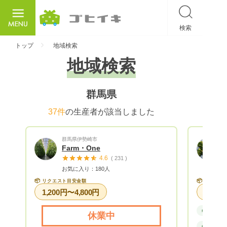
検索
ごひいき
トップ
地域検索
地域検索
群馬県
37件
の生産者が該当しました
群馬県伊勢崎市
Farm・One
4.6
( 231 )
お気に入り：180人
📦
📦
リクエスト目安金額
リクエス
1,200円〜4,800円
#野菜
休業中
#野菜セッ