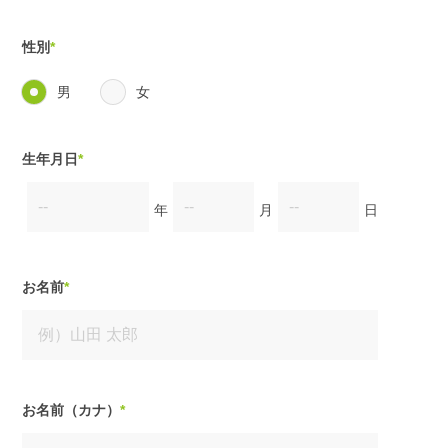
性別
*
男
女
生年月日
*
年
月
日
お名前
*
お名前（カナ）
*