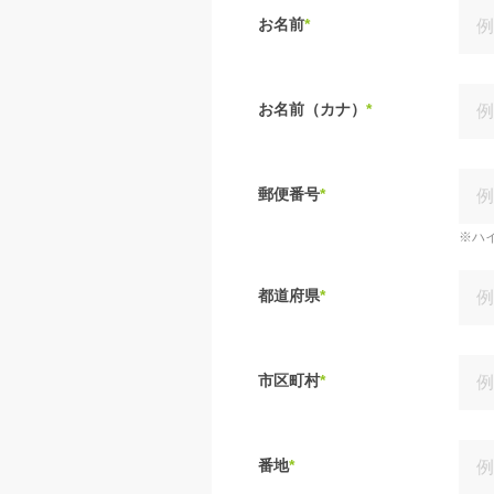
お名前
*
お名前（カナ）
*
郵便番号
*
※ハ
都道府県
*
市区町村
*
番地
*