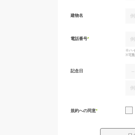
建物名
電話番号
*
※ハ
※宅
記念日
規約への同意
*