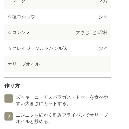
ニンニク
２片
☆塩コショウ
少々
☆コンソメ
大さじ1と1/2杯
☆クレイジーソルトバジル味
少々
オリーブオイル
作り方
ズッキーニ・アスパラガス・トマトを食べや
1
すい大きさにカットする。
ニンニクを細かく刻みフライパンでオリーブ
2
オイルと炒める。