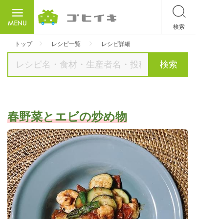
検索
ごひいき
トップ
レシピ一覧
レシピ詳細
検索
春野菜とエビの炒め物