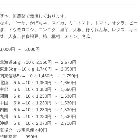
基本、無農薬で栽培しております。
なす、ゴーヤ、かぼちゃ、スイカ、ミニトマト、トマト、オクラ、ピー
ぎ、トウモロコシ、ニンニク、里芋、大根、ほうれん草、レタス、キュ
菜、人参、お多福豆、柿、枇杷、ミカン、冬瓜、
3,000円 ～ 5,000円
北海道5kｇ→10ｋ
2,360
円
～
2,670
円
東北5kｇ→10ｋｇ
1,740
円
～
2,050
円
関東信越5k→１0ｋ
1,480
円
～
1,790
円
北陸 ５ｋ→10ｋ
1,350
円
～
1,650
円
中部 ５ｋ→10ｋ
1,350
円
～
1,650
円
関西 ５ｋ→10ｋ
1,230
円
～
1,530
円
中国 ５ｋ→10ｋ
1,230
円
～
1,530
円
四国 ５ｋ→10ｋ
1,230
円
～
1,530
円
九州 ５ｋ→10ｋ
1,230
円
～
1,530
円
沖縄 ５ｋ→10ｋ
2,070
円
～
2,710
円
夏場クール宅急便
440
円
時間指定
990
円