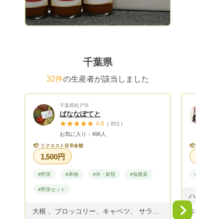
千葉県
32件
の生産者が該当しました
千葉県松戸市
ばななぽてと
4.8
( 853 )
お気に入り：496人
📦
📦
リクエスト目安金額
リクエス
1,500円
#野菜
#果物
#米・穀類
#無農薬
#朝採れ
#野菜セット
Next
大根 、ブロッコリー、キャベツ、 サラダセット、白菜、なす、きゅうり、 オクラ、いんげん、そらまめ、 スナップえんどう、春菊、ミニトマト、 みかん、レモン、にんじん、ねぎ、レタス 小松菜、ほうれん草、春菊
千葉県旭