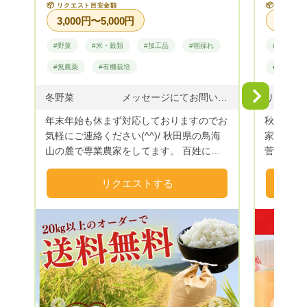
📦
📦
リクエスト目安金額
リクエス
3,000円〜5,000円
#野菜
#米・穀類
#加工品
#朝採れ
#果物
#無農薬
#有機栽培
#特産品
Next
冬野菜 メッセージにてお問いあわせください アスパラ 4月より開始 販売中 1キロ.3500円送料別にて指名リクエストお願いいたしま す。 Miniトマト 8月中旬 枝豆 発送可能 8月中旬 夏野菜 セット 8月中旬 新米 4種食べ比べセット 終了 ハチが交配したオーガニックミニトマト 新米4種食べ比べセット 随時発送 休止 各夏野菜セット行っております メッセージからご相談お待ちしております あきたこまち 新米 販売中 つぶぞろい 新米 売り切れ コシヒカリ 新米 売り切れ 注文受けてから精米しております 様々な精米歩合に対応しております
年末年始も休まず対応しておりますのでお
秋田県の
気軽にご連絡ください(^^)/ 秋田県の鳥海
家です。
山の麓で専業農家をしてます。 百姓にな
菅前総理
り10年、32歳の田舎の百姓が育てたお
名が知ら
米、野菜をたくさんの方々にお届けしたく
たいです❗ 私をはじめ妻、父、子供３人
リクエストする
始めました。 作物 お米 あきたこまち
6人家族
つぶぞろい コシヒカリ 野菜 キャ
りんごを
ベツ ミニトマト アスパラガス サラダ
んごの出来
無農薬 イタリア野菜
な「りん
ると、青
そして、
しい「ふ
とおして
Next
Previous