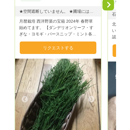
#野菜セッ
Next
★空間遮断していません。 ★圃場には薬剤や化学製造のもの 堆肥類も2018年から混入してません。 ★土の世界にお任せの連作再生栽培。落し種栽培。 コンパニオンプランツの相互メリットの活用。抜き草耕起。など ★天体エネルギーを月を通し受け取る バイオダイナミック農法を旧暦〔二十四節気）栽培 に馴染ませ 十二宮の星座から受け取るエネルギーを月暦栽培に取り入れた 作業や栽培のプログラムやスケジュールを組み立てて野菜たちを育てています。 北海道 十勝産の今採れ旬な 野菜や野草を詰め込んだ 野菜の宝箱･:*+.\(( °ω° ))/.:+ その日の中身はお問い合わせくださいませ(ᵔᴥᵔ) 【2024年 5月のおしながき 60サイズ】 【春野草の宝箱 】 ダンデリオンリーフ・すぎな・ヨモギ・ミント各種MIX他 〔 60サイズ 2キロ 1,200円 リクエスト 【送料別】〕 ✴︎随時更新 【各種 野草もあります。お問い合わせくださいませ(ᵔᴥᵔ)】 【ビタベジ・カラベジ】 目で食べる ビタミンカラーのお野菜たちの宝箱をお届けいたしますʕ•ᴥ•ʔ カラフルベジタブル（カラベジ）多数(ᵔᴥᵔ) 養生 薬膳 腸活 免疫力底上げ 身体の不調に悩める女性に必要な成分多めな機能性野菜など 北海道的な旬野菜 十勝平野で育てた今採れ カラフルな珍野菜詰め込んだ 野菜の宝箱･:*+.\(( °ω° ))/.:+ おしながきを参照くださいませ(๑˃̵ᴗ˂̵) 土で自然栽培の為、北海道的な季節の野菜しかありません。 ※必ず表裏洗ってくださいませ。 ※本年 虫退治が追いつかず 虫喰い、侵入多数！！ ※送料は お客様負担をお願いしております。 優先野菜など リクエスト頂ければ お応えできる限り 対応致します。
月暦栽培 西洋野菜の宝箱 2024年 春野草
北海道札
始めてます。 【ダンデリオンリーフ・す
います。
ぎな・ヨモギ・パースニップ・ミント各種
認証され
MIX・ベビーレタス】 ★命を頂き 命をつ
物を広め
なげる食材たちを作りつづけてます。 ★
リクエストする
います 美味しい北海道米や厳選野菜の詰
裸地にしない 生態系活用循環型栽培実施
め合わせ
しております。 ★北海道・十勝で 月・天
品等の選
体エネルギーや星座の特性を微生物と地球
ます
の自らの循環を活用した こだわりの野菜
や薬草たちを育っててます。 ★西洋野
菜・パースニップ・ハーブ類、エディブル
フラワー、たんぽぽ（葉物、根）、チンキ
用ハーブ各種、アカザ・クローバー他
Next
Previous
夏〜マイクロトマト・花ズッキーニ・韓国
ズッキーニ 他 定番野菜から珍しい野菜や
野草 まで多くの種類の野菜をお届けしま
す。 よろしくお願いします。