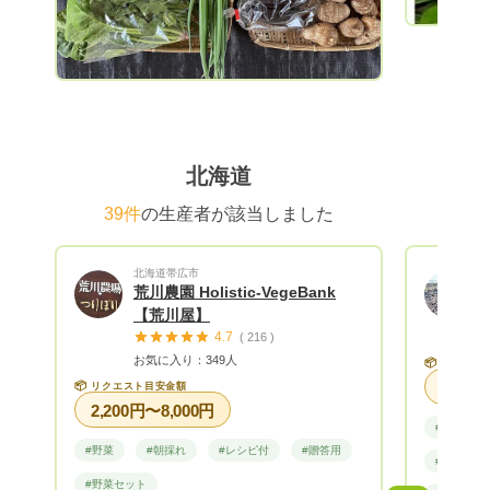
北海道
39件
の生産者が該当しました
北海道帯広市
荒川農園 Holistic-VegeBank
【荒川屋】
4.7
( 216 )
お気に入り：349人
📦
リクエス
📦
リクエスト目安金額
2,200円〜8,000円
#野菜
#野菜
#朝採れ
#レシピ付
#贈答用
#朝採れ
#野菜セット