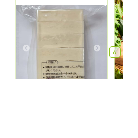
Previous
Next
<
富山県
4件
の生産者が該当しました