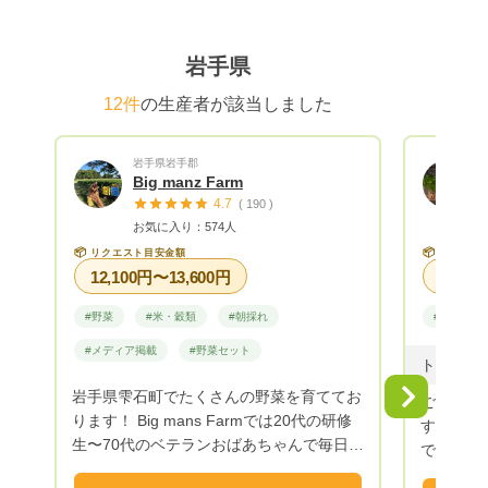
岩手県
12件
の生産者が該当しました
岩手県岩手郡
Big manz Farm
4.7
( 190 )
お気に入り：574人
📦
📦
リクエスト目安金額
リクエス
12,100円〜13,600円
#野菜
#米・穀類
#朝採れ
#野菜
#メディア掲載
#野菜セット
岩手県雫石町でたくさんの野菜を育ててお
Next
ご覧いた
ります！ Big mans Farmでは20代の研修
す！ 岩
生〜70代のベテランおばあちゃんで毎日大
で年間6
自然のもと、美味しい野菜を収穫、育てて
変わった