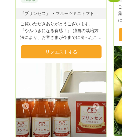
る。よって、身体に良い野菜にこだわる。
ご覧頂きあ
３．食べて笑顔になれる野菜を送り出す。
『プリンセス』 ・フルーツミニトマト ・プリンセスカレー ・プリンセスジュース
薬・無肥
まずは、自分が食べる。なので、食べたい
に雑味は
ご覧いただきありがとうございます。
野菜＆食べて美味しい野菜を育てていま
信をもっ
『やみつきになる食感！』 独自の栽培方
す。 化学農薬・化学肥料・除草剤を使わ
土本来の
法により、お客さまが今までに食べたこと
ない、無農薬栽培農法のガイア循環農法で
す。 お気軽にコメントして下さい(^^)/ す
のない様な『プリンセス🍅』大切な方への
野菜達を育てています
べてお野
贈り物としても御満足を頂けます。 ま
リクエストする
た、プリンセス🍅を使用した特製トマトカ
レー🍛、プリンセスジュース🥤の販売も始
めました。ぜひ一度御賞味下さい。 ま
た、北海道から沖縄まで全国発送を承って
おります。大切なご家族やご友人へギフト
Previous
品としてお届けもできます。 お気軽にお
申し付けください。 内容につきまして
は、コメント欄をご確認ください。 な
Next
お、送料は別途にて全国各地へお届け致し
ております。