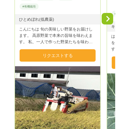
#有機栽培
#野菜
Next
ひとめぼれ(低農薬)
こんにちは 旬の美味しい野菜をお届けし
ます。 高原野菜で本来の旨味を味わえま
はじめま
す。 私、一人で作った野菜たちを味わっ
を営んで
てくだ さい。 夫婦で作ってるお米も美味
すが、皆
しいです。 本業はトマトと米を夫婦で作
リクエストする
ける為に
ってます。 良かったらうちの野菜食べて
薬や化学
みませんか？
使い自然
は、特別栽
ランティ
や子供達
頂いてい
緒！ S
すので、
ます。 
Previous