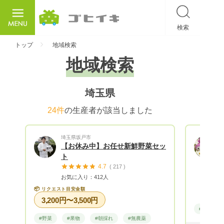
検索
ごひいき
トップ
地域検索
地域検索
埼玉県
24件
の生産者が該当しました
埼玉県坂戸市
【お休み中】お任せ新鮮野菜セッ
ト
4.7
( 217 )
お気に入り：412人
📦
リクエスト目安金額
3,200円〜3,500円
#野菜
#野菜
#果物
#朝採れ
#無農薬