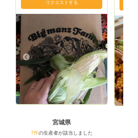
おります。 野菜は主に、きゅうり、キャ
リクエストする
が食べた
ベツ、白菜、キヌサヤ、ブロッコリー、ナ
ス、ピーマン、トウモロコシ、白いトウモ
ロコシ、トマト、長芋、人参、ごぼう、さ
つまいも...など、他にも季節に合ったたく
さんの旬の野菜を育てております！お米も
あきたこまち、銀河のしずくなどがありま
す。 なるべく皆様のご希望に沿ったお野
菜を発送できるよいにしたいと思っていま
Next
Previous
すので、お気軽にご相談ください！
宮城県
7件
の生産者が該当しました