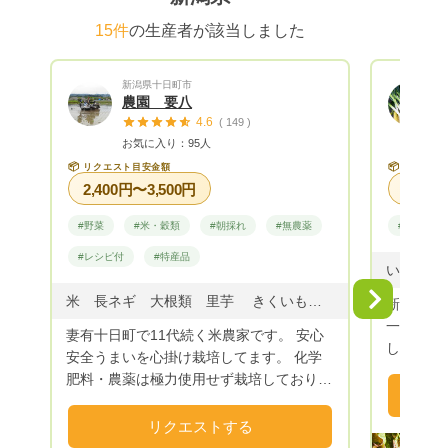
を入れてお時間はご調整くださいませ。
※※ 柑橘は端境期（収穫のない季節）が長
15件
の生産者が該当しました
い為定期便でのリクエストは不可になりま
す。その都度指名リクエストをいただいて
新潟県十日町市
おります。
農園 要八
4.6
( 149 )
お気に入り：95人
📦
📦
リクエスト目安金額
リクエス
2,400円〜3,500円
#野菜
#米・穀類
#朝採れ
#無農薬
#野菜
#レシピ付
#特産品
Next
米 長ネギ 大根類 里芋 きくいも なす きゅうり とまと ピーマン パプリカ 白ゴーヤ じゃがいも かぼちゃ おかひじき 枝豆 とうもろこし 黒豆 小豆 葉物野菜 など
新潟県で
一人で色
妻有十日町で11代続く米農家です。 安心
しい旬の
安全うまいを心掛け栽培してます。 化学
肥料・農薬は極力使用せず栽培しておりま
す。
リクエストする