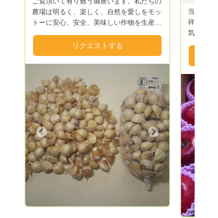
ご覧頂いて有り難う御座います。私たちの
当園のあ
農場は明るく、楽しく、自然を愛しをモッ
祥の地で
トーに安心、安全、美味しい作物を生産し
気候で豊
皆様が明るく、健康で生き生きと活きてい
は最適な
ける事を願い農作業に励んでおります。
リクエストする
げたりん
度管理を
直送で皆
Next
Previous