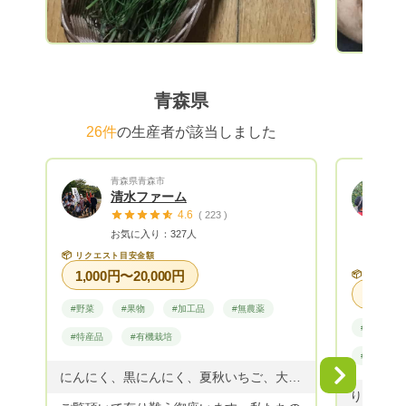
青森県
26件
の生産者が該当しました
青森県青森市
清水ファーム
4.6
( 223 )
お気に入り：327人
📦
リクエスト目安金額
1,000円〜20,000円
📦
リクエス
#野菜
#果物
#加工品
#無農薬
#果物
#特産品
#有機栽培
#贈答用
Next
にんにく、黒にんにく、夏秋いちご、大根、白菜、ネギ、ジャガイモ、いんげん、きぬさや、ズッキーニー、カボチャ、キュウリ、ミニトマト、大玉トマト、ナス、ピーマン、青唐辛子、黒とうもろこし、他野菜を栽培しています。
りんご・