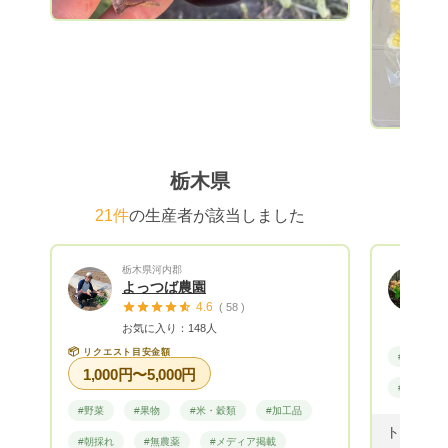
ぎ 脱サラ
里では、
方法をしておりま
から採種
菌・酵母
用な微生物
を活用し
生物環境
栃木県
く環境や
の蘇生力を
21件
の生産者が該当しました
き生きし
ても作物
栃木県河内郡
酸化力が
よっつば農園
になった
4.6
( 58 )
す。 汚
お気に入り：148人
環境問題
📦
リクエスト目安金額
#野菜
す。 肥料に関しましては 鶏糞、牛糞など
1,000円〜5,000円
の動物性
#無農薬
草木を米
#野菜
#果物
#米・穀類
#加工品
や、牡蠣
#朝採れ
#無農薬
#メディア掲載