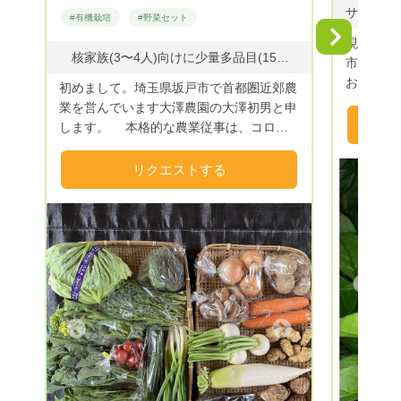
#有機栽培
#野菜セット
Next
現在、閉鎖中です。
核家族(3〜4人)向けに少量多品目(15種類以上)の野菜や果物を、100サイズの箱(6〜10kg)に詰めてお届けいたします。 【主に栽培している野菜など】 『野菜』ジャガイモ、タマネギ、ニンジン、サトイモ、ゴボウ、ダイコン、大豆、白菜、キャベツ、ブロッコリー、コマツ菜、ホウレン草、ネギ、トマト、シュンギクなど 『果物』栗、枇杷、キウイ、柿、銀杏、椎茸など
市場へ出
おすすめ出
初めまして。埼玉県坂戸市で首都圏近郊農
農薬(無
業を営んでいます大澤農園の大澤初男と申
料栽培野
します。 本格的な農業従事は、コロナ
る安全な
自粛が始まった4年前からで、まだホヤホ
品臭)、
ヤの農家です。 健康と趣味を兼ねて、
リクエストする
られます。 本来ある野菜のおい
楽しく野菜や果物作りに励んでいます。
さ、うま
野菜作りは、有機栽培(牛糞などの有機
さい。
肥料を主体)と自然成分の植物活性剤、コ
ンパニオンプランツを活用して、無農薬、
減農薬栽培を心がけています。 併せ
Previous
て、30年前に子どもたちのために植えた四
季折々の果物も食べきれなくなり販売して
います。
Next