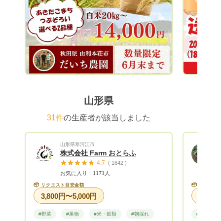
美味しい
からみ合
て、夏で
果樹にお
全性とも
味しさだけで
あること
て、天の
よく管理
山形県
るりんご
いを抱き
31件
の生産者が該当しました
学び続け
うな環境
山形県寒河江市
い。 第124回県の品評会で ふじりんご
株式会社 Farm おとらふ
農林水産
4.7
( 1642 )
農家から
お気に入り：1171人
📦
📦
リクエスト目安金額
リクエス
3,800円〜5,000円
#野菜
#果物
#米・穀類
#朝採れ
#野菜