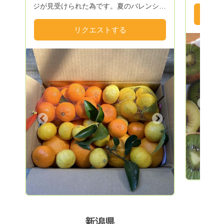
ルーツの
ジが見受けられた為です。夏のバレンシア
でキウイ
オレンジ、小夏も同様の為出荷はございま
たいと思
せん。 ＞終了いたしました。＞春の柑橘
リクエストする
詰め合わせ【湘南ゴールド、まさる君、ス
イートスプリング】詰め合わせにいたしま
す。 ①5キロ箱のリクエスト価格は 送料別
3500円〜3500円（別途送料1100円〜）で
リクエストを受付中です。 ②10キロ大箱
サイズは 送料別6500円〜6500円（別途送
Previous
料1400円〜）です。 【指名リクエスト】
ですと、折り返しすぐに予定をご連絡致し
Next
ます。💌↓◉オーダーの確定ボタンをお渡
しいたします。折り返しのメールを開いて
くださいませ📩 ※配送先別を選択出来ま
す。 ギフト仕様にて発送いたします🎁 現
在オーダー確定後、2.3日で発送しており
ます。雨の日の出荷はございません。
【※送料別でのリクエスト】をお願い致し
ます。 発送時に伝票番号をお知らせいた
します。ゆうパックwebページで追跡番号
新潟県