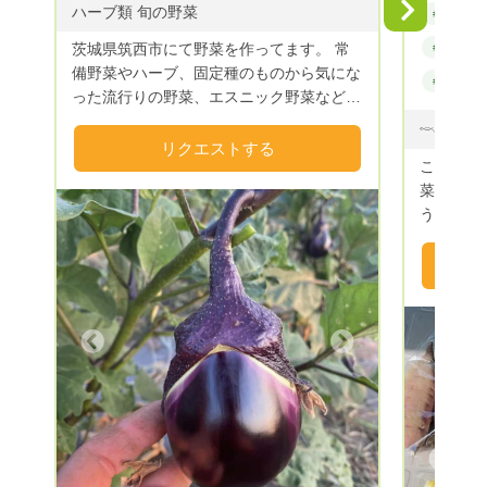
Next
ハーブ類 旬の野菜
#野菜
茨城県筑西市にて野菜を作ってます。 常
#無農薬
備野菜やハーブ、固定種のものから気にな
#野菜セッ
った流行りの野菜、エスニック野菜などな
ど。。 食べたいものをじゃんじゃん栽培
してます☆ 野菜の旬に作る事、地球に優
リクエストする
こんにち
しい事、自分の子供に自信をもって食べさ
菜🥕を
せられる事。 そんな事を軸に米ぬかと籾
うファーム
殻を使って栽培してます。 まだまだ未熟
が、 人の幸せ＝健康であること。 健康で
なので安定はしませんが 心を込めてお届
いるために
けしますので宜しくお願いします☆
考えをも
いEM菌を
以上前か
Next
直売所を
してくれていまし
しました
さ。 農
り残した
Previous
らに語っていまし