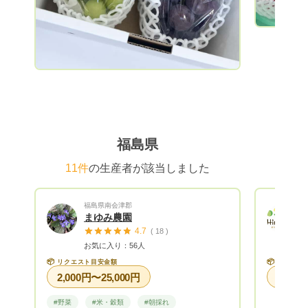
No,1の観光果樹園でさくらんぼ狩り部門1
位を目指します。観光施設では農業体験や
食育絵本の読み聞かせも行っています。こ
こに来てくれたお客さまが少しでも笑って
くれたらいいなをカタチにするべく、心地
よい場所と良き時間を提供していきたいと
思います。 こんな想いをのせて、ここに
来ることができない皆さまにもおいしさそ
のままに採れたての果物をお届けします。
福島県
11件
の生産者が該当しました
福島県南会津郡
まゆみ農園
4.7
( 18 )
お気に入り：56人
📦
📦
リクエスト目安金額
リクエス
2,000円〜25,000円
#野菜
#米・穀類
#朝採れ