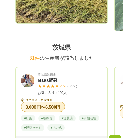
茨城県
31件
の生産者が該当しました
茨城県筑西市
Maaa野菜
4.9
( 239 )
お気に入り：192人
📦
リクエスト目安金額
3,000円〜6,500円
📦
リクエス
#野菜
#朝採れ
#無農薬
#有機栽培
#野菜セット
#その他