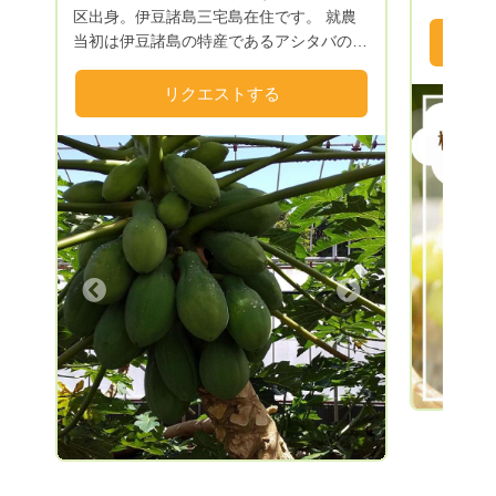
を味わってほし
区出身。伊豆諸島三宅島在住です。 就農
始まった
当初は伊豆諸島の特産であるアシタバの露
と食のプ
地栽培を試みましたが、農業指導員の方よ
で生まれました✨✨✨ 
り中古ビニールハウスを斡旋してもらい、
リクエストする
°。°+ °。°。°+
パッションフルーツの栽培を勧められたの
材達。最高
で始めました。 栽培に際しては、かねて
°。°+ °。
からのこだわりである有機栽培を試みまし
では買え
たが、なかなか思うようにいかず、試行錯
通常5万
誤の末ようやく納得のいくものができるよ
ていたり…？！😲 
うになりました。 パッションフルーツは
Previous
こそ実現
三宅島の風土に合っていたらしく良品がで
🔥 申込から1年間、毎月最高の食材が届く
き、また病虫害にもきわめて強く、施設園
Next
このサー
芸でこれほど無農薬栽培に適した熱帯性作
や、いつ
物は、他に思い当たらないほどです。 現
物などにも
在パッションフルーツの他、青パパイヤの
待ちしております
栽培・普及に力を入れており、青パパイヤ
での流れ
の入った野菜セットを販売しています。
リック ❷金額に間違いがないかご確認い
ただき、
グ》を選択し