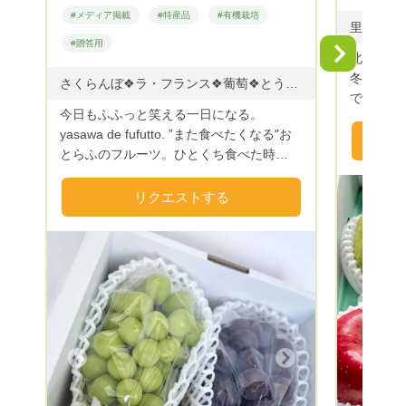
#メディア掲載
#特産品
#有機栽培
里芋(10
#贈答用
Next
北国の盆
冬には積
さくらんぼ❖ラ・フランス❖葡萄❖とうもろこし❖プラム ◇さくらんぼ ※佐藤錦と紅秀峰は同梱不可 佐藤錦 6月中旬～6月下旬 紅秀峰 6月中旬～6月末 ◇プラム 紅りょうぜん 7月下旬 ソルダム 7月下旬 貴陽 8月上旬 太陽 8月下旬 秋姫 9月上旬 ◇とうもろこし おおもの 8月上旬〜9月下旬 ◇ぶどう ピオーネ他 9月上旬〜9月下旬 シャインマスカット 9月上旬〜9月下旬 ◇洋梨 ラ・フランス 11月上旬〜12月上旬 シルバーベル 12月上旬 ◇りんご シナノスイート 11月上旬〜 シナノゴールド 11月下旬〜 サンフジ 12月上旬〜 ※作物の生育状況により収穫時期が変わります。
で、寒暖
今日もふふっと笑える一日になる。
しながら
yasawa de fufutto. ”また食べたくなる"お
お届けし
とらふのフルーツ。ひとくち食べた時
に“ふふっ”と思わず笑みがこぼれる果物づ
くりを目指しています。 Farmおとらふの
リクエストする
名前の由来は、おうとうの「おと」、ラ・
フランスの「らふ」からきています。おう
とう［桜桃］とは、さくらんぼのこと。
「らふ」にはもう一つの意味があって、ら
ふ［laugh］の笑うことです。 ここ寒河江
Previous
市谷沢は、流麗な山々に囲まれており、澄
んだ空気がとてもおいしく、のどかなとこ
ろです。私たちはこの自然の中で（時には
Next
雨の中、時には雪の中）気持ちよく農作業
をしています。 おとらふは、寒河江市