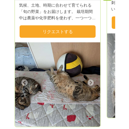
刺し網漁
気候、土地、時期に合わせて育てられる
いる、 
「旬の野菜」をお届けします。 栽培期間
送！ 九
中は農薬や化学肥料を使わず、一つ一つ大
どを出荷
切に育てた野菜で お客様の食生活をちょ
種、貝類
こっとお手伝い させていただきます
リクエストする
生簀で活
m(__)m 送料は別となりますのでご理解よ
ります。
ろしく お願いいたしますm(_ _)m 送料込
血抜き、
みもどうぞお気軽にご相談くださいませ
致します
m(_ _)m
ます。発
ール便を
漁獲次第
Previous
文から何
Next
しれませ
ようお願