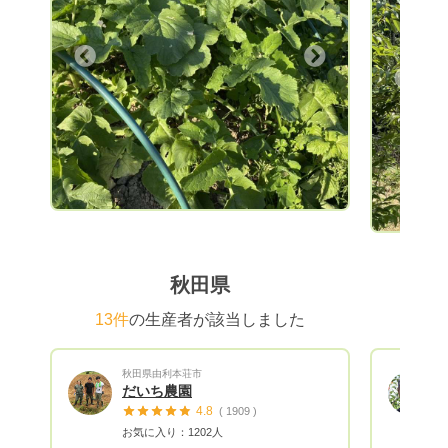
で多くの
のハイブ
ットアイ
Next
ュブルー
Previous
ントロー
実をぜひ
ーベリー
す。 安
です。
秋田県
13件
の生産者が該当しました
秋田県由利本荘市
だいち農園
4.8
( 1909 )
お気に入り：1202人