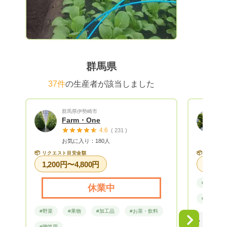
は？と色々と育てているうちに自然と
「よし！野菜農家になろう！」 と決意し
ました。 【子どもが野菜を食べない理
由】 子供は野菜がキライなんかじゃな
い！マズイからキライなんだ!! 近年の春
先、当農園でレタス狩りイベントに来て下
群馬県
さった方から、こんなメッセージを頂きま
した。 「うちの子は、 葉物はキラ
37件
の生産者が該当しました
イ！ と言って全然食べてくれないのに、
よっつばさんのレタスは、 美味しい！
群馬県伊勢崎市
と言って バクバク食べてくれました。 私
Farm・One
も食べたところ、パリッとしていて苦くな
4.6
( 231 )
くて、ほんのり甘い･･･レタスって甘かっ
お気に入り：180人
たんですね」と 子供は正直です。美味し
📦
📦
リクエスト目安金額
リクエス
くなければ、食べてくれません。 食べて
1,200円〜4,800円
くれないのは、美味しくないからです。
「おいしい！」と笑顔で食べてくれる野菜
#野菜
休業中
であること。それこそ、野菜も喜んでくれ
#野菜セッ
ます。 当農園の信念は、シンプルです。
#野菜
#果物
#加工品
#お茶・飲料
１．安心・安全・美味しいものに、とこと
Next
んこだわる。 ２．食べた物が、身体を作
#贈答用