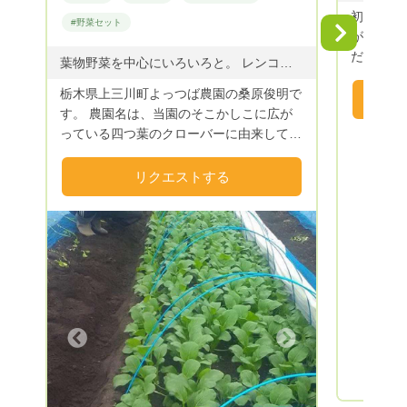
ってます。 是非、おいしくて安
初めてま
#野菜セット
菜を家族
Next
が農園で
農法のお
だわって
葉物野菜を中心にいろいろと。 レンコン・ジュンサイ・わさびは無理です(笑) 夏限定でブルーベリーもあります 同じく夏限定で【アップルシナモン風味🍀ナスジャム】もやっております
食べてい
す。
栃木県上三川町よっつば農園の桑原俊明で
す。 農園名は、当園のそこかしこに広が
っている四つ葉のクローバーに由来してい
ます。 四つ葉のクローバーを見つけた時
の 心の中にホワッと生まれる 小さな
リクエストする
「ウレシイキモチ」を 野菜にのせてお届
けしたいという思いから名づけました。
【四つ葉研究家が農家になった理由】
元々は、四つ葉のクローバーの育種・研究
家をしておりましたが、クローバーに付く
害虫の多さに困り果て、コンパニオンプラ
ンツとしてネギ等を周りに植えました。
おかげで害虫は減りましたが、野菜も元気
Next
に増えまして（笑）せっかくだから･･･と
食べてみたところ、これが大変美味しい！
それならば、こんな野菜は？あんな野菜