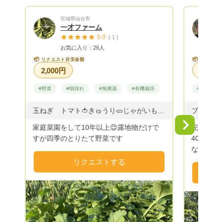
宮城県仙台市
一才ファーム
5.0
( 1 )
お気に入り：26人
📦
📦
リクエスト目安金額
リクエス
2,000円
#野菜
#朝採れ
#無農薬
#有機栽培
#果物
玉ねぎ トマト🍅きゅうり🥒じゃがいも🥔大根 水菜 小松菜🥬 キャベツ レタス チンゲンサイ ほうれん草etc... 季節のお野菜〜
ブルーベ
Next
家庭菜園をして10年以上😊露地物だけで
完全自然
すが四季のとりたて野菜です
40数年
なりまし
機肥料、
リクエストする
している
上にある
た。ただ
リーを育
た。また