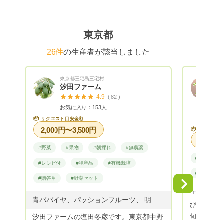
東京都
26件
の生産者が該当しました
東京都三宅島三宅村
汐田ファーム
4.9
( 82 )
お気に入り：153人
📦
リクエスト目安金額
2,000円〜3,500円
📦
リクエス
#野菜
#果物
#朝採れ
#無農薬
#野菜
#レシピ付
#特産品
#有機栽培
#贈答用
#贈答用
#野菜セット
Next
「食に興
青パパイヤ、パッションフルーツ、 明日葉、季節の野菜
びに失敗
旬の美味
汐田ファームの塩田冬彦です。東京都中野