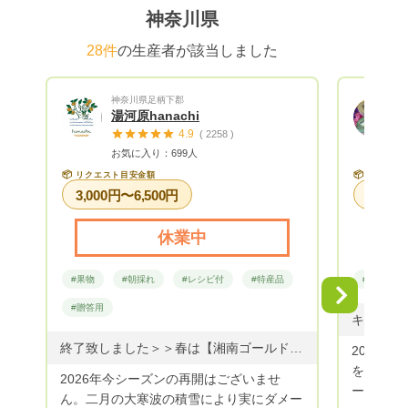
トが完了
神奈川県
ウント）
日程かかる場
28件
の生産者が該当しました
いたら、
orMEN
神奈川県足柄下郡
オーダー
湯河原hanachi
ジットカ
4.9
( 2258 )
お支払いが必
お気に入り：699人
完了後、
📦
📦
リクエスト目安金額
リクエス
品発送時に
3,000円〜6,500円
が到着後
ト》から
休業中
❽1か月
グ》で、
#果物
#朝採れ
#レシピ付
#特産品
#果物
「到着確認」
Next
+ °。°。°
#贈答用
のお得に
に リクエ
終了致しました＞＞春は【湘南ゴールド、まさる君、スイートスプリング、など】季節の柑橘を詰め合わせにいたします🌸 ・湘南ゴールド 黄色い小さなみかんです。爽やかな香りと甘さが特徴です。手でむけます。 •まさる君 オレンジ色の小さいながら甘くて美味しい品種です。あまり流通していない品種です。カットフルーツにすると簡単に召し上がれます。 ・スイートスプリング はっさくと温州みかんの掛け合わせの品種です。見た目の皮とは違い甘くてジューシーです。はっさくのサクサクした歯ごたえもあって、カットフルーツ盛り合わせにぴったりです。
2020年
をスター
2026年今シーズンの再開はございませ
ーガンベ
ん。二月の大寒波の積雪により実にダメー