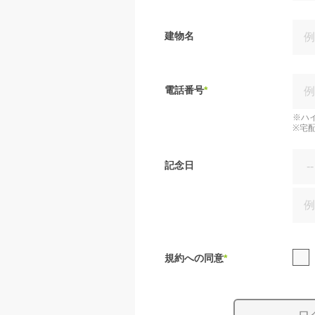
建物名
電話番号
*
※ハ
※宅
記念日
規約への同意
*