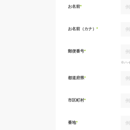
お名前
*
お名前（カナ）
*
郵便番号
*
※ハ
都道府県
*
市区町村
*
番地
*