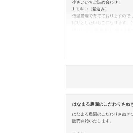
小さいいちご詰め合わせ！
1.１キロ（箱込み）
低温管理で育てておりますので
ぱりとしたいちごになります。( ◠
白いいちご1粒おまけつき♪（ホ
送料込み 2980円
北海道，沖縄，離島にはお届け
※写真はイメージです。
はなまる農園のこだわりさぬき
はなまる農園のこだわりさぬき
販売開始いたします。