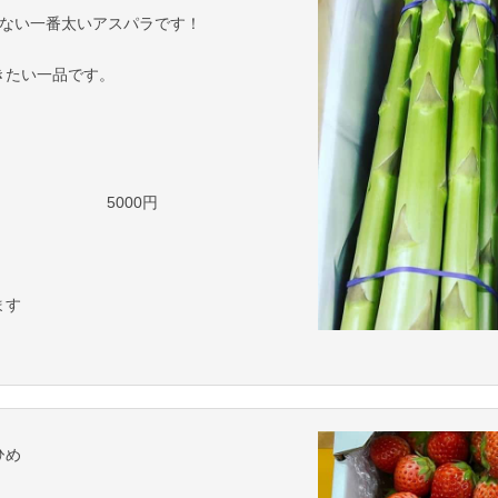
れない一番太いアスパラです！
！
きたい一品です。
で） 5000円
ます
ひめ