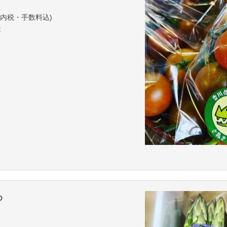
(内税・手数料込)
能
。
め