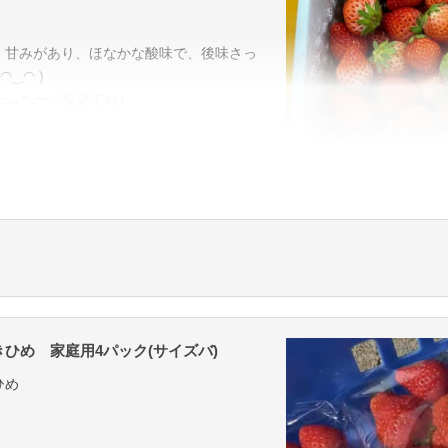
，甘みがあり、ほなかな酸味で、後味さっ
‿◠ )
ームページを見てね）
できません。
ひめ 家庭用4パック(サイズバ)
ひめ