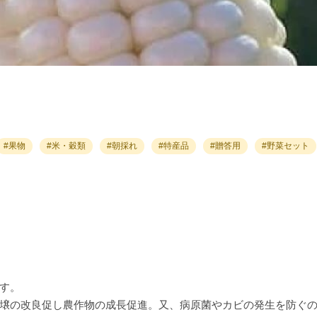
#果物
#米・穀類
#朝採れ
#特産品
#贈答用
#野菜セット
す。
壌の改良促し農作物の成長促進。又、病原菌やカビの発生を防ぐ